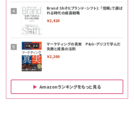
Brand Shift(ブランド・シフト): 「信頼」で選ば
れる時代の成長戦略
￥2,420
マーケティングの真実 P&G・グリコで学んだ
失敗と成長の法則
￥2,200
Amazonランキングをもっと見る
Amazon ビジネス・経済関連書籍 の売れ筋ランキン
Amazon 家電＆カメラ の売れ筋ランキング
Amazon パソコン・周辺機器 の売れ筋ランキング
グ
更新日時：2026/06/26 19:00
更新日時：2026/06/26 19:00
更新日時：2026/06/26 19:00
anan(アンアン)2026/07/01号 No.2501[魅せる
KIOXIA(キオクシア) 旧東芝メモリ microSD
KIOXIA(キオクシア) 旧東芝メモリ microSD
カラダ2026／宮舘涼太]
128GB UHS-I Class10 (最大読出速度
128GB UHS-I Class10 (最大読出速度
100MB/s) Nintendo Switch動作確認済 国内
100MB/s) Nintendo Switch動作確認済 国内