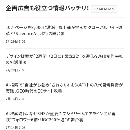
企画広告も役立つ情報バッチリ！
Sponsored
10万ページを8,000に激減！ 富士通が挑んだグローバルサイト改
革と「SitecoreAI」移行の舞台裏
7月29日 7:05
デザイン提案が「2週間→2日に」 設立22年を迎えるWeb制作会社
のAI活用法
7月28日 7:05
AI検索で“自社がお勧め”されない！ お米ギフトの八代目儀兵衛が
実践、GEO時代のECサイト改善
7月16日 7:05
AI検索時代、なぜSNSが重要？ フジドリームエアラインズが実
践“フォロワー6倍・UGC200％増”の舞台裏
7月14日 7:05