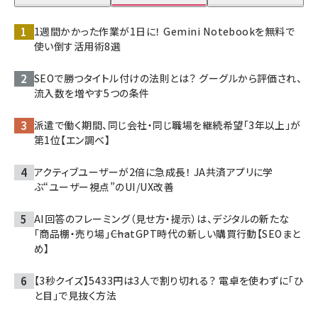
1週間かかった作業が1日に！ Gemini Notebookを無料で
使い倒す活用術8選
SEOで勝つタイトル付けの法則とは？ グーグルから評価され、
流入数を増やす5つの条件
派遣で働く期間、同じ会社・同じ職場を継続希望「3年以上」が
第1位【エン調べ】
アクティブユーザーが2倍に急成長！ JA共済アプリに学
ぶ“ユーザー視点”のUI/UX改善
AI回答のフレーミング（見せ方・提示）は、デジタルの新たな
「商品棚・売り場」――ChatGPT時代の新しい購買行動【SEOまと
め】
【3秒クイズ】5433円は3人で割り切れる？ 電卓を使わずに「ひ
と目」で見抜く方法