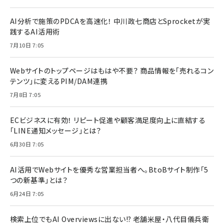
AI分析で施策のPDCAを高速化！ 中川政七商店とSprocketが実
践するAI活用術
7月10日 7:05
Webサイトのトップページはもはや不要？ 商品情報を「売れるコン
テンツ」に変えるPIM/DAM連携
7月8日 7:05
ECビジネスに有効！ リピート促進や顧客満足度向上に直結する
「LINE通知メッセージ」とは？
6月30日 7:05
AI活用でWebサイトを優秀な営業担当者へ。BtoBサイト制作「5
つの新基準」とは？
6月24日 7:05
検索上位でもAI Overviewsに出ない!? 老舗米屋・八代目儀兵衛