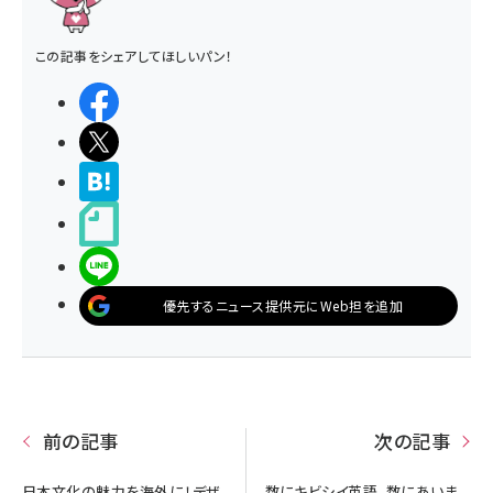
この記事をシェアしてほしいパン！
シェアする
ポストする
>ブクマする
noteで書く
LINEで送る
優先するニュース提供元にWeb担を追加
前の記事
次の記事
日本文化の魅力を海外に！デザ
数にキビシイ英語、数にあいま