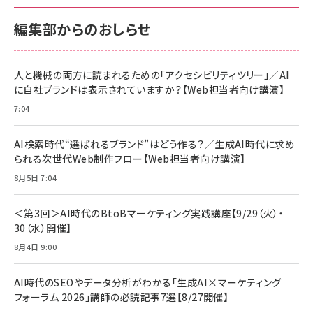
￥880
サポート正規品 メーカー保証5年 KLMEA128G
サポート正規品 メーカー保証5年 KLMEA128G
￥2,680
￥2,680
編集部からのおしらせ
anan(アンアン)2026/06/24号 No.2500増刊
スペシャルエディション[王道エンタメの矜持／
NIMASO ガラスフィルム iPhone 17 用 保護フィ
Amazon eギフトカード - Amazonロゴ - クラ
BTS]
ルム 強化ガラス 耐衝撃 高透過率 指紋防止 貼りや
シック
すい ガイド枠付き いPhone17 (6.3インチ) 対応
人と機械の両方に読まれるための「アクセシビリティツリー」／AI
￥1,100
￥5,000
2枚セット DSP25F1698
に自社ブランドは表示されていますか？【Web担当者向け講演】
￥1,599
7:04
anan(アンアン)2026/07/08号 No.2502[2026
Anker PowerLine III Flow USB-C & USB-C
年後半、あなたの恋と運命／山田涼介]
【New】Amazon Fire TV Stick HD | 手軽にスト
ケーブル Anker絡まないケーブル 240W 結束バン
リーミングをはじめよう | ストリーミングメディアプ
ド付き USB PD対応 シリコン素材採用 iPhone
￥880
AI検索時代“選ばれるブランド”はどう作る？／生成AI時代に求め
レイヤー
17 / 16 / 15 / Galaxy iPad Pro MacBook
￥1,890
Pro/Air 各種対応 (1.8m ミッドナイトブラック)
られる次世代Web制作フロー【Web担当者向け講演】
￥6,980
ママ投資家が育休中に１億貯めた株式投資
8月5日 7:04
アサヒ飲料 モンスター エナジー 355ml×24本
￥1,870
Anker Soundcore P31i (Bluetooth 6.1) 【完
￥4,192
全ワイヤレスイヤホン/アクティブノイズキャンセリ
＜第3回＞AI時代のBtoBマーケティング実践講座【9/29（火）・
ング/マルチポイント接続 / 最大50時間再生 / PSE
30（水）開催】
組織の成果を最大化する ルールのデザイン
技術基準適合】ブラック
￥5,990
サッポロ 生ビール 黒ラベル 350ml 缶 24本 ビー
8月4日 9:00
￥1,980
ル ケース買い【6/30応募〆切! 黒ラベルビヤセラー
キャンペーン】
Anker PowerLine III Flow USB-C & USB-C
ケーブル Anker絡まないケーブル 240W 結束バン
￥4,857
AI時代のSEOやデータ分析がわかる「生成AI×マーケティング
ド付き USB PD対応 シリコン素材採用 iPhone
フォーラム 2026」講師の必読記事7選【8/27開催】
Amazonランキングをもっと見る
17 / 16 / 15 / Galaxy iPad Pro MacBook
￥1,890
Pro/Air 各種対応 (1.8m ミッドナイトブラック)