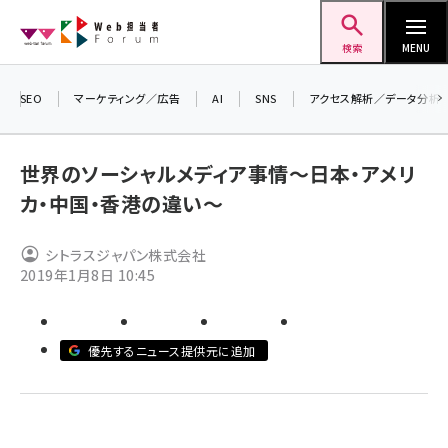
メ
Web担当者Forum
イ
検索
MENU
ン
コ
SEO
マーケティング／広告
AI
SNS
アクセス解析／データ分析
＼ 
ン
7月
テ
世界のソーシャルメディア事情～日本・アメリ
差し
ン
カ・中国・香港の違い～
▼ア
ツ
seo (3519)
に
シトラスジャパン株式会社
ai (2801)
移
2019年1月8日 10:45
動
youtube (2425)
note (2310)
優先するニュース提供元に追加
セミナー (2301)
z世代 (1620)
meo (1274)