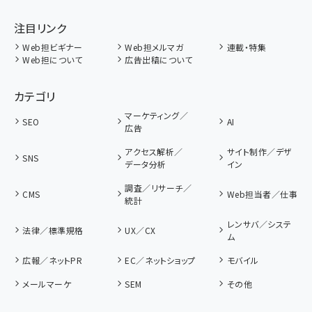
注目リンク
Web担ビギナー
Web担メルマガ
連載・特集
Web担について
広告出稿について
カテゴリ
マーケティング／
SEO
AI
広告
アクセス解析／
サイト制作／デザ
SNS
データ分析
イン
調査／リサーチ／
CMS
Web担当者／仕事
統計
レンサバ／システ
法律／標準規格
UX／CX
ム
広報／ネットPR
EC／ネットショップ
モバイル
メールマーケ
SEM
その他