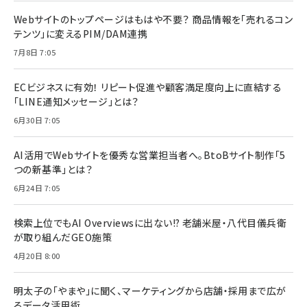
Webサイトのトップページはもはや不要？ 商品情報を「売れるコン
テンツ」に変えるPIM/DAM連携
7月8日 7:05
ECビジネスに有効！ リピート促進や顧客満足度向上に直結する
「LINE通知メッセージ」とは？
6月30日 7:05
AI活用でWebサイトを優秀な営業担当者へ。BtoBサイト制作「5
つの新基準」とは？
6月24日 7:05
検索上位でもAI Overviewsに出ない!? 老舗米屋・八代目儀兵衛
が取り組んだGEO施策
4月20日 8:00
明太子の「やまや」に聞く、マーケティングから店舗・採用まで広が
るデータ活用術