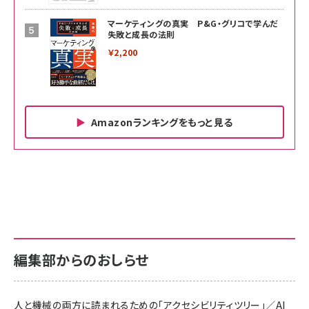
マーケティングの真実 P&G・グリコで学んだ
失敗と成長の法則
￥2,200
Amazonランキングをもっと見る
Amazon ビジネス・経済関連書籍 の売れ筋ランキン
Amazon 家電＆カメラ の売れ筋ランキング
Amazon パソコン・周辺機器 の売れ筋ランキング
グ
更新日時：2026/06/26 19:00
更新日時：2026/06/26 19:00
更新日時：2026/06/26 19:00
anan(アンアン)2026/07/01号 No.2501[魅せる
KIOXIA(キオクシア) 旧東芝メモリ microSD
KIOXIA(キオクシア) 旧東芝メモリ microSD
カラダ2026／宮舘涼太]
128GB UHS-I Class10 (最大読出速度
128GB UHS-I Class10 (最大読出速度
100MB/s) Nintendo Switch動作確認済 国内
100MB/s) Nintendo Switch動作確認済 国内
￥880
サポート正規品 メーカー保証5年 KLMEA128G
サポート正規品 メーカー保証5年 KLMEA128G
￥2,680
￥2,680
編集部からのおしらせ
anan(アンアン)2026/06/24号 No.2500増刊
スペシャルエディション[王道エンタメの矜持／
NIMASO ガラスフィルム iPhone 17 用 保護フィ
Amazon eギフトカード - Amazonロゴ - クラ
BTS]
ルム 強化ガラス 耐衝撃 高透過率 指紋防止 貼りや
シック
すい ガイド枠付き いPhone17 (6.3インチ) 対応
人と機械の両方に読まれるための「アクセシビリティツリー」／AI