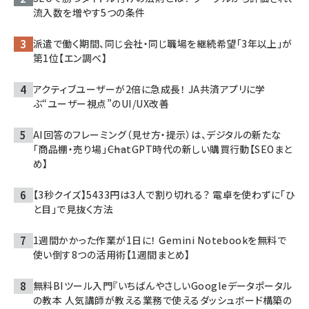
流入数を増やす5つの条件
派遣で働く期間、同じ会社・同じ職場を継続希望「3年以上」が
第1位【エン調べ】
アクティブユーザーが2倍に急成長！ JA共済アプリに学
ぶ“ユーザー視点”のUI/UX改善
AI回答のフレーミング（見せ方・提示）は、デジタルの新たな
「商品棚・売り場」――ChatGPT時代の新しい購買行動【SEOまと
め】
【3秒クイズ】5433円は3人で割り切れる？ 電卓を使わずに「ひ
と目」で見抜く方法
1週間かかった作業が1日に！ Gemini Notebookを無料で
使い倒す8つの活用術【1週間まとめ】
無料BIツール入門『いちばんやさしいGoogleデータポータル
の教本 人気講師が教える業務で使えるダッシュボード構築の