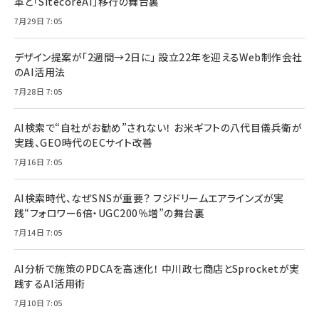
革と「SitecoreAI」移行の舞台裏
7月29日 7:05
デザイン提案が「2週間→2日に」 設立22年を迎えるWeb制作会社
のAI活用法
7月28日 7:05
AI検索で“自社がお勧め”されない！ お米ギフトの八代目儀兵衛が
実践、GEO時代のECサイト改善
7月16日 7:05
AI検索時代、なぜSNSが重要？ フジドリームエアラインズが実
践“フォロワー6倍・UGC200％増”の舞台裏
7月14日 7:05
AI分析で施策のPDCAを高速化！ 中川政七商店とSprocketが実
践するAI活用術
7月10日 7:05