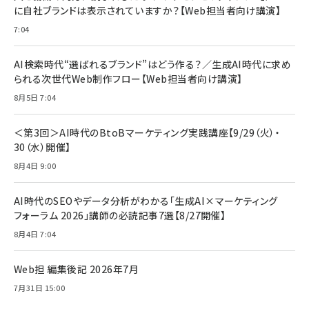
￥1,100
￥5,000
2枚セット DSP25F1698
に自社ブランドは表示されていますか？【Web担当者向け講演】
￥1,599
7:04
anan(アンアン)2026/07/08号 No.2502[2026
Anker PowerLine III Flow USB-C & USB-C
年後半、あなたの恋と運命／山田涼介]
【New】Amazon Fire TV Stick HD | 手軽にスト
ケーブル Anker絡まないケーブル 240W 結束バン
リーミングをはじめよう | ストリーミングメディアプ
ド付き USB PD対応 シリコン素材採用 iPhone
￥880
AI検索時代“選ばれるブランド”はどう作る？／生成AI時代に求め
レイヤー
17 / 16 / 15 / Galaxy iPad Pro MacBook
￥1,890
Pro/Air 各種対応 (1.8m ミッドナイトブラック)
られる次世代Web制作フロー【Web担当者向け講演】
￥6,980
ママ投資家が育休中に１億貯めた株式投資
8月5日 7:04
アサヒ飲料 モンスター エナジー 355ml×24本
￥1,870
Anker Soundcore P31i (Bluetooth 6.1) 【完
￥4,192
全ワイヤレスイヤホン/アクティブノイズキャンセリ
＜第3回＞AI時代のBtoBマーケティング実践講座【9/29（火）・
ング/マルチポイント接続 / 最大50時間再生 / PSE
30（水）開催】
組織の成果を最大化する ルールのデザイン
技術基準適合】ブラック
￥5,990
サッポロ 生ビール 黒ラベル 350ml 缶 24本 ビー
8月4日 9:00
￥1,980
ル ケース買い【6/30応募〆切! 黒ラベルビヤセラー
キャンペーン】
Anker PowerLine III Flow USB-C & USB-C
ケーブル Anker絡まないケーブル 240W 結束バン
￥4,857
AI時代のSEOやデータ分析がわかる「生成AI×マーケティング
ド付き USB PD対応 シリコン素材採用 iPhone
フォーラム 2026」講師の必読記事7選【8/27開催】
Amazonランキングをもっと見る
17 / 16 / 15 / Galaxy iPad Pro MacBook
￥1,890
Pro/Air 各種対応 (1.8m ミッドナイトブラック)
8月4日 7:04
Amazonランキングをもっと見る
Web担 編集後記 2026年7月
Amazonランキングをもっと見る
7月31日 15:00