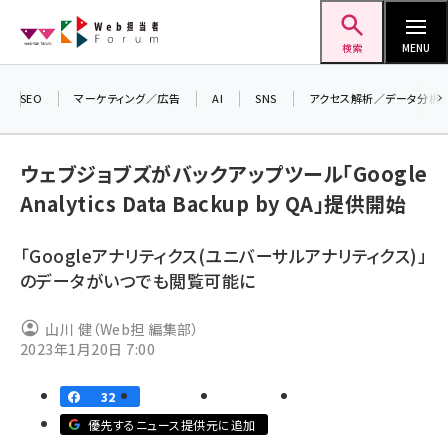
メ
Web担当者Forum
イ
検索
MENU
ン
コ
SEO
マーケティング／広告
AI
SNS
アクセス解析／データ分析
＼ 
ン
7月
テ
ウェブジョブズがバックアップツール「Google
差し
ン
Analytics Data Backup by QA」提供開始
▼
ツ
seo (3519)
に
「Googleアナリティクス(ユニバーサルアナリティクス)」
ai (2801)
移
のデータがいつでも閲覧可能に
動
youtube (2425)
山川 健（Web担 編集部）
note (2310)
2023年1月20日 7:00
セミナー (2301)
32
z世代 (1620)
優先するニュース提供元に追加
meo (1274)