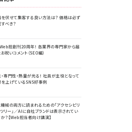
z世代 (1617)
格を伏せて集客する良い方法は？ 価格は必ず
meo (1274)
載すべき？
llmo (1155)
・Web担創刊20周年！ 各業界の専門家から届
お祝いコメント（SEO編）
性・専門性・熱量が光る！ 社員が主役となって
果を上げているSNS好事例
と機械の両方に読まれるための「アクセシビリ
ィツリー」／AIに自社ブランドは表示されてい
すか？【Web担当者向け講演】