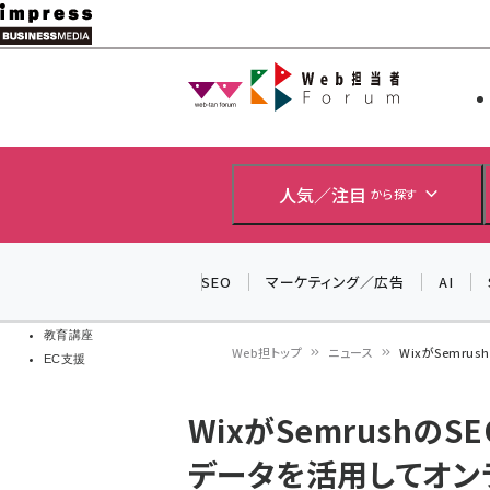
メ
イ
Web担当者
Web担当者
ン
EC担当者
コ
製品導入
ン
企業IT
ソフト開発
テ
人気／注目
から探す
IoT・AI
ン
DCクラウド
研究・調査
ツ
SEO
マーケティング／広告
AI
エネルギー
に
ドローン
移
教育講座
Web担トップ
ニュース
WixがSemr
EC支援
動
パ
WixがSemrushの
ン
データを活用してオン
く