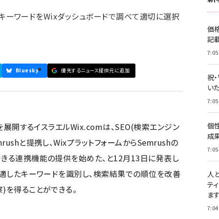
値あるキーワードをWixダッシュボードで調べて適切に選択
価
記
7:05
Bluesky
優先するニュース提供元に追加
祝
いた
7:05
を展開するイスラエルWix.comは、SEO(検索エンジン
個
成
shと提携し、WixプラットフォームからSemrushの
7:05
できる連携機能の提供を始めた、と12月13日に発表し
トに適したキーワードを識別し、検索結果での順位を改善
人
テ
)を得ることができる。
ま
7:04