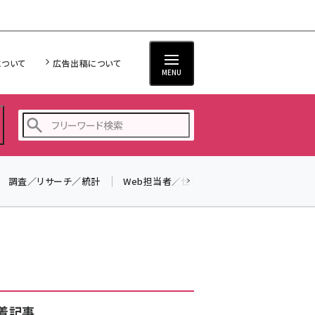
について
広告出稿について
MENU
調査／リサーチ／統計
Web担当者／仕事
法律／標準規格
seo (3516)
ai (2799)
youtube (2420)
note (2308)
セミナー (2296)
着記事