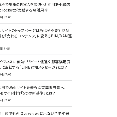
I分析で施策のPDCAを高速化！ 中川政七商店
procketが実践するAI活用術
0日 7:05
ebサイトのトップページはもはや不要？ 商品
を「売れるコンテンツ」に変えるPIM/DAM連
日 7:05
Cビジネスに有効！ リピート促進や顧客満足度
上に直結する「LINE通知メッセージ」とは？
0日 7:05
I活用でWebサイトを優秀な営業担当者へ。
oBサイト制作「5つの新基準」とは？
4日 7:05
上位でもAI Overviewsに出ない!? 老舗米