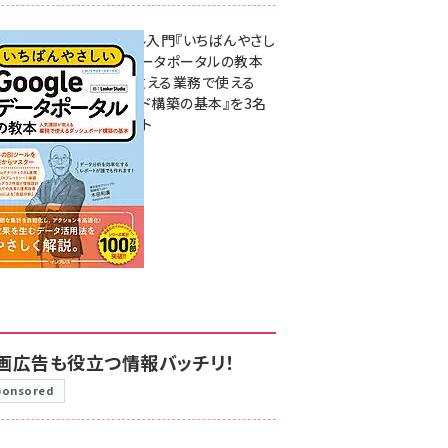
無料BIツール入門『いちばんやさし
いGoogleデータポータルの教本
人気講師が教える業務で使える
ダッシュボード構築の基本』を3名
様にプレゼント
7月31日 10:00
画広告も役立つ情報バッチリ！
ponsored