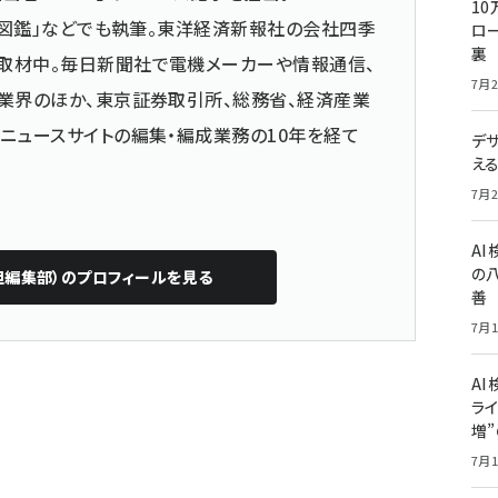
10
仕事図鑑」などでも執筆。東洋経済新報社の会社四季
ロー
裏
取材中。毎日新聞社で電機メーカーや情報通信、
7月2
業界のほか、東京証券取引所、総務省、経済産業
ニュースサイトの編集・編成業務の10年を経て
デ
え
7月2
A
の
担編集部）
のプロフィールを見る
善
7月1
AI
ライ
増
7月1