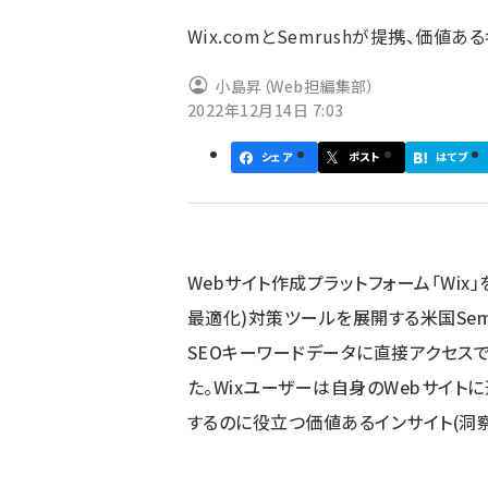
ず
Wix.comとSemrushが提携、価
小島昇（Web担編集部）
2022年12月14日 7:03
シェア
ポスト
はてブ
Webサイト作成プラットフォーム「Wix」
最適化)対策ツールを展開する米国Semru
SEOキーワードデータに直接アクセス
た。Wixユーザーは自身のWebサイ
するのに役立つ価値あるインサイト(洞察