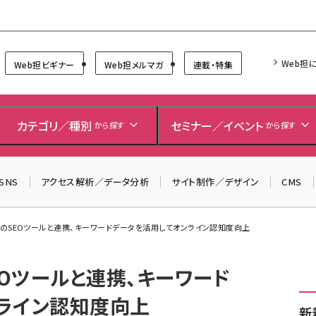
Forum
Web担
Web担ビギナー
Web担メルマガ
連載・特集
＼ 読者アンケートにご協力ください ／
7月24日で創刊20周年。ご回答者には抽選でプレゼントを
カテゴリ／種別
セミナー／イベント
から探す
から探す
差し上げます！
▼アンケートページはこちらから▼
SNS
アクセス解析／データ分析
サイト制作／デザイン
CMS
ushのSEOツールと連携、キーワードデータを活用してオンライン認知度向上
SEOツールと連携、キーワード
ライン認知度向上
新