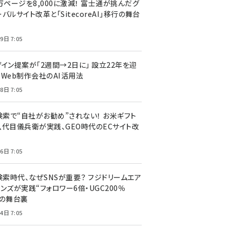
万ページを8,000に激減！ 富士通が挑んだグ
バルサイト改革と「SitecoreAI」移行の舞台
9日 7:05
ザイン提案が「2週間→2日に」 設立22年を迎
るWeb制作会社のAI活用法
8日 7:05
I検索で“自社がお勧め”されない！ お米ギフト
八代目儀兵衛が実践、GEO時代のECサイト改
6日 7:05
検索時代、なぜSNSが重要？ フジドリームエア
ンズが実践“フォロワー6倍・UGC200％
”の舞台裏
4日 7:05