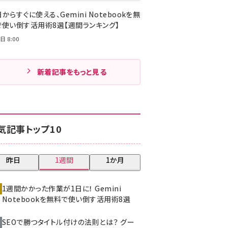
からすぐに使える、Gemini Notebookを無
で使い倒す活用術8選【週間ランキング】
日 8:00
新着記事をもっと見る
気記事トップ10
昨日
1週間
1か月
1週間かかった作業が1日に！ Gemini
Notebookを無料で使い倒す活用術8選
SEOで勝つタイトル付けの法則とは？ グー