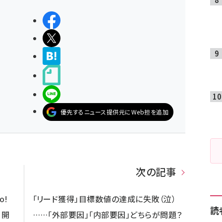
シェアする
ポストする
>ブクマする
noteで書く
LINEで送る
優先するニュース提供元にWeb担を追加
次の記事
o!
「リード獲得」目標数値の達成に失敗（泣）
読
月開
……「外部要因」「内部要因」どちらが問題？