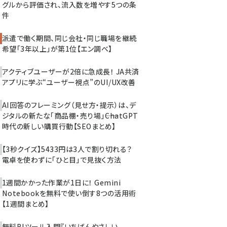
グルから評価され、流入数を増やす5つの条
件
派遣で働く期間、同じ会社・同じ職場を継続
希望「3年以上」が第1位【エン調べ】
アクティブユーザーが2倍に急成長！ JA共済
アプリに学ぶ“ユーザー視点”のUI/UX改善
AI回答のフレーミング（見せ方・提示）は、デ
ジタルの新たな「商品棚・売り場」――ChatGPT
時代の新しい購買行動【SEOまとめ】
【3秒クイズ】5433円は3人で割り切れる？
電卓を使わずに「ひと目」で見抜く方法
1週間かかった作業が1日に！ Gemini
Notebookを無料で使い倒す8つの活用術
【1週間まとめ】
無料BIツール入門『いちばんやさしい