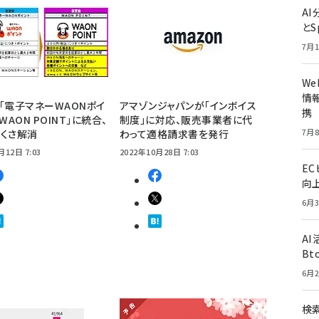
A
とS
7月1
W
情報
「電子マネーWAONポイ
アマゾンジャパンが「インボイス
携
WAON POINT」に統合、
制度」に対応、販売事業者に代
7月8
くさ解消
わって適格請求書を発行
月12日 7:03
2022年10月28日 7:03
E
向
6月3
A
Bt
6月2
検索