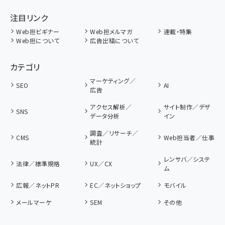
注目リンク
Web担ビギナー
Web担メルマガ
連載・特集
Web担について
広告出稿について
カテゴリ
マーケティング／
SEO
AI
広告
アクセス解析／
サイト制作／デザ
SNS
データ分析
イン
調査／リサーチ／
CMS
Web担当者／仕事
統計
レンサバ／システ
法律／標準規格
UX／CX
ム
広報／ネットPR
EC／ネットショップ
モバイル
メールマーケ
SEM
その他