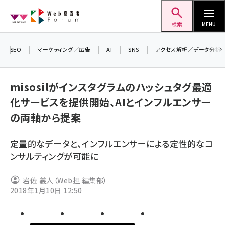
メ
Web担当者Forum
イ
検索
MENU
ン
コ
SEO
マーケティング／広告
AI
SNS
アクセス解析／データ分析
＼ 
ン
生成
テ
misosilがインスタグラムのハッシュタグ最適
るセ
ン
202
化サービスを提供開始、AIとインフルエンサー
ツ
seo (3546)
▼申
の両軸から提案
に
ai (2830)
移
定量的なデータと、インフルエンサーによる定性的なコ
動
youtube (2455)
ンサルティングが可能に
note (2330)
岩佐 義人（Web担 編集部）
セミナー (2328)
2018年1月10日 12:50
z世代 (1635)
meo (1288)