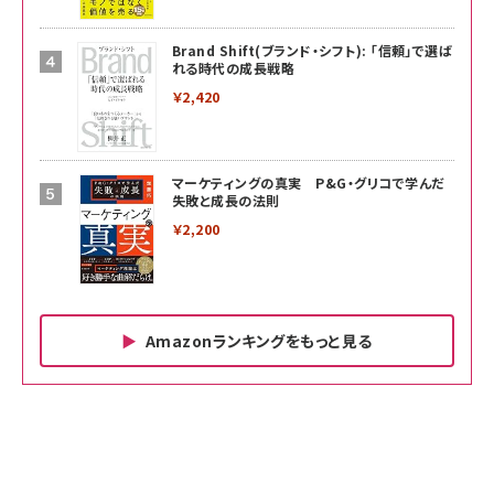
Brand Shift(ブランド・シフト): 「信頼」で選ば
れる時代の成長戦略
￥2,420
マーケティングの真実 P&G・グリコで学んだ
失敗と成長の法則
￥2,200
Amazonランキングをもっと見る
Amazon ビジネス・経済関連書籍 の売れ筋ランキン
Amazon 家電＆カメラ の売れ筋ランキング
Amazon パソコン・周辺機器 の売れ筋ランキング
グ
更新日時：2026/06/26 19:00
更新日時：2026/06/26 19:00
更新日時：2026/06/26 19:00
anan(アンアン)2026/07/01号 No.2501[魅
KIOXIA(キオクシア) 旧東芝メモリ microSD
KIOXIA(キオクシア) 旧東芝メモリ microSD