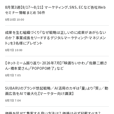
8月第3週【8/17～8/21】 マーケティング、SNS、ECなど各社Web
セミナー情報まとめ 56件
8月10日 10:00
成果を生む組織づくり『なぜ戦略は正しいのに成果があがらない
のか？ 事業成長をリードするデジタルマーケティング・マネジメン
ト』を3名様にプレゼント
8月7日 10:00
【ネットミーム振り返り・2026年7月】「映画ちいかわ」「佐藤二朗さ
ん・橋本愛さん」「POPOPO終了」など
8月7日 7:05
SUBARUのブランド想起戦略／AI活用のカギは「量」より「質」／動
画広告をAIで最大化【マーケター向け講演】
8月7日 7:04
価格を伏せて集客する良い方法は？ 価格は必ず記載すべき？