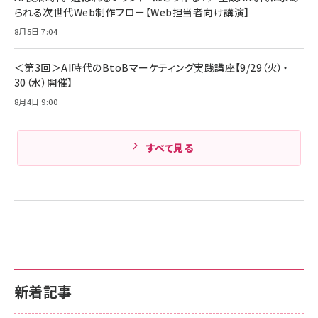
iPhone 17 / 16 / 15 / Galaxy iPad Pro
￥1,890
られる次世代Web制作フロー【Web担当者向け講演】
Amazonランキングをもっと見る
MacBook Pro/Air 各種対応 (1.8m ミッドナ
イトブラック)
8月5日 7:04
Amazonランキングをもっと見る
Amazonランキングをもっと見る
＜第3回＞AI時代のBtoBマーケティング実践講座【9/29（火）・
30（水）開催】
8月4日 9:00
すべて見る
新着記事