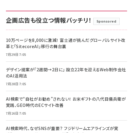
企画広告も役立つ情報バッチリ！
Sponsored
10万ページを8,000に激減！ 富士通が挑んだグローバルサイト改
革と「SitecoreAI」移行の舞台裏
7月29日 7:05
デザイン提案が「2週間→2日に」 設立22年を迎えるWeb制作会社
のAI活用法
7月28日 7:05
AI検索で“自社がお勧め”されない！ お米ギフトの八代目儀兵衛が
実践、GEO時代のECサイト改善
7月16日 7:05
AI検索時代、なぜSNSが重要？ フジドリームエアラインズが実