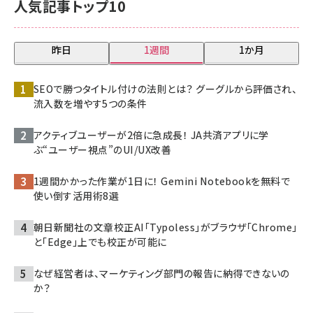
人気記事トップ10
昨日
1週間
1か月
SEOで勝つタイトル付けの法則とは？ グーグルから評価され、
流入数を増やす5つの条件
アクティブユーザーが2倍に急成長！ JA共済アプリに学
ぶ“ユーザー視点”のUI/UX改善
1週間かかった作業が1日に！ Gemini Notebookを無料で
使い倒す活用術8選
朝日新聞社の文章校正AI「Typoless」がブラウザ「Chrome」
と「Edge」上でも校正が可能に
なぜ経営者は、マーケティング部門の報告に納得できないの
か？