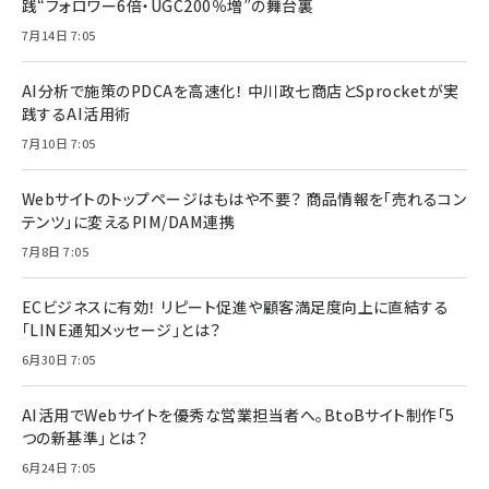
践“フォロワー6倍・UGC200％増”の舞台裏
7月14日 7:05
AI分析で施策のPDCAを高速化！ 中川政七商店とSprocketが実
践するAI活用術
7月10日 7:05
Webサイトのトップページはもはや不要？ 商品情報を「売れるコン
テンツ」に変えるPIM/DAM連携
7月8日 7:05
ECビジネスに有効！ リピート促進や顧客満足度向上に直結する
「LINE通知メッセージ」とは？
6月30日 7:05
AI活用でWebサイトを優秀な営業担当者へ。BtoBサイト制作「5
つの新基準」とは？
6月24日 7:05