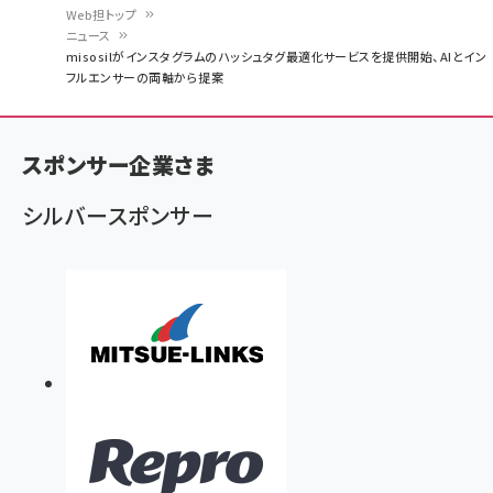
Web担トップ
ニュース
パ
misosilがインスタグラムのハッシュタグ最適化サービスを提供開始、AIとイン
フルエンサーの両軸から提案
ン
く
ず
スポンサー企業さま
シルバースポンサー