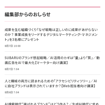
せるカラダ2026／宮舘涼太]
128GB UHS-I Class10 (最大読出速度
128GB UHS-I Class10 (最大読出速度
100MB/s) Nintendo Switch動作確認済 国
100MB/s) Nintendo Switch動作確認済 国
￥880
内サポート正規品 メーカー保証5年
内サポート正規品 メーカー保証5年
￥2,680
￥2,680
KLMEA128G
KLMEA128G
編集部からのおしらせ
anan(アンアン)2026/06/24号 No.2500増
刊 スペシャルエディション[王道エンタメの矜
NIMASO ガラスフィルム iPhone 17 用 保護
Amazon eギフトカード - Amazonロゴ - ク
持／BTS]
フィルム 強化ガラス 耐衝撃 高透過率 指紋防
ラシック
止 貼りやすい ガイド枠付き いPhone17 (6.3
成果を生む組織づくり『なぜ戦略は正しいのに成果があがらない
￥1,100
￥5,000
インチ) 対応 2枚セット DSP25F1698
のか？ 事業成長をリードするデジタルマーケティング・マネジメン
￥1,599
ト』を3名様にプレゼント
anan(アンアン)2026/07/08号
Anker PowerLine III Flow USB-C & USB-
No.2502[2026年後半、あなたの恋と運命／山
【New】Amazon Fire TV Stick HD | 手軽に
C ケーブル Anker絡まないケーブル 240W 結
8月7日 10:00
田涼介]
ストリーミングをはじめよう | ストリーミングメ
束バンド付き USB PD対応 シリコン素材採用
ディアプレイヤー
iPhone 17 / 16 / 15 / Galaxy iPad Pro
￥880
￥1,890
MacBook Pro/Air 各種対応 (1.8m ミッドナ
SUBARUのブランド想起戦略／AI活用のカギは「量」より「質」／動
￥6,980
イトブラック)
画広告をAIで最大化【マーケター向け講演】
ママ投資家が育休中に１億貯めた株式投資
アサヒ飲料 モンスター エナジー 355ml×24
8月7日 7:04
Anker Soundcore P31i (Bluetooth 6.1)
本
￥1,870
【完全ワイヤレスイヤホン/アクティブノイズキャ
￥4,192
ンセリング/マルチポイント接続 / 最大50時間
人と機械の両方に読まれるための「アクセシビリティツリー」／AI
再生 / PSE技術基準適合】ブラック
￥5,990
組織の成果を最大化する ルールのデザイン
に自社ブランドは表示されていますか？【Web担当者向け講演】
サッポロ 生ビール 黒ラベル 350ml 缶 24本
ビール ケース買い【6/30応募〆切! 黒ラベルビ
￥1,980
8月6日 7:04
Anker PowerLine III Flow USB-C & USB-
ヤセラーキャンペーン】
C ケーブル Anker絡まないケーブル 240W 結
￥4,857
束バンド付き USB PD対応 シリコン素材採用
AI検索時代“選ばれるブランド”はどう作る？／生成AI時代に求め