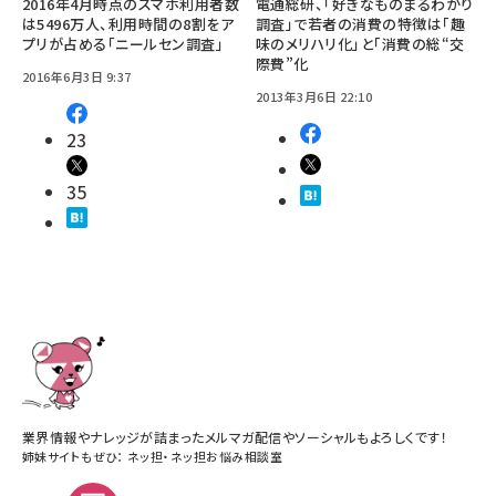
2016年4月時点のスマホ利用者数
電通総研、「好きなものまるわかり
は5496万人、利用時間の8割をア
調査」で若者の消費の特徴は「趣
プリが占める「ニールセン調査」
味のメリハリ化」と「消費の総“交
際費”化
2016年6月3日 9:37
2013年3月6日 22:10
23
35
業界情報やナレッジが詰まったメルマガ配信やソーシャルもよろしくです！
姉妹サイトもぜひ：
ネッ担
・
ネッ担お悩み相談室