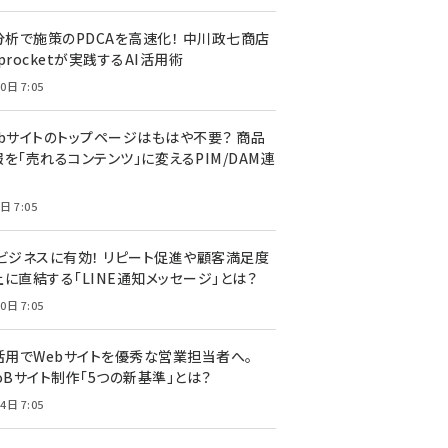
I分析で施策のPDCAを高速化！ 中川政七商店
procketが実践するAI活用術
0日 7:05
ebサイトのトップページはもはや不要？ 商品
を「売れるコンテンツ」に変えるPIM/DAM連
日 7:05
Cビジネスに有効！ リピート促進や顧客満足度
上に直結する「LINE通知メッセージ」とは？
0日 7:05
I活用でWebサイトを優秀な営業担当者へ。
oBサイト制作「5つの新基準」とは？
4日 7:05