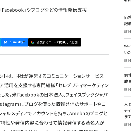
「Facebook」やブログなどの情報発信支援
価
記
8月6
Bluesky
優先するニュース提供元に追加
祝
いた
8月6
ントは、同社が運営するコミュニケーションサービス
個
成
ディア活用を支援する専門組織「セレブリティマーケティン
8月6
した。米Facebookの日本法人、フェイスブックジャパ
Instagram」、ブログを使った情報発信のサポートやコ
人
テ
シャルメディアでアカウントを持ち、Amebaのブログと
ま
ィア特性や発信内容に合わせて情報発信する著名人が
8月6