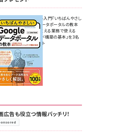
無料BIツール入門『いちばんやさし
いGoogleデータポータルの教本
人気講師が教える業務で使える
ダッシュボード構築の基本』を3名
様にプレゼント
7月31日 10:00
画広告も役立つ情報バッチリ！
ponsored