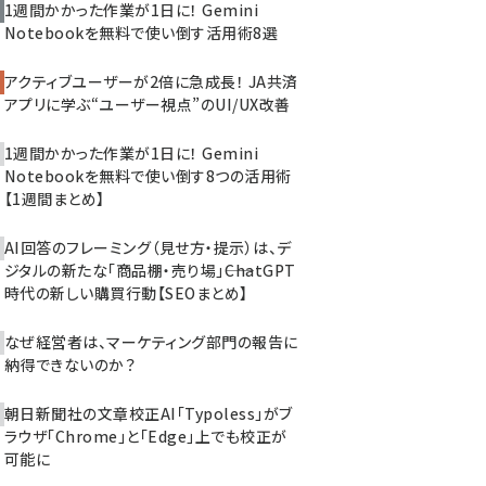
1週間かかった作業が1日に！ Gemini
Notebookを無料で使い倒す活用術8選
アクティブユーザーが2倍に急成長！ JA共済
アプリに学ぶ“ユーザー視点”のUI/UX改善
1週間かかった作業が1日に！ Gemini
Notebookを無料で使い倒す8つの活用術
【1週間まとめ】
AI回答のフレーミング（見せ方・提示）は、デ
ジタルの新たな「商品棚・売り場」――ChatGPT
時代の新しい購買行動【SEOまとめ】
なぜ経営者は、マーケティング部門の報告に
納得できないのか？
朝日新聞社の文章校正AI「Typoless」がブ
ラウザ「Chrome」と「Edge」上でも校正が
可能に