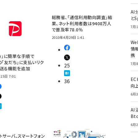
A
総務省、「通信利用動向調査」結
とS
果、ネット利用者数は9408万人
7月1
で普及率78.0％
2010年4月29日 1:41
W
情報
携
Pay」に簡単な手順で
E」の「友だち」に支払いリク
7月8
25
を送る機能を追加
15日 7:01
E
36
向
6月3
A
Bt
6月2
トサーバ、スマートフォン