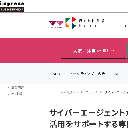
メ
イ
Web担当者
Web担当者
ン
EC担当者
コ
製品導入
ン
企業IT
ソフト開発
テ
人気／注目
から探す
IoT・AI
ン
DCクラウド
研究・調査
ツ
SEO
マーケティング／広告
AI
エネルギー
に
ドローン
移
教育講座
Web担トップ
ニュース
サイバーエージ
EC支援
動
パ
サイバーエージェント
ン
活用をサポートする専
く