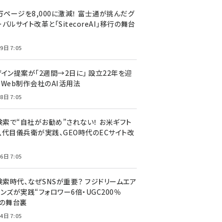
万ページを8,000に激減！ 富士通が挑んだグ
バルサイト改革と「SitecoreAI」移行の舞台
9日 7:05
ザイン提案が「2週間→2日に」 設立22年を迎
るWeb制作会社のAI活用法
8日 7:05
I検索で“自社がお勧め”されない！ お米ギフト
八代目儀兵衛が実践、GEO時代のECサイト改
6日 7:05
検索時代、なぜSNSが重要？ フジドリームエア
ンズが実践“フォロワー6倍・UGC200％
”の舞台裏
4日 7:05