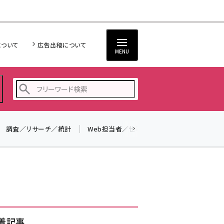
について
広告出稿について
MENU
調査／リサーチ／統計
Web担当者／仕事
法律／標準規格
seo (3523)
ai (2804)
youtube (2429)
note (2312)
セミナー (2303)
着記事