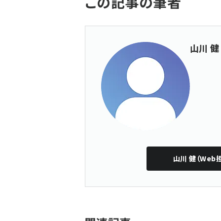
この記事の筆者
山川 健
山川 健（Web