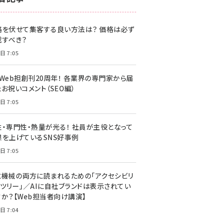
z世代 (1622)
格を伏せて集客する良い方法は？ 価格は必ず
meo (1275)
載すべき？
llmo (1161)
日 7:05
・Web担創刊20周年！ 各業界の専門家から届
お祝いコメント（SEO編）
日 7:05
性・専門性・熱量が光る！ 社員が主役となって
果を上げているSNS好事例
日 7:05
と機械の両方に読まれるための「アクセシビリ
ィツリー」／AIに自社ブランドは表示されてい
すか？【Web担当者向け講演】
日 7:04