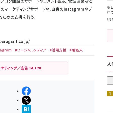
ルブログ開設のサポートやコメント監視、管理運営など
明日
」のマーケティングサポートや、自身のInstagramやブ
料
るための支援を行う。
8月5
beragent.co.jp/
tagram
#ソーシャルメディア
#活用支援
#著名人
人
ーケティング／広告
14,120
シェアする
ポストする
>ブクマする