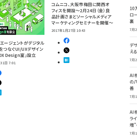
コムニコ、大阪市梅田に関西オ
10
フィスを開設～2月24日（金）良
ロー
品計画さまとソーシャルメディア
裏
マーケティングセミナーを開催～
7月2
2017年1月27日 10:43
エージェントがデジタル
デ
をつなぐUI/UXデザイン
え
X Design室」設立
7月2
31日 7:01
A
の
善
7月1
AI
ライ
増
7月1