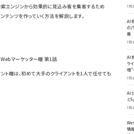
検索エンジンから効果的に見込み客を集客するため
7月2
コンテンツを作っていく方法を解説します。
A
の
善
7月1
AI
Webマーケッター瞳 第1話
ライ
増
タント瞳は、初めて大手のクライアントを1人で任せても
7月1
A
とS
7月1
W
情報