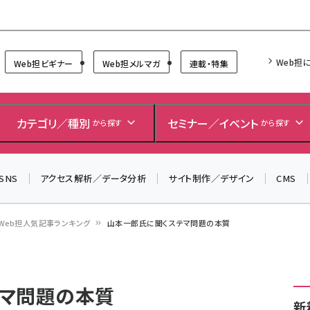
Forum
Web担
Web担ビギナー
Web担メルマガ
連載・特集
＼ 8月27日開催、申し込み受付中！ ／
生成AIをマーケティング等に活用するための考え方を学べ
カテゴリ／種別
セミナー／イベント
から探す
から探す
るセミナーイベント「生成AI × マーケティング フォーラム
2026」開催！
SNS
アクセス解析／データ分析
サイト制作／デザイン
CMS
▼申し込みはこちらから▼
Web担人気記事ランキング
山本一郎氏に聞くステマ問題の本質
テマ問題の本質
新