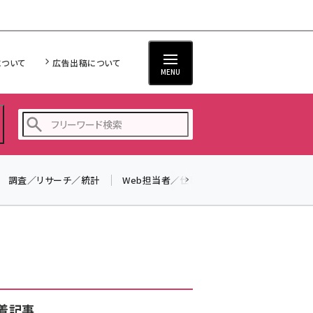
について
広告出稿について
MENU
調査／リサーチ／統計
Web担当者／仕事
法律／標準規格
seo (3526)
ai (2807)
youtube (2434)
note (2312)
セミナー (2307)
着記事