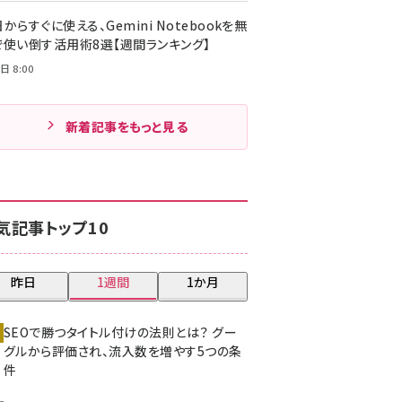
からすぐに使える、Gemini Notebookを無
で使い倒す活用術8選【週間ランキング】
日 8:00
新着記事をもっと見る
気記事トップ10
昨日
1週間
1か月
SEOで勝つタイトル付けの法則とは？ グー
グルから評価され、流入数を増やす5つの条
件