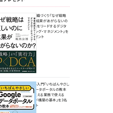
成果を生む組織づくり『なぜ戦略
は正しいのに成果があがらないの
か？ 事業成長をリードするデジタ
ルマーケティング・マネジメント』を
3名様にプレゼント
8月7日 10:00
無料BIツール入門『いちばんやさし
いGoogleデータポータルの教本
人気講師が教える業務で使える
ダッシュボード構築の基本』を3名
様にプレゼント
7月31日 10:00