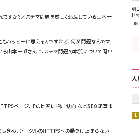
明日
料
なんですか？／ステマ問題を厳しく追及している山本一
8月5
主もハッピーに思えるんですけど、何が問題なんです
ている山本一郎さんに、ステマ問題の本質について聞い
人
TTPSページ、その比率は増加傾向 などSEO記事ま
スも含め、グーグルのHTTPSへの動きは止まらない