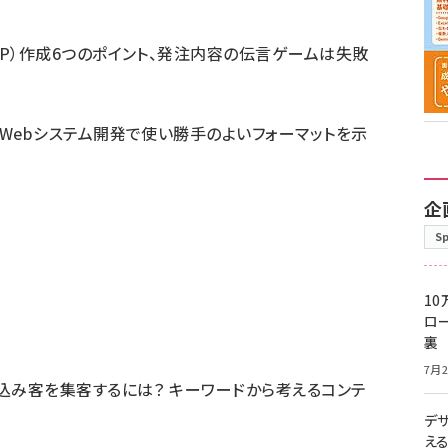
P）作成6つのポイント、発注内容の伝言ゲームは失敗
Webシステム開発で使い勝手のよいフォーマットを示
企
S
10
ロー
裏
7月2
込み客を集客するには？ キーワードから考えるコンテ
デ
え