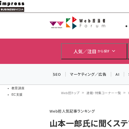
メ
イ
Web担当者
Web担当者
ン
EC担当者
コ
製品導入
ン
企業IT
ソフト開発
テ
人気／注目
から探す
IoT・AI
ン
DCクラウド
研究・調査
ツ
SEO
マーケティング／広告
AI
エネルギー
に
ドローン
移
教育講座
Web担トップ
連載・特集コーナー一覧
EC支援
動
パ
Web担人気記事ランキング
ン
山本一郎氏に聞くス
く