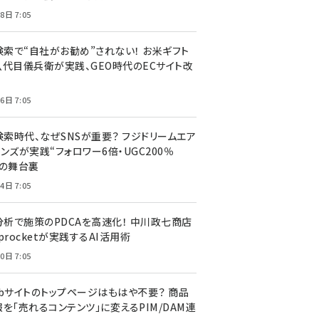
8日 7:05
I検索で“自社がお勧め”されない！ お米ギフト
八代目儀兵衛が実践、GEO時代のECサイト改
6日 7:05
検索時代、なぜSNSが重要？ フジドリームエア
ンズが実践“フォロワー6倍・UGC200％
”の舞台裏
4日 7:05
I分析で施策のPDCAを高速化！ 中川政七商店
procketが実践するAI活用術
0日 7:05
ebサイトのトップページはもはや不要？ 商品
を「売れるコンテンツ」に変えるPIM/DAM連