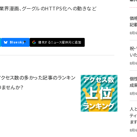
業界漫画、グーグルのHTTPS化への動きなど
価
記
8月6
Bluesky
優先するニュース提供元に追加
祝
いた
8月6
日にアクセス数の多かった記事のランキン
個
成
りませんか？
8月6
人
テ
ま
8月6