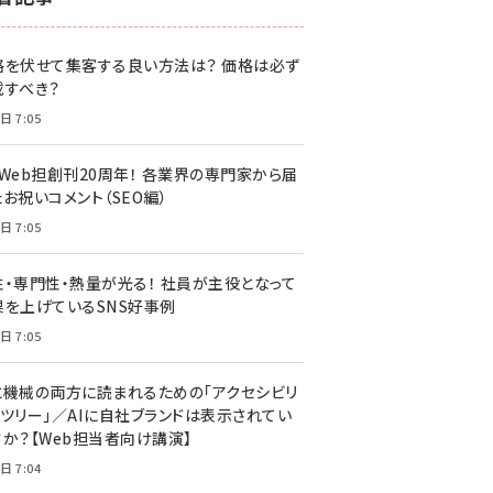
z世代 (1622)
格を伏せて集客する良い方法は？ 価格は必ず
meo (1275)
載すべき？
llmo (1163)
日 7:05
・Web担創刊20周年！ 各業界の専門家から届
お祝いコメント（SEO編）
日 7:05
性・専門性・熱量が光る！ 社員が主役となって
果を上げているSNS好事例
日 7:05
と機械の両方に読まれるための「アクセシビリ
ィツリー」／AIに自社ブランドは表示されてい
すか？【Web担当者向け講演】
日 7:04