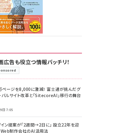
画広告も役立つ情報バッチリ！
ponsored
万ページを8,000に激減！ 富士通が挑んだグ
バルサイト改革と「SitecoreAI」移行の舞台
9日 7:05
ザイン提案が「2週間→2日に」 設立22年を迎
るWeb制作会社のAI活用法