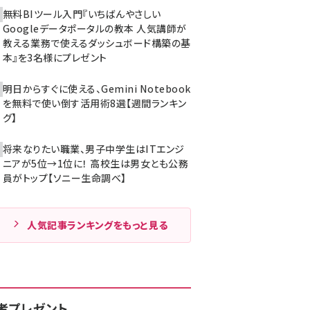
無料BIツール入門『いちばんやさしい
Googleデータポータルの教本 人気講師が
教える業務で使えるダッシュボード構築の基
本』を3名様にプレゼント
明日からすぐに使える、Gemini Notebook
を無料で使い倒す活用術8選【週間ランキン
グ】
将来なりたい職業、男子中学生はITエンジ
ニアが5位→1位に！ 高校生は男女とも公務
員がトップ【ソニー生命調べ】
人気記事ランキングをもっと見る
者プレゼント