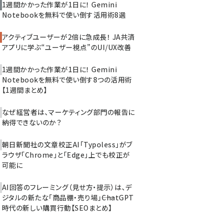
1週間かかった作業が1日に！ Gemini
Notebookを無料で使い倒す活用術8選
アクティブユーザーが2倍に急成長！ JA共済
アプリに学ぶ“ユーザー視点”のUI/UX改善
1週間かかった作業が1日に！ Gemini
Notebookを無料で使い倒す8つの活用術
【1週間まとめ】
なぜ経営者は、マーケティング部門の報告に
納得できないのか？
朝日新聞社の文章校正AI「Typoless」がブ
ラウザ「Chrome」と「Edge」上でも校正が
可能に
AI回答のフレーミング（見せ方・提示）は、デ
ジタルの新たな「商品棚・売り場」――ChatGPT
時代の新しい購買行動【SEOまとめ】