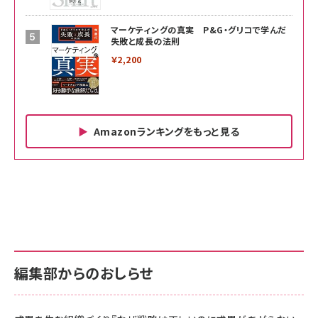
マーケティングの真実 P&G・グリコで学んだ
失敗と成長の法則
￥2,200
Amazonランキングをもっと見る
Amazon ビジネス・経済関連書籍 の売れ筋ランキン
Amazon 家電＆カメラ の売れ筋ランキング
Amazon パソコン・周辺機器 の売れ筋ランキング
グ
更新日時：2026/06/26 19:00
更新日時：2026/06/26 19:00
更新日時：2026/06/26 19:00
anan(アンアン)2026/07/01号 No.2501[魅せる
KIOXIA(キオクシア) 旧東芝メモリ microSD
KIOXIA(キオクシア) 旧東芝メモリ microSD
カラダ2026／宮舘涼太]
128GB UHS-I Class10 (最大読出速度
128GB UHS-I Class10 (最大読出速度
100MB/s) Nintendo Switch動作確認済 国内
100MB/s) Nintendo Switch動作確認済 国内
￥880
サポート正規品 メーカー保証5年 KLMEA128G
サポート正規品 メーカー保証5年 KLMEA128G
￥2,680
￥2,680
編集部からのおしらせ
anan(アンアン)2026/06/24号 No.2500増刊
スペシャルエディション[王道エンタメの矜持／
NIMASO ガラスフィルム iPhone 17 用 保護フィ
Amazon eギフトカード - Amazonロゴ - クラ
BTS]
ルム 強化ガラス 耐衝撃 高透過率 指紋防止 貼りや
シック
すい ガイド枠付き いPhone17 (6.3インチ) 対応