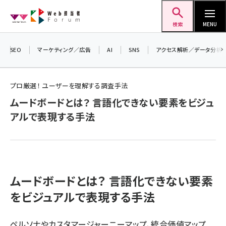
メ
Web担当者Forum
イ
検索
MENU
ン
コ
SEO
マーケティング／広告
AI
SNS
アクセス解析／データ分析
＼ 8
ン
生成
テ
るセミ
プロ厳選！ ユーザーを理解する調査手法
ン
202
ムードボードとは？ 言語化できない要素をビジュ
ツ
▼申
seo (3538)
アルで表現する手法
に
ai (2820)
移
動
youtube (2444)
note (2322)
ムードボードとは？ 言語化できない要素
セミナー (2315)
をビジュアルで表現する手法
z世代 (1629)
ペルソナやカスタマージャーニーマップ、統合価値マップ
meo (1281)