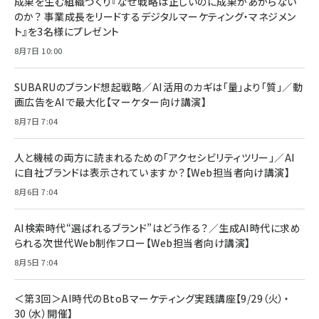
成果を生む組織づくり『なぜ戦略は正しいのに成果があがらない
￥1,100
￥5,000
2枚セット DSP25F1698
のか？ 事業成長をリードするデジタルマーケティング・マネジメン
￥1,599
ト』を3名様にプレゼント
anan(アンアン)2026/07/08号 No.2502[2026
Anker PowerLine III Flow USB-C & USB-C
年後半、あなたの恋と運命／山田涼介]
【New】Amazon Fire TV Stick HD | 手軽にスト
ケーブル Anker絡まないケーブル 240W 結束バン
8月7日 10:00
リーミングをはじめよう | ストリーミングメディアプ
ド付き USB PD対応 シリコン素材採用 iPhone
￥880
レイヤー
17 / 16 / 15 / Galaxy iPad Pro MacBook
￥1,890
Pro/Air 各種対応 (1.8m ミッドナイトブラック)
SUBARUのブランド想起戦略／AI活用のカギは「量」より「質」／動
￥6,980
画広告をAIで最大化【マーケター向け講演】
ママ投資家が育休中に１億貯めた株式投資
アサヒ飲料 モンスター エナジー 355ml×24本
￥1,870
8月7日 7:04
Anker Soundcore P31i (Bluetooth 6.1) 【完
￥4,192
全ワイヤレスイヤホン/アクティブノイズキャンセリ
ング/マルチポイント接続 / 最大50時間再生 / PSE
人と機械の両方に読まれるための「アクセシビリティツリー」／AI
組織の成果を最大化する ルールのデザイン
技術基準適合】ブラック
￥5,990
サッポロ 生ビール 黒ラベル 350ml 缶 24本 ビー
に自社ブランドは表示されていますか？【Web担当者向け講演】
￥1,980
ル ケース買い【6/30応募〆切! 黒ラベルビヤセラー
8月6日 7:04
キャンペーン】
Anker PowerLine III Flow USB-C & USB-C
ケーブル Anker絡まないケーブル 240W 結束バン
￥4,857
ド付き USB PD対応 シリコン素材採用 iPhone
AI検索時代“選ばれるブランド”はどう作る？／生成AI時代に求め
Amazonランキングをもっと見る
17 / 16 / 15 / Galaxy iPad Pro MacBook
￥1,890
られる次世代Web制作フロー【Web担当者向け講演】
Pro/Air 各種対応 (1.8m ミッドナイトブラック)
Amazonランキングをもっと見る
8月5日 7:04
Amazonランキングをもっと見る
＜第3回＞AI時代のBtoBマーケティング実践講座【9/29（火）・
30（水）開催】