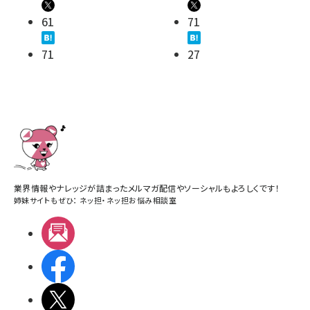
61
71
71
27
業界情報やナレッジが詰まったメルマガ配信やソーシャルもよろしくです！
姉妹サイトもぜひ：
ネッ担
・
ネッ担お悩み相談室
メルマガ
Facebook
X(エックス)