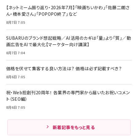
【ネットミーム振り返り・2026年7月】「映画ちいかわ」「佐藤二朗さ
ん・橋本愛さん」「POPOPO終了」など
8月7日 7:05
SUBARUのブランド想起戦略／AI活用のカギは「量」より「質」／動
画広告をAIで最大化【マーケター向け講演】
8月7日 7:04
価格を伏せて集客する良い方法は？ 価格は必ず記載すべき？
8月6日 7:05
祝・Web担創刊20周年！ 各業界の専門家から届いたお祝いコメン
ト（SEO編）
8月6日 7:05
新着記事をもっと見る