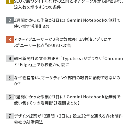
SEOで勝つタイトル付けの法則とは？ グーグルから評価され、
流入数を増やす5つの条件
1週間かかった作業が1日に！ Gemini Notebookを無料で
使い倒す活用術8選
アクティブユーザーが2倍に急成長！ JA共済アプリに学
ぶ“ユーザー視点”のUI/UX改善
朝日新聞社の文章校正AI「Typoless」がブラウザ「Chrome」
と「Edge」上でも校正が可能に
なぜ経営者は、マーケティング部門の報告に納得できないの
か？
1週間かかった作業が1日に！ Gemini Notebookを無料で
使い倒す8つの活用術【1週間まとめ】
デザイン提案が「2週間→2日に」 設立22年を迎えるWeb制作
会社のAI活用法