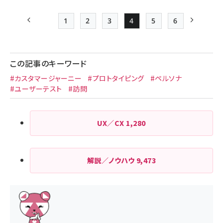
1
2
3
4
5
6
前ページ
先頭ページ
Page
Page
Page
Page
Page
次ページ
ペー
ジ
この記事のキーワード
送
#カスタマージャーニー
#プロトタイピング
#ペルソナ
り
#ユーザーテスト
#訪問
UX／CX
1,280
解説／ノウハウ
9,473