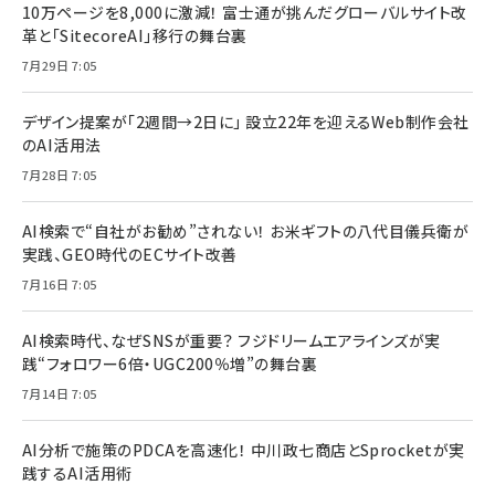
10万ページを8,000に激減！ 富士通が挑んだグローバルサイト改
革と「SitecoreAI」移行の舞台裏
7月29日 7:05
デザイン提案が「2週間→2日に」 設立22年を迎えるWeb制作会社
のAI活用法
7月28日 7:05
AI検索で“自社がお勧め”されない！ お米ギフトの八代目儀兵衛が
実践、GEO時代のECサイト改善
7月16日 7:05
AI検索時代、なぜSNSが重要？ フジドリームエアラインズが実
践“フォロワー6倍・UGC200％増”の舞台裏
7月14日 7:05
AI分析で施策のPDCAを高速化！ 中川政七商店とSprocketが実
践するAI活用術