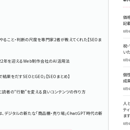
価
記
8月6
MO」で今やること・判断の尺度を専門家2者が教えてくれた【SEOま
祝
いた
8月6
22年を迎えるWeb制作会社のAI活用法
個
で結果をだすSEOとGEO」【SEOまとめ】
成
8月6
代に読者の“行動”を変える良いコンテンツの作り方
人
テ
、デジタルの新たな「商品棚・売り場」――ChatGPT時代の新
ま
8月6