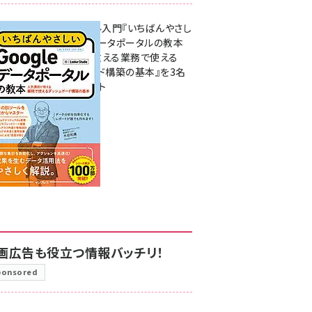
無料BIツール入門『いちばんやさし
いGoogleデータポータルの教本
人気講師が教える業務で使える
ダッシュボード構築の基本』を3名
様にプレゼント
7月31日 10:00
画広告も役立つ情報バッチリ！
ponsored