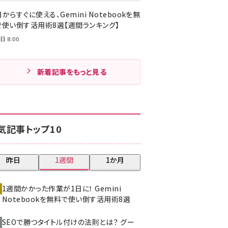
からすぐに使える、Gemini Notebookを無
で使い倒す活用術8選【週間ランキング】
日 8:00
新着記事をもっと見る
気記事トップ10
昨日
1週間
1か月
1週間かかった作業が1日に！ Gemini
Notebookを無料で使い倒す活用術8選
SEOで勝つタイトル付けの法則とは？ グー