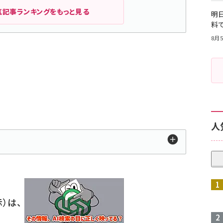
気記事ランキングをもっと見る
明日
料
8月5
人
）は、
」