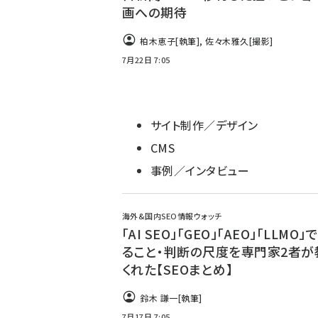
画への期待
柏木恵子
[執筆]
,
佐々木雅久
[撮影]
7月22日 7:05
サイト制作／デザイン
CMS
事例／インタビュー
海外&国内SEO情報ウォッチ
「AI SEO」「GEO」「AEO」「LLMO
ること・判断の尺度を専門家2者が
くれた【SEOまとめ】
鈴木 謙一
[執筆]
7月17日 7:05