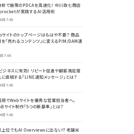
I分析で施策のPDCAを高速化！ 中川政七商店
procketが実践するAI活用術
0日 7:05
ebサイトのトップページはもはや不要？ 商品
を「売れるコンテンツ」に変えるPIM/DAM連
日 7:05
Cビジネスに有効！ リピート促進や顧客満足度
上に直結する「LINE通知メッセージ」とは？
0日 7:05
I活用でWebサイトを優秀な営業担当者へ。
oBサイト制作「5つの新基準」とは？
4日 7:05
上位でもAI Overviewsに出ない!? 老舗米