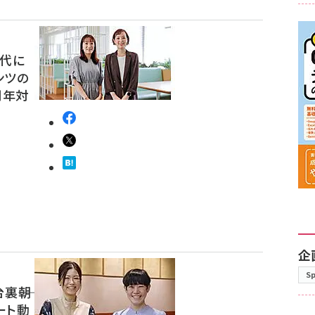
時代に
ンツの
0周年対
企
S
裏――朝
ート動