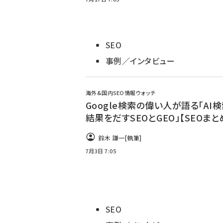
SEO
事例／インタビュー
海外&国内SEO情報ウォッチ
Google検索の偉い人が語る「AI
結果をだすSEOとGEO」【SEOまと
鈴木 謙一
[執筆]
7月3日 7:05
SEO