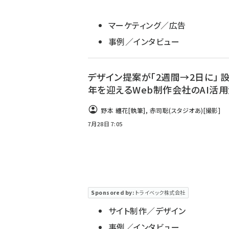
マーケティング／広告
事例／インタビュー
デザイン提案が「2週間→2日に」 設
年を迎えるWeb制作会社のAI活
野本 纏花
[執筆]
,
赤司聡(スタジオあ)
[撮影]
7月28日 7:05
Sponsored by:
トライベック株式会社
サイト制作／デザイン
事例／インタビュー