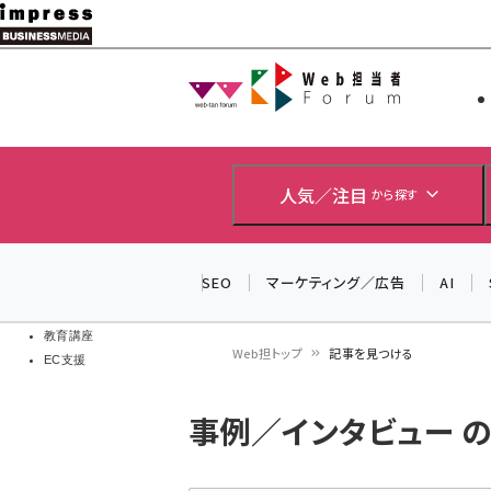
メ
イ
Web担当者
Web担当者
ン
EC担当者
コ
製品導入
ン
企業IT
ソフト開発
テ
人気／注目
から探す
IoT・AI
ン
DCクラウド
研究・調査
ツ
SEO
マーケティング／広告
AI
エネルギー
に
ドローン
移
教育講座
Web担トップ
記事を見つける
EC支援
動
パ
事例／インタビュー の
ン
く