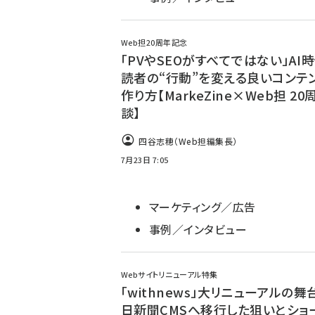
Web担20周年記念
「PVやSEOがすべてではない」AI
読者の“行動”を変える良いコンテ
作り方【MarkeZine×Web担 2
談】
四谷志穂（Web担編集長）
7月23日 7:05
マーケティング／広告
事例／インタビュー
Webサイトリニューアル特集
「withnews」大リニューアルの舞台
日新聞CMSへ移行した狙いとショ