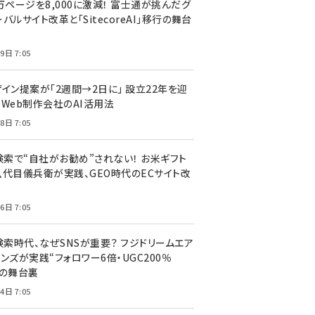
万ページを8,000に激減！ 富士通が挑んだグ
バルサイト改革と「SitecoreAI」移行の舞台
9日 7:05
ザイン提案が「2週間→2日に」 設立22年を迎
るWeb制作会社のAI活用法
8日 7:05
I検索で“自社がお勧め”されない！ お米ギフト
八代目儀兵衛が実践、GEO時代のECサイト改
6日 7:05
検索時代、なぜSNSが重要？ フジドリームエア
ンズが実践“フォロワー6倍・UGC200％
”の舞台裏
4日 7:05