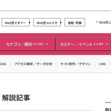
Forum
Web担
Web担ビギナー
Web担メルマガ
連載・特集
＼ 読者アンケートにご協力ください ／
7月24日で創刊20周年。ご回答者には抽選でプレゼントを
カテゴリ／種別
セミナー／イベント
から探す
から探す
差し上げます！
▼アンケートページはこちらから▼
SNS
アクセス解析／データ分析
サイト制作／デザイン
CMS
 解説記事
新