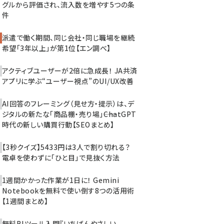
グルから評価され、流入数を増やす5つの条
件
派遣で働く期間、同じ会社・同じ職場を継続
希望「3年以上」が第1位【エン調べ】
アクティブユーザーが2倍に急成長！ JA共済
アプリに学ぶ“ユーザー視点”のUI/UX改善
AI回答のフレーミング（見せ方・提示）は、デ
ジタルの新たな「商品棚・売り場」――ChatGPT
時代の新しい購買行動【SEOまとめ】
【3秒クイズ】5433円は3人で割り切れる？
電卓を使わずに「ひと目」で見抜く方法
1週間かかった作業が1日に！ Gemini
Notebookを無料で使い倒す8つの活用術
【1週間まとめ】
無料BIツール入門『いちばんやさしい