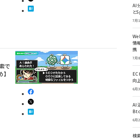
A
とS
7月1
W
情報
携
7月8
検索で
め】
E
向
6月3
A
Bt
6月2
検索