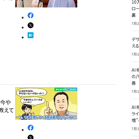
10
ロー
裏
7月2
デ
え
7月2
A
の
善
7月1
」で今や
AI
教えて
ライ
増
7月1