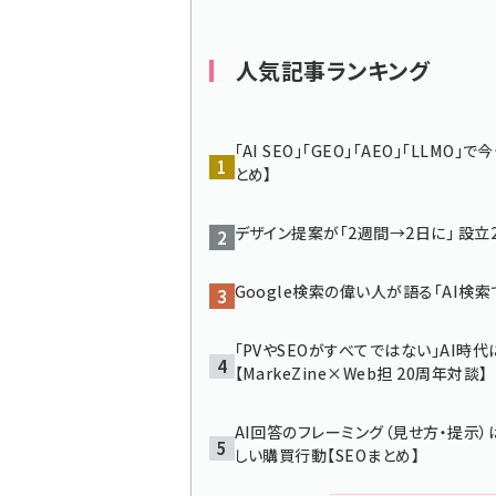
ず
人気記事ランキング
「AI SEO」「GEO」「AEO」「LL
とめ】
デザイン提案が「2週間→2日に」 設立
Google検索の偉い人が語る「AI検索
「PVやSEOがすべてではない」AI時
【MarkeZine×Web担 20周年対談】
AI回答のフレーミング（見せ方・提示）は
しい購買行動【SEOまとめ】