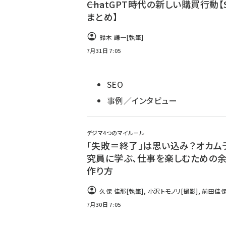
――ChatGPT時代の新しい購買行動【
まとめ】
鈴木 謙一
[執筆]
7月31日 7:05
SEO
事例／インタビュー
デジマ4つのマイルール
「失敗＝終了」は思い込み？オカム
究員に学ぶ、仕事を楽しむための
作り方
久保 佳那
[執筆]
,
小沢トモノリ
[撮影]
,
前田佳
イン]
,
井上薫
[編集]
7月30日 7:05