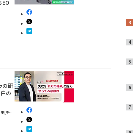
SEO
ラの研
余白の
保里
[デザ