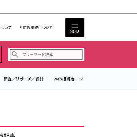
について
広告出稿について
MENU
調査／リサーチ／統計
Web担当者／仕事
法律／標準規格
seo (3519)
ai (2801)
youtube (2425)
note (2310)
セミナー (2301)
着記事