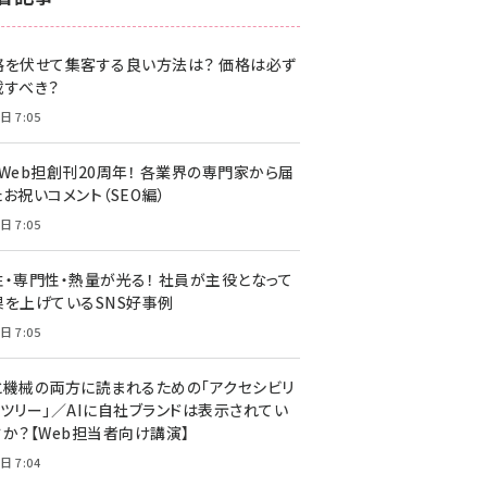
z世代 (1620)
格を伏せて集客する良い方法は？ 価格は必ず
meo (1274)
載すべき？
llmo (1160)
日 7:05
・Web担創刊20周年！ 各業界の専門家から届
お祝いコメント（SEO編）
日 7:05
性・専門性・熱量が光る！ 社員が主役となって
果を上げているSNS好事例
日 7:05
と機械の両方に読まれるための「アクセシビリ
ィツリー」／AIに自社ブランドは表示されてい
すか？【Web担当者向け講演】
日 7:04