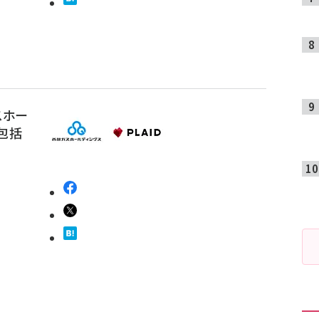
スホー
包括