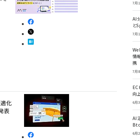
7月1
A
とS
7月1
W
情報
携
7月8
E
向
最適化
6月3
を発表
A
Bt
6月2