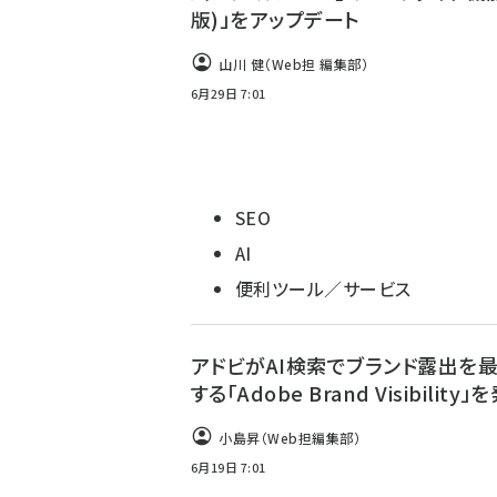
版)」をアップデート
山川 健（Web担 編集部）
6月29日 7:01
SEO
AI
便利ツール／サービス
アドビがAI検索でブランド露出を
する「Adobe Brand Visibility」
小島昇（Web担編集部）
6月19日 7:01