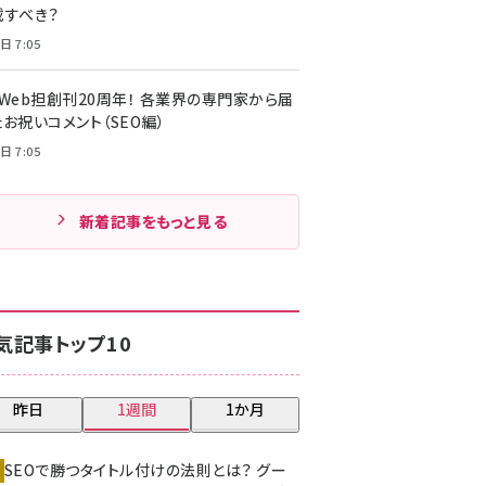
載すべき？
日 7:05
・Web担創刊20周年！ 各業界の専門家から届
お祝いコメント（SEO編）
日 7:05
新着記事をもっと見る
気記事トップ10
昨日
1週間
1か月
SEOで勝つタイトル付けの法則とは？ グー