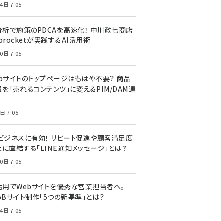
4日 7:05
I分析で施策のPDCAを高速化！ 中川政七商店
procketが実践するAI活用術
0日 7:05
ebサイトのトップページはもはや不要？ 商品
を「売れるコンテンツ」に変えるPIM/DAM連
日 7:05
Cビジネスに有効！ リピート促進や顧客満足度
上に直結する「LINE通知メッセージ」とは？
0日 7:05
I活用でWebサイトを優秀な営業担当者へ。
oBサイト制作「5つの新基準」とは？
4日 7:05