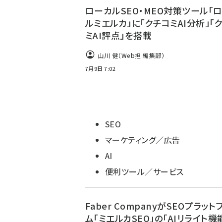
ローカルSEO・MEO対策ツール「
ルミエルカ」に「クチコミAI分析」「
ミAI評点」を搭載
山川 健（Web担 編集部）
7月9日 7:02
SEO
マーケティング／広告
AI
便利ツール／サービス
Faber CompanyがSEOプラット
ム「ミエルカSEO」の「AIリライト機能