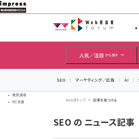
メ
イ
Web担当者
Web担当者
ン
EC担当者
コ
製品導入
ン
企業IT
ソフト開発
テ
人気／注目
から探す
IoT・AI
ン
DCクラウド
研究・調査
ツ
SEO
マーケティング／広告
AI
エネルギー
に
ドローン
移
教育講座
Web担トップ
記事を見つける
EC支援
動
パ
SEO の ニュース記事
ン
く