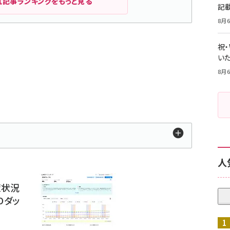
気記事ランキングをもっと見る
記
8月6
祝
いた
8月6
人
対策状況
Oダッ