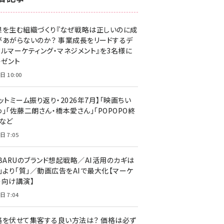
z世代 (1623)
果を生む組織づくり『なぜ戦略は正しいのに成
meo (1277)
があがらないのか？ 事業成長をリードするデ
llmo (1167)
タルマーケティング・マネジメント』を3名様に
レゼント
日 10:00
ットミーム振り返り・2026年7月】「映画ちい
」「佐藤二朗さん・橋本愛さん」「POPOPO終
」など
日 7:05
UBARUのブランド想起戦略／AI活用のカギは
量」より「質」／動画広告をAIで最大化【マーケ
ー向け講演】
日 7:04
格を伏せて集客する良い方法は？ 価格は必ず