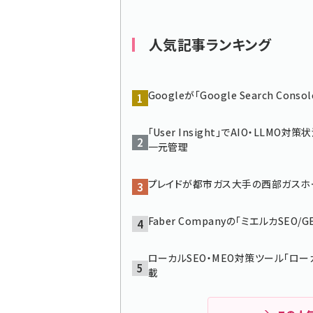
ず
人気記事ランキング
Googleが「Google Search C
「User Insight」でAIO・LL
一元管理
プレイドが都市ガス大手の西部ガスホ
Faber Companyの「ミエルカSEO/G
ローカルSEO・MEO対策ツール「ロー
載