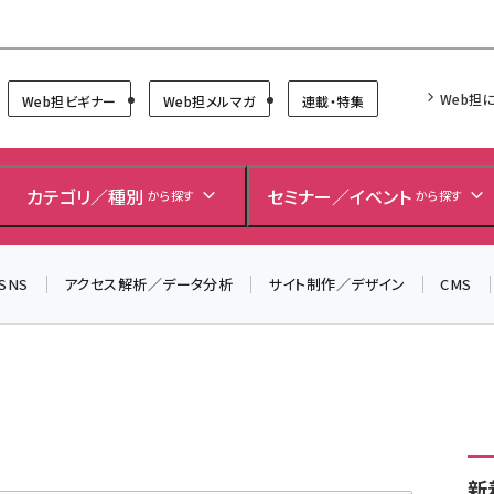
Forum
Web担
Web担ビギナー
Web担メルマガ
連載・特集
＼ 8月27日開催、申し込み受付中！ ／
生成AIをマーケティング等に活用するための考え方を学べ
カテゴリ／種別
セミナー／イベント
から探す
から探す
るセミナーイベント「生成AI × マーケティング フォーラム
2026」開催！
SNS
アクセス解析／データ分析
サイト制作／デザイン
CMS
▼申し込みはこちらから▼
新