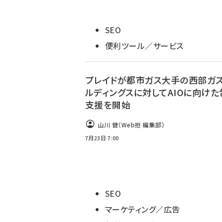
SEO
便利ツール／サービス
プレイドが都市ガス大手の西部ガ
ルディングスに対してAIOに向けた
支援を開始
山川 健（Web担 編集部）
7月23日 7:00
SEO
マーケティング／広告