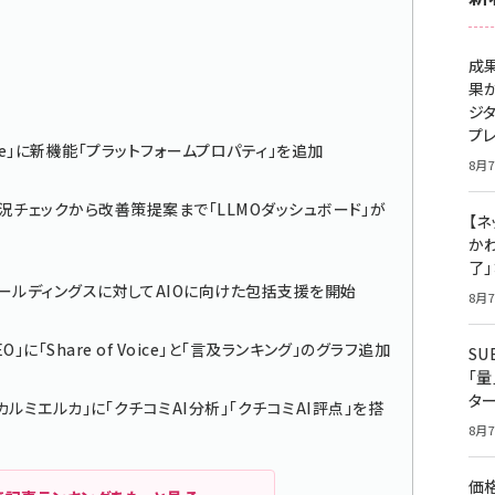
成
果
ジ
プ
onsole」に新機能「プラットフォームプロパティ」を追加
8月7
MO対策状況チェックから改善策提案まで「LLMOダッシュボード」が
【ネ
かわ
了
ールディングスに対してAIOに向けた包括支援を開始
8月7
EO」に「Share of Voice」と「言及ランキング」のグラフ追加
S
「
タ
カルミエルカ」に「クチコミAI分析」「クチコミAI評点」を搭
8月7
価