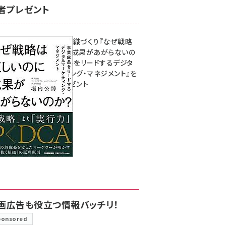
者プレゼント
成果を生む組織づくり『なぜ戦略
は正しいのに成果があがらないの
か？ 事業成長をリードするデジタ
ルマーケティング・マネジメント』を
3名様にプレゼント
8月7日 10:00
画広告も役立つ情報バッチリ！
ponsored