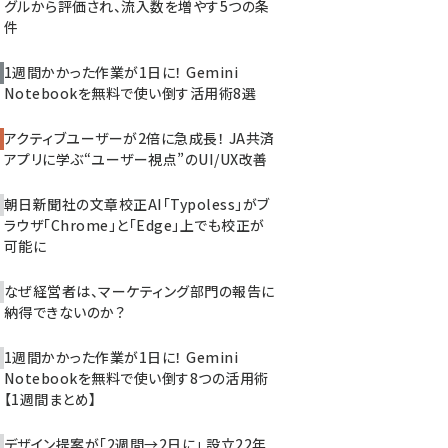
グルから評価され、流入数を増やす5つの条
件
1週間かかった作業が1日に！ Gemini
Notebookを無料で使い倒す活用術8選
アクティブユーザーが2倍に急成長！ JA共済
アプリに学ぶ“ユーザー視点”のUI/UX改善
朝日新聞社の文章校正AI「Typoless」がブ
ラウザ「Chrome」と「Edge」上でも校正が
可能に
なぜ経営者は、マーケティング部門の報告に
納得できないのか？
1週間かかった作業が1日に！ Gemini
Notebookを無料で使い倒す8つの活用術
【1週間まとめ】
デザイン提案が「2週間→2日に」 設立22年