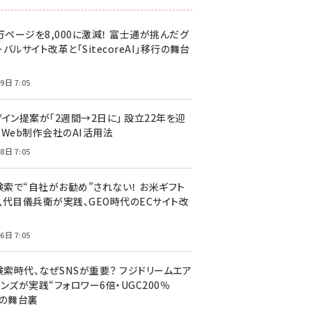
万ページを8,000に激減！ 富士通が挑んだグ
バルサイト改革と「SitecoreAI」移行の舞台
9日 7:05
ザイン提案が「2週間→2日に」 設立22年を迎
るWeb制作会社のAI活用法
8日 7:05
I検索で“自社がお勧め”されない！ お米ギフト
八代目儀兵衛が実践、GEO時代のECサイト改
6日 7:05
検索時代、なぜSNSが重要？ フジドリームエア
ンズが実践“フォロワー6倍・UGC200％
”の舞台裏