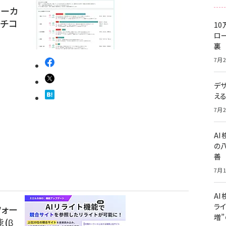
ローカ
クチコ
10
ロー
裏
7月2
デ
え
7月2
A
の
善
7月1
AI
ライ
フォー
増
(β