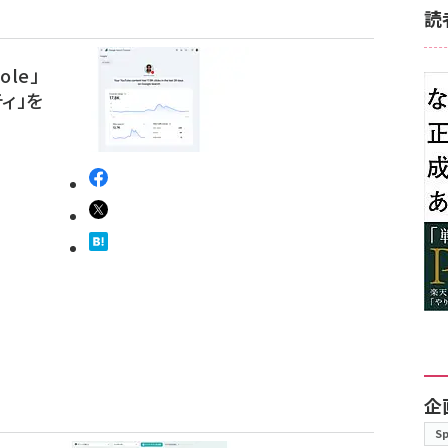
読
ole」
ィ」を
企
S