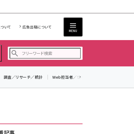
について
広告出稿について
MENU
調査／リサーチ／統計
Web担当者／仕事
法律／標準規格
seo (3532)
ai (2814)
youtube (2441)
note (2317)
セミナー (2310)
着記事