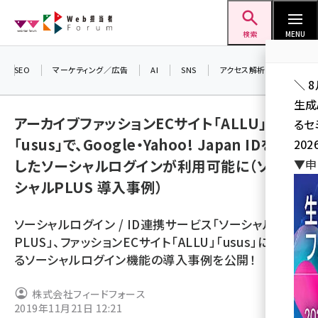
メ
Web担当者Forum
イ
検索
MENU
ン
コ
SEO
マーケティング／広告
AI
SNS
アクセス解析／データ分析
＼ 
ン
生成
テ
アーカイブファッションECサイト「ALLU」
るセ
ン
「usus」で、Google・Yahoo! Japan IDを利用
202
ツ
seo (3526)
したソーシャルログインが利用可能に（ソー
▼申
に
シャルPLUS 導入事例）
ai (2807)
移
動
youtube (2434)
ソーシャルログイン / ID連携サービス「ソーシャル
note (2312)
PLUS」、ファッションECサイト「ALLU」「usus」におけ
るソーシャルログイン機能の導入事例を公開！
セミナー (2307)
z世代 (1622)
株式会社フィードフォース
2019年11月21日 12:21
meo (1275)