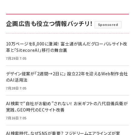
企画広告も役立つ情報バッチリ！
Sponsored
10万ページを8,000に激減！ 富士通が挑んだグローバルサイト改
革と「SitecoreAI」移行の舞台裏
7月29日 7:05
デザイン提案が「2週間→2日に」 設立22年を迎えるWeb制作会社
のAI活用法
7月28日 7:05
AI検索で“自社がお勧め”されない！ お米ギフトの八代目儀兵衛が
実践、GEO時代のECサイト改善
7月16日 7:05
AI検索時代、なぜSNSが重要？ フジドリームエアラインズが実