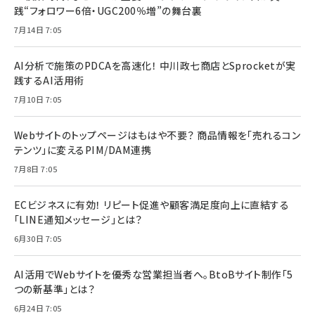
践“フォロワー6倍・UGC200％増”の舞台裏
7月14日 7:05
AI分析で施策のPDCAを高速化！ 中川政七商店とSprocketが実
践するAI活用術
7月10日 7:05
Webサイトのトップページはもはや不要？ 商品情報を「売れるコン
テンツ」に変えるPIM/DAM連携
7月8日 7:05
ECビジネスに有効！ リピート促進や顧客満足度向上に直結する
「LINE通知メッセージ」とは？
6月30日 7:05
AI活用でWebサイトを優秀な営業担当者へ。BtoBサイト制作「5
つの新基準」とは？
6月24日 7:05