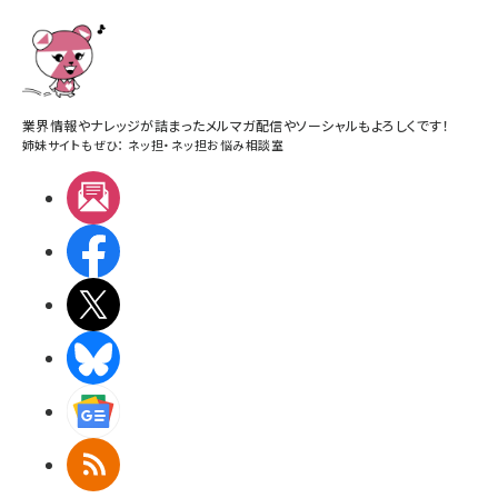
業界情報やナレッジが詰まったメルマガ配信やソーシャルもよろしくです！
姉妹サイトもぜひ：
ネッ担
・
ネッ担お悩み相談室
メルマガ
Facebook
X(エックス)
BlueSky
Googleニュース
RSS