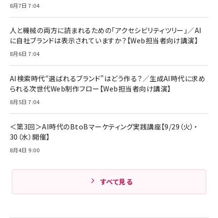
￥1,870
8月7日 7:04
Anker Soundcore P31i (Bluetooth 6.1) 【完
￥4,192
全ワイヤレスイヤホン/アクティブノイズキャンセリ
ング/マルチポイント接続 / 最大50時間再生 / PSE
人と機械の両方に読まれるための「アクセシビリティツリー」／AI
組織の成果を最大化する ルールのデザイン
技術基準適合】ブラック
￥5,990
サッポロ 生ビール 黒ラベル 350ml 缶 24本 ビー
に自社ブランドは表示されていますか？【Web担当者向け講演】
￥1,980
ル ケース買い【6/30応募〆切! 黒ラベルビヤセラー
8月6日 7:04
キャンペーン】
Anker PowerLine III Flow USB-C & USB-C
ケーブル Anker絡まないケーブル 240W 結束バン
￥4,857
ド付き USB PD対応 シリコン素材採用 iPhone
AI検索時代“選ばれるブランド”はどう作る？／生成AI時代に求め
Amazonランキングをもっと見る
17 / 16 / 15 / Galaxy iPad Pro MacBook
￥1,890
られる次世代Web制作フロー【Web担当者向け講演】
Pro/Air 各種対応 (1.8m ミッドナイトブラック)
Amazonランキングをもっと見る
8月5日 7:04
Amazonランキングをもっと見る
＜第3回＞AI時代のBtoBマーケティング実践講座【9/29（火）・
30（水）開催】
8月4日 9:00
すべて見る