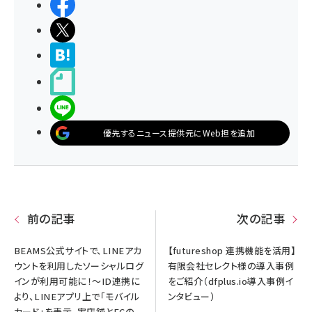
シェアする
ポストする
>ブクマする
noteで書く
LINEで送る
優先するニュース提供元にWeb担を追加
前の記事
次の記事
BEAMS公式サイトで、LINEアカ
【futureshop 連携機能を活用】
ウントを利用したソーシャルログ
有限会社セレクト様の導入事例
インが利用可能に！～ID連携に
をご紹介（dfplus.io導入事例イ
より、LINEアプリ上で「モバイル
ンタビュー）
カード」を表示、実店舗とECの