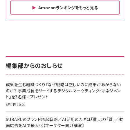
Amazonランキングをもっと見る
Amazon ビジネス・経済関連書籍 の売れ筋ランキン
Amazon 家電＆カメラ の売れ筋ランキング
Amazon パソコン・周辺機器 の売れ筋ランキング
グ
更新日時：2026/06/26 19:00
更新日時：2026/06/26 19:00
更新日時：2026/06/26 19:00
anan(アンアン)2026/07/01号 No.2501[魅せる
KIOXIA(キオクシア) 旧東芝メモリ microSD
KIOXIA(キオクシア) 旧東芝メモリ microSD
カラダ2026／宮舘涼太]
128GB UHS-I Class10 (最大読出速度
128GB UHS-I Class10 (最大読出速度
100MB/s) Nintendo Switch動作確認済 国内
100MB/s) Nintendo Switch動作確認済 国内
￥880
サポート正規品 メーカー保証5年 KLMEA128G
サポート正規品 メーカー保証5年 KLMEA128G
￥2,680
￥2,680
編集部からのおしらせ
anan(アンアン)2026/06/24号 No.2500増刊
スペシャルエディション[王道エンタメの矜持／
NIMASO ガラスフィルム iPhone 17 用 保護フィ
Amazon eギフトカード - Amazonロゴ - クラ
BTS]
ルム 強化ガラス 耐衝撃 高透過率 指紋防止 貼りや
シック
すい ガイド枠付き いPhone17 (6.3インチ) 対応
成果を生む組織づくり『なぜ戦略は正しいのに成果があがらない
￥1,100
￥5,000
2枚セット DSP25F1698
のか？ 事業成長をリードするデジタルマーケティング・マネジメン
￥1,599
ト』を3名様にプレゼント
anan(アンアン)2026/07/08号 No.2502[2026
Anker PowerLine III Flow USB-C & USB-C
年後半、あなたの恋と運命／山田涼介]
【New】Amazon Fire TV Stick HD | 手軽にスト
ケーブル Anker絡まないケーブル 240W 結束バン
8月7日 10:00
リーミングをはじめよう | ストリーミングメディアプ
ド付き USB PD対応 シリコン素材採用 iPhone
￥880
レイヤー
17 / 16 / 15 / Galaxy iPad Pro MacBook
￥1,890
Pro/Air 各種対応 (1.8m ミッドナイトブラック)
SUBARUのブランド想起戦略／AI活用のカギは「量」より「質」／動
￥6,980
画広告をAIで最大化【マーケター向け講演】
ママ投資家が育休中に１億貯めた株式投資
アサヒ飲料 モンスター エナジー 355ml×24本