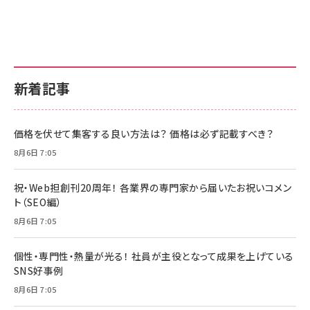
新着記事
価格を伏せて集客する良い方法は？ 価格は必ず記載すべき？
8月6日 7:05
祝・Web担創刊20周年！ 各業界の専門家から届いたお祝いコメン
ト（SEO編）
8月6日 7:05
個性・専門性・熱量が光る！ 社員が主役となって成果を上げている
SNS好事例
8月6日 7:05