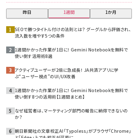
昨日
1週間
1か月
SEOで勝つタイトル付けの法則とは？ グーグルから評価され、
流入数を増やす5つの条件
1週間かかった作業が1日に！ Gemini Notebookを無料で
使い倒す活用術8選
アクティブユーザーが2倍に急成長！ JA共済アプリに学
ぶ“ユーザー視点”のUI/UX改善
1週間かかった作業が1日に！ Gemini Notebookを無料で
使い倒す8つの活用術【1週間まとめ】
なぜ経営者は、マーケティング部門の報告に納得できないの
か？
朝日新聞社の文章校正AI「Typoless」がブラウザ「Chrome」
と「Edge」上でも校正が可能に