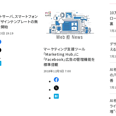
10
トサーバ、スマートフォン
ロー
ザインテンプレートの無
裏
を開始
7月2
3日 19:19
デ
マーケティング支援ツール
え
「Marketing Hub」に
1
7月2
「Facebook」広告の管理機能を
標準搭載
A
2018年12月5日 7:00
の
善
7月1
AI
ライ
増