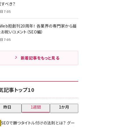
載すべき？
日 7:05
・Web担創刊20周年！ 各業界の専門家から届
お祝いコメント（SEO編）
日 7:05
新着記事をもっと見る
気記事トップ10
昨日
1週間
1か月
SEOで勝つタイトル付けの法則とは？ グー