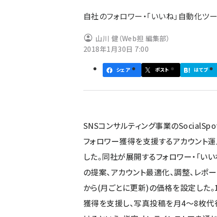
ず
自社のフォロワー・「いいね」自動化ツール
山川 健（Web担 編集部）
2018年1月30日 7:00
シェア
ポスト
はてブ
SNSコンサルティング事業のSocialSpo
フォロワー獲得を支援するアカウント運
した。同社が展開するフォロワー・「いいね
の提案、アカウント最適化、調整、レポー
から(月ごとに更新)の価格を設定した。
獲得を支援し、写真投稿を月4～8枚代