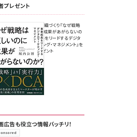
者プレゼント
成果を生む組織づくり『なぜ戦略
は正しいのに成果があがらないの
か？ 事業成長をリードするデジタ
ルマーケティング・マネジメント』を
3名様にプレゼント
8月7日 10:00
画広告も役立つ情報バッチリ！
ponsored