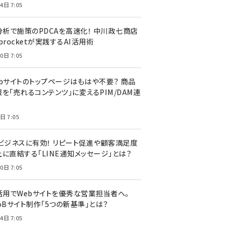
4日 7:05
I分析で施策のPDCAを高速化！ 中川政七商店
procketが実践するAI活用術
0日 7:05
ebサイトのトップページはもはや不要？ 商品
を「売れるコンテンツ」に変えるPIM/DAM連
日 7:05
Cビジネスに有効！ リピート促進や顧客満足度
上に直結する「LINE通知メッセージ」とは？
0日 7:05
I活用でWebサイトを優秀な営業担当者へ。
oBサイト制作「5つの新基準」とは？
4日 7:05