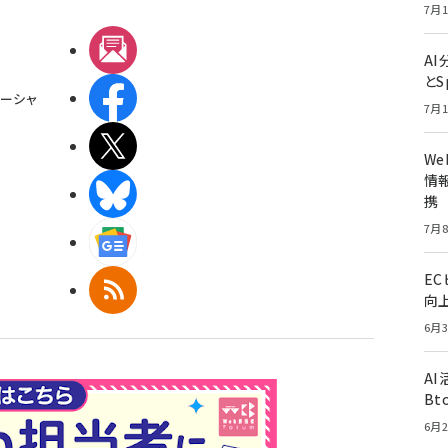
7月1
メルマガ
A
とS
Facebook
ーシャ
7月1
X(エックス)
W
情報
BlueSky
携
7月8
Googleニュース
E
RSS
向
6月3
A
Bt
6月2