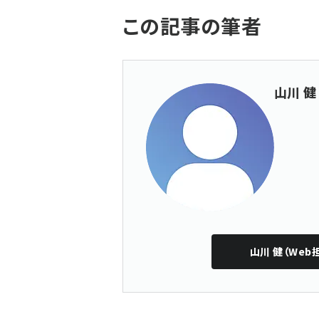
この記事の筆者
山川 健
山川 健（Web