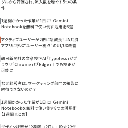
グルから評価され、流入数を増やす5つの条
件
1週間かかった作業が1日に！ Gemini
Notebookを無料で使い倒す活用術8選
アクティブユーザーが2倍に急成長！ JA共済
アプリに学ぶ“ユーザー視点”のUI/UX改善
朝日新聞社の文章校正AI「Typoless」がブ
ラウザ「Chrome」と「Edge」上でも校正が
可能に
なぜ経営者は、マーケティング部門の報告に
納得できないのか？
1週間かかった作業が1日に！ Gemini
Notebookを無料で使い倒す8つの活用術
【1週間まとめ】
デザイン提案が「2週間→2日に」 設立22年