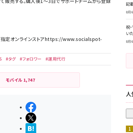
じて販売する。購入後1～3日でサポートチームから登録
記
8月6
祝
いた
/
指定オンラインストア
https://www.socialspot-
8月6
S
#タグ
#フォロワー
#運用代行
モバイル
1,747
人
シェアする
ポストする
>ブクマする