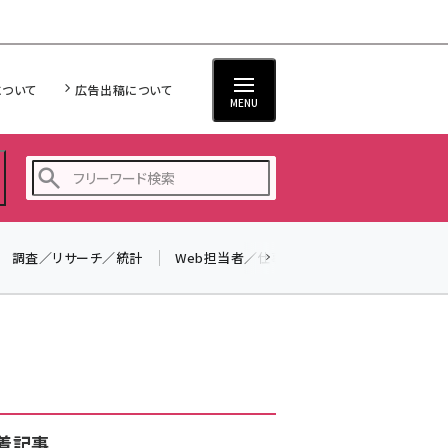
について
広告出稿について
MENU
調査／リサーチ／統計
Web担当者／仕事
法律／標準規格
seo (3528)
ai (2811)
youtube (2439)
note (2315)
セミナー (2308)
着記事