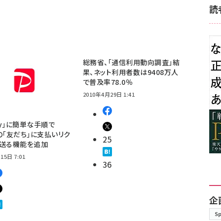
読
総務省、「通信利用動向調査」結
果、ネット利用者数は9408万人
で普及率78.0％
2010年4月29日 1:41
Pay」に簡単な手順で
E」の「友だち」に支払いリク
25
を送る機能を追加
15日 7:01
36
企
S