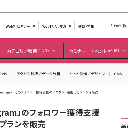
Forum
Web担
Web担ビギナー
Web担メルマガ
連載・特集
＼ 8月27日開催、申し込み受付中！ ／
カテゴリ／種別
セミナー／イベント
から探す
から探す
生成AIをマーケティング等に活用するための考え方を学べ
るセミナーイベント「生成AI × マーケティング フォーラム
2026」開催！
SNS
アクセス解析／データ分析
サイト制作／デザイン
CMS
▼申し込みはこちらから▼
tが「Instagram」のフォロワー獲得支援のアカウント運用代行プランを販売
stagram」のフォロワー獲得支援
プランを販売
新