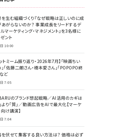
z世代 (1623)
果を生む組織づくり『なぜ戦略は正しいのに成
meo (1277)
があがらないのか？ 事業成長をリードするデ
llmo (1166)
タルマーケティング・マネジメント』を3名様に
レゼント
日 10:00
ットミーム振り返り・2026年7月】「映画ちい
」「佐藤二朗さん・橋本愛さん」「POPOPO終
」など
日 7:05
UBARUのブランド想起戦略／AI活用のカギは
量」より「質」／動画広告をAIで最大化【マーケ
ー向け講演】
日 7:04
格を伏せて集客する良い方法は？ 価格は必ず