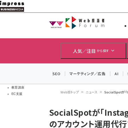
メ
イ
Web担当者
Web担当者
ン
EC担当者
コ
製品導入
ン
企業IT
ソフト開発
テ
人気／注目
から探す
IoT・AI
ン
DCクラウド
研究・調査
ツ
SEO
マーケティング／広告
AI
エネルギー
に
ドローン
移
教育講座
Web担トップ
ニュース
SocialSpo
EC支援
動
パ
SocialSpotが「In
ン
のアカウント運用代行
く