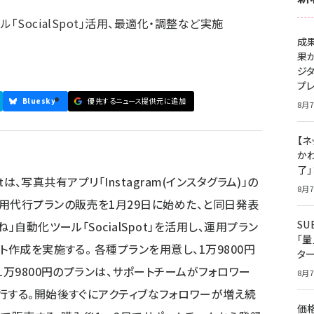
「SocialSpot」活用、最適化・調整など実施
成
果
ジ
プ
Bluesky
優先するニュース提供元に追加
8月7
【ネ
かわ
了
tは、写真共有アプリ「Instagram(インスタグラム)」の
8月7
用代行プランの販売を1月29日に始めた、と同日発表
S
」自動化ツール「SocialSpot」を活用し、運用プラン
「
ト作成を実施する。 各種プランを用意し、1万9800円
タ
1万9800円のプランは、サポートチームがフォロワー
8月7
行する。開始後すぐにアクティブなフォロワーが増え続
価