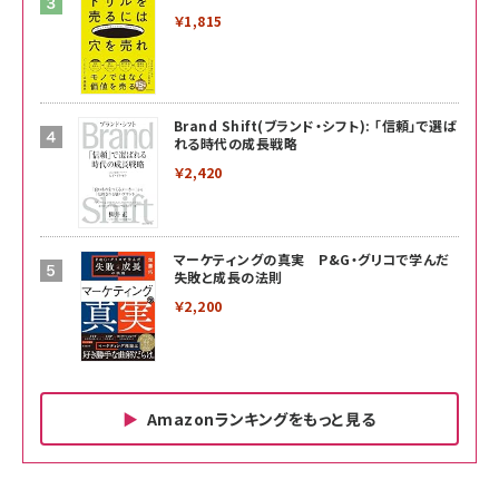
￥1,815
Brand Shift(ブランド・シフト): 「信頼」で選ば
れる時代の成長戦略
￥2,420
マーケティングの真実 P&G・グリコで学んだ
失敗と成長の法則
￥2,200
Amazonランキングをもっと見る
Amazon ビジネス・経済関連書籍 の売れ筋ランキン
Amazon 家電＆カメラ の売れ筋ランキング
Amazon パソコン・周辺機器 の売れ筋ランキング