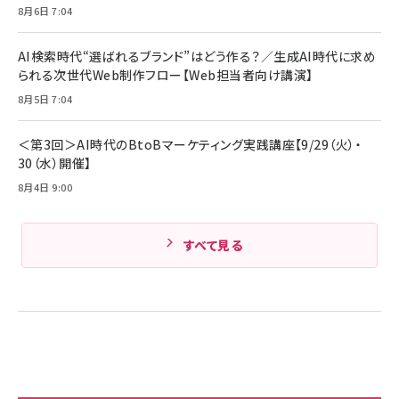
ビール ケース買い【6/30応募〆切! 黒ラベルビ
￥1,980
8月6日 7:04
Anker PowerLine III Flow USB-C & USB-
ヤセラーキャンペーン】
C ケーブル Anker絡まないケーブル 240W 結
￥4,857
束バンド付き USB PD対応 シリコン素材採用
AI検索時代“選ばれるブランド”はどう作る？／生成AI時代に求め
iPhone 17 / 16 / 15 / Galaxy iPad Pro
￥1,890
られる次世代Web制作フロー【Web担当者向け講演】
Amazonランキングをもっと見る
MacBook Pro/Air 各種対応 (1.8m ミッドナ
イトブラック)
8月5日 7:04
Amazonランキングをもっと見る
Amazonランキングをもっと見る
＜第3回＞AI時代のBtoBマーケティング実践講座【9/29（火）・
30（水）開催】
8月4日 9:00
すべて見る