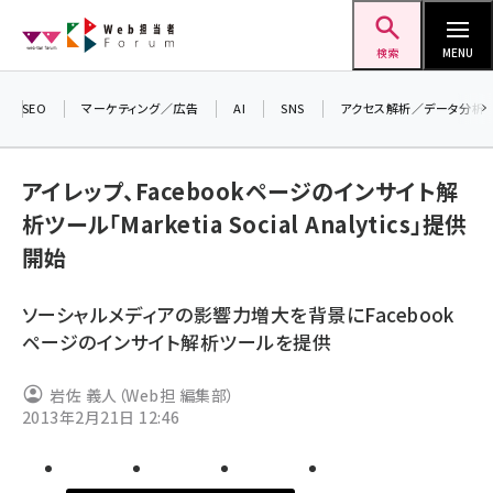
メ
Web担当者Forum
イ
検索
MENU
ン
コ
SEO
マーケティング／広告
AI
SNS
アクセス解析／データ分析
ン
＼ 
生
テ
アイレップ、Facebookページのインサイト解
るセ
ン
析ツール「Marketia Social Analytics」提供
20
ツ
seo (3532)
開始
▼
に
ai (2814)
移
ソーシャルメディアの影響力増大を背景にFacebook
動
youtube (2441)
ページのインサイト解析ツールを提供
note (2317)
岩佐 義人（Web担 編集部）
セミナー (2310)
2013年2月21日 12:46
z世代 (1623)
meo (1277)