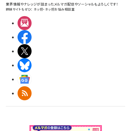
業界情報やナレッジが詰まったメルマガ配信やソーシャルもよろしくです！
姉妹サイトもぜひ：
ネッ担
・
ネッ担お悩み相談室
メルマガ
Facebook
X(エックス)
BlueSky
Googleニュース
RSS