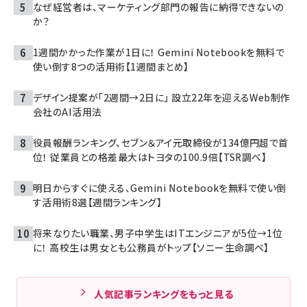
なぜ経営者は、マーケティング部門の報告に納得できないの
か？
1週間かかった作業が1日に！ Gemini Notebookを無料で
使い倒す8つの活用術【1週間まとめ】
デザイン提案が「2週間→2日に」 設立22年を迎えるWeb制作
会社のAI活用法
役員報酬ランキング、セブン＆アイ元取締役が134億円超で首
位！ 従業員との格差最大はトヨタの100.9倍【TSR調べ】
明日からすぐに使える、Gemini Notebookを無料で使い倒
す活用術8選【週間ランキング】
将来なりたい職業、男子中学生はITエンジニアが5位→1位
に！ 高校生は男女とも公務員がトップ【ソニー生命調べ】
人気記事ランキングをもっと見る