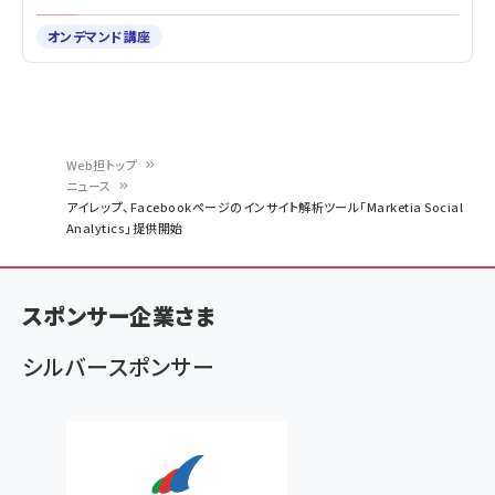
オンデマンド講座
Web担トップ
ニュース
パ
アイレップ、Facebookページのインサイト解析ツール「Marketia Social
Analytics」提供開始
ン
く
ず
スポンサー企業さま
シルバースポンサー