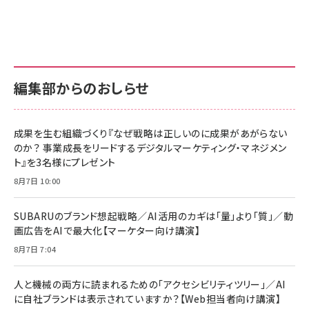
グ
更新日時：2026/06/26 19:00
更新日時：2026/06/26 19:00
更新日時：2026/06/26 19:00
anan(アンアン)2026/07/01号 No.2501[魅
KIOXIA(キオクシア) 旧東芝メモリ microSD
KIOXIA(キオクシア) 旧東芝メモリ microSD
せるカラダ2026／宮舘涼太]
128GB UHS-I Class10 (最大読出速度
128GB UHS-I Class10 (最大読出速度
100MB/s) Nintendo Switch動作確認済 国
100MB/s) Nintendo Switch動作確認済 国
￥880
内サポート正規品 メーカー保証5年
内サポート正規品 メーカー保証5年
￥2,680
￥2,680
KLMEA128G
KLMEA128G
編集部からのおしらせ
anan(アンアン)2026/06/24号 No.2500増
刊 スペシャルエディション[王道エンタメの矜
NIMASO ガラスフィルム iPhone 17 用 保護
Amazon eギフトカード - Amazonロゴ - ク
持／BTS]
フィルム 強化ガラス 耐衝撃 高透過率 指紋防
ラシック
止 貼りやすい ガイド枠付き いPhone17 (6.3
成果を生む組織づくり『なぜ戦略は正しいのに成果があがらない
￥1,100
￥5,000
インチ) 対応 2枚セット DSP25F1698
のか？ 事業成長をリードするデジタルマーケティング・マネジメン
￥1,599
ト』を3名様にプレゼント
anan(アンアン)2026/07/08号
Anker PowerLine III Flow USB-C & USB-
No.2502[2026年後半、あなたの恋と運命／山
【New】Amazon Fire TV Stick HD | 手軽に
C ケーブル Anker絡まないケーブル 240W 結
8月7日 10:00
田涼介]
ストリーミングをはじめよう | ストリーミングメ
束バンド付き USB PD対応 シリコン素材採用
ディアプレイヤー
iPhone 17 / 16 / 15 / Galaxy iPad Pro
￥880
￥1,890
MacBook Pro/Air 各種対応 (1.8m ミッドナ
SUBARUのブランド想起戦略／AI活用のカギは「量」より「質」／動
￥6,980
イトブラック)
画広告をAIで最大化【マーケター向け講演】
ママ投資家が育休中に１億貯めた株式投資
アサヒ飲料 モンスター エナジー 355ml×24
8月7日 7:04
Anker Soundcore P31i (Bluetooth 6.1)
本
￥1,870
【完全ワイヤレスイヤホン/アクティブノイズキャ
￥4,192
ンセリング/マルチポイント接続 / 最大50時間
人と機械の両方に読まれるための「アクセシビリティツリー」／AI
再生 / PSE技術基準適合】ブラック
￥5,990
組織の成果を最大化する ルールのデザイン
に自社ブランドは表示されていますか？【Web担当者向け講演】
サッポロ 生ビール 黒ラベル 350ml 缶 24本