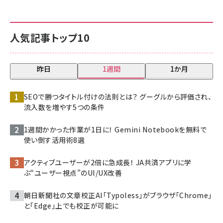
人気記事トップ10
昨日
1週間
1か月
SEOで勝つタイトル付けの法則とは？ グーグルから評価され、
流入数を増やす5つの条件
1週間かかった作業が1日に！ Gemini Notebookを無料で
使い倒す活用術8選
アクティブユーザーが2倍に急成長！ JA共済アプリに学
ぶ“ユーザー視点”のUI/UX改善
朝日新聞社の文章校正AI「Typoless」がブラウザ「Chrome」
と「Edge」上でも校正が可能に