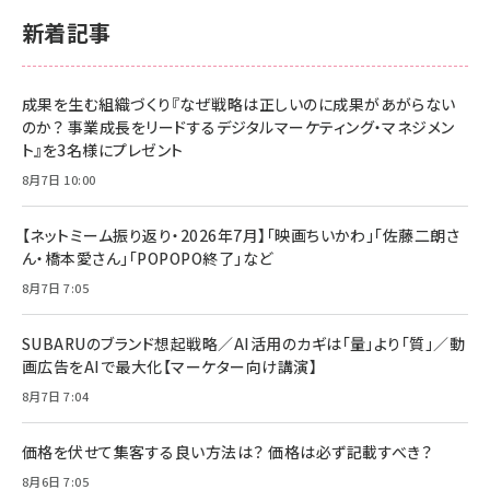
新着記事
成果を生む組織づくり『なぜ戦略は正しいのに成果があがらない
のか？ 事業成長をリードするデジタルマーケティング・マネジメン
ト』を3名様にプレゼント
8月7日 10:00
【ネットミーム振り返り・2026年7月】「映画ちいかわ」「佐藤二朗さ
ん・橋本愛さん」「POPOPO終了」など
8月7日 7:05
SUBARUのブランド想起戦略／AI活用のカギは「量」より「質」／動
画広告をAIで最大化【マーケター向け講演】
8月7日 7:04
価格を伏せて集客する良い方法は？ 価格は必ず記載すべき？
8月6日 7:05