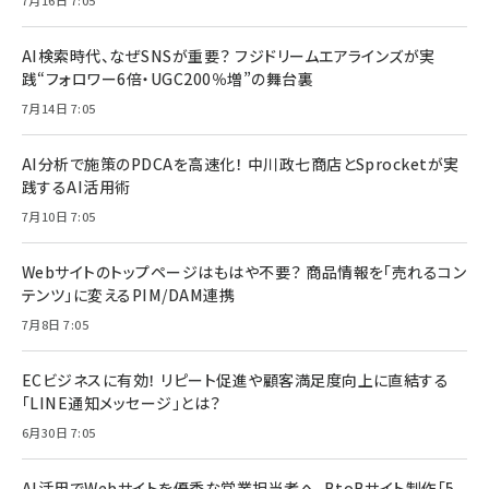
AI検索時代、なぜSNSが重要？ フジドリームエアラインズが実
践“フォロワー6倍・UGC200％増”の舞台裏
7月14日 7:05
AI分析で施策のPDCAを高速化！ 中川政七商店とSprocketが実
践するAI活用術
7月10日 7:05
Webサイトのトップページはもはや不要？ 商品情報を「売れるコン
テンツ」に変えるPIM/DAM連携
7月8日 7:05
ECビジネスに有効！ リピート促進や顧客満足度向上に直結する
「LINE通知メッセージ」とは？
6月30日 7:05
AI活用でWebサイトを優秀な営業担当者へ。BtoBサイト制作「5