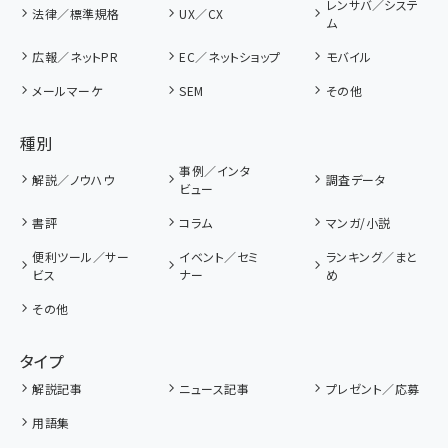
レンサバ／システ
法律／標準規格
UX／CX
ム
広報／ネットPR
EC／ネットショップ
モバイル
メールマーケ
SEM
その他
種別
事例／インタ
解説／ノウハウ
調査データ
ビュー
書評
コラム
マンガ/小説
便利ツール／サー
イベント／セミ
ランキング／まと
ビス
ナー
め
その他
タイプ
解説記事
ニュース記事
プレゼント／応募
用語集