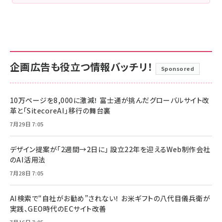
企画広告も役立つ情報バッチリ！
Sponsored
10万ページを8,000に激減！ 富士通が挑んだグローバルサイト改
革と「SitecoreAI」移行の舞台裏
7月29日 7:05
デザイン提案が「2週間→2日に」 設立22年を迎えるWeb制作会社
のAI活用法
7月28日 7:05
AI検索で“自社がお勧め”されない！ お米ギフトの八代目儀兵衛が
実践、GEO時代のECサイト改善
7月16日 7:05