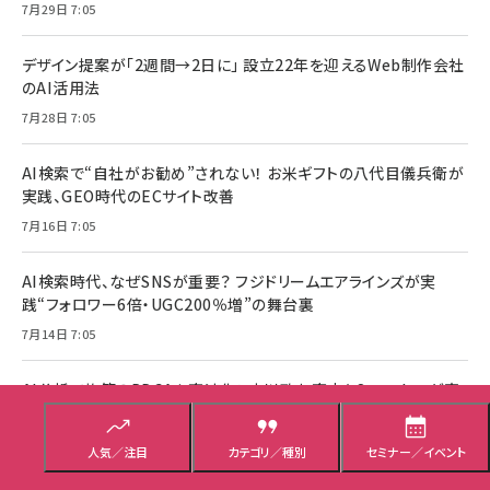
7月29日 7:05
デザイン提案が「2週間→2日に」 設立22年を迎えるWeb制作会社
のAI活用法
7月28日 7:05
AI検索で“自社がお勧め”されない！ お米ギフトの八代目儀兵衛が
実践、GEO時代のECサイト改善
7月16日 7:05
AI検索時代、なぜSNSが重要？ フジドリームエアラインズが実
践“フォロワー6倍・UGC200％増”の舞台裏
7月14日 7:05
AI分析で施策のPDCAを高速化！ 中川政七商店とSprocketが実
践するAI活用術
7月10日 7:05
人気／注目
カテゴリ／種別
セミナー／イベント