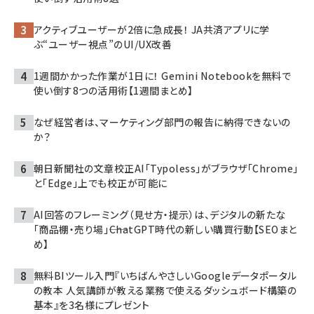
アクティブユーザーが2倍に急成長！ JA共済アプリに学
ぶ“ユーザー視点”のUI/UX改善
1週間かかった作業が1日に！ Gemini Notebookを無料で
使い倒す8つの活用術【1週間まとめ】
なぜ経営者は、マーケティング部門の報告に納得できないの
か？
朝日新聞社の文章校正AI「Typoless」がブラウザ「Chrome」
と「Edge」上でも校正が可能に
AI回答のフレーミング（見せ方・提示）は、デジタルの新たな
「商品棚・売り場」――ChatGPT時代の新しい購買行動【SEOまと
め】
無料BIツール入門『いちばんやさしいGoogleデータポータル
の教本 人気講師が教える業務で使えるダッシュボード構築の
基本』を3名様にプレゼント