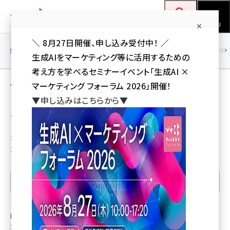
メ
Web担当者Forum
イ
検索
MENU
ン
＼ 8月27日開催、申し込み受付中！ ／
コ
SEO
マーケティング／広告
AI
SNS
アクセス解析／データ分析
生成AIをマーケティング等に活用するための
ン
考え方を学べるセミナーイベント「生成AI ×
テ
マーケティング／広告 の 記事（人気順）
マーケティング フォーラム 2026」開催！
ン
▼申し込みはこちらから▼
ツ
100記事
seo (3524)
に
ai (2804)
移
カテゴリ：マーケティング／広告
並び順：人気順
動
youtube (2431)
note (2312)
表示記事を絞り込む
セミナー (2306)
z世代 (1622)
HubSpotがABM実践機能の提供開始、日本
企業データで「FORCAS」と「LBC」と製品連携
meo (1275)