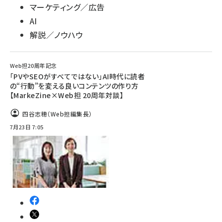
マーケティング／広告
AI
解説／ノウハウ
Web担20周年記念
「PVやSEOがすべてではない」AI時代に読者
の“行動”を変える良いコンテンツの作り方
【MarkeZine×Web担 20周年対談】
四谷志穂（Web担編集長）
7月23日 7:05