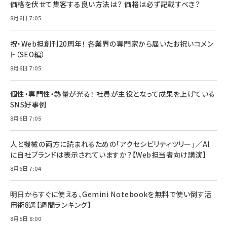
価格を伏せて集客する良い方法は？ 価格は必ず記載すべき？
8月6日 7:05
祝・Web担創刊20周年！ 各業界の専門家から届いたお祝いコメン
ト（SEO編）
8月6日 7:05
個性・専門性・熱量が光る！ 社員が主役となって成果を上げている
SNS好事例
8月6日 7:05
人と機械の両方に読まれるための「アクセシビリティツリー」／AI
に自社ブランドは表示されていますか？【Web担当者向け講演】
8月6日 7:04
明日からすぐに使える、Gemini Notebookを無料で使い倒す活
用術8選【週間ランキング】
8月5日 8:00