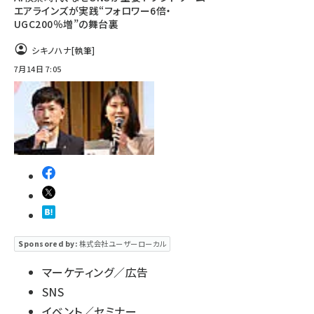
エアラインズが実践“フォロワー6倍・
UGC200％増”の舞台裏
シキノハナ
[執筆]
7月14日 7:05
Sponsored by:
株式会社ユーザーローカル
マーケティング／広告
SNS
イベント／セミナー