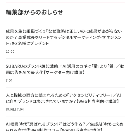
編集部からのおしらせ
成果を生む組織づくり『なぜ戦略は正しいのに成果があがらない
のか？ 事業成長をリードするデジタルマーケティング・マネジメン
ト』を3名様にプレゼント
10:00
SUBARUのブランド想起戦略／AI活用のカギは「量」より「質」／動
画広告をAIで最大化【マーケター向け講演】
7:04
人と機械の両方に読まれるための「アクセシビリティツリー」／AI
に自社ブランドは表示されていますか？【Web担当者向け講演】
8月6日 7:04
AI検索時代“選ばれるブランド”はどう作る？／生成AI時代に求め
られる次世代Web制作フロー【Web担当者向け講演】