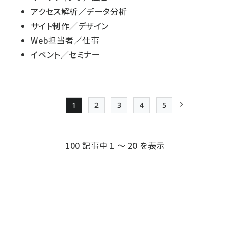
アクセス解析／データ分析
サイト制作／デザイン
Web担当者／仕事
イベント／セミナー
1
2
3
4
5
Page
Page
Page
Page
Page
次ページ
ペー
ジ
100 記事中 1 ～ 20 を表示
送
り