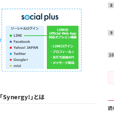
ynergy!」とは
読