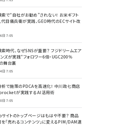
I検索で“自社がお勧め”されない！ お米ギフト
八代目儀兵衛が実践、GEO時代のECサイト改
6日 7:05
検索時代、なぜSNSが重要？ フジドリームエア
ンズが実践“フォロワー6倍・UGC200％
”の舞台裏
4日 7:05
I分析で施策のPDCAを高速化！ 中川政七商店
procketが実践するAI活用術
0日 7:05
ebサイトのトップページはもはや不要？ 商品
を「売れるコンテンツ」に変えるPIM/DAM連