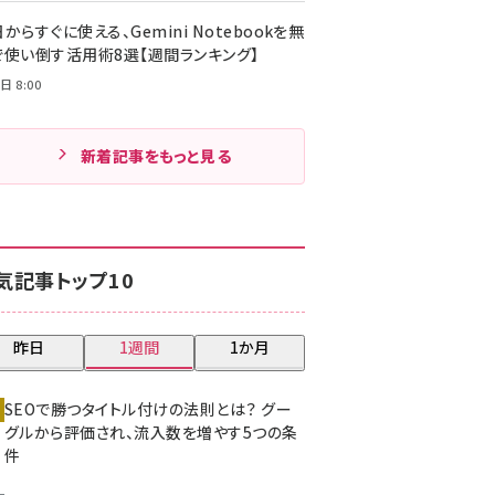
からすぐに使える、Gemini Notebookを無
で使い倒す活用術8選【週間ランキング】
日 8:00
新着記事をもっと見る
気記事トップ10
昨日
1週間
1か月
SEOで勝つタイトル付けの法則とは？ グー
グルから評価され、流入数を増やす5つの条
件