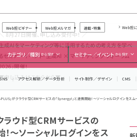
Forum
Web担
Web担ビギナー
Web担メルマガ
連載・特集
＼ 8月27日開催、申し込み受付中！ ／
生成AIをマーケティング等に活用するための考え方を学べ
カテゴリ／種別
セミナー／イベント
から探す
から探す
るセミナーイベント「生成AI × マーケティング フォーラム
2026」開催！
SNS
アクセス解析／データ分析
サイト制作／デザイン
CMS
▼申し込みはこちらから▼
PLUS」がクラウド型CRMサービスの「Synergy!」と連携開始！～ソーシャルログインをスムー
がクラウド型CRMサービスの
携開始！～ソーシャルログインをス
新