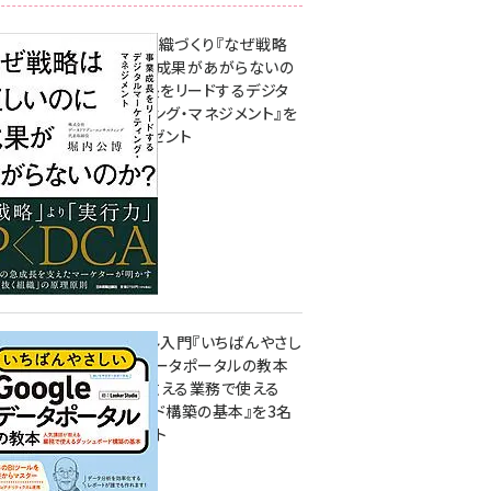
成果を生む組織づくり『なぜ戦略
は正しいのに成果があがらないの
か？ 事業成長をリードするデジタ
ルマーケティング・マネジメント』を
3名様にプレゼント
8月7日 10:00
無料BIツール入門『いちばんやさし
いGoogleデータポータルの教本
人気講師が教える業務で使える
ダッシュボード構築の基本』を3名
様にプレゼント
7月31日 10:00