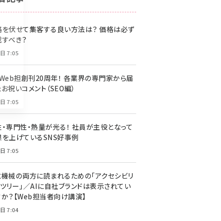
z世代 (1622)
格を伏せて集客する良い方法は？ 価格は必ず
meo (1275)
載すべき？
llmo (1163)
日 7:05
・Web担創刊20周年！ 各業界の専門家から届
お祝いコメント（SEO編）
日 7:05
性・専門性・熱量が光る！ 社員が主役となって
果を上げているSNS好事例
日 7:05
と機械の両方に読まれるための「アクセシビリ
ィツリー」／AIに自社ブランドは表示されてい
すか？【Web担当者向け講演】
日 7:04