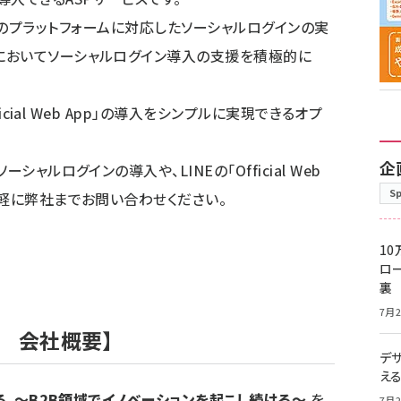
など、複数のプラットフォームに対応したソーシャルログインの実
においてソーシャルログイン導入の支援を積極的に
ficial Web App」の導入をシンプルに実現できるオプ
企
ャルログインの導入や、LINEの「Official Web
S
気軽に弊社までお問い合わせください。
10
ロー
裏
7月2
 会社概要】
デ
え
る。～B2B領域でイノベーションを起こし続ける～
を
7月2