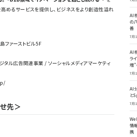
を高めるサービスを提供し、ビジネスをより創造性溢れ
A
の
善
7月1
湯島ファーストビル5F
AI
ライ
デジタル広告関連事業 / ソーシャルメディアマーケティ
増
7月1
jp/
A
とS
7月1
わせ先＞
W
情報
携