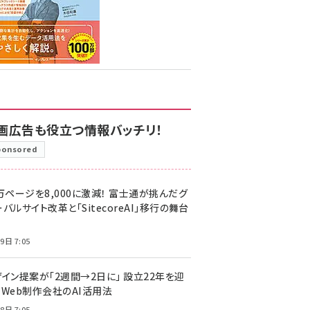
画広告も役立つ情報バッチリ！
ponsored
万ページを8,000に激減！ 富士通が挑んだグ
バルサイト改革と「SitecoreAI」移行の舞台
9日 7:05
ザイン提案が「2週間→2日に」 設立22年を迎
るWeb制作会社のAI活用法
8日 7:05