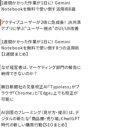
1週間かかった作業が1日に！ Gemini
Notebookを無料で使い倒す活用術8選
アクティブユーザーが2倍に急成長！ JA共済
アプリに学ぶ“ユーザー視点”のUI/UX改善
1週間かかった作業が1日に！ Gemini
Notebookを無料で使い倒す8つの活用術
【1週間まとめ】
なぜ経営者は、マーケティング部門の報告に
納得できないのか？
朝日新聞社の文章校正AI「Typoless」がブ
ラウザ「Chrome」と「Edge」上でも校正が
可能に
AI回答のフレーミング（見せ方・提示）は、デ
ジタルの新たな「商品棚・売り場」――ChatGPT
時代の新しい購買行動【SEOまとめ】