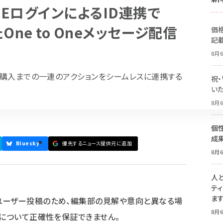
NEログインによるID連携で
ne to Oneメッセージ配信
価
記
8月6
から購入までの一連のアクションをシームレスに連携する
祝
いた
8月6
個
成
Bluesky
優先するニュース提供元に追加
8月6
人
テ
ま
ユーザー投稿のため、編集部の見解や意向と異なる場
8月6
容について正確性を保証できません。