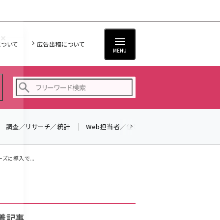
について
広告出稿について
MENU
調査／リサーチ／統計
Web担当者／仕事
法律／標準規格
seo (3526)
ai (2807)
ズに導入で...
youtube (2434)
note (2312)
セミナー (2307)
着記事