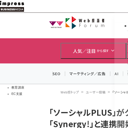
メ
イ
Web担当者
Web担当者
ン
EC担当者
コ
製品導入
ン
企業IT
ソフト開発
テ
人気／注目
から探す
IoT・AI
ン
DCクラウド
研究・調査
ツ
SEO
マーケティング／広告
AI
エネルギー
に
ドローン
移
教育講座
Web担トップ
ユーザー投稿
「ソーシャル
EC支援
動
パ
「ソーシャルPLUS」
ン
「Synergy!」と連
く