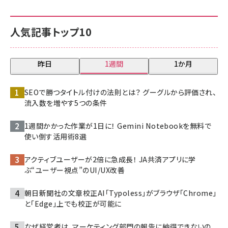
人気記事トップ10
昨日
1週間
1か月
SEOで勝つタイトル付けの法則とは？ グーグルから評価され、
流入数を増やす5つの条件
1週間かかった作業が1日に！ Gemini Notebookを無料で
使い倒す活用術8選
アクティブユーザーが2倍に急成長！ JA共済アプリに学
ぶ“ユーザー視点”のUI/UX改善
朝日新聞社の文章校正AI「Typoless」がブラウザ「Chrome」
と「Edge」上でも校正が可能に
なぜ経営者は、マーケティング部門の報告に納得できないの