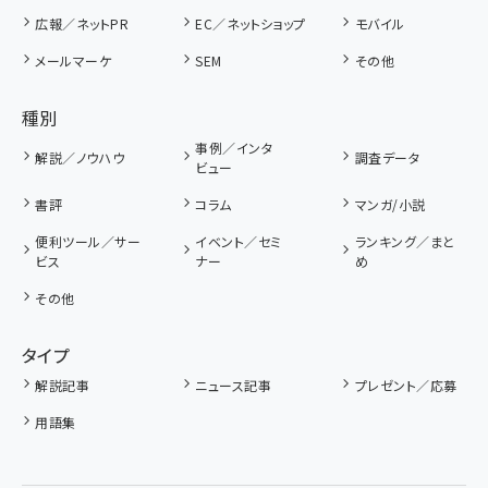
広報／ネットPR
EC／ネットショップ
モバイル
メールマーケ
SEM
その他
種別
事例／インタ
解説／ノウハウ
調査データ
ビュー
書評
コラム
マンガ/小説
便利ツール／サー
イベント／セミ
ランキング／まと
ビス
ナー
め
その他
タイプ
解説記事
ニュース記事
プレゼント／応募
用語集