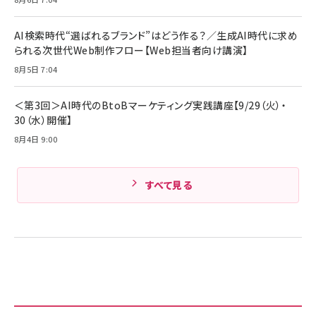
キャンペーン】
Anker PowerLine III Flow USB-C & USB-C
ケーブル Anker絡まないケーブル 240W 結束バン
￥4,857
ド付き USB PD対応 シリコン素材採用 iPhone
AI検索時代“選ばれるブランド”はどう作る？／生成AI時代に求め
Amazonランキングをもっと見る
17 / 16 / 15 / Galaxy iPad Pro MacBook
￥1,890
られる次世代Web制作フロー【Web担当者向け講演】
Pro/Air 各種対応 (1.8m ミッドナイトブラック)
Amazonランキングをもっと見る
8月5日 7:04
Amazonランキングをもっと見る
＜第3回＞AI時代のBtoBマーケティング実践講座【9/29（火）・
30（水）開催】
8月4日 9:00
すべて見る