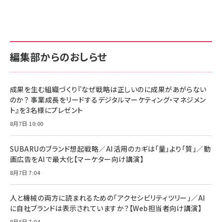
anan(アンアン)2026/07/01号 No.2501[魅せる
KIOXIA(キオクシア) 旧東芝メモリ microSD
KIOXIA(キオクシア) 旧東芝メモリ microSD
カラダ2026／宮舘涼太]
128GB UHS-I Class10 (最大読出速度
128GB UHS-I Class10 (最大読出速度
100MB/s) Nintendo Switch動作確認済 国内
100MB/s) Nintendo Switch動作確認済 国内
￥880
サポート正規品 メーカー保証5年 KLMEA128G
サポート正規品 メーカー保証5年 KLMEA128G
￥2,680
￥2,680
編集部からのおしらせ
anan(アンアン)2026/06/24号 No.2500増刊
スペシャルエディション[王道エンタメの矜持／
NIMASO ガラスフィルム iPhone 17 用 保護フィ
Amazon eギフトカード - Amazonロゴ - クラ
BTS]
ルム 強化ガラス 耐衝撃 高透過率 指紋防止 貼りや
シック
すい ガイド枠付き いPhone17 (6.3インチ) 対応
成果を生む組織づくり『なぜ戦略は正しいのに成果があがらない
￥1,100
￥5,000
2枚セット DSP25F1698
のか？ 事業成長をリードするデジタルマーケティング・マネジメン
￥1,599
ト』を3名様にプレゼント
anan(アンアン)2026/07/08号 No.2502[2026
Anker PowerLine III Flow USB-C & USB-C
年後半、あなたの恋と運命／山田涼介]
【New】Amazon Fire TV Stick HD | 手軽にスト
ケーブル Anker絡まないケーブル 240W 結束バン
8月7日 10:00
リーミングをはじめよう | ストリーミングメディアプ
ド付き USB PD対応 シリコン素材採用 iPhone
￥880
レイヤー
17 / 16 / 15 / Galaxy iPad Pro MacBook
￥1,890
Pro/Air 各種対応 (1.8m ミッドナイトブラック)
SUBARUのブランド想起戦略／AI活用のカギは「量」より「質」／動
￥6,980
画広告をAIで最大化【マーケター向け講演】
ママ投資家が育休中に１億貯めた株式投資
アサヒ飲料 モンスター エナジー 355ml×24本
￥1,870
8月7日 7:04
Anker Soundcore P31i (Bluetooth 6.1) 【完
￥4,192
全ワイヤレスイヤホン/アクティブノイズキャンセリ
ング/マルチポイント接続 / 最大50時間再生 / PSE
人と機械の両方に読まれるための「アクセシビリティツリー」／AI
組織の成果を最大化する ルールのデザイン
技術基準適合】ブラック
￥5,990
サッポロ 生ビール 黒ラベル 350ml 缶 24本 ビー
に自社ブランドは表示されていますか？【Web担当者向け講演】
￥1,980
ル ケース買い【6/30応募〆切! 黒ラベルビヤセラー
8月6日 7:04