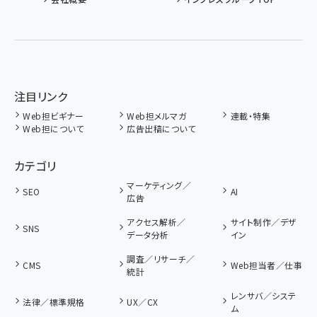
注目リンク
Web担ビギナー
Web担メルマガ
連載・特集
Web担について
広告出稿について
カテゴリ
マーケティング／
SEO
AI
広告
アクセス解析／
サイト制作／デザ
SNS
データ分析
イン
調査／リサーチ／
CMS
Web担当者／仕事
統計
レンサバ／システ
法律／標準規格
UX／CX
ム