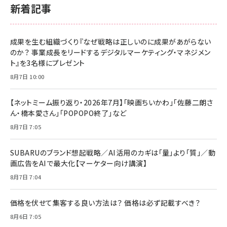
新着記事
成果を生む組織づくり『なぜ戦略は正しいのに成果があがらない
のか？ 事業成長をリードするデジタルマーケティング・マネジメン
ト』を3名様にプレゼント
8月7日 10:00
【ネットミーム振り返り・2026年7月】「映画ちいかわ」「佐藤二朗さ
ん・橋本愛さん」「POPOPO終了」など
8月7日 7:05
SUBARUのブランド想起戦略／AI活用のカギは「量」より「質」／動
画広告をAIで最大化【マーケター向け講演】
8月7日 7:04
価格を伏せて集客する良い方法は？ 価格は必ず記載すべき？
8月6日 7:05