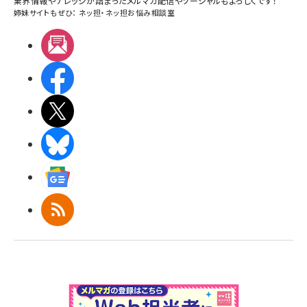
業界情報やナレッジが詰まったメルマガ配信やソーシャルもよろしくです！
姉妹サイトもぜひ：
ネッ担
・
ネッ担お悩み相談室
メルマガ
Facebook
X(エックス)
BlueSky
Googleニュース
RSS