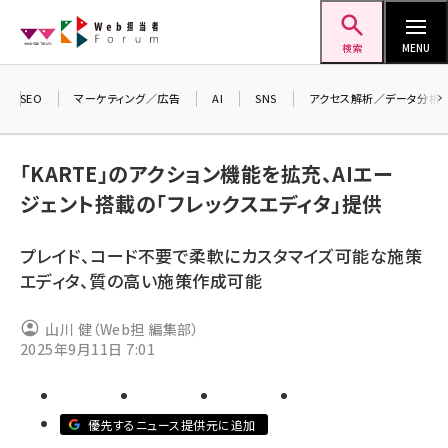
メ
Web担当者Forum
イ
検索
MENU
ン
コ
SEO
マーケティング／広告
AI
SNS
アクセス解析／データ分析
ン
＼ 
生
テ
「KARTE」のアクション機能を拡充、AIエー
るセ
ン
ジェント搭載の「フレックスエディタ」提供
20
ツ
seo (3536)
▼
に
プレイド、コード不要で柔軟にカスタマイズ可能な施策
ai (2818)
移
エディタ、質の高い施策作成可能
動
youtube (2444)
山川 健（Web担 編集部）
note (2320)
2025年9月11日 7:01
セミナー (2313)
z世代 (1629)
優先するニュース提供元に追加
meo (1279)