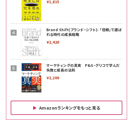
￥1,815
Brand Shift(ブランド・シフト): 「信頼」で選ば
れる時代の成長戦略
￥2,420
マーケティングの真実 P&G・グリコで学んだ
失敗と成長の法則
￥2,200
Amazonランキングをもっと見る
Amazon ビジネス・経済関連書籍 の売れ筋ランキン
Amazon 家電＆カメラ の売れ筋ランキング
Amazon パソコン・周辺機器 の売れ筋ランキング
グ
更新日時：2026/06/26 19:00
更新日時：2026/06/26 19:00
更新日時：2026/06/26 19:00