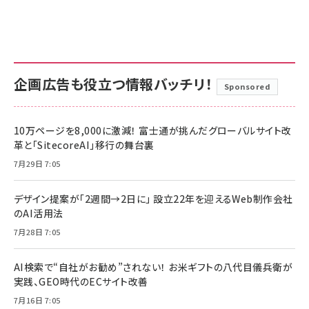
企画広告も役立つ情報バッチリ！
Sponsored
10万ページを8,000に激減！ 富士通が挑んだグローバルサイト改
革と「SitecoreAI」移行の舞台裏
7月29日 7:05
デザイン提案が「2週間→2日に」 設立22年を迎えるWeb制作会社
のAI活用法
7月28日 7:05
AI検索で“自社がお勧め”されない！ お米ギフトの八代目儀兵衛が
実践、GEO時代のECサイト改善
7月16日 7:05