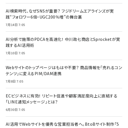
AI検索時代、なぜSNSが重要？ フジドリームエアラインズが実
践“フォロワー6倍・UGC200％増”の舞台裏
7月14日 7:05
AI分析で施策のPDCAを高速化！ 中川政七商店とSprocketが実
践するAI活用術
7月10日 7:05
Webサイトのトップページはもはや不要？ 商品情報を「売れるコン
テンツ」に変えるPIM/DAM連携
7月8日 7:05
ECビジネスに有効！ リピート促進や顧客満足度向上に直結する
「LINE通知メッセージ」とは？
6月30日 7:05
AI活用でWebサイトを優秀な営業担当者へ。BtoBサイト制作「5