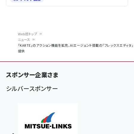
Web担トップ
ニュース
パ
「KARTE」のアクション機能を拡充、AIエージェント搭載の「フレックスエディタ」
提供
ン
く
ず
スポンサー企業さま
シルバースポンサー