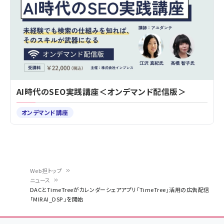
AI時代のSEO実践講座＜オンデマンド配信版＞
オンデマンド講座
Web担トップ
ニュース
パ
DACとTimeTreeがカレンダーシェアアプリ「TimeTree」活用の広告配信
「MIRAI_DSP」を開始
ン
く