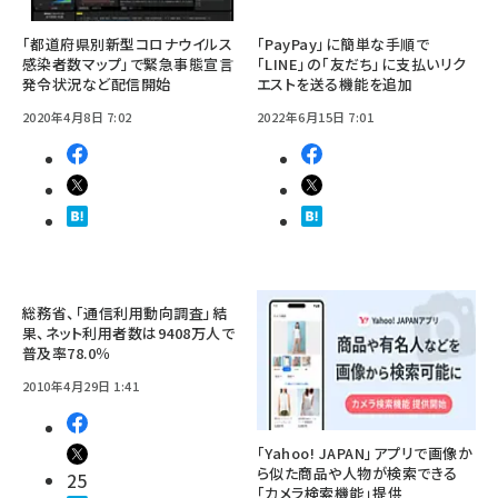
「都道府県別新型コロナウイルス
「PayPay」に簡単な手順で
感染者数マップ」で緊急事態宣言
「LINE」の「友だち」に支払いリク
発令状況など配信開始
エストを送る機能を追加
2020年4月8日 7:02
2022年6月15日 7:01
総務省、「通信利用動向調査」結
果、ネット利用者数は9408万人で
普及率78.0％
2010年4月29日 1:41
「Yahoo! JAPAN」アプリで画像か
ら似た商品や人物が検索できる
25
「カメラ検索機能」提供