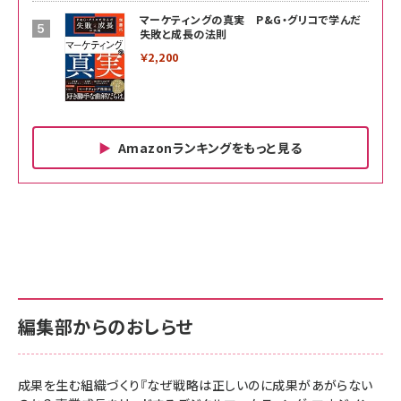
マーケティングの真実 P&G・グリコで学んだ
失敗と成長の法則
￥2,200
Amazonランキングをもっと見る
Amazon ビジネス・経済関連書籍 の売れ筋ランキン
Amazon 家電＆カメラ の売れ筋ランキング
Amazon パソコン・周辺機器 の売れ筋ランキング
グ
更新日時：2026/06/26 19:00
更新日時：2026/06/26 19:00
更新日時：2026/06/26 19:00
anan(アンアン)2026/07/01号 No.2501[魅せる
KIOXIA(キオクシア) 旧東芝メモリ microSD
KIOXIA(キオクシア) 旧東芝メモリ microSD
カラダ2026／宮舘涼太]
128GB UHS-I Class10 (最大読出速度
128GB UHS-I Class10 (最大読出速度
100MB/s) Nintendo Switch動作確認済 国内
100MB/s) Nintendo Switch動作確認済 国内
￥880
サポート正規品 メーカー保証5年 KLMEA128G
サポート正規品 メーカー保証5年 KLMEA128G
￥2,680
￥2,680
編集部からのおしらせ
anan(アンアン)2026/06/24号 No.2500増刊
スペシャルエディション[王道エンタメの矜持／
NIMASO ガラスフィルム iPhone 17 用 保護フィ
Amazon eギフトカード - Amazonロゴ - クラ
BTS]
ルム 強化ガラス 耐衝撃 高透過率 指紋防止 貼りや
シック
すい ガイド枠付き いPhone17 (6.3インチ) 対応
成果を生む組織づくり『なぜ戦略は正しいのに成果があがらない
￥1,100
￥5,000
2枚セット DSP25F1698