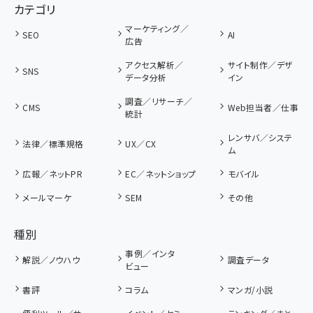
カテゴリ
マーケティング／
SEO
AI
広告
アクセス解析／
サイト制作／デザ
SNS
データ分析
イン
調査／リサーチ／
CMS
Web担当者／仕事
統計
レンサバ／システ
法律／標準規格
UX／CX
ム
広報／ネットPR
EC／ネットショップ
モバイル
メールマーケ
SEM
その他
種別
事例／インタ
解説／ノウハウ
調査データ
ビュー
書評
コラム
マンガ/小説