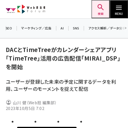
メ
Web担当者Forum
イ
検索
MENU
ン
コ
SEO
マーケティング／広告
AI
SNS
アクセス解析／データ分析
ン
＼ 
生
テ
DACとTimeTreeがカレンダーシェアアプリ
るセ
ン
「TimeTree」活用の広告配信「MIRAI_DSP」
20
ツ
seo (3538)
を開始
▼
に
ai (2820)
移
ユーザーが登録した未来の予定に関するデータを利
動
youtube (2444)
用、ユーザーのモーメントを捉えて配信
note (2322)
山川 健（Web担 編集部）
セミナー (2315)
2023年10月5日 7:02
z世代 (1629)
meo (1281)