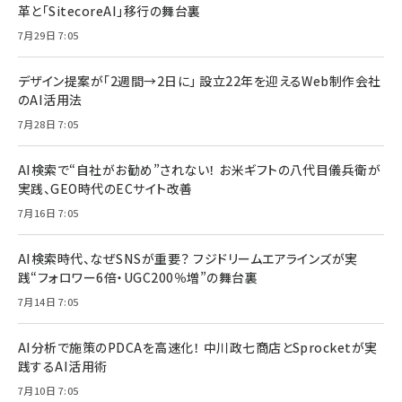
革と「SitecoreAI」移行の舞台裏
7月29日 7:05
デザイン提案が「2週間→2日に」 設立22年を迎えるWeb制作会社
のAI活用法
7月28日 7:05
AI検索で“自社がお勧め”されない！ お米ギフトの八代目儀兵衛が
実践、GEO時代のECサイト改善
7月16日 7:05
AI検索時代、なぜSNSが重要？ フジドリームエアラインズが実
践“フォロワー6倍・UGC200％増”の舞台裏
7月14日 7:05
AI分析で施策のPDCAを高速化！ 中川政七商店とSprocketが実
践するAI活用術
7月10日 7:05