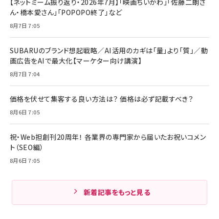
【ネットミーム振り返り・2026年7月】「映画ちいかわ」「佐藤二朗さ
ん・橋本愛さん」「POPOPO終了」など
8月7日 7:05
SUBARUのブランド想起戦略／AI活用のカギは「量」より「質」／動
画広告をAIで最大化【マーケター向け講演】
8月7日 7:04
価格を伏せて集客する良い方法は？ 価格は必ず記載すべき？
8月6日 7:05
祝・Web担創刊20周年！ 各業界の専門家から届いたお祝いコメン
ト（SEO編）
8月6日 7:05
新着記事をもっと見る