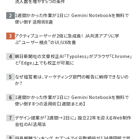
流入数を増やす5つの条件
1週間かかった作業が1日に！ Gemini Notebookを無料で
使い倒す活用術8選
アクティブユーザーが2倍に急成長！ JA共済アプリに学
ぶ“ユーザー視点”のUI/UX改善
朝日新聞社の文章校正AI「Typoless」がブラウザ「Chrome」
と「Edge」上でも校正が可能に
なぜ経営者は、マーケティング部門の報告に納得できないの
か？
1週間かかった作業が1日に！ Gemini Notebookを無料で
使い倒す8つの活用術【1週間まとめ】
デザイン提案が「2週間→2日に」 設立22年を迎えるWeb制作
会社のAI活用法
役員報酬ランキング、セブン＆アイ元取締役が134億円超で首