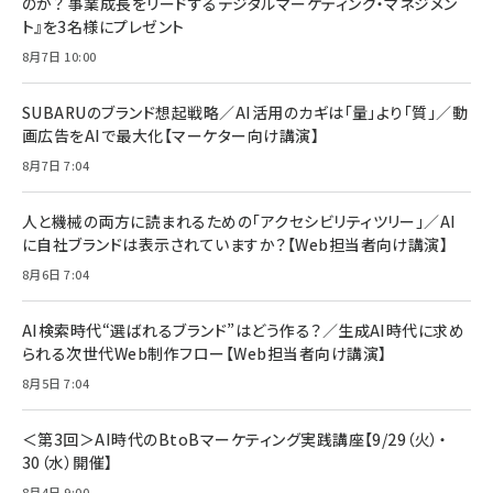
のか？ 事業成長をリードするデジタルマーケティング・マネジメン
￥1,599
ト』を3名様にプレゼント
anan(アンアン)2026/07/08号 No.2502[2026
Anker PowerLine III Flow USB-C & USB-C
年後半、あなたの恋と運命／山田涼介]
【New】Amazon Fire TV Stick HD | 手軽にスト
ケーブル Anker絡まないケーブル 240W 結束バン
8月7日 10:00
リーミングをはじめよう | ストリーミングメディアプ
ド付き USB PD対応 シリコン素材採用 iPhone
￥880
レイヤー
17 / 16 / 15 / Galaxy iPad Pro MacBook
￥1,890
Pro/Air 各種対応 (1.8m ミッドナイトブラック)
SUBARUのブランド想起戦略／AI活用のカギは「量」より「質」／動
￥6,980
画広告をAIで最大化【マーケター向け講演】
ママ投資家が育休中に１億貯めた株式投資
アサヒ飲料 モンスター エナジー 355ml×24本
￥1,870
8月7日 7:04
Anker Soundcore P31i (Bluetooth 6.1) 【完
￥4,192
全ワイヤレスイヤホン/アクティブノイズキャンセリ
ング/マルチポイント接続 / 最大50時間再生 / PSE
人と機械の両方に読まれるための「アクセシビリティツリー」／AI
組織の成果を最大化する ルールのデザイン
技術基準適合】ブラック
￥5,990
サッポロ 生ビール 黒ラベル 350ml 缶 24本 ビー
に自社ブランドは表示されていますか？【Web担当者向け講演】
￥1,980
ル ケース買い【6/30応募〆切! 黒ラベルビヤセラー
8月6日 7:04
キャンペーン】
Anker PowerLine III Flow USB-C & USB-C
ケーブル Anker絡まないケーブル 240W 結束バン
￥4,857
ド付き USB PD対応 シリコン素材採用 iPhone
AI検索時代“選ばれるブランド”はどう作る？／生成AI時代に求め
Amazonランキングをもっと見る
17 / 16 / 15 / Galaxy iPad Pro MacBook
￥1,890
られる次世代Web制作フロー【Web担当者向け講演】
Pro/Air 各種対応 (1.8m ミッドナイトブラック)
Amazonランキングをもっと見る
8月5日 7:04
Amazonランキングをもっと見る
＜第3回＞AI時代のBtoBマーケティング実践講座【9/29（火）・
30（水）開催】
8月4日 9:00