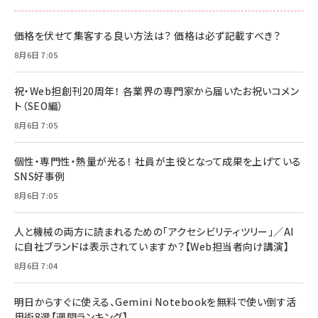
価格を伏せて集客する良い方法は？ 価格は必ず記載すべき？
8月6日 7:05
祝・Web担創刊20周年！ 各業界の専門家から届いたお祝いコメン
ト（SEO編）
8月6日 7:05
個性・専門性・熱量が光る！ 社員が主役となって成果を上げている
SNS好事例
8月6日 7:05
人と機械の両方に読まれるための「アクセシビリティツリー」／AI
に自社ブランドは表示されていますか？【Web担当者向け講演】
8月6日 7:04
明日からすぐに使える、Gemini Notebookを無料で使い倒す活
用術8選【週間ランキング】