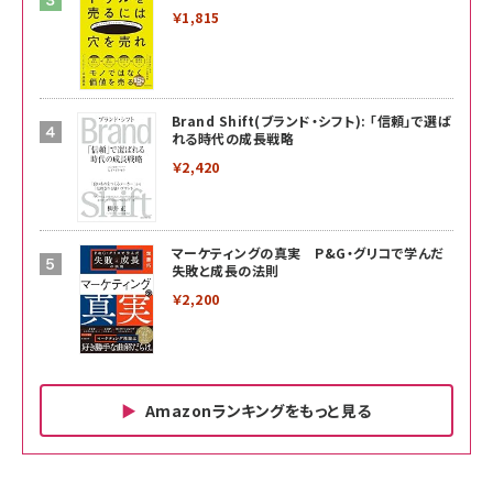
￥1,815
Brand Shift(ブランド・シフト): 「信頼」で選ば
れる時代の成長戦略
￥2,420
マーケティングの真実 P&G・グリコで学んだ
失敗と成長の法則
￥2,200
Amazonランキングをもっと見る
Amazon ビジネス・経済関連書籍 の売れ筋ランキン
Amazon 家電＆カメラ の売れ筋ランキング
Amazon パソコン・周辺機器 の売れ筋ランキング