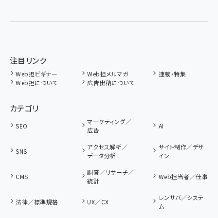
注目リンク
Web担ビギナー
Web担メルマガ
連載・特集
Web担について
広告出稿について
カテゴリ
マーケティング／
SEO
AI
広告
アクセス解析／
サイト制作／デザ
SNS
データ分析
イン
調査／リサーチ／
CMS
Web担当者／仕事
統計
レンサバ／システ
法律／標準規格
UX／CX
ム