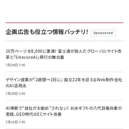
企画広告も役立つ情報バッチリ！
Sponsored
10万ページを8,000に激減！ 富士通が挑んだグローバルサイト改
革と「SitecoreAI」移行の舞台裏
7月29日 7:05
デザイン提案が「2週間→2日に」 設立22年を迎えるWeb制作会社
のAI活用法
7月28日 7:05
AI検索で“自社がお勧め”されない！ お米ギフトの八代目儀兵衛が
実践、GEO時代のECサイト改善
7月16日 7:05