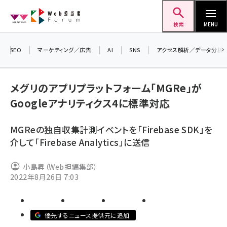
メ
Web担当者Forum
イ
検索
MENU
ン
コ
SEO
マーケティング／広告
AI
SNS
アクセス解析／データ分析
＼ 
ン
7月
テ
メグリのアプリプラットフォーム「MGRe」が
差し
ン
Googleアナリティクス4に標準対応
▼ア
ツ
seo (3519)
に
MGReの独自収集計測イベントを「Firebase SDK」を
ai (2801)
移
介して「Firebase Analytics」に送信
動
youtube (2425)
小島昇（Web担編集部）
note (2310)
2022年8月26日 7:03
セミナー (2301)
z世代 (1620)
優先するニュース提供元に追加
meo (1274)