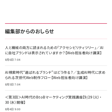
グ
更新日時：2026/06/26 19:00
更新日時：2026/06/26 19:00
更新日時：2026/06/26 19:00
anan(アンアン)2026/07/01号 No.2501[魅せる
KIOXIA(キオクシア) 旧東芝メモリ microSD
KIOXIA(キオクシア) 旧東芝メモリ microSD
カラダ2026／宮舘涼太]
128GB UHS-I Class10 (最大読出速度
128GB UHS-I Class10 (最大読出速度
100MB/s) Nintendo Switch動作確認済 国内
100MB/s) Nintendo Switch動作確認済 国内
￥880
サポート正規品 メーカー保証5年 KLMEA128G
サポート正規品 メーカー保証5年 KLMEA128G
￥2,680
￥2,680
編集部からのおしらせ
anan(アンアン)2026/06/24号 No.2500増刊
スペシャルエディション[王道エンタメの矜持／
NIMASO ガラスフィルム iPhone 17 用 保護フィ
Amazon eギフトカード - Amazonロゴ - クラ
BTS]
ルム 強化ガラス 耐衝撃 高透過率 指紋防止 貼りや
シック
すい ガイド枠付き いPhone17 (6.3インチ) 対応
人と機械の両方に読まれるための「アクセシビリティツリー」／AI
￥1,100
￥5,000
2枚セット DSP25F1698
に自社ブランドは表示されていますか？【Web担当者向け講演】
￥1,599
8月6日 7:04
anan(アンアン)2026/07/08号 No.2502[2026
Anker PowerLine III Flow USB-C & USB-C
年後半、あなたの恋と運命／山田涼介]
【New】Amazon Fire TV Stick HD | 手軽にスト
ケーブル Anker絡まないケーブル 240W 結束バン
リーミングをはじめよう | ストリーミングメディアプ
ド付き USB PD対応 シリコン素材採用 iPhone
￥880
AI検索時代“選ばれるブランド”はどう作る？／生成AI時代に求め
レイヤー
17 / 16 / 15 / Galaxy iPad Pro MacBook
￥1,890
Pro/Air 各種対応 (1.8m ミッドナイトブラック)
られる次世代Web制作フロー【Web担当者向け講演】
￥6,980
ママ投資家が育休中に１億貯めた株式投資
8月5日 7:04
アサヒ飲料 モンスター エナジー 355ml×24本
￥1,870
Anker Soundcore P31i (Bluetooth 6.1) 【完
￥4,192
全ワイヤレスイヤホン/アクティブノイズキャンセリ
＜第3回＞AI時代のBtoBマーケティング実践講座【9/29（火）・
ング/マルチポイント接続 / 最大50時間再生 / PSE
30（水）開催】
組織の成果を最大化する ルールのデザイン
技術基準適合】ブラック
￥5,990
サッポロ 生ビール 黒ラベル 350ml 缶 24本 ビー
8月4日 9:00
￥1,980
ル ケース買い【6/30応募〆切! 黒ラベルビヤセラー