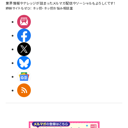
業界情報やナレッジが詰まったメルマガ配信やソーシャルもよろしくです！
姉妹サイトもぜひ：
ネッ担
・
ネッ担お悩み相談室
メルマガ
Facebook
X(エックス)
BlueSky
Googleニュース
RSS