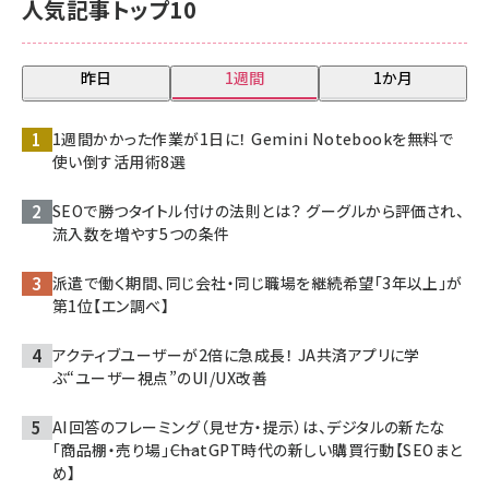
人気記事トップ10
昨日
1週間
1か月
1週間かかった作業が1日に！ Gemini Notebookを無料で
使い倒す活用術8選
SEOで勝つタイトル付けの法則とは？ グーグルから評価され、
流入数を増やす5つの条件
派遣で働く期間、同じ会社・同じ職場を継続希望「3年以上」が
第1位【エン調べ】
アクティブユーザーが2倍に急成長！ JA共済アプリに学
ぶ“ユーザー視点”のUI/UX改善
AI回答のフレーミング（見せ方・提示）は、デジタルの新たな
「商品棚・売り場」――ChatGPT時代の新しい購買行動【SEOまと
め】