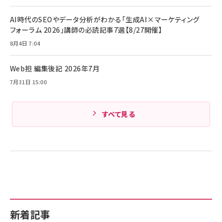
キャンペーン】
Anker PowerLine III Flow USB-C & USB-C
ケーブル Anker絡まないケーブル 240W 結束バン
￥4,857
AI時代のSEOやデータ分析がわかる「生成AI×マーケティング
ド付き USB PD対応 シリコン素材採用 iPhone
フォーラム 2026」講師の必読記事7選【8/27開催】
Amazonランキングをもっと見る
17 / 16 / 15 / Galaxy iPad Pro MacBook
￥1,890
Pro/Air 各種対応 (1.8m ミッドナイトブラック)
8月4日 7:04
Amazonランキングをもっと見る
Web担 編集後記 2026年7月
Amazonランキングをもっと見る
7月31日 15:00
すべて見る
新着記事