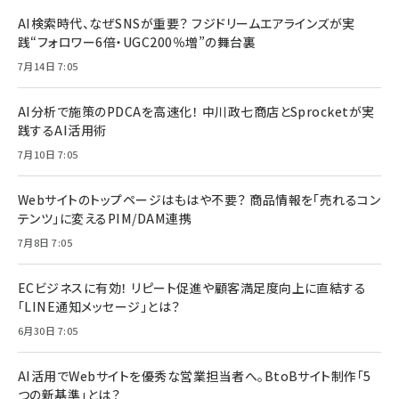
AI検索時代、なぜSNSが重要？ フジドリームエアラインズが実
践“フォロワー6倍・UGC200％増”の舞台裏
7月14日 7:05
AI分析で施策のPDCAを高速化！ 中川政七商店とSprocketが実
践するAI活用術
7月10日 7:05
Webサイトのトップページはもはや不要？ 商品情報を「売れるコン
テンツ」に変えるPIM/DAM連携
7月8日 7:05
ECビジネスに有効！ リピート促進や顧客満足度向上に直結する
「LINE通知メッセージ」とは？
6月30日 7:05
AI活用でWebサイトを優秀な営業担当者へ。BtoBサイト制作「5
つの新基準」とは？