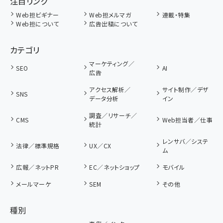
注目リンク
Web担ビギナー
Web担メルマガ
連載・特集
Web担について
広告出稿について
カテゴリ
マーケティング／
SEO
AI
広告
アクセス解析／
サイト制作／デザ
SNS
データ分析
イン
調査／リサーチ／
CMS
Web担当者／仕事
統計
レンサバ／システ
法律／標準規格
UX／CX
ム
広報／ネットPR
EC／ネットショップ
モバイル
メールマーケ
SEM
その他
種別