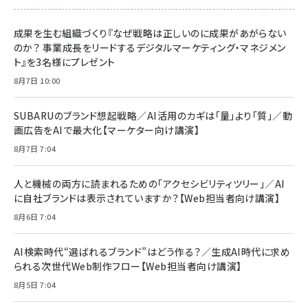
成果を生む組織づくり『なぜ戦略は正しいのに成果があがらない
のか？ 事業成長をリードするデジタルマーケティング・マネジメン
ト』を3名様にプレゼント
8月7日 10:00
SUBARUのブランド想起戦略／AI活用のカギは「量」より「質」／動
画広告をAIで最大化【マーケター向け講演】
8月7日 7:04
人と機械の両方に読まれるための「アクセシビリティツリー」／AI
に自社ブランドは表示されていますか？【Web担当者向け講演】
8月6日 7:04
AI検索時代“選ばれるブランド”はどう作る？／生成AI時代に求め
られる次世代Web制作フロー【Web担当者向け講演】
8月5日 7:04