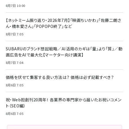
8月7日 10:00
【ネットミーム振り返り・2026年7月】「映画ちいかわ」「佐藤二朗さ
ん・橋本愛さん」「POPOPO終了」など
8月7日 7:05
SUBARUのブランド想起戦略／AI活用のカギは「量」より「質」／動
画広告をAIで最大化【マーケター向け講演】
8月7日 7:04
価格を伏せて集客する良い方法は？ 価格は必ず記載すべき？
8月6日 7:05
祝・Web担創刊20周年！ 各業界の専門家から届いたお祝いコメン
ト（SEO編）
8月6日 7:05