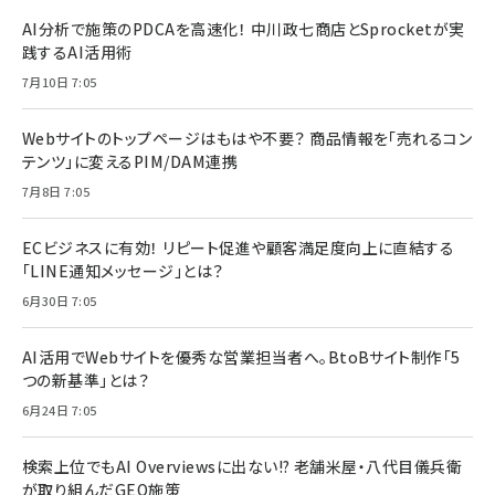
AI分析で施策のPDCAを高速化！ 中川政七商店とSprocketが実
践するAI活用術
7月10日 7:05
Webサイトのトップページはもはや不要？ 商品情報を「売れるコン
テンツ」に変えるPIM/DAM連携
7月8日 7:05
ECビジネスに有効！ リピート促進や顧客満足度向上に直結する
「LINE通知メッセージ」とは？
6月30日 7:05
AI活用でWebサイトを優秀な営業担当者へ。BtoBサイト制作「5
つの新基準」とは？
6月24日 7:05
検索上位でもAI Overviewsに出ない!? 老舗米屋・八代目儀兵衛
が取り組んだGEO施策