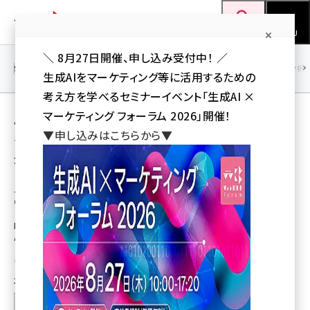
メ
Web担当者Forum
イ
検索
MENU
ン
＼ 8月27日開催、申し込み受付中！ ／
コ
SEO
マーケティング／広告
AI
SNS
アクセス解析／データ分析
生成AIをマーケティング等に活用するための
ン
考え方を学べるセミナーイベント「生成AI ×
テ
用語「Googleアナリティクス4」 が使われてい
マーケティング フォーラム 2026」開催！
ン
▼申し込みはこちらから▼
る記事の一覧
ツ
seo (3528)
全 2 記事中 1 ～ 2 を表示中
に
ai (2811)
移
メグリのアプリプラットフォーム「MGRe」が
Googleアナリティクス4に標準対応
動
youtube (2439)
MGReの独自収集計測イベントを「Firebase SDK」を介して「Firebase
note (2315)
Analytics」に送信
セミナー (2308)
小島昇（Web担編集部）
2022年8月26日 7:03
z世代 (1623)
meo (1277)