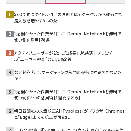
SEOで勝つタイトル付けの法則とは？ グーグルから評価され、
流入数を増やす5つの条件
1週間かかった作業が1日に！ Gemini Notebookを無料で
使い倒す活用術8選
アクティブユーザーが2倍に急成長！ JA共済アプリに学
ぶ“ユーザー視点”のUI/UX改善
なぜ経営者は、マーケティング部門の報告に納得できないの
か？
1週間かかった作業が1日に！ Gemini Notebookを無料で
使い倒す8つの活用術【1週間まとめ】
朝日新聞社の文章校正AI「Typoless」がブラウザ「Chrome」
と「Edge」上でも校正が可能に
デザイン提案が「2週間→2日に」 設立22年を迎えるWeb制作