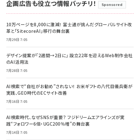
企画広告も役立つ情報バッチリ！
Sponsored
10万ページを8,000に激減！ 富士通が挑んだグローバルサイト改
革と「SitecoreAI」移行の舞台裏
7月29日 7:05
デザイン提案が「2週間→2日に」 設立22年を迎えるWeb制作会社
のAI活用法
7月28日 7:05
AI検索で“自社がお勧め”されない！ お米ギフトの八代目儀兵衛が
実践、GEO時代のECサイト改善
7月16日 7:05
AI検索時代、なぜSNSが重要？ フジドリームエアラインズが実
践“フォロワー6倍・UGC200％増”の舞台裏
7月14日 7:05