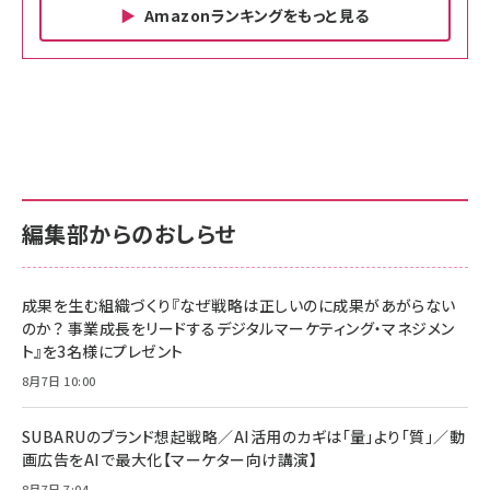
Amazonランキングをもっと見る
Amazon ビジネス・経済関連書籍 の売れ筋ランキン
Amazon 家電＆カメラ の売れ筋ランキング
Amazon パソコン・周辺機器 の売れ筋ランキング
グ
更新日時：2026/06/26 19:00
更新日時：2026/06/26 19:00
更新日時：2026/06/26 19:00
anan(アンアン)2026/07/01号 No.2501[魅せる
KIOXIA(キオクシア) 旧東芝メモリ microSD
KIOXIA(キオクシア) 旧東芝メモリ microSD
カラダ2026／宮舘涼太]
128GB UHS-I Class10 (最大読出速度
128GB UHS-I Class10 (最大読出速度
100MB/s) Nintendo Switch動作確認済 国内
100MB/s) Nintendo Switch動作確認済 国内
￥880
サポート正規品 メーカー保証5年 KLMEA128G
サポート正規品 メーカー保証5年 KLMEA128G
￥2,680
￥2,680
編集部からのおしらせ
anan(アンアン)2026/06/24号 No.2500増刊
スペシャルエディション[王道エンタメの矜持／
NIMASO ガラスフィルム iPhone 17 用 保護フィ
Amazon eギフトカード - Amazonロゴ - クラ
BTS]
ルム 強化ガラス 耐衝撃 高透過率 指紋防止 貼りや
シック
すい ガイド枠付き いPhone17 (6.3インチ) 対応
成果を生む組織づくり『なぜ戦略は正しいのに成果があがらない
￥1,100
￥5,000
2枚セット DSP25F1698
のか？ 事業成長をリードするデジタルマーケティング・マネジメン
￥1,599
ト』を3名様にプレゼント
anan(アンアン)2026/07/08号 No.2502[2026
Anker PowerLine III Flow USB-C & USB-C
年後半、あなたの恋と運命／山田涼介]
【New】Amazon Fire TV Stick HD | 手軽にスト
ケーブル Anker絡まないケーブル 240W 結束バン
8月7日 10:00
リーミングをはじめよう | ストリーミングメディアプ
ド付き USB PD対応 シリコン素材採用 iPhone
￥880
レイヤー
17 / 16 / 15 / Galaxy iPad Pro MacBook
￥1,890
Pro/Air 各種対応 (1.8m ミッドナイトブラック)
SUBARUのブランド想起戦略／AI活用のカギは「量」より「質」／動
￥6,980
画広告をAIで最大化【マーケター向け講演】
ママ投資家が育休中に１億貯めた株式投資
アサヒ飲料 モンスター エナジー 355ml×24本
￥1,870
8月7日 7:04