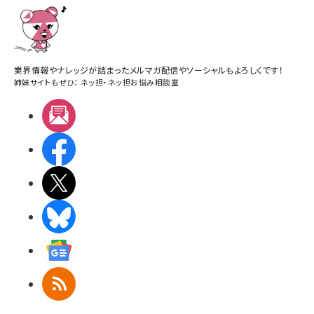
業界情報やナレッジが詰まったメルマガ配信やソーシャルもよろしくです！
姉妹サイトもぜひ：
ネッ担
・
ネッ担お悩み相談室
メルマガ
Facebook
X(エックス)
BlueSky
Googleニュース
RSS