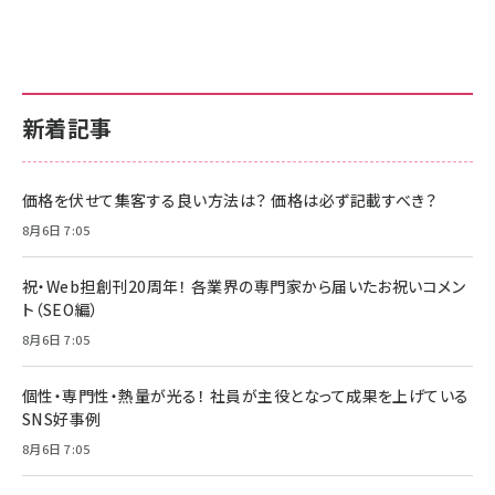
新着記事
価格を伏せて集客する良い方法は？ 価格は必ず記載すべき？
8月6日 7:05
祝・Web担創刊20周年！ 各業界の専門家から届いたお祝いコメン
ト（SEO編）
8月6日 7:05
個性・専門性・熱量が光る！ 社員が主役となって成果を上げている
SNS好事例
8月6日 7:05