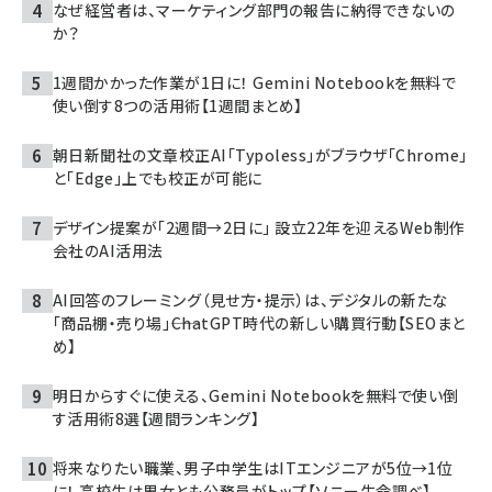
なぜ経営者は、マーケティング部門の報告に納得できないの
か？
1週間かかった作業が1日に！ Gemini Notebookを無料で
使い倒す8つの活用術【1週間まとめ】
朝日新聞社の文章校正AI「Typoless」がブラウザ「Chrome」
と「Edge」上でも校正が可能に
デザイン提案が「2週間→2日に」 設立22年を迎えるWeb制作
会社のAI活用法
AI回答のフレーミング（見せ方・提示）は、デジタルの新たな
「商品棚・売り場」――ChatGPT時代の新しい購買行動【SEOまと
め】
明日からすぐに使える、Gemini Notebookを無料で使い倒
す活用術8選【週間ランキング】
将来なりたい職業、男子中学生はITエンジニアが5位→1位
に！ 高校生は男女とも公務員がトップ【ソニー生命調べ】