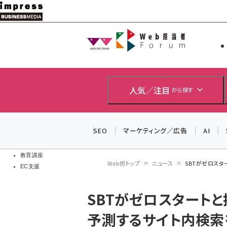
メ
イ
Web担当者
Web担当者
ン
EC担当者
コ
製品導入
ン
企業IT
ソフト開発
テ
人気／注目
から探す
IoT・AI
ン
DCクラウド
研究・調査
ツ
SEO
マーケティング／広告
AI
エネルギー
に
ドローン
移
教育講座
Web担トップ
ニュース
SBTがゼロス
EC支援
動
パ
SBTがゼロスタート
ン
予測するサイト内検索
く