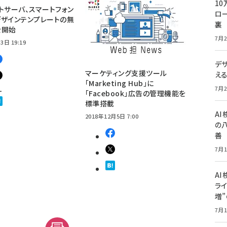
10
トサーバ、スマートフォン
ロー
ザインテンプレートの無
裏
を開始
7月2
3日 19:19
デ
マーケティング支援ツール
え
「Marketing Hub」に
1
7月2
「Facebook」広告の管理機能を
標準搭載
A
2018年12月5日 7:00
の
善
7月1
AI
ライ
増
7月1