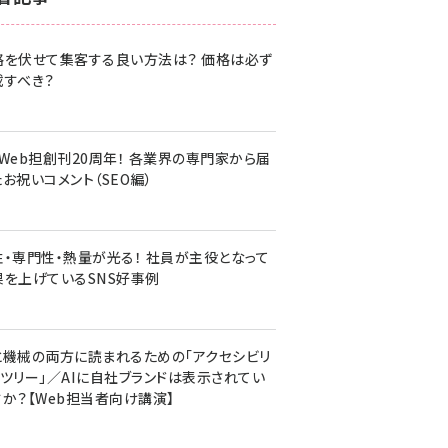
z世代 (1620)
格を伏せて集客する良い方法は？ 価格は必ず
meo (1274)
載すべき？
llmo (1160)
・Web担創刊20周年！ 各業界の専門家から届
お祝いコメント（SEO編）
性・専門性・熱量が光る！ 社員が主役となって
果を上げているSNS好事例
と機械の両方に読まれるための「アクセシビリ
ィツリー」／AIに自社ブランドは表示されてい
すか？【Web担当者向け講演】