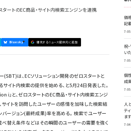
スタートのEC商品・サイト内検索エンジンを連携
価
記
7:05
Bluesky
優先するニュース提供元に追加
祝
いた
7:05
ー(SBT)は、ECソリューション開発のゼロスタートと
個
成
るサイト内検索の提供を始める、と5月24日発表した。
7:05
ion i」と、ゼロスタートのEC商品・サイト内検索エンジ
連携させ、サイトを訪問したユーザーの感情を加味した検索結
人
テ
バージョン(最終成果)率を高める。 検索でユーザー
ま
、並べ替え条件などはその瞬間のユーザーの需要を強く
7:04