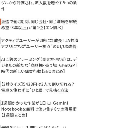
グルから評価され、流入数を増やす5つの条
件
派遣で働く期間、同じ会社・同じ職場を継続
希望「3年以上」が第1位【エン調べ】
アクティブユーザーが2倍に急成長！ JA共済
アプリに学ぶ“ユーザー視点”のUI/UX改善
AI回答のフレーミング（見せ方・提示）は、デ
ジタルの新たな「商品棚・売り場」――ChatGPT
時代の新しい購買行動【SEOまとめ】
【3秒クイズ】5433円は3人で割り切れる？
電卓を使わずに「ひと目」で見抜く方法
1週間かかった作業が1日に！ Gemini
Notebookを無料で使い倒す8つの活用術
【1週間まとめ】
無料BIツール入門『いちばんやさしい