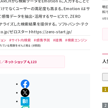
EARCHから検索データをEmotion iに入力することで
明日
でなくユーザーの満足度も高まる。Emotion iはサ
料
感情データを抽出・活用するサービスで、ZERO
8月5
ソナライズした検索結果を提供する。 ソフトバンク・テク
o.jp/
ゼロスタート
https://zero-start.jp/
ジョン
#サイト内検索
#感情予測
#提携
#検索エンジン
人
C／ネットショップ
4,123
シェアする
ポストする
>ブクマする