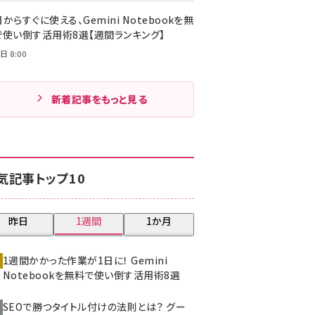
からすぐに使える、Gemini Notebookを無
で使い倒す活用術8選【週間ランキング】
日 8:00
新着記事をもっと見る
気記事トップ10
昨日
1週間
1か月
1週間かかった作業が1日に！ Gemini
Notebookを無料で使い倒す活用術8選
SEOで勝つタイトル付けの法則とは？ グー