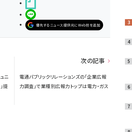
noteで書く
LINEで送る
優先するニュース提供元にWeb担を追加
次の記事
ュニ
電通パブリックリレーションズの「企業広報
E」提
力調査」で業種別広報力トップは電力・ガス