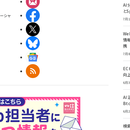
メルマガ
A
とS
Facebook
ーシャ
7月1
X(エックス)
W
情報
BlueSky
携
7月8
Googleニュース
E
RSS
向
6月3
A
Bt
6月2
検索