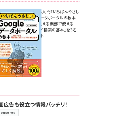
無料BIツール入門『いちばんやさし
いGoogleデータポータルの教本
人気講師が教える業務で使える
ダッシュボード構築の基本』を3名
様にプレゼント
7月31日 10:00
画広告も役立つ情報バッチリ！
ponsored