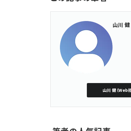
山川 健
山川 健（Web
筆者の人気記事