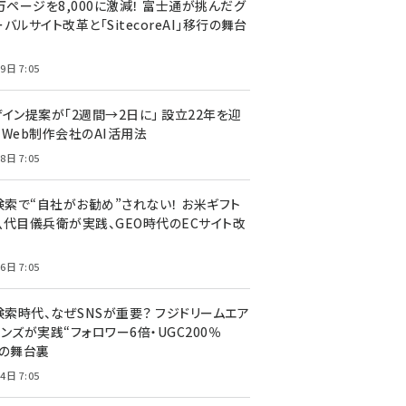
万ページを8,000に激減！ 富士通が挑んだグ
バルサイト改革と「SitecoreAI」移行の舞台
9日 7:05
ザイン提案が「2週間→2日に」 設立22年を迎
るWeb制作会社のAI活用法
8日 7:05
I検索で“自社がお勧め”されない！ お米ギフト
八代目儀兵衛が実践、GEO時代のECサイト改
6日 7:05
検索時代、なぜSNSが重要？ フジドリームエア
ンズが実践“フォロワー6倍・UGC200％
”の舞台裏
4日 7:05