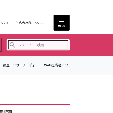
について
広告出稿について
MENU
調査／リサーチ／統計
Web担当者／仕事
法律／標準規格
seo (3519)
ai (2801)
youtube (2425)
note (2310)
セミナー (2301)
着記事