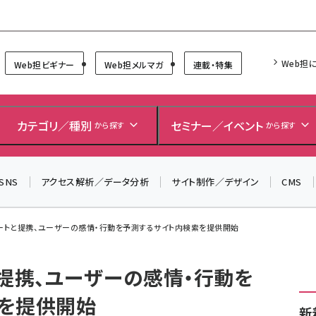
Forum
Web担
Web担ビギナー
Web担メルマガ
連載・特集
＼ 読者アンケートにご協力ください ／
7月24日で創刊20周年。ご回答者には抽選でプレゼントを
カテゴリ／種別
セミナー／イベント
から探す
から探す
差し上げます！
▼アンケートページはこちらから▼
SNS
アクセス解析／データ分析
サイト制作／デザイン
CMS
タートと提携、ユーザーの感情・行動を予測するサイト内検索を提供開始
と提携、ユーザーの感情・行動を
を提供開始
新