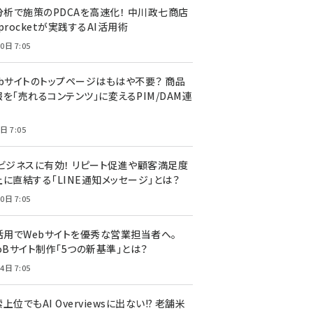
I分析で施策のPDCAを高速化！ 中川政七商店
procketが実践するAI活用術
0日 7:05
ebサイトのトップページはもはや不要？ 商品
を「売れるコンテンツ」に変えるPIM/DAM連
日 7:05
Cビジネスに有効！ リピート促進や顧客満足度
上に直結する「LINE通知メッセージ」とは？
0日 7:05
I活用でWebサイトを優秀な営業担当者へ。
oBサイト制作「5つの新基準」とは？
4日 7:05
上位でもAI Overviewsに出ない!? 老舗米