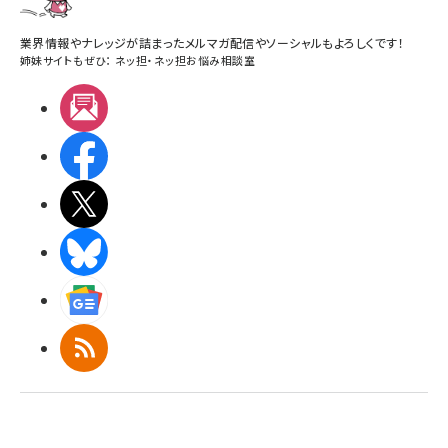
業界情報やナレッジが詰まったメルマガ配信やソーシャルもよろしくです！
姉妹サイトもぜひ：
ネッ担
・
ネッ担お悩み相談室
メルマガ
Facebook
X(エックス)
BlueSky
Googleニュース
RSS