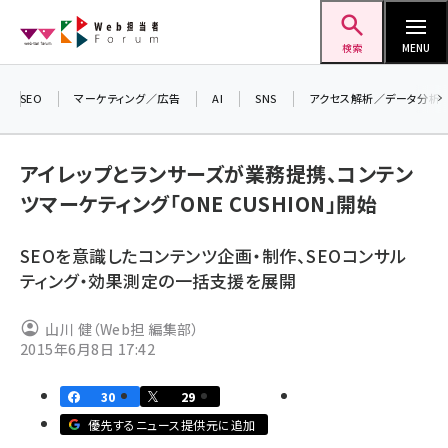
メ
Web担当者Forum
イ
検索
MENU
ン
コ
SEO
マーケティング／広告
AI
SNS
アクセス解析／データ分析
＼ 
ン
7月
テ
アイレップとランサーズが業務提携、コンテン
差し
ン
ツマーケティング「ONE CUSHION」開始
▼ア
ツ
seo (3523)
に
SEOを意識したコンテンツ企画・制作、SEOコンサル
ai (2804)
移
ティング・効果測定の一括支援を展開
動
youtube (2429)
山川 健（Web担 編集部）
note (2312)
2015年6月8日 17:42
セミナー (2303)
30
29
z世代 (1622)
優先するニュース提供元に追加
meo (1275)