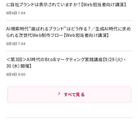
￥5,990
組織の成果を最大化する ルールのデザイン
に自社ブランドは表示されていますか？【Web担当者向け講演】
サッポロ 生ビール 黒ラベル 350ml 缶 24本
ビール ケース買い【6/30応募〆切! 黒ラベルビ
￥1,980
8月6日 7:04
Anker PowerLine III Flow USB-C & USB-
ヤセラーキャンペーン】
C ケーブル Anker絡まないケーブル 240W 結
￥4,857
束バンド付き USB PD対応 シリコン素材採用
AI検索時代“選ばれるブランド”はどう作る？／生成AI時代に求め
iPhone 17 / 16 / 15 / Galaxy iPad Pro
￥1,890
られる次世代Web制作フロー【Web担当者向け講演】
Amazonランキングをもっと見る
MacBook Pro/Air 各種対応 (1.8m ミッドナ
イトブラック)
8月5日 7:04
Amazonランキングをもっと見る
Amazonランキングをもっと見る
＜第3回＞AI時代のBtoBマーケティング実践講座【9/29（火）・
30（水）開催】
8月4日 9:00
すべて見る