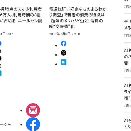
7月2
年4月時点のスマホ利用者
電通総研、「好きなものまるわか
96万人、利用時間の8割
り調査」で若者の消費の特徴は
が占める「ニールセン調
「趣味のメリハリ化」と「消費の
デ
総“交際費”化
え
3日 9:37
2013年3月6日 22:10
7月2
3
A
の
善
5
7月1
AI
ライ
増
7月1
メルマガ
A
Facebook
ーシャ
とS