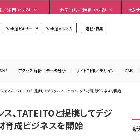
気／注目
カテゴリ／種別
セミ
から探す
から探す
Forum
Web担ビギナー
Web担メルマガ
連載・特集
＼ 読者アンケートにご協力ください ／
7月24日で創刊20周年。ご回答者には抽選でプレゼントを
差し上げます！
SNS
アクセス解析／データ分析
サイト制作／デザイン
CMS
▼アンケートページはこちらから▼
ジェンス、TATEITOと提携してデジタルマーケティング人材育成ビジネスを開始
ス、TATEITOと提携してデジ
材育成ビジネスを開始
新