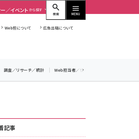
ナー／イベント
から探す
検索
MENU
Web担について
広告出稿について
seo (3516)
調査／リサーチ／統計
Web担当者／仕事
法律／標準規格
ai (2799)
youtube (2420)
note (2308)
セミナー (2296)
z世代 (1617)
着記事
meo (1274)