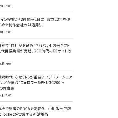
9日 7:05
ザイン提案が「2週間→2日に」 設立22年を迎
るWeb制作会社のAI活用法
8日 7:05
I検索で“自社がお勧め”されない！ お米ギフト
八代目儀兵衛が実践、GEO時代のECサイト改
6日 7:05
検索時代、なぜSNSが重要？ フジドリームエア
ンズが実践“フォロワー6倍・UGC200％
”の舞台裏
4日 7:05
I分析で施策のPDCAを高速化！ 中川政七商店
procketが実践するAI活用術