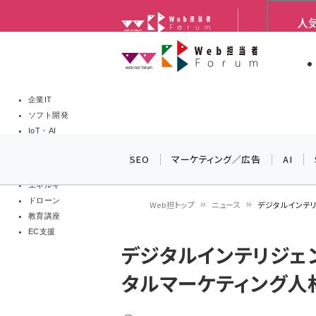
メ
人
Web担当者Forum
イ
Web担当者
Web担当者
ン
EC担当者
コ
製品導入
ン
企業IT
ソフト開発
テ
IoT・AI
ン
DCクラウド
SEO
マーケティング／広告
AI
研究・調査
ツ
エネルギー
に
ドローン
Web担トップ
ニュース
デジタルインテリ
移
教育講座
パ
EC支援
動
デジタルインテリジェン
ン
タルマーケティング人
く
ず