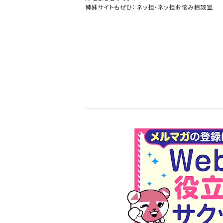
姉妹サイトもぜひ：
ネッ担
・
ネッ担お悩み相談室