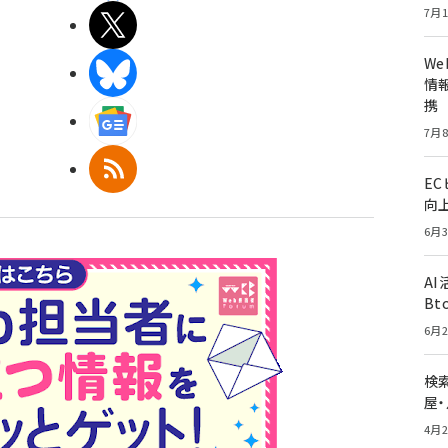
7月1
X(エックス)
W
BlueSky
情報
携
Googleニュース
7月8
RSS
E
向
6月3
A
Bt
6月2
検索
屋
4月2