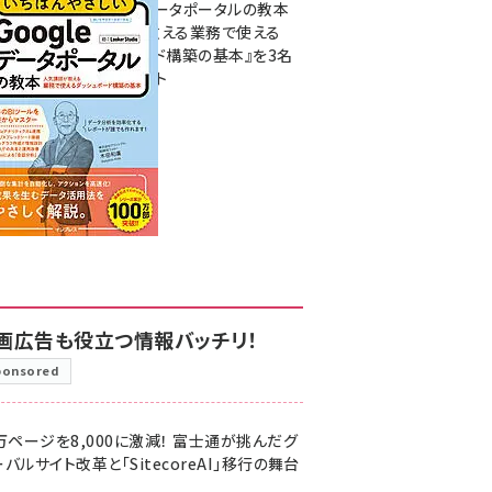
いGoogleデータポータルの教本
人気講師が教える業務で使える
ダッシュボード構築の基本』を3名
様にプレゼント
7月31日 10:00
画広告も役立つ情報バッチリ！
ponsored
万ページを8,000に激減！ 富士通が挑んだグ
バルサイト改革と「SitecoreAI」移行の舞台