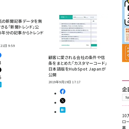
紙の新聞記事データを無
きる「新聞トレンド」公
5年分の記事からトレンド
21日 9:59
顧客に愛される会社の条件や信
3
条をまとめた「カスタマーコード」
日本語版をHubSpot Japanが
公開
5
2019年9月19日 17:17
企
S
10
ロー
裏