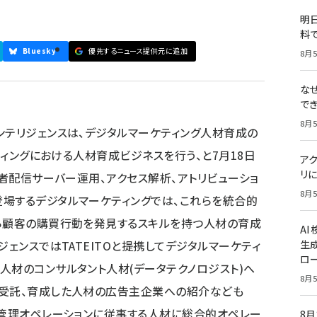
明日
料
Bluesky
優先するニュース提供元に追加
8月5
な
で
8月5
ンテリジェンスは、デジタルマーケティング人材育成の
ケティングにおける人材育成ビジネスを行う、と7月18日
ア
リに
三者配信サーバー運用、アクセス解析、アトリビューショ
8月5
場するデジタルマーケティングでは、これらを統合的
から顧客の購買行動を発見するスキルを持つ人材の育成
A
ジェンスではTATEITOと提携してデジタルマーケティ
生
ロ
人材のコンサルタント人材(データテクノロジスト)へ
8月5
の受託、育成した人材の広告主企業への紹介なども
札管理オペレーションに従事する人材に総合的オペレー
8月