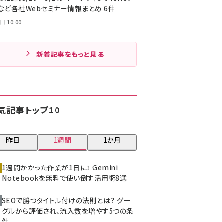
Cなど各社Webセミナー情報まとめ 6件
日 10:00
新着記事をもっと見る
気記事トップ10
昨日
1週間
1か月
1週間かかった作業が1日に！ Gemini
Notebookを無料で使い倒す活用術8選
SEOで勝つタイトル付けの法則とは？ グー
グルから評価され、流入数を増やす5つの条
件