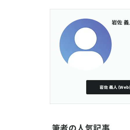
岩佐 義
岩佐 義人（Web
筆者の人気記事