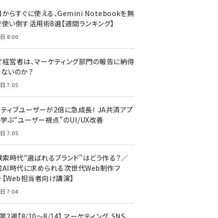
llmo (1155)
からすぐに使える、Gemini Notebookを無
で使い倒す活用術8選【週間ランキング】
日 8:00
ぜ経営者は、マーケティング部門の報告に納得
きないのか？
日 7:05
クティブユーザーが2倍に急成長！ JA共済アプ
学ぶ“ユーザー視点”のUI/UX改善
日 7:05
I検索時代“選ばれるブランド”はどう作る？／
成AI時代に求められる次世代Web制作フ
ー【Web担当者向け講演】
日 7:04
第2週【8/10～8/14】 マーケティング、SNS、