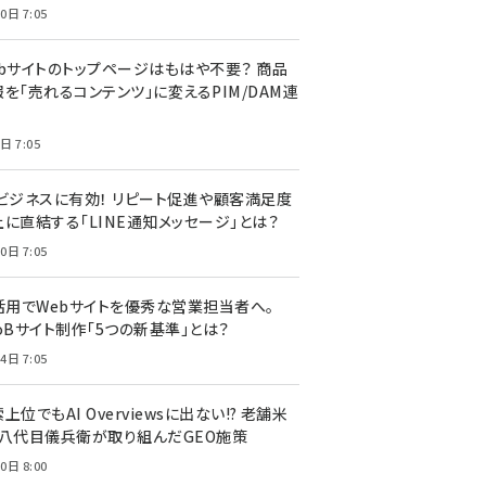
0日 7:05
ebサイトのトップページはもはや不要？ 商品
を「売れるコンテンツ」に変えるPIM/DAM連
日 7:05
Cビジネスに有効！ リピート促進や顧客満足度
上に直結する「LINE通知メッセージ」とは？
0日 7:05
I活用でWebサイトを優秀な営業担当者へ。
oBサイト制作「5つの新基準」とは？
4日 7:05
上位でもAI Overviewsに出ない!? 老舗米
・八代目儀兵衛が取り組んだGEO施策
0日 8:00