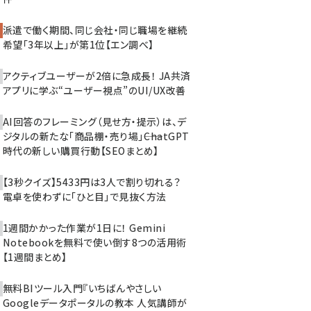
派遣で働く期間、同じ会社・同じ職場を継続
希望「3年以上」が第1位【エン調べ】
アクティブユーザーが2倍に急成長！ JA共済
アプリに学ぶ“ユーザー視点”のUI/UX改善
AI回答のフレーミング（見せ方・提示）は、デ
ジタルの新たな「商品棚・売り場」――ChatGPT
時代の新しい購買行動【SEOまとめ】
【3秒クイズ】5433円は3人で割り切れる？
電卓を使わずに「ひと目」で見抜く方法
1週間かかった作業が1日に！ Gemini
Notebookを無料で使い倒す8つの活用術
【1週間まとめ】
無料BIツール入門『いちばんやさしい
Googleデータポータルの教本 人気講師が