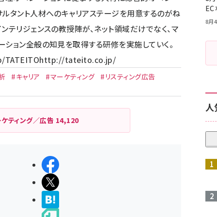
E
サルタント人材へのキャリアステージを用意するのがね
8月4
インテリジェンスの教授陣が、ネット領域だけでなく、マ
ーション全般の知見を取得する研修を実施していく。
p/
TATEITO
http://tateito.co.jp/
析
#キャリア
#マーケティング
#リスティング広告
人
ーケティング／広告
14,120
シェアする
ポストする
>ブクマする