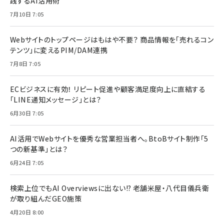
践するAI活用術
7月10日 7:05
Webサイトのトップページはもはや不要？ 商品情報を「売れるコン
テンツ」に変えるPIM/DAM連携
7月8日 7:05
ECビジネスに有効！ リピート促進や顧客満足度向上に直結する
「LINE通知メッセージ」とは？
6月30日 7:05
AI活用でWebサイトを優秀な営業担当者へ。BtoBサイト制作「5
つの新基準」とは？
6月24日 7:05
検索上位でもAI Overviewsに出ない!? 老舗米屋・八代目儀兵衛
が取り組んだGEO施策
4月20日 8:00