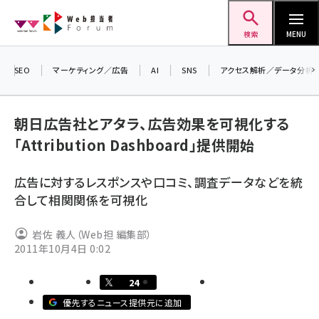
メ
Web担当者Forum
イ
検索
MENU
ン
コ
SEO
マーケティング／広告
AI
SNS
アクセス解析／データ分析
＼ 
ン
生成
テ
朝日広告社とアタラ、広告効果を可視化する
るセ
ン
「Attribution Dashboard」提供開始
20
ツ
seo (3536)
▼申
に
広告に対するレスポンスや口コミ、調査データなどを統
ai (2818)
移
合して相関関係を可視化
動
youtube (2444)
岩佐 義人（Web担 編集部）
note (2320)
2011年10月4日 0:02
セミナー (2313)
24
z世代 (1629)
優先するニュース提供元に追加
meo (1279)