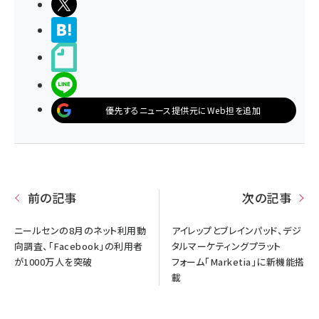
ポストする
>ブクマする
noteで書く
LINEで送る
優先するニュース提供元にWeb担を追加
前の記事
次の記事
ニールセンの8月のネット利用動
アイレップとブレインパッド、デジ
向調査、「Facebook」の利用者
タルマーケティングプラット
が1000万人を突破
フォーム「Marketia」に新機能搭
載