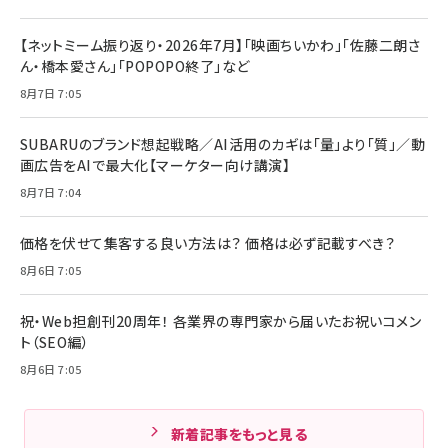
【ネットミーム振り返り・2026年7月】「映画ちいかわ」「佐藤二朗さ
ん・橋本愛さん」「POPOPO終了」など
8月7日 7:05
SUBARUのブランド想起戦略／AI活用のカギは「量」より「質」／動
画広告をAIで最大化【マーケター向け講演】
8月7日 7:04
価格を伏せて集客する良い方法は？ 価格は必ず記載すべき？
8月6日 7:05
祝・Web担創刊20周年！ 各業界の専門家から届いたお祝いコメン
ト（SEO編）
8月6日 7:05
新着記事をもっと見る