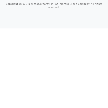
Copyright ©2026 Impress Corporation, An impress Group Company. All rights
reserved.