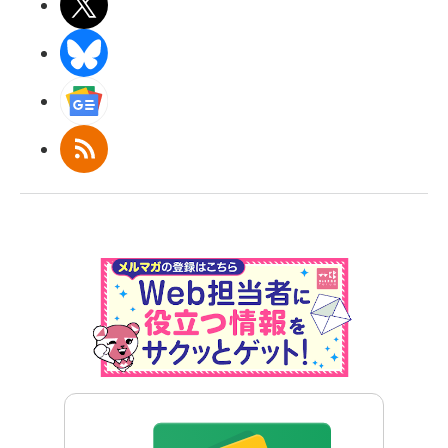
X(エックス)
BlueSky
Googleニュース
RSS