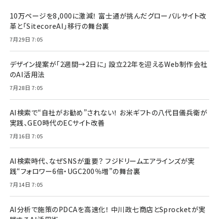
10万ページを8,000に激減！ 富士通が挑んだグローバルサイト改
革と「SitecoreAI」移行の舞台裏
7月29日 7:05
デザイン提案が「2週間→2日に」 設立22年を迎えるWeb制作会社
のAI活用法
7月28日 7:05
AI検索で“自社がお勧め”されない！ お米ギフトの八代目儀兵衛が
実践、GEO時代のECサイト改善
7月16日 7:05
AI検索時代、なぜSNSが重要？ フジドリームエアラインズが実
践“フォロワー6倍・UGC200％増”の舞台裏
7月14日 7:05
AI分析で施策のPDCAを高速化！ 中川政七商店とSprocketが実