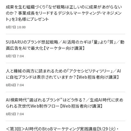
持／BTS]
フィルム 強化ガラス 耐衝撃 高透過率 指紋防
ラシック
止 貼りやすい ガイド枠付き いPhone17 (6.3
成果を生む組織づくり『なぜ戦略は正しいのに成果があがらない
￥1,100
￥5,000
インチ) 対応 2枚セット DSP25F1698
のか？ 事業成長をリードするデジタルマーケティング・マネジメン
￥1,599
ト』を3名様にプレゼント
anan(アンアン)2026/07/08号
Anker PowerLine III Flow USB-C & USB-
No.2502[2026年後半、あなたの恋と運命／山
【New】Amazon Fire TV Stick HD | 手軽に
C ケーブル Anker絡まないケーブル 240W 結
8月7日 10:00
田涼介]
ストリーミングをはじめよう | ストリーミングメ
束バンド付き USB PD対応 シリコン素材採用
ディアプレイヤー
iPhone 17 / 16 / 15 / Galaxy iPad Pro
￥880
￥1,890
MacBook Pro/Air 各種対応 (1.8m ミッドナ
SUBARUのブランド想起戦略／AI活用のカギは「量」より「質」／動
￥6,980
イトブラック)
画広告をAIで最大化【マーケター向け講演】
ママ投資家が育休中に１億貯めた株式投資
アサヒ飲料 モンスター エナジー 355ml×24
8月7日 7:04
Anker Soundcore P31i (Bluetooth 6.1)
本
￥1,870
【完全ワイヤレスイヤホン/アクティブノイズキャ
￥4,192
ンセリング/マルチポイント接続 / 最大50時間
人と機械の両方に読まれるための「アクセシビリティツリー」／AI
再生 / PSE技術基準適合】ブラック
￥5,990
組織の成果を最大化する ルールのデザイン
に自社ブランドは表示されていますか？【Web担当者向け講演】
サッポロ 生ビール 黒ラベル 350ml 缶 24本
ビール ケース買い【6/30応募〆切! 黒ラベルビ
￥1,980
8月6日 7:04
Anker PowerLine III Flow USB-C & USB-
ヤセラーキャンペーン】
C ケーブル Anker絡まないケーブル 240W 結
￥4,857
束バンド付き USB PD対応 シリコン素材採用
AI検索時代“選ばれるブランド”はどう作る？／生成AI時代に求め
iPhone 17 / 16 / 15 / Galaxy iPad Pro
￥1,890
られる次世代Web制作フロー【Web担当者向け講演】
Amazonランキングをもっと見る
MacBook Pro/Air 各種対応 (1.8m ミッドナ
イトブラック)
8月5日 7:04
Amazonランキングをもっと見る
Amazonランキングをもっと見る
＜第3回＞AI時代のBtoBマーケティング実践講座【9/29（火）・