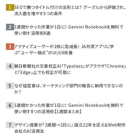
SEOで勝つタイトル付けの法則とは？ グーグルから評価され、
流入数を増やす5つの条件
1週間かかった作業が1日に！ Gemini Notebookを無料で
使い倒す活用術8選
アクティブユーザーが2倍に急成長！ JA共済アプリに学
ぶ“ユーザー視点”のUI/UX改善
朝日新聞社の文章校正AI「Typoless」がブラウザ「Chrome」
と「Edge」上でも校正が可能に
なぜ経営者は、マーケティング部門の報告に納得できないの
か？
1週間かかった作業が1日に！ Gemini Notebookを無料で
使い倒す8つの活用術【1週間まとめ】
デザイン提案が「2週間→2日に」 設立22年を迎えるWeb制作
会社のAI活用法