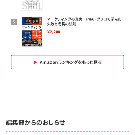
マーケティングの真実 P&G・グリコで学んだ
失敗と成長の法則
￥2,200
Amazonランキングをもっと見る
Amazon ビジネス・経済関連書籍 の売れ筋ランキン
Amazon 家電＆カメラ の売れ筋ランキング
Amazon パソコン・周辺機器 の売れ筋ランキング
グ
更新日時：2026/06/26 19:00
更新日時：2026/06/26 19:00
更新日時：2026/06/26 19:00
anan(アンアン)2026/07/01号 No.2501[魅
KIOXIA(キオクシア) 旧東芝メモリ microSD
KIOXIA(キオクシア) 旧東芝メモリ microSD
せるカラダ2026／宮舘涼太]
128GB UHS-I Class10 (最大読出速度
128GB UHS-I Class10 (最大読出速度
100MB/s) Nintendo Switch動作確認済 国
100MB/s) Nintendo Switch動作確認済 国
￥880
内サポート正規品 メーカー保証5年
内サポート正規品 メーカー保証5年
￥2,680
￥2,680
KLMEA128G
KLMEA128G
編集部からのおしらせ
anan(アンアン)2026/06/24号 No.2500増
刊 スペシャルエディション[王道エンタメの矜
NIMASO ガラスフィルム iPhone 17 用 保護
Amazon eギフトカード - Amazonロゴ - ク