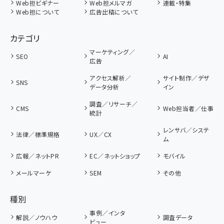
Web担ビギナー
Web担メルマガ
連載・特集
Web担について
広告出稿について
カテゴリ
マーケティング／
SEO
AI
広告
アクセス解析／
サイト制作／デザ
SNS
データ分析
イン
調査／リサーチ／
CMS
Web担当者／仕事
統計
レンサバ／システ
法律／標準規格
UX／CX
ム
広報／ネットPR
EC／ネットショップ
モバイル
メールマーケ
SEM
その他
種別
事例／インタ
解説／ノウハウ
調査データ
ビュー