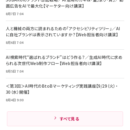
￥6,980
イトブラック)
画広告をAIで最大化【マーケター向け講演】
ママ投資家が育休中に１億貯めた株式投資
アサヒ飲料 モンスター エナジー 355ml×24
8月7日 7:04
Anker Soundcore P31i (Bluetooth 6.1)
本
￥1,870
【完全ワイヤレスイヤホン/アクティブノイズキャ
￥4,192
ンセリング/マルチポイント接続 / 最大50時間
人と機械の両方に読まれるための「アクセシビリティツリー」／AI
再生 / PSE技術基準適合】ブラック
￥5,990
組織の成果を最大化する ルールのデザイン
に自社ブランドは表示されていますか？【Web担当者向け講演】
サッポロ 生ビール 黒ラベル 350ml 缶 24本
ビール ケース買い【6/30応募〆切! 黒ラベルビ
￥1,980
8月6日 7:04
Anker PowerLine III Flow USB-C & USB-
ヤセラーキャンペーン】
C ケーブル Anker絡まないケーブル 240W 結
￥4,857
束バンド付き USB PD対応 シリコン素材採用
AI検索時代“選ばれるブランド”はどう作る？／生成AI時代に求め
iPhone 17 / 16 / 15 / Galaxy iPad Pro
￥1,890
られる次世代Web制作フロー【Web担当者向け講演】
Amazonランキングをもっと見る
MacBook Pro/Air 各種対応 (1.8m ミッドナ
イトブラック)
8月5日 7:04
Amazonランキングをもっと見る
Amazonランキングをもっと見る
＜第3回＞AI時代のBtoBマーケティング実践講座【9/29（火）・
30（水）開催】
8月4日 9:00
すべて見る