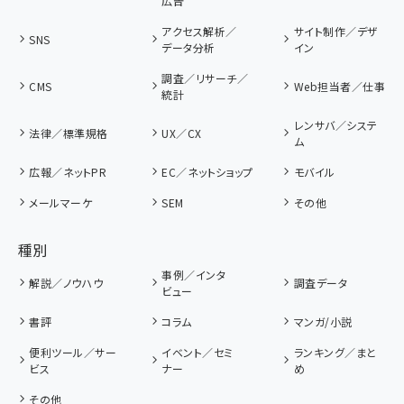
広告
アクセス解析／
サイト制作／デザ
SNS
データ分析
イン
調査／リサーチ／
CMS
Web担当者／仕事
統計
レンサバ／システ
法律／標準規格
UX／CX
ム
広報／ネットPR
EC／ネットショップ
モバイル
メールマーケ
SEM
その他
種別
事例／インタ
解説／ノウハウ
調査データ
ビュー
書評
コラム
マンガ/小説
便利ツール／サー
イベント／セミ
ランキング／まと
ビス
ナー
め
その他