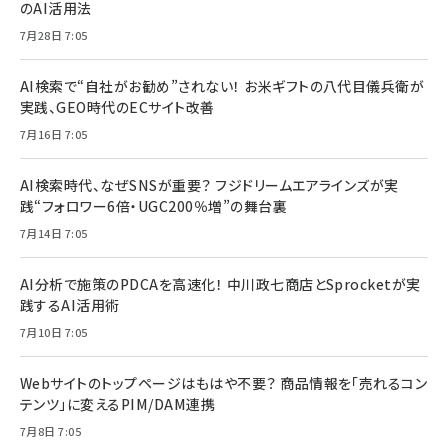
のAI活用法
7月28日 7:05
AI検索で“自社がお勧め”されない！ お米ギフトの八代目儀兵衛が
実践、GEO時代のECサイト改善
7月16日 7:05
AI検索時代、なぜSNSが重要？ フジドリームエアラインズが実
践“フォロワー6倍・UGC200％増”の舞台裏
7月14日 7:05
AI分析で施策のPDCAを高速化！ 中川政七商店とSprocketが実
践するAI活用術
7月10日 7:05
Webサイトのトップページはもはや不要？ 商品情報を「売れるコン
テンツ」に変えるPIM/DAM連携
7月8日 7:05