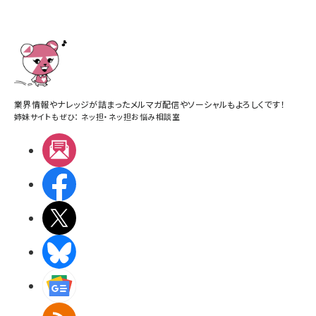
業界情報やナレッジが詰まったメルマガ配信やソーシャルもよろしくです！
姉妹サイトもぜひ：
ネッ担
・
ネッ担お悩み相談室
メルマガ
Facebook
X(エックス)
BlueSky
Googleニュース