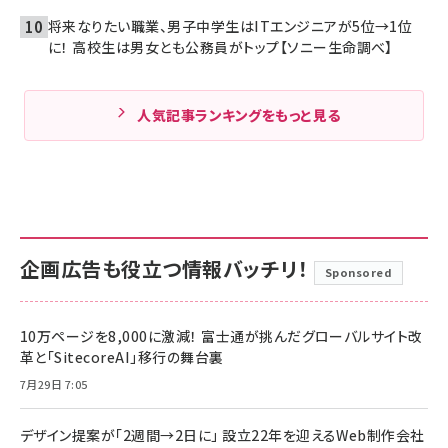
将来なりたい職業、男子中学生はITエンジニアが5位→1位
に！ 高校生は男女とも公務員がトップ【ソニー生命調べ】
人気記事ランキングをもっと見る
企画広告も役立つ情報バッチリ！
Sponsored
10万ページを8,000に激減！ 富士通が挑んだグローバルサイト改
革と「SitecoreAI」移行の舞台裏
7月29日 7:05
デザイン提案が「2週間→2日に」 設立22年を迎えるWeb制作会社