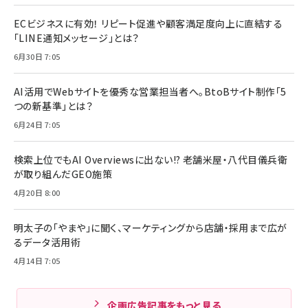
ECビジネスに有効！ リピート促進や顧客満足度向上に直結する
「LINE通知メッセージ」とは？
6月30日 7:05
AI活用でWebサイトを優秀な営業担当者へ。BtoBサイト制作「5
つの新基準」とは？
6月24日 7:05
検索上位でもAI Overviewsに出ない!? 老舗米屋・八代目儀兵衛
が取り組んだGEO施策
4月20日 8:00
明太子の「やまや」に聞く、マーケティングから店舗・採用まで広が
るデータ活用術
4月14日 7:05
企画広告記事をもっと見る