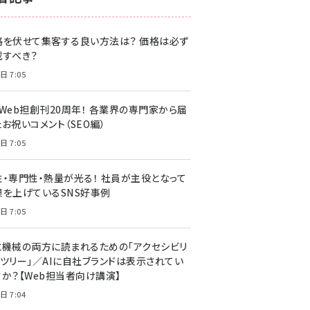
z世代 (1622)
格を伏せて集客する良い方法は？ 価格は必ず
meo (1275)
載すべき？
llmo (1163)
日 7:05
・Web担創刊20周年！ 各業界の専門家から届
お祝いコメント（SEO編）
日 7:05
性・専門性・熱量が光る！ 社員が主役となって
果を上げているSNS好事例
日 7:05
と機械の両方に読まれるための「アクセシビリ
ィツリー」／AIに自社ブランドは表示されてい
すか？【Web担当者向け講演】
日 7:04