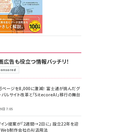
画広告も役立つ情報バッチリ！
ponsored
万ページを8,000に激減！ 富士通が挑んだグ
バルサイト改革と「SitecoreAI」移行の舞台
9日 7:05
ザイン提案が「2週間→2日に」 設立22年を迎
るWeb制作会社のAI活用法