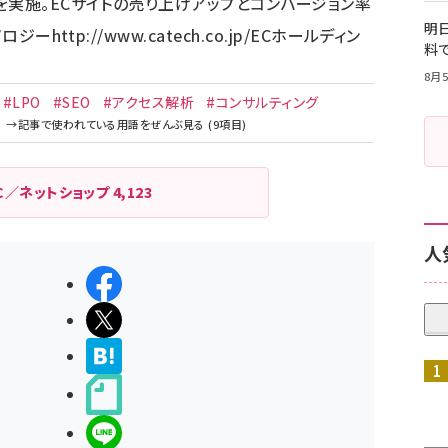
を実施。ECサイトの売り上げアップとコンバージョン率
明日
ノロジー
http://www.catech.co.jp/
ECホールディン
料
8月5
#LPO
#SEO
#アクセス解析
#コンサルティング
C／ネットショップ
4,123
人
シェアする
ポストする
>ブクマする
noteで書く
LINEで送る