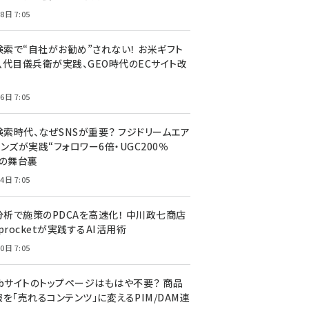
8日 7:05
I検索で“自社がお勧め”されない！ お米ギフト
八代目儀兵衛が実践、GEO時代のECサイト改
6日 7:05
検索時代、なぜSNSが重要？ フジドリームエア
ンズが実践“フォロワー6倍・UGC200％
”の舞台裏
4日 7:05
I分析で施策のPDCAを高速化！ 中川政七商店
procketが実践するAI活用術
0日 7:05
ebサイトのトップページはもはや不要？ 商品
を「売れるコンテンツ」に変えるPIM/DAM連