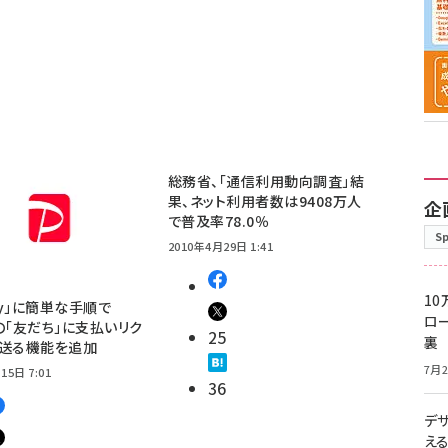
総務省、「通信利用動向調査」結
果、ネット利用者数は9408万人
企
で普及率78.0％
S
2010年4月29日 1:41
10
Pay」に簡単な手順で
ロー
E」の「友だち」に支払いリク
25
裏
を送る機能を追加
7月2
15日 7:01
36
デ
え