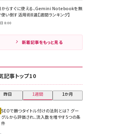
からすぐに使える、Gemini Notebookを無
で使い倒す活用術8選【週間ランキング】
日 8:00
新着記事をもっと見る
気記事トップ10
昨日
1週間
1か月
SEOで勝つタイトル付けの法則とは？ グー
グルから評価され、流入数を増やす5つの条
件