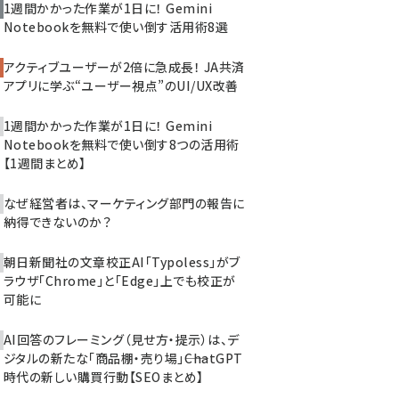
1週間かかった作業が1日に！ Gemini
Notebookを無料で使い倒す活用術8選
アクティブユーザーが2倍に急成長！ JA共済
アプリに学ぶ“ユーザー視点”のUI/UX改善
1週間かかった作業が1日に！ Gemini
Notebookを無料で使い倒す8つの活用術
【1週間まとめ】
なぜ経営者は、マーケティング部門の報告に
納得できないのか？
朝日新聞社の文章校正AI「Typoless」がブ
ラウザ「Chrome」と「Edge」上でも校正が
可能に
AI回答のフレーミング（見せ方・提示）は、デ
ジタルの新たな「商品棚・売り場」――ChatGPT
時代の新しい購買行動【SEOまとめ】