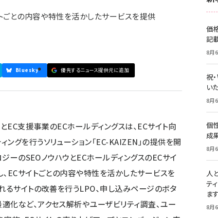
トごとの内容や特性を活かしたサービスを提供
価
記
8月6
Bluesky
優先するニュース提供元に追加
祝
いた
8月6
ーとEC支援事業のECホールディングスは、ECサイト向
個
成
グを行うソリューション「EC-KAIZEN」の提供を開
8月6
ロジーのSEOノウハウとECホールディングスのECサイ
し、ECサイトごとの内容や特性を活かしたサービスを
人
テ
れるサイトの改善を行うLPO、申し込みページのボタ
ま
適化など、アクセス解析やユーザビリティ調査、ユー
8月6