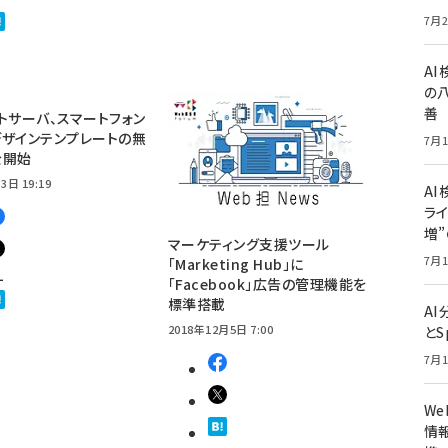
7月2
A
の
善
トサーバ、スマートフォン
ザインテンプレートの無
7月1
を開始
3日 19:19
AI
ライ
増
マーケティング支援ツール
7月1
「Marketing Hub」に
1
「Facebook」広告の管理機能を
標準搭載
A
2018年12月5日 7:00
とS
7月1
W
情報