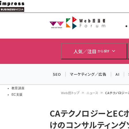
メ
イ
Web担当者
Web担当者
ン
EC担当者
コ
製品導入
ン
企業IT
ソフト開発
テ
人気／注目
から探す
IoT・AI
ン
DCクラウド
研究・調査
ツ
SEO
マーケティング／広告
AI
エネルギー
に
ドローン
移
教育講座
Web担トップ
ニュース
CAテクノロジー
EC支援
動
パ
CAテクノロジーとEC
ン
けのコンサルティング
く