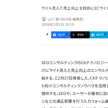
ず
サイト流入と売上向上を目的にECサイ
山川 健（Web担 編集部）
2009年3月2日 19:19
シェア
ポスト
はてブ
SEOコンサルティングのCAテクノロジ
けにサイト流入と売上向上のコンサルティン
始する、と2月27日発表した。CAテクノ
ト向けコンサルティングノウハウを活用
提供する。SEOや、ユーザーが最初に訪
ンなどの適正配置を行う入力フォーム最