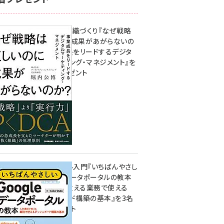
成果を生む組織づくり『なぜ戦略
は正しいのに成果があがらないの
か？ 事業成長をリードするデジタ
ルマーケティング・マネジメント』を
3名様にプレゼント
10:00
無料BIツール入門『いちばんやさし
いGoogleデータポータルの教本
人気講師が教える業務で使える
ダッシュボード構築の基本』を3名
様にプレゼント
7月31日 10:00