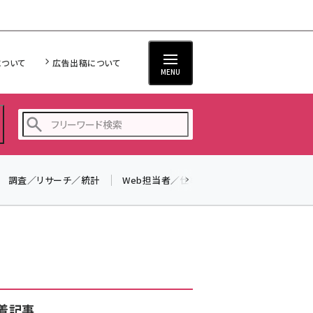
について
広告出稿について
MENU
調査／リサーチ／統計
Web担当者／仕事
法律／標準規格
seo (3524)
ai (2804)
youtube (2431)
note (2312)
セミナー (2306)
着記事