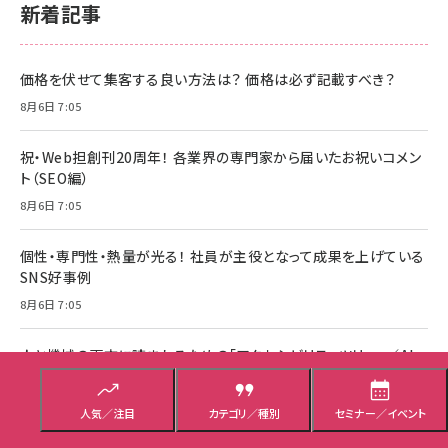
新着記事
価格を伏せて集客する良い方法は？ 価格は必ず記載すべき？
8月6日 7:05
祝・Web担創刊20周年！ 各業界の専門家から届いたお祝いコメン
ト（SEO編）
8月6日 7:05
個性・専門性・熱量が光る！ 社員が主役となって成果を上げている
SNS好事例
8月6日 7:05
人と機械の両方に読まれるための「アクセシビリティツリー」／AI
に自社ブランドは表示されていますか？【Web担当者向け講演】
8月6日 7:04
人気／注目
カテゴリ／種別
セミナー／イベント