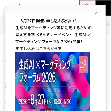
メ
Web担当者Forum
イ
検索
MENU
ン
＼ 8月27日開催、申し込み受付中！ ／
コ
SEO
マーケティング／広告
AI
SNS
アクセス解析／データ分析
生成AIをマーケティング等に活用するための
ン
考え方を学べるセミナーイベント「生成AI ×
テ
用語「メンバーズ」 が使われている記事の一覧
マーケティング フォーラム 2026」開催！
ン
▼申し込みはこちらから▼
全 30 記事中 1 ～ 30 を表示中
ツ
seo (3524)
に
残数僅か！10/18（金）【新規ファン8,000人獲
得！「celebration（お祝い）」で広がる、 ヘレ
ai (2804)
移
ナ ルビンスタインのFacebookキャンペーンと
動
は？】
youtube (2431)
本セミナーでは、Facebookページの新規ファン獲得、新商品の認知拡大を
note (2312)
Facebookを活用して大きな成果に繋げた秘訣をご紹介します。
セミナー (2306)
株式会社メンバーズ
z世代 (1622)
2012年10月11日 15:30
meo (1275)