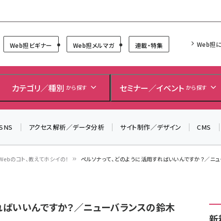
Forum
Web担
Web担ビギナー
Web担メルマガ
連載・特集
カテゴリ／種別
セミナー／イベント
から探す
から探す
SNS
アクセス解析／データ分析
サイト制作／デザイン
CMS
Webのコト、教えてホシイの！
ペルソナって、どのように活用すればいいんですか？／ニ
ればいいんですか？／ニューバランスの鈴木
新