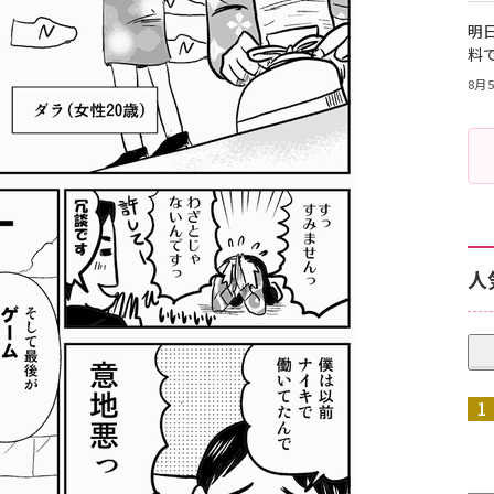
明日
料
8月5
人