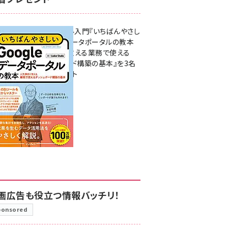
無料BIツール入門『いちばんやさし
いGoogleデータポータルの教本
人気講師が教える業務で使える
ダッシュボード構築の基本』を3名
様にプレゼント
7月31日 10:00
画広告も役立つ情報バッチリ！
ponsored