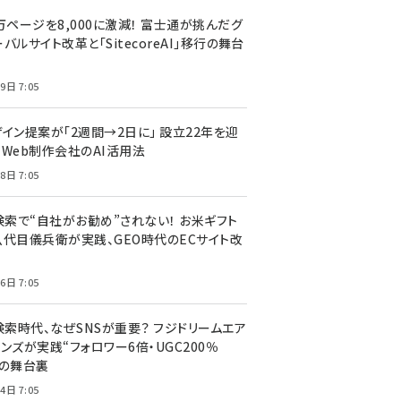
万ページを8,000に激減！ 富士通が挑んだグ
バルサイト改革と「SitecoreAI」移行の舞台
9日 7:05
ザイン提案が「2週間→2日に」 設立22年を迎
るWeb制作会社のAI活用法
8日 7:05
I検索で“自社がお勧め”されない！ お米ギフト
八代目儀兵衛が実践、GEO時代のECサイト改
6日 7:05
検索時代、なぜSNSが重要？ フジドリームエア
ンズが実践“フォロワー6倍・UGC200％
”の舞台裏
4日 7:05