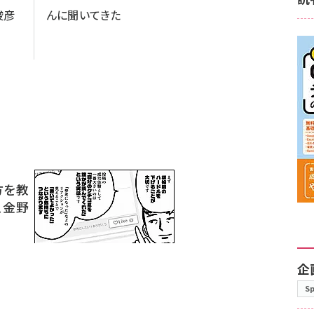
俊彦
んに聞いてきた
方を教
、金野
企
S