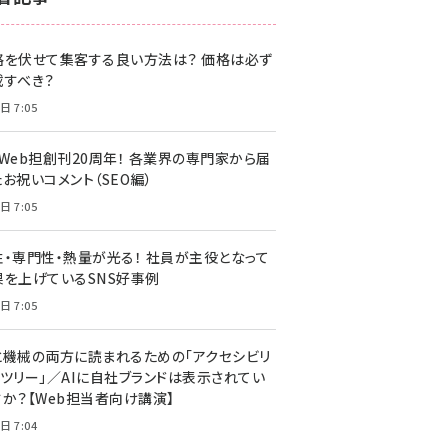
z世代 (1622)
格を伏せて集客する良い方法は？ 価格は必ず
meo (1275)
載すべき？
llmo (1161)
日 7:05
・Web担創刊20周年！ 各業界の専門家から届
お祝いコメント（SEO編）
日 7:05
性・専門性・熱量が光る！ 社員が主役となって
果を上げているSNS好事例
日 7:05
と機械の両方に読まれるための「アクセシビリ
ィツリー」／AIに自社ブランドは表示されてい
すか？【Web担当者向け講演】
日 7:04