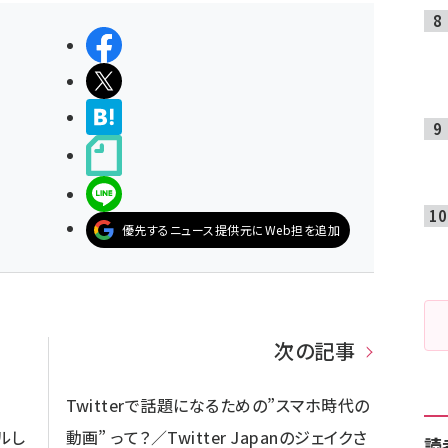
シェアする
ポストする
>ブクマする
noteで書く
LINEで送る
優先するニュース提供元にWeb担を追加
次の記事
Twitterで話題になるための”スマホ時代の
ルし
動画” って？／Twitter Japanのジェイクさ
読