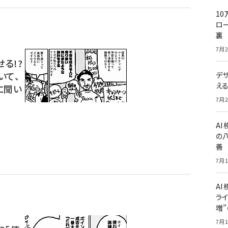
10
ロー
裏
7月2
る!?
いて、
デ
え
に聞い
7月2
A
の
善
7月1
AI
ライ
増
7月1