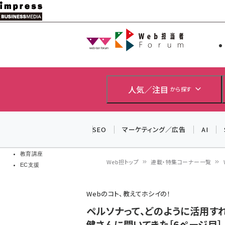
メ
イ
Web担当者
Web担当者
ン
EC担当者
コ
製品導入
ン
企業IT
ソフト開発
テ
人気／注目
から探す
IoT・AI
ン
DCクラウド
研究・調査
ツ
SEO
マーケティング／広告
AI
エネルギー
に
ドローン
移
教育講座
Web担トップ
連載・特集コーナー一覧
EC支援
動
パ
Webのコト、教えてホシイの！
ン
ペルソナって、どのように活用す
く
健さんに聞いてきた［6ページ目］