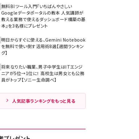
無料BIツール入門『いちばんやさしい
Googleデータポータルの教本 人気講師が
教える業務で使えるダッシュボード構築の基
本』を3名様にプレゼント
明日からすぐに使える、Gemini Notebook
を無料で使い倒す活用術8選【週間ランキン
グ】
将来なりたい職業、男子中学生はITエンジ
ニアが5位→1位に！ 高校生は男女とも公務
員がトップ【ソニー生命調べ】
人気記事ランキングをもっと見る
者プレゼント