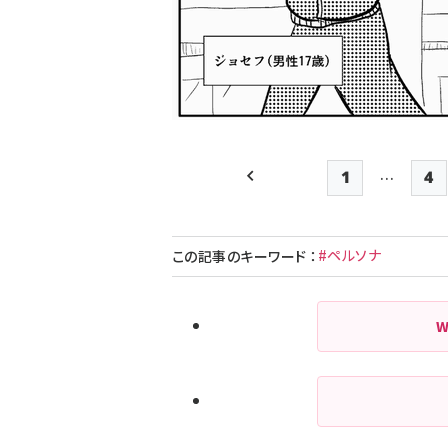
…
1
4
前ページ
先頭ページ
P
#ペルソナ
この記事のキーワード
：