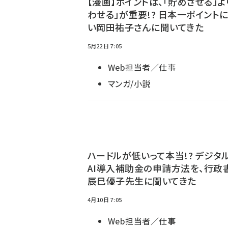
【漫画】ポイントは、「貯めさせる」よ
わせる」が重要!? 日本一ポイント
い岡田祐子さんに聞いてきた
5月22日 7:05
Web担当者／仕事
マンガ/小説
ハードルが低いって本当!? デジタ
AI導入補助金の申請方法を、行政
辰巳優子先生に聞いてきた
4月10日 7:05
Web担当者／仕事