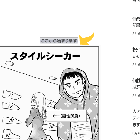
価
記
8月6
祝
いた
8月6
個
成
8月6
人
テ
ま
8月6