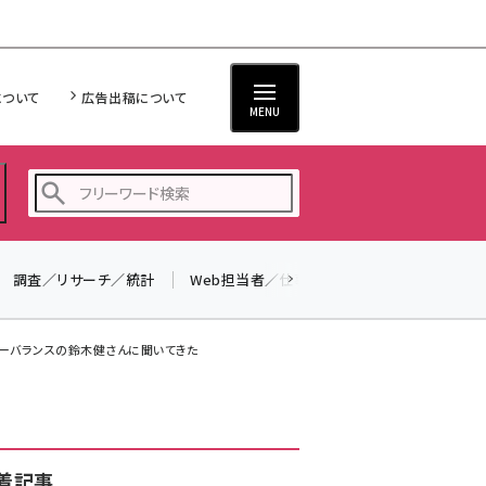
について
広告出稿について
MENU
調査／リサーチ／統計
Web担当者／仕事
法律／標準規格
seo (3523)
ai (2804)
ューバランスの鈴木健さんに聞いてきた
youtube (2429)
note (2312)
セミナー (2303)
着記事