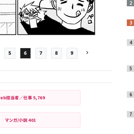
5
6
7
8
9
age
Page
Page
Page
Page
最終ページ
次ページ
ペー
ジ
送
り
Web担当者／仕事
5,769
マンガ/小説
401