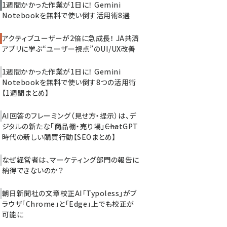
1週間かかった作業が1日に！ Gemini
Notebookを無料で使い倒す活用術8選
アクティブユーザーが2倍に急成長！ JA共済
アプリに学ぶ“ユーザー視点”のUI/UX改善
1週間かかった作業が1日に！ Gemini
Notebookを無料で使い倒す8つの活用術
【1週間まとめ】
AI回答のフレーミング（見せ方・提示）は、デ
ジタルの新たな「商品棚・売り場」――ChatGPT
時代の新しい購買行動【SEOまとめ】
なぜ経営者は、マーケティング部門の報告に
納得できないのか？
朝日新聞社の文章校正AI「Typoless」がブ
ラウザ「Chrome」と「Edge」上でも校正が
可能に