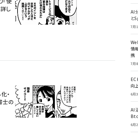
り「使
に詳し
A
とS
7月1
W
情報
携
7月8
E
向
ル化・
6月3
書士の
A
Bt
6月2