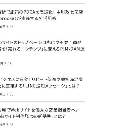
I分析で施策のPDCAを高速化！ 中川政七商店
procketが実践するAI活用術
0日 7:05
ebサイトのトップページはもはや不要？ 商品
を「売れるコンテンツ」に変えるPIM/DAM連
日 7:05
Cビジネスに有効！ リピート促進や顧客満足度
上に直結する「LINE通知メッセージ」とは？
0日 7:05
I活用でWebサイトを優秀な営業担当者へ。
oBサイト制作「5つの新基準」とは？
4日 7:05