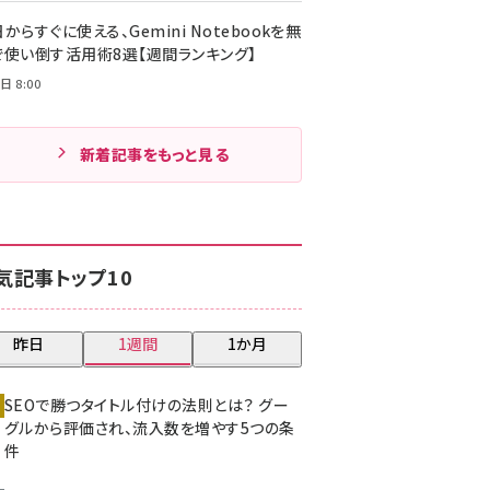
からすぐに使える、Gemini Notebookを無
で使い倒す活用術8選【週間ランキング】
日 8:00
新着記事をもっと見る
気記事トップ10
昨日
1週間
1か月
SEOで勝つタイトル付けの法則とは？ グー
グルから評価され、流入数を増やす5つの条
件