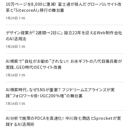
10万ページを8,000に激減！ 富士通が挑んだグローバルサイト改
革と「SitecoreAI」移行の舞台裏
7月29日 7:05
デザイン提案が「2週間→2日に」 設立22年を迎えるWeb制作会社
のAI活用法
7月28日 7:05
AI検索で“自社がお勧め”されない！ お米ギフトの八代目儀兵衛が
実践、GEO時代のECサイト改善
7月16日 7:05
AI検索時代、なぜSNSが重要？ フジドリームエアラインズが実
践“フォロワー6倍・UGC200％増”の舞台裏
7月14日 7:05
AI分析で施策のPDCAを高速化！ 中川政七商店とSprocketが実
践するAI活用術