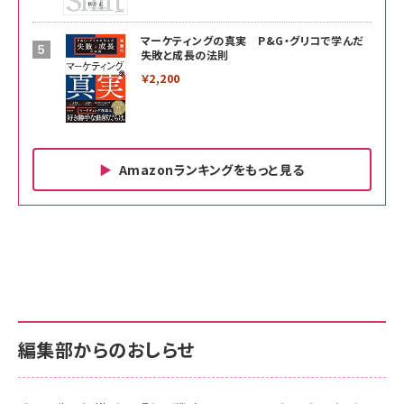
マーケティングの真実 P&G・グリコで学んだ
失敗と成長の法則
￥2,200
Amazonランキングをもっと見る
Amazon ビジネス・経済関連書籍 の売れ筋ランキン
Amazon 家電＆カメラ の売れ筋ランキング
Amazon パソコン・周辺機器 の売れ筋ランキング
グ
更新日時：2026/06/26 19:00
更新日時：2026/06/26 19:00
更新日時：2026/06/26 19:00
anan(アンアン)2026/07/01号 No.2501[魅せる
KIOXIA(キオクシア) 旧東芝メモリ microSD
KIOXIA(キオクシア) 旧東芝メモリ microSD
カラダ2026／宮舘涼太]
128GB UHS-I Class10 (最大読出速度
128GB UHS-I Class10 (最大読出速度
100MB/s) Nintendo Switch動作確認済 国内
100MB/s) Nintendo Switch動作確認済 国内
￥880
サポート正規品 メーカー保証5年 KLMEA128G
サポート正規品 メーカー保証5年 KLMEA128G
￥2,680
￥2,680
編集部からのおしらせ
anan(アンアン)2026/06/24号 No.2500増刊
スペシャルエディション[王道エンタメの矜持／
NIMASO ガラスフィルム iPhone 17 用 保護フィ
Amazon eギフトカード - Amazonロゴ - クラ
BTS]
ルム 強化ガラス 耐衝撃 高透過率 指紋防止 貼りや
シック