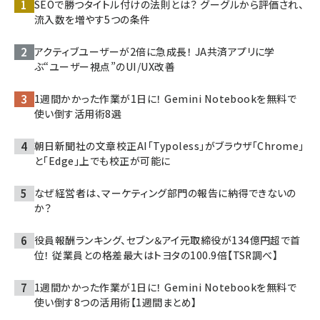
SEOで勝つタイトル付けの法則とは？ グーグルから評価され、
流入数を増やす5つの条件
アクティブユーザーが2倍に急成長！ JA共済アプリに学
ぶ“ユーザー視点”のUI/UX改善
1週間かかった作業が1日に！ Gemini Notebookを無料で
使い倒す活用術8選
朝日新聞社の文章校正AI「Typoless」がブラウザ「Chrome」
と「Edge」上でも校正が可能に
なぜ経営者は、マーケティング部門の報告に納得できないの
か？
役員報酬ランキング、セブン＆アイ元取締役が134億円超で首
位！ 従業員との格差最大はトヨタの100.9倍【TSR調べ】
1週間かかった作業が1日に！ Gemini Notebookを無料で
使い倒す8つの活用術【1週間まとめ】