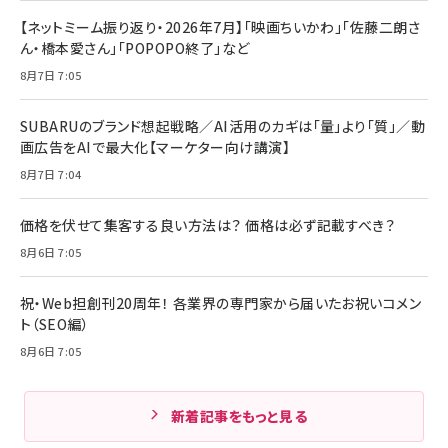
【ネットミーム振り返り・2026年7月】「映画ちいかわ」「佐藤二朗さ
ん・橋本愛さん」「POPOPO終了」など
8月7日 7:05
SUBARUのブランド想起戦略／AI活用のカギは「量」より「質」／動
画広告をAIで最大化【マーケター向け講演】
8月7日 7:04
価格を伏せて集客する良い方法は？ 価格は必ず記載すべき？
8月6日 7:05
祝・Web担創刊20周年！ 各業界の専門家から届いたお祝いコメン
ト（SEO編）
8月6日 7:05
新着記事をもっと見る