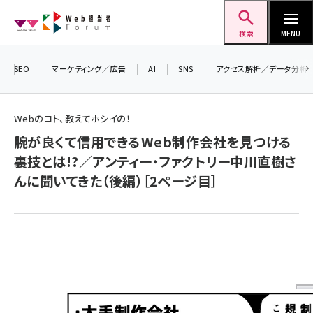
メ
Web担当者Forum
イ
検索
MENU
ン
コ
SEO
マーケティング／広告
AI
SNS
アクセス解析／データ分析
＼ 
ン
生成
テ
Webのコト、教えてホシイの！
るセ
ン
腕が良くて信用できるWeb制作会社を見つける
20
ツ
seo (3541)
裏技とは!?／アンティー・ファクトリー中川直樹さ
▼申
に
んに聞いてきた（後編）［2ページ目］
ai (2827)
移
動
youtube (2449)
note (2323)
セミナー (2318)
z世代 (1632)
meo (1282)