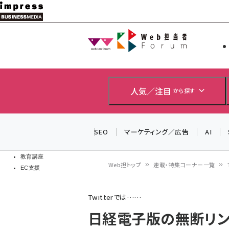
メ
イ
Web担当者
Web担当者
ン
EC担当者
コ
製品導入
ン
企業IT
ソフト開発
テ
人気／注目
から探す
IoT・AI
ン
DCクラウド
研究・調査
ツ
SEO
マーケティング／広告
AI
エネルギー
に
ドローン
移
教育講座
Web担トップ
連載・特集コーナー一覧
EC支援
動
パ
Twitterでは……
ン
日経電子版の無断リン
く