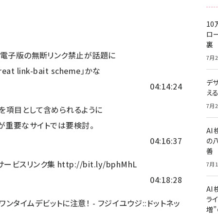
10
ロー
裏
経新聞電子版の無断リンク禁止が話題に
7月2
at link-bait scheme」かな
デ
04:14:24
え
7月2
画像を項目として含められるように
が重要なサイトでは要検討。
A
04:16:37
の
善
サービスリンク集
http://bit.ly/bphMhL
7月1
04:18:28
AI
ライ
ワンタイムデビットに注意！ - フジイユウジ::ドットネッ
増