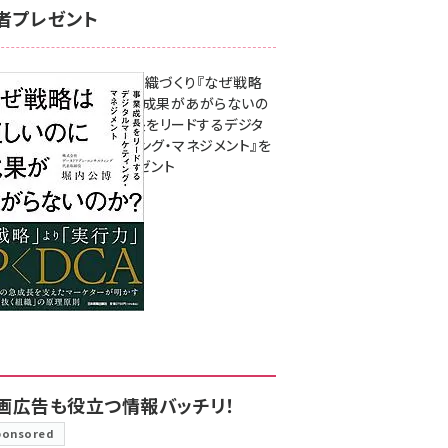
者プレゼント
成果を生む組織づくり『なぜ戦略
は正しいのに成果があがらないの
か？ 事業成長をリードするデジタ
ルマーケティング・マネジメント』を
3名様にプレゼント
8月7日 10:00
画広告も役立つ情報バッチリ！
ponsored