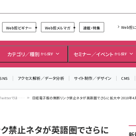
Forum
Web担
Web担ビギナー
Web担メルマガ
連載・特集
＼ 8月27日開催、申し込み受付中！ ／
生成AIをマーケティング等に活用するための考え方を学べ
カテゴリ／種別
セミナー／イベント
から探す
から探す
るセミナーイベント「生成AI × マーケティング フォーラム
2026」開催！
SNS
アクセス解析／データ分析
サイト制作／デザイン
CMS
▼申し込みはこちらから▼
Twitterでは……
日経電子版の無断リンク禁止ネタが英語圏でさらに拡大中 2010年4月7日～1
ク禁止ネタが英語圏でさらに
新