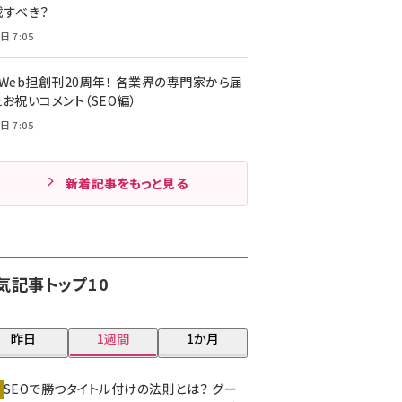
載すべき？
日 7:05
・Web担創刊20周年！ 各業界の専門家から届
お祝いコメント（SEO編）
日 7:05
新着記事をもっと見る
気記事トップ10
昨日
1週間
1か月
SEOで勝つタイトル付けの法則とは？ グー