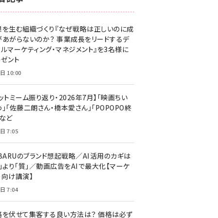
z世代 (1623)
果を生む組織づくり『なぜ戦略は正しいのに成
meo (1277)
があがらないのか？ 事業成長をリードするデ
llmo (1166)
タルマーケティング・マネジメント』を3名様に
レゼント
日 10:00
ットミーム振り返り・2026年7月】「映画ちい
」「佐藤二朗さん・橋本愛さん」「POPOPO終
」など
日 7:05
UBARUのブランド想起戦略／AI活用のカギは
量」より「質」／動画広告をAIで最大化【マーケ
ー向け講演】
日 7:04
格を伏せて集客する良い方法は？ 価格は必ず