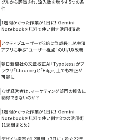
グルから評価され、流入数を増やす5つの条
件
1週間かかった作業が1日に！ Gemini
Notebookを無料で使い倒す活用術8選
アクティブユーザーが2倍に急成長！ JA共済
アプリに学ぶ“ユーザー視点”のUI/UX改善
朝日新聞社の文章校正AI「Typoless」がブ
ラウザ「Chrome」と「Edge」上でも校正が
可能に
なぜ経営者は、マーケティング部門の報告に
納得できないのか？
1週間かかった作業が1日に！ Gemini
Notebookを無料で使い倒す8つの活用術
【1週間まとめ】
デザイン提案が「2週間→2日に」 設立22年