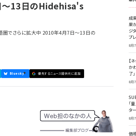
13日のHidehisa's
成
果
ジ
でさらに拡大中 2010年4月7日～13日の
プ
8月7
【ネ
かわ
了
Bluesky
優先するニュース提供元に追加
8月7
S
「
タ
8月7
価