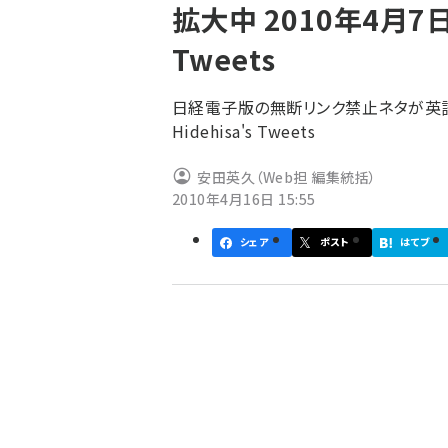
拡大中 2010年4月7日～
ず
Tweets
日経電子版の無断リンク禁止ネタが英語圏
Hidehisa's Tweets
安田英久（Web担 編集統括）
2010年4月16日 15:55
シェア
ポスト
はてブ