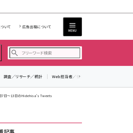
について
広告出稿について
MENU
調査／リサーチ／統計
Web担当者／仕事
法律／標準規格
seo (3528)
ai (2811)
3日のHidehisa's Tweets
youtube (2439)
note (2315)
セミナー (2308)
着記事