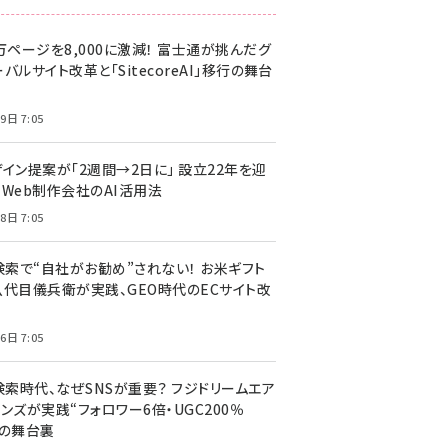
万ページを8,000に激減！ 富士通が挑んだグ
バルサイト改革と「SitecoreAI」移行の舞台
9日 7:05
ザイン提案が「2週間→2日に」 設立22年を迎
るWeb制作会社のAI活用法
8日 7:05
I検索で“自社がお勧め”されない！ お米ギフト
八代目儀兵衛が実践、GEO時代のECサイト改
6日 7:05
検索時代、なぜSNSが重要？ フジドリームエア
ンズが実践“フォロワー6倍・UGC200％
”の舞台裏