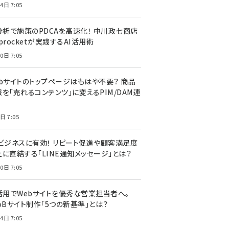
4日 7:05
I分析で施策のPDCAを高速化！ 中川政七商店
procketが実践するAI活用術
0日 7:05
ebサイトのトップページはもはや不要？ 商品
を「売れるコンテンツ」に変えるPIM/DAM連
日 7:05
Cビジネスに有効！ リピート促進や顧客満足度
上に直結する「LINE通知メッセージ」とは？
0日 7:05
I活用でWebサイトを優秀な営業担当者へ。
oBサイト制作「5つの新基準」とは？
4日 7:05