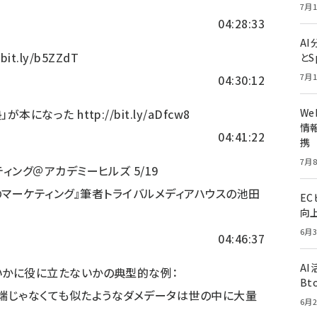
7月1
04:28:33
A
/bit.ly/b5ZZdT
とS
7月1
04:30:12
」が本になった
http://bit.ly/aDfcw8
W
情報
04:41:22
携
7月8
ィング＠アカデミーヒルズ 5/19
のマーケティング』筆者トライバルメディアハウスの池田
E
向
6月3
04:46:37
A
いかに役に立たないかの典型的な例：
Bt
端じゃなくても似たようなダメデータは世の中に大量
6月2