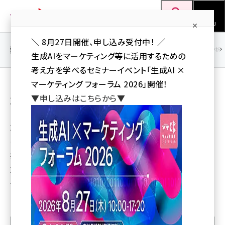
メ
Web担当者Forum
イ
検索
MENU
ン
＼ 8月27日開催、申し込み受付中！ ／
コ
SEO
マーケティング／広告
AI
SNS
アクセス解析／データ分析
生成AIをマーケティング等に活用するための
ン
考え方を学べるセミナーイベント「生成AI ×
テ
【レポート】Web担当者Forumミーティング
マーケティング フォーラム 2026」開催！
ン
▼申し込みはこちらから▼
2015 Autumn
ツ
seo (3528)
に
2015年11月10日から11日
ai (2811)
移
にかけて開催された「Web
動
youtube (2439)
担当者Forum ミーティング
2015 秋」の基調講演や各
note (2315)
セッションをレポート。
セミナー (2308)
z世代 (1623)
meo (1277)