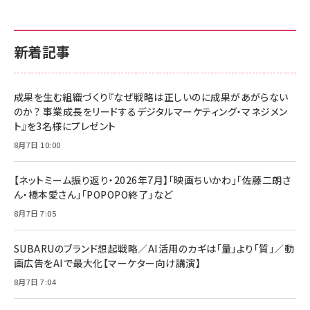
新着記事
成果を生む組織づくり『なぜ戦略は正しいのに成果があがらない
のか？ 事業成長をリードするデジタルマーケティング・マネジメン
ト』を3名様にプレゼント
8月7日 10:00
【ネットミーム振り返り・2026年7月】「映画ちいかわ」「佐藤二朗さ
ん・橋本愛さん」「POPOPO終了」など
8月7日 7:05
SUBARUのブランド想起戦略／AI活用のカギは「量」より「質」／動
画広告をAIで最大化【マーケター向け講演】
8月7日 7:04