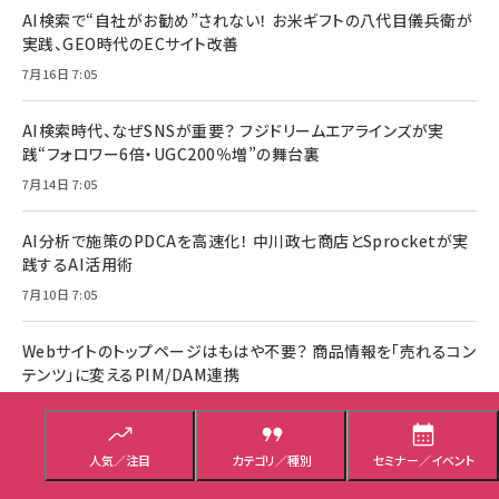
AI検索で“自社がお勧め”されない！ お米ギフトの八代目儀兵衛が
実践、GEO時代のECサイト改善
7月16日 7:05
AI検索時代、なぜSNSが重要？ フジドリームエアラインズが実
践“フォロワー6倍・UGC200％増”の舞台裏
7月14日 7:05
AI分析で施策のPDCAを高速化！ 中川政七商店とSprocketが実
践するAI活用術
7月10日 7:05
Webサイトのトップページはもはや不要？ 商品情報を「売れるコン
テンツ」に変えるPIM/DAM連携
7月8日 7:05
ECビジネスに有効！ リピート促進や顧客満足度向上に直結する
人気／注目
カテゴリ／種別
セミナー／イベント
「LINE通知メッセージ」とは？