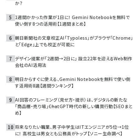
か？
1週間かかった作業が1日に！ Gemini Notebookを無料で
使い倒す8つの活用術【1週間まとめ】
朝日新聞社の文章校正AI「Typoless」がブラウザ「Chrome」
と「Edge」上でも校正が可能に
デザイン提案が「2週間→2日に」 設立22年を迎えるWeb制作
会社のAI活用法
明日からすぐに使える、Gemini Notebookを無料で使い倒
す活用術8選【週間ランキング】
AI回答のフレーミング（見せ方・提示）は、デジタルの新たな
「商品棚・売り場」――ChatGPT時代の新しい購買行動【SEOまと
め】
将来なりたい職業、男子中学生はITエンジニアが5位→1位
に！ 高校生は男女とも公務員がトップ【ソニー生命調べ】