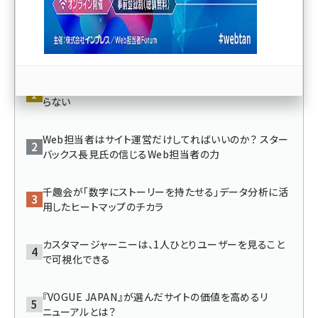
llmo (1166)
人気記事ランキング
Webサイト全体HTTPS化（常時SSL）の流れはもう止ま
らない
Web担当者はサイト運営だけしてればいいのか？ スター
バックス長見氏の信じるWeb担当者の力
千趣会が「数字にストーリーを持たせる」データ分析に活
用したヒートマップのチカラ
カスタマージャーニーは、1人ひとりユーザーを見ること
で可視化できる
『VOGUE JAPAN』が選んだサイトの価値を高めるリ
ニューアルとは？