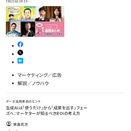
7月21日 10:15
マーケティング／広告
解説／ノウハウ
データ活用革命のヒント
生成AIは「使うだけ」から「成果を出す」フェー
ズへ：マーケターが知るべきROIの考え方
簗島亮次