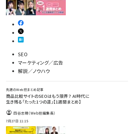
SEO
マーケティング／広告
解説／ノウハウ
先週のWeb担まとめ記事
商品比較サイトのSEOはもう限界？ AI時代に
生き残る「たった1つの道」【1週間まとめ】
四谷志穂（Web担編集長）
7月27日 11:15