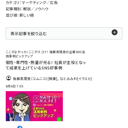
カテゴリ：マーケティング／広告
記事種別：解説／ノウハウ
並び順：新しい順
表示記事を絞り込む
ここがよかった！ここがスゴイ！ 後藤真理恵の企業SNS活
用事例ピックアップ
個性・専門性・熱量が光る！ 社員が主役となっ
て成果を上げているSNS好事例
後藤真理恵（コムニコ）
[執筆]
,
なとみみわ
[イラスト]
8月6日 7:05