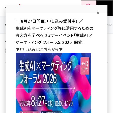
メ
Web担当者Forum
イ
検索
MENU
ン
＼ 8月27日開催、申し込み受付中！ ／
コ
SEO
マーケティング／広告
AI
SNS
アクセス解析／データ分析
生成AIをマーケティング等に活用するための
ン
考え方を学べるセミナーイベント「生成AI ×
テ
マーケティング／広告 ＋ 解説／ノウハウ の
マーケティング フォーラム 2026」開催！
ン
▼申し込みはこちらから▼
記事
ツ
seo (3544)
に
ai (2829)
移
動
youtube (2455)
人気記事ランキング
note (2329)
セミナー (2327)
ChatGPT広告は「もう1つの検索広告」ではない。ユー
ザーの欲しいを“生成”するAIと覇権争いの行方
z世代 (1635)
meo (1288)