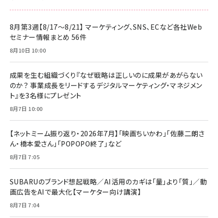
8月第3週【8/17～8/21】 マーケティング、SNS、ECなど各社Web
セミナー情報まとめ 56件
8月10日 10:00
成果を生む組織づくり『なぜ戦略は正しいのに成果があがらない
のか？ 事業成長をリードするデジタルマーケティング・マネジメン
ト』を3名様にプレゼント
8月7日 10:00
【ネットミーム振り返り・2026年7月】「映画ちいかわ」「佐藤二朗さ
ん・橋本愛さん」「POPOPO終了」など
8月7日 7:05
SUBARUのブランド想起戦略／AI活用のカギは「量」より「質」／動
画広告をAIで最大化【マーケター向け講演】
8月7日 7:04