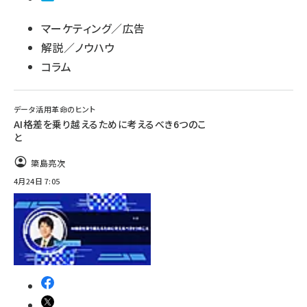
マーケティング／広告
解説／ノウハウ
コラム
データ活用革命のヒント
AI格差を乗り越えるために考えるべき6つのこ
と
簗島亮次
4月24日 7:05