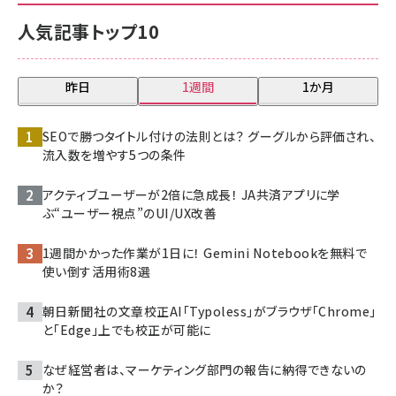
人気記事トップ10
昨日
1週間
1か月
SEOで勝つタイトル付けの法則とは？ グーグルから評価され、
流入数を増やす5つの条件
アクティブユーザーが2倍に急成長！ JA共済アプリに学
ぶ“ユーザー視点”のUI/UX改善
1週間かかった作業が1日に！ Gemini Notebookを無料で
使い倒す活用術8選
朝日新聞社の文章校正AI「Typoless」がブラウザ「Chrome」
と「Edge」上でも校正が可能に
なぜ経営者は、マーケティング部門の報告に納得できないの
か？