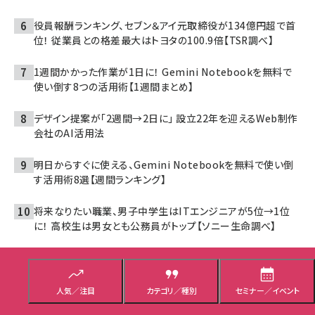
役員報酬ランキング、セブン＆アイ元取締役が134億円超で首
位！ 従業員との格差最大はトヨタの100.9倍【TSR調べ】
1週間かかった作業が1日に！ Gemini Notebookを無料で
使い倒す8つの活用術【1週間まとめ】
デザイン提案が「2週間→2日に」 設立22年を迎えるWeb制作
会社のAI活用法
明日からすぐに使える、Gemini Notebookを無料で使い倒
す活用術8選【週間ランキング】
将来なりたい職業、男子中学生はITエンジニアが5位→1位
に！ 高校生は男女とも公務員がトップ【ソニー生命調べ】
人気記事ランキングをもっと見る
人気／注目
カテゴリ／種別
セミナー／イベント