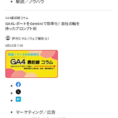
解説／ノウハウ
GA4最前線コラム
GA4レポートをGeminiで効率化！ 自社の軸を
持ったプロンプト術
伊村ミチル（ウェブ解析士）
6月23日 7:05
マーケティング／広告