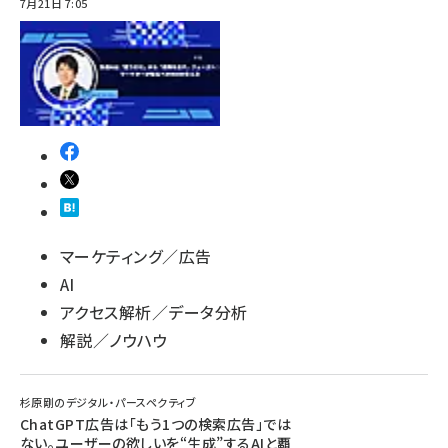
7月21日 7:05
マーケティング／広告
AI
アクセス解析／データ分析
解説／ノウハウ
杉原剛のデジタル・パースペクティブ
ChatGPT広告は「もう1つの検索広告」では
ない。ユーザーの欲しいを“生成”するAIと覇