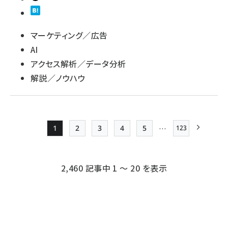
マーケティング／広告
AI
アクセス解析／データ分析
解説／ノウハウ
…
1
2
3
4
5
123
最終ページ
Page
Page
Page
Page
Page
次ページ
ペー
ジ
2,460 記事中 1 ～ 20 を表示
送
り