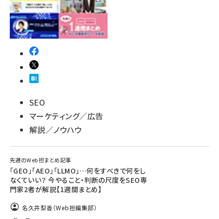
SEO
マーケティング／広告
解説／ノウハウ
先週のWeb担まとめ記事
「GEO」「AEO」「LLMO」…何をすべきで何をし
なくていい？ 今やること・判断の尺度をSEO専
門家2者が解説【1週間まとめ】
名久井梨香（Web担編集部）