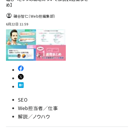
め】
磯谷智仁（Web担編集部）
6月22日 11:59
SEO
Web担当者／仕事
解説／ノウハウ