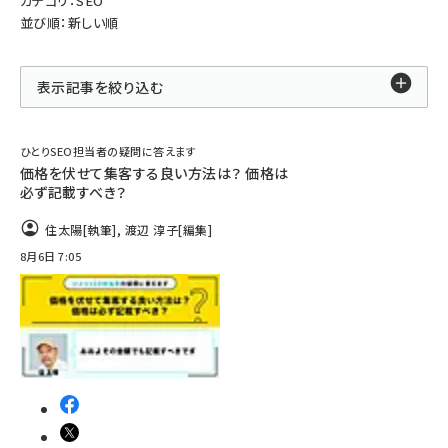
カテゴリ：SEO
並び順：新しい順
表示記事を絞り込む
ひとりSEO担当者の疑問に答えます
価格を伏せて集客する良い方法は？ 価格は
必ず記載すべき？
住太陽
[執筆]
,
渡辺 淳子
[編集]
8月6日 7:05