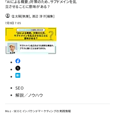
「AIによる概要」対策のため、サブドメインを乱
立させることに意味がある？
住太陽
[執筆]
,
渡辺 淳子
[編集]
7月9日 7:05
SEO
解説／ノウハウ
Moz - SEOとインバウンドマーケティングの実践情報