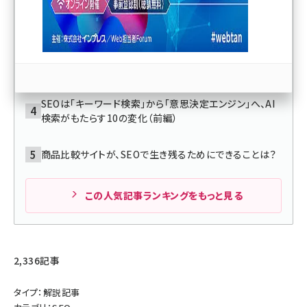
「AI SEO」「GEO」「AEO」「LLMO」で今やること・判断の尺
度を専門家2者が教えてくれた【SEOまとめ】
llmo (1163)
SEOで勝つタイトル付けの法則とは？ グーグルから評価
され、流入数を増やす5つの条件
SEOは「キーワード検索」から「意思決定エンジン」へ、AI
検索がもたらす10の変化（前編）
商品比較サイトが、SEOで生き残るためにできることは？
この人気記事ランキングをもっと見る
2,336記事
タイプ：解説記事