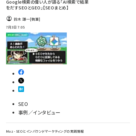
Google検索の偉い人が語る「AI検索で結果
をだすSEOとGEO」【SEOまとめ】
鈴木 謙一
[執筆]
7月3日 7:05
SEO
事例／インタビュー
Moz - SEOとインバウンドマーケティングの実践情報