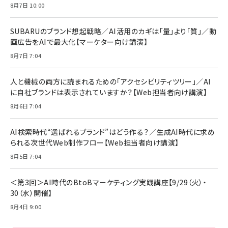
8月7日 10:00
SUBARUのブランド想起戦略／AI活用のカギは「量」より「質」／動
画広告をAIで最大化【マーケター向け講演】
8月7日 7:04
人と機械の両方に読まれるための「アクセシビリティツリー」／AI
に自社ブランドは表示されていますか？【Web担当者向け講演】
8月6日 7:04
AI検索時代“選ばれるブランド”はどう作る？／生成AI時代に求め
られる次世代Web制作フロー【Web担当者向け講演】
8月5日 7:04
＜第3回＞AI時代のBtoBマーケティング実践講座【9/29（火）・
30（水）開催】
8月4日 9:00