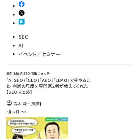
SEO
AI
イベント／セミナー
海外&国内SEO情報ウォッチ
「AI SEO」「GEO」「AEO」「LLMO」で今やるこ
と・判断の尺度を専門家2者が教えてくれた
【SEOまとめ】
鈴木 謙一
[執筆]
7月17日 7:05