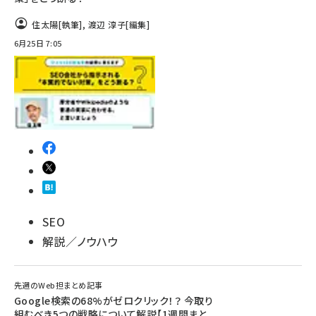
住太陽
[執筆]
,
渡辺 淳子
[編集]
6月25日 7:05
SEO
解説／ノウハウ
先週のWeb担まとめ記事
Google検索の68%がゼロクリック！？ 今取り
組むべき5つの戦略について解説【1週間まと