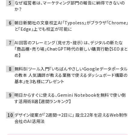
なぜ経営者は、マーケティング部門の報告に納得できないの
か？
朝日新聞社の文章校正AI「Typoless」がブラウザ「Chrome」
と「Edge」上でも校正が可能に
AI回答のフレーミング（見せ方・提示）は、デジタルの新たな
「商品棚・売り場」――ChatGPT時代の新しい購買行動【SEOまと
め】
無料BIツール入門『いちばんやさしいGoogleデータポータル
の教本 人気講師が教える業務で使えるダッシュボード構築の
基本』を3名様にプレゼント
明日からすぐに使える、Gemini Notebookを無料で使い倒
す活用術8選【週間ランキング】
デザイン提案が「2週間→2日に」 設立22年を迎えるWeb制作
会社のAI活用法