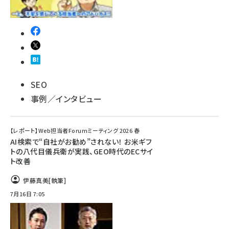
SEO
事例／インタビュー
【レポート】Web担当者Forumミーティング 2026 春
AI検索で“自社がお勧め”されない！ お米ギフ
トの八代目儀兵衛が実践、GEO時代のECサイ
ト改善
伊藤真美
[執筆]
7月16日 7:05