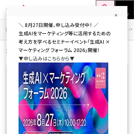
メ
Web担当者Forum
イ
検索
MENU
ン
＼ 8月27日開催、申し込み受付中！ ／
コ
SEO
マーケティング／広告
AI
SNS
アクセス解析／データ分析
生成AIをマーケティング等に活用するための
ン
考え方を学べるセミナーイベント「生成AI ×
テ
SEO の 解説記事
マーケティング フォーラム 2026」開催！
ン
▼申し込みはこちらから▼
ツ
seo (3526)
に
ai (2807)
移
人気記事ランキング
動
youtube (2434)
note (2312)
日本マイクロソフト、サイバーエージェント、文藝春秋、電
セミナー (2307)
通などが登壇！ 「生成AI × マーケティング フォーラム
2026」【8/27オンライン開催】
z世代 (1622)
meo (1275)