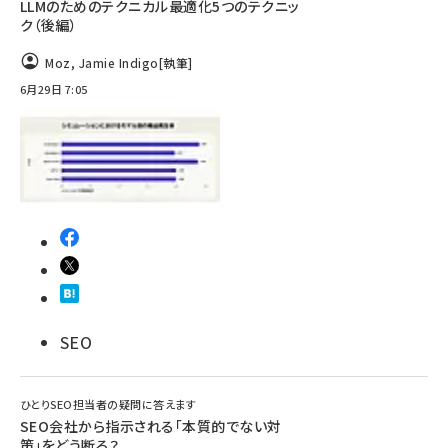
LLMのためのテクニカル最適化5つのテクニッ
ク（後編）
Moz
,
Jamie Indigo
[執筆]
6月29日 7:05
SEO
ひとりSEO担当者の疑問に答えます
SEO会社から指示される「本質的でない対
策」をどう断る？