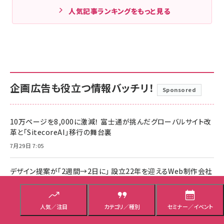
人気記事ランキングをもっと見る
企画広告も役立つ情報バッチリ！
Sponsored
10万ページを8,000に激減！ 富士通が挑んだグローバルサイト改
革と「SitecoreAI」移行の舞台裏
7月29日 7:05
デザイン提案が「2週間→2日に」 設立22年を迎えるWeb制作会社
のAI活用法
7月28日 7:05
人気／注目
カテゴリ／種別
セミナー／イベント
AI検索で“自社がお勧め”されない！ お米ギフトの八代目儀兵衛が