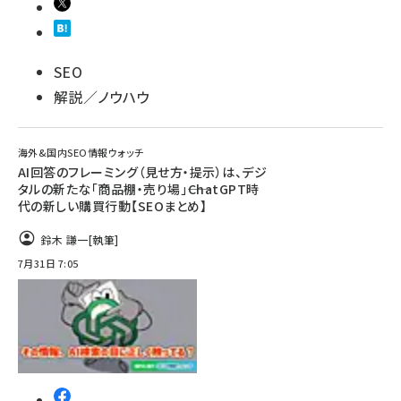
SEO
解説／ノウハウ
海外&国内SEO情報ウォッチ
AI回答のフレーミング（見せ方・提示）は、デジ
タルの新たな「商品棚・売り場」――ChatGPT時
代の新しい購買行動【SEOまとめ】
鈴木 謙一
[執筆]
7月31日 7:05