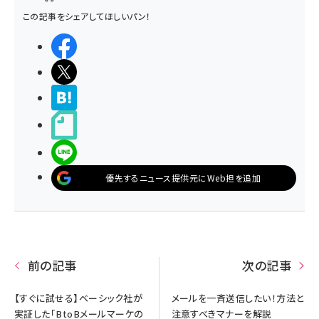
この記事をシェアしてほしいパン！
シェアする
ポストする
>ブクマする
noteで書く
LINEで送る
優先するニュース提供元にWeb担を追加
前の記事
次の記事
【すぐに試せる】ベーシック社が
メールを一斉送信したい！方法と
実証した「BtoBメールマーケの
注意すべきマナーを解説