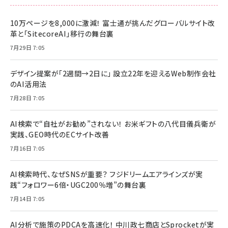
10万ページを8,000に激減！ 富士通が挑んだグローバルサイト改
革と「SitecoreAI」移行の舞台裏
7月29日 7:05
デザイン提案が「2週間→2日に」 設立22年を迎えるWeb制作会社
のAI活用法
7月28日 7:05
AI検索で“自社がお勧め”されない！ お米ギフトの八代目儀兵衛が
実践、GEO時代のECサイト改善
7月16日 7:05
AI検索時代、なぜSNSが重要？ フジドリームエアラインズが実
践“フォロワー6倍・UGC200％増”の舞台裏
7月14日 7:05
AI分析で施策のPDCAを高速化！ 中川政七商店とSprocketが実