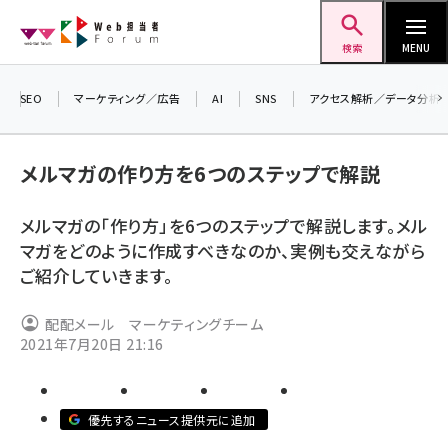
メ
Web担当者Forum
イ
検索
MENU
ン
コ
SEO
マーケティング／広告
AI
SNS
アクセス解析／データ分析
ン
＼
テ
生
メルマガの作り方を6つのステップで解説
ン
る
ツ
2
メルマガの「作り方」を6つのステップで解説します。メル
seo (3532)
に
▼
マガをどのように作成すべきなのか、実例も交えながら
ai (2814)
移
ご紹介していきます。
動
youtube (2441)
配配メール マーケティングチーム
note (2317)
2021年7月20日 21:16
セミナー (2310)
z世代 (1623)
優先するニュース提供元に追加
meo (1277)