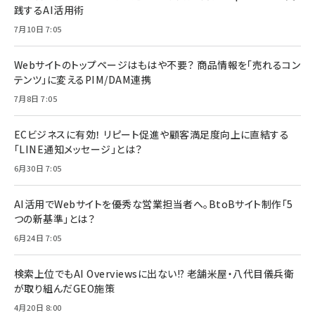
践するAI活用術
7月10日 7:05
Webサイトのトップページはもはや不要？ 商品情報を「売れるコン
テンツ」に変えるPIM/DAM連携
7月8日 7:05
ECビジネスに有効！ リピート促進や顧客満足度向上に直結する
「LINE通知メッセージ」とは？
6月30日 7:05
AI活用でWebサイトを優秀な営業担当者へ。BtoBサイト制作「5
つの新基準」とは？
6月24日 7:05
検索上位でもAI Overviewsに出ない!? 老舗米屋・八代目儀兵衛
が取り組んだGEO施策
4月20日 8:00