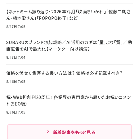
【ネットミーム振り返り・2026年7月】「映画ちいかわ」「佐藤二朗さ
ん・橋本愛さん」「POPOPO終了」など
8月7日 7:05
SUBARUのブランド想起戦略／AI活用のカギは「量」より「質」／動
画広告をAIで最大化【マーケター向け講演】
8月7日 7:04
価格を伏せて集客する良い方法は？ 価格は必ず記載すべき？
8月6日 7:05
祝・Web担創刊20周年！ 各業界の専門家から届いたお祝いコメン
ト（SEO編）
8月6日 7:05
新着記事をもっと見る