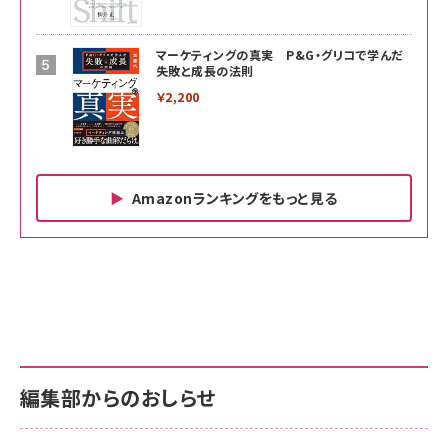
マーケティングの真実 P&G・グリコで学んだ
失敗と成長の法則
￥2,200
Amazonランキングをもっと見る
Amazon ビジネス・経済関連書籍 の売れ筋ランキン
Amazon 家電＆カメラ の売れ筋ランキング
Amazon パソコン・周辺機器 の売れ筋ランキング
グ
更新日時：2026/06/26 19:00
更新日時：2026/06/26 19:00
更新日時：2026/06/26 19:00
anan(アンアン)2026/07/01号 No.2501[魅せる
KIOXIA(キオクシア) 旧東芝メモリ microSD
KIOXIA(キオクシア) 旧東芝メモリ microSD
カラダ2026／宮舘涼太]
128GB UHS-I Class10 (最大読出速度
128GB UHS-I Class10 (最大読出速度
100MB/s) Nintendo Switch動作確認済 国内
100MB/s) Nintendo Switch動作確認済 国内
￥880
サポート正規品 メーカー保証5年 KLMEA128G
サポート正規品 メーカー保証5年 KLMEA128G
￥2,680
￥2,680
編集部からのおしらせ
anan(アンアン)2026/06/24号 No.2500増刊
スペシャルエディション[王道エンタメの矜持／
NIMASO ガラスフィルム iPhone 17 用 保護フィ
Amazon eギフトカード - Amazonロゴ - クラ
BTS]
ルム 強化ガラス 耐衝撃 高透過率 指紋防止 貼りや
シック