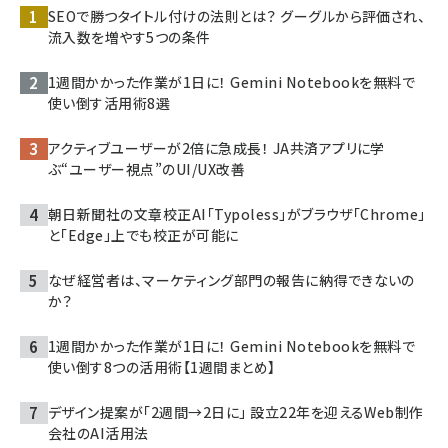
SEOで勝つタイトル付けの法則とは？ グーグルから評価され、
流入数を増やす5つの条件
1週間かかった作業が1日に！ Gemini Notebookを無料で
使い倒す活用術8選
アクティブユーザーが2倍に急成長！ JA共済アプリに学
ぶ“ユーザー視点”のUI/UX改善
朝日新聞社の文章校正AI「Typoless」がブラウザ「Chrome」
と「Edge」上でも校正が可能に
なぜ経営者は、マーケティング部門の報告に納得できないの
か？
1週間かかった作業が1日に！ Gemini Notebookを無料で
使い倒す8つの活用術【1週間まとめ】
デザイン提案が「2週間→2日に」 設立22年を迎えるWeb制作
会社のAI活用法