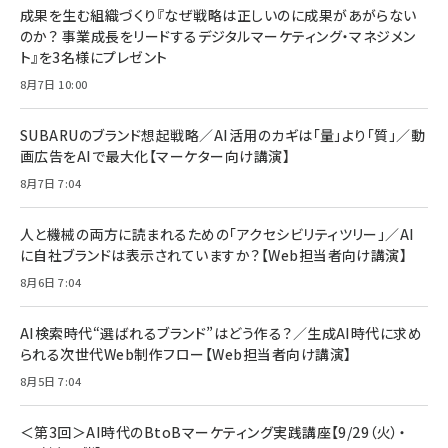
すい ガイド枠付き いPhone17 (6.3インチ) 対応
成果を生む組織づくり『なぜ戦略は正しいのに成果があがらない
￥1,100
￥5,000
2枚セット DSP25F1698
のか？ 事業成長をリードするデジタルマーケティング・マネジメン
￥1,599
ト』を3名様にプレゼント
anan(アンアン)2026/07/08号 No.2502[2026
Anker PowerLine III Flow USB-C & USB-C
年後半、あなたの恋と運命／山田涼介]
【New】Amazon Fire TV Stick HD | 手軽にスト
ケーブル Anker絡まないケーブル 240W 結束バン
8月7日 10:00
リーミングをはじめよう | ストリーミングメディアプ
ド付き USB PD対応 シリコン素材採用 iPhone
￥880
レイヤー
17 / 16 / 15 / Galaxy iPad Pro MacBook
￥1,890
Pro/Air 各種対応 (1.8m ミッドナイトブラック)
SUBARUのブランド想起戦略／AI活用のカギは「量」より「質」／動
￥6,980
画広告をAIで最大化【マーケター向け講演】
ママ投資家が育休中に１億貯めた株式投資
アサヒ飲料 モンスター エナジー 355ml×24本
￥1,870
8月7日 7:04
Anker Soundcore P31i (Bluetooth 6.1) 【完
￥4,192
全ワイヤレスイヤホン/アクティブノイズキャンセリ
ング/マルチポイント接続 / 最大50時間再生 / PSE
人と機械の両方に読まれるための「アクセシビリティツリー」／AI
組織の成果を最大化する ルールのデザイン
技術基準適合】ブラック
￥5,990
サッポロ 生ビール 黒ラベル 350ml 缶 24本 ビー
に自社ブランドは表示されていますか？【Web担当者向け講演】
￥1,980
ル ケース買い【6/30応募〆切! 黒ラベルビヤセラー
8月6日 7:04
キャンペーン】
Anker PowerLine III Flow USB-C & USB-C
ケーブル Anker絡まないケーブル 240W 結束バン
￥4,857
ド付き USB PD対応 シリコン素材採用 iPhone
AI検索時代“選ばれるブランド”はどう作る？／生成AI時代に求め
Amazonランキングをもっと見る
17 / 16 / 15 / Galaxy iPad Pro MacBook
￥1,890
られる次世代Web制作フロー【Web担当者向け講演】
Pro/Air 各種対応 (1.8m ミッドナイトブラック)
Amazonランキングをもっと見る
8月5日 7:04
Amazonランキングをもっと見る
＜第3回＞AI時代のBtoBマーケティング実践講座【9/29（火）・