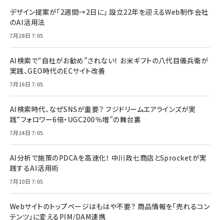
デザイン提案が「2週間→2日に」 設立22年を迎えるWeb制作会社
のAI活用法
7月28日 7:05
AI検索で“自社がお勧め”されない！ お米ギフトの八代目儀兵衛が
実践、GEO時代のECサイト改善
7月16日 7:05
AI検索時代、なぜSNSが重要？ フジドリームエアラインズが実
践“フォロワー6倍・UGC200％増”の舞台裏
7月14日 7:05
AI分析で施策のPDCAを高速化！ 中川政七商店とSprocketが実
践するAI活用術
7月10日 7:05
Webサイトのトップページはもはや不要？ 商品情報を「売れるコン
テンツ」に変えるPIM/DAM連携