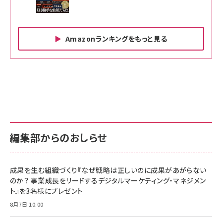
Amazonランキングをもっと見る
Amazon ビジネス・経済関連書籍 の売れ筋ランキン
Amazon 家電＆カメラ の売れ筋ランキング
Amazon パソコン・周辺機器 の売れ筋ランキング
グ
更新日時：2026/06/26 19:00
更新日時：2026/06/26 19:00
更新日時：2026/06/26 19:00
anan(アンアン)2026/07/01号 No.2501[魅
KIOXIA(キオクシア) 旧東芝メモリ microSD
KIOXIA(キオクシア) 旧東芝メモリ microSD
せるカラダ2026／宮舘涼太]
128GB UHS-I Class10 (最大読出速度
128GB UHS-I Class10 (最大読出速度
100MB/s) Nintendo Switch動作確認済 国
100MB/s) Nintendo Switch動作確認済 国
￥880
内サポート正規品 メーカー保証5年
内サポート正規品 メーカー保証5年
￥2,680
￥2,680
KLMEA128G
KLMEA128G
編集部からのおしらせ
anan(アンアン)2026/06/24号 No.2500増
刊 スペシャルエディション[王道エンタメの矜
NIMASO ガラスフィルム iPhone 17 用 保護
Amazon eギフトカード - Amazonロゴ - ク
持／BTS]
フィルム 強化ガラス 耐衝撃 高透過率 指紋防
ラシック
止 貼りやすい ガイド枠付き いPhone17 (6.3
成果を生む組織づくり『なぜ戦略は正しいのに成果があがらない
￥1,100
￥5,000
インチ) 対応 2枚セット DSP25F1698
のか？ 事業成長をリードするデジタルマーケティング・マネジメン
￥1,599
ト』を3名様にプレゼント
anan(アンアン)2026/07/08号
Anker PowerLine III Flow USB-C & USB-
No.2502[2026年後半、あなたの恋と運命／山
【New】Amazon Fire TV Stick HD | 手軽に
C ケーブル Anker絡まないケーブル 240W 結
8月7日 10:00
田涼介]
ストリーミングをはじめよう | ストリーミングメ
束バンド付き USB PD対応 シリコン素材採用
ディアプレイヤー
iPhone 17 / 16 / 15 / Galaxy iPad Pro