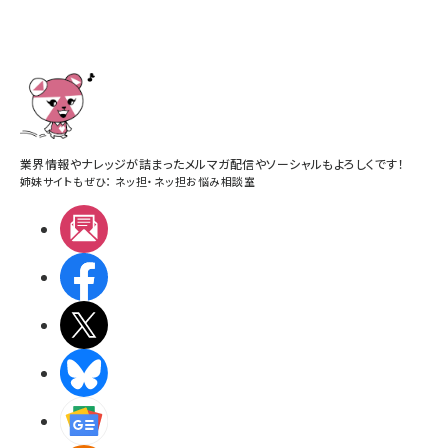
業界情報やナレッジが詰まったメルマガ配信やソーシャルもよろしくです！
姉妹サイトもぜひ：
ネッ担
・
ネッ担お悩み相談室
メルマガ
Facebook
X(エックス)
BlueSky
Googleニュース