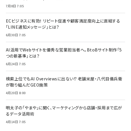
7月8日 7:05
ECビジネスに有効！ リピート促進や顧客満足度向上に直結する
「LINE通知メッセージ」とは？
6月30日 7:05
AI活用でWebサイトを優秀な営業担当者へ。BtoBサイト制作「5
つの新基準」とは？
6月24日 7:05
検索上位でもAI Overviewsに出ない!? 老舗米屋・八代目儀兵衛
が取り組んだGEO施策
4月20日 8:00
明太子の「やまや」に聞く、マーケティングから店舗・採用まで広が
るデータ活用術
4月14日 7:05