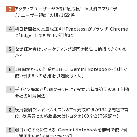
アクティブユーザーが2倍に急成長！ JA共済アプリに学
ぶ“ユーザー視点”のUI/UX改善
朝日新聞社の文章校正AI「Typoless」がブラウザ「Chrome」
と「Edge」上でも校正が可能に
なぜ経営者は、マーケティング部門の報告に納得できないの
か？
1週間かかった作業が1日に！ Gemini Notebookを無料で
使い倒す8つの活用術【1週間まとめ】
デザイン提案が「2週間→2日に」 設立22年を迎えるWeb制作
会社のAI活用法
役員報酬ランキング、セブン＆アイ元取締役が134億円超で首
位！ 従業員との格差最大はトヨタの100.9倍【TSR調べ】
明日からすぐに使える、Gemini Notebookを無料で使い倒
す活用術8選【週間ランキング】