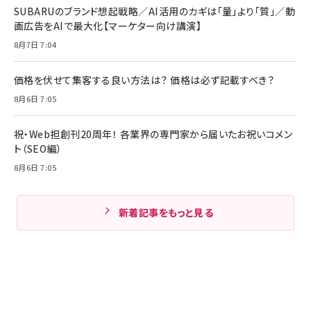
SUBARUのブランド想起戦略／AI活用のカギは「量」より「質」／動
画広告をAIで最大化【マーケター向け講演】
8月7日 7:04
価格を伏せて集客する良い方法は？ 価格は必ず記載すべき？
8月6日 7:05
祝・Web担創刊20周年！ 各業界の専門家から届いたお祝いコメン
ト（SEO編）
8月6日 7:05
新着記事をもっと見る