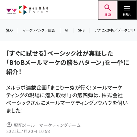
メ
Web担当者Forum
イ
検索
MENU
ン
コ
SEO
マーケティング／広告
AI
SNS
アクセス解析／データ分析
＼ 
ン
生成
テ
【すぐに試せる】ベーシック社が実証した
るセ
ン
「BtoBメールマーケの勝ちパターン」を一挙に
202
ツ
seo (3528)
紹介！
▼申
に
ai (2811)
移
メルラボ連載企画「まこりーぬが行く！メールマーケ
動
youtube (2439)
ティングの現場に潜入取材！」の第四弾は、株式会社
ベーシックさんにメールマーケティングノウハウを伺い
note (2315)
ました！
セミナー (2308)
配配メール マーケティングチーム
z世代 (1623)
2021年7月20日 10:58
meo (1277)