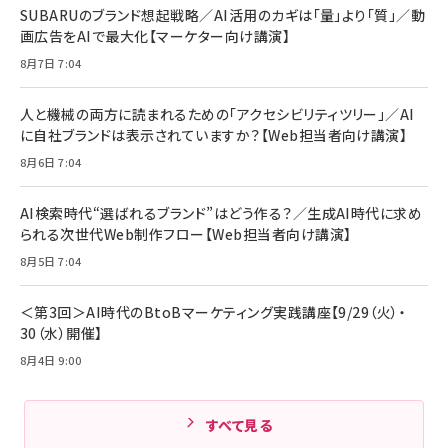
￥880
￥1,890
MacBook Pro/Air 各種対応 (1.8m ミッドナ
SUBARUのブランド想起戦略／AI活用のカギは「量」より「質」／動
￥6,980
イトブラック)
画広告をAIで最大化【マーケター向け講演】
ママ投資家が育休中に１億貯めた株式投資
アサヒ飲料 モンスター エナジー 355ml×24
8月7日 7:04
Anker Soundcore P31i (Bluetooth 6.1)
本
￥1,870
【完全ワイヤレスイヤホン/アクティブノイズキャ
￥4,192
ンセリング/マルチポイント接続 / 最大50時間
人と機械の両方に読まれるための「アクセシビリティツリー」／AI
再生 / PSE技術基準適合】ブラック
￥5,990
組織の成果を最大化する ルールのデザイン
に自社ブランドは表示されていますか？【Web担当者向け講演】
サッポロ 生ビール 黒ラベル 350ml 缶 24本
ビール ケース買い【6/30応募〆切! 黒ラベルビ
￥1,980
8月6日 7:04
Anker PowerLine III Flow USB-C & USB-
ヤセラーキャンペーン】
C ケーブル Anker絡まないケーブル 240W 結
￥4,857
束バンド付き USB PD対応 シリコン素材採用
AI検索時代“選ばれるブランド”はどう作る？／生成AI時代に求め
iPhone 17 / 16 / 15 / Galaxy iPad Pro
￥1,890
られる次世代Web制作フロー【Web担当者向け講演】
Amazonランキングをもっと見る
MacBook Pro/Air 各種対応 (1.8m ミッドナ
イトブラック)
8月5日 7:04
Amazonランキングをもっと見る
Amazonランキングをもっと見る
＜第3回＞AI時代のBtoBマーケティング実践講座【9/29（火）・
30（水）開催】
8月4日 9:00
すべて見る