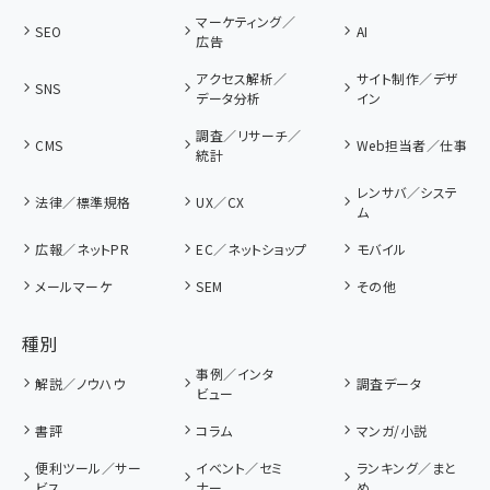
マーケティング／
SEO
AI
広告
アクセス解析／
サイト制作／デザ
SNS
データ分析
イン
調査／リサーチ／
CMS
Web担当者／仕事
統計
レンサバ／システ
法律／標準規格
UX／CX
ム
広報／ネットPR
EC／ネットショップ
モバイル
メールマーケ
SEM
その他
種別
事例／インタ
解説／ノウハウ
調査データ
ビュー
書評
コラム
マンガ/小説
便利ツール／サー
イベント／セミ
ランキング／まと
ビス
ナー
め