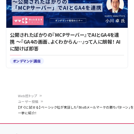
公開されたばかりの『MCPサーバー』でAIとGA4を連
携 ～『GA4の画面、よくわからん…』って人に朗報！ AI
に聞けば即答
オンデマンド講座
Web担トップ
ユーザー投稿
パ
【すぐに試せる】ベーシック社が実証した「BtoBメールマーケの勝ちパターン」を
一挙に紹介！
ン
く