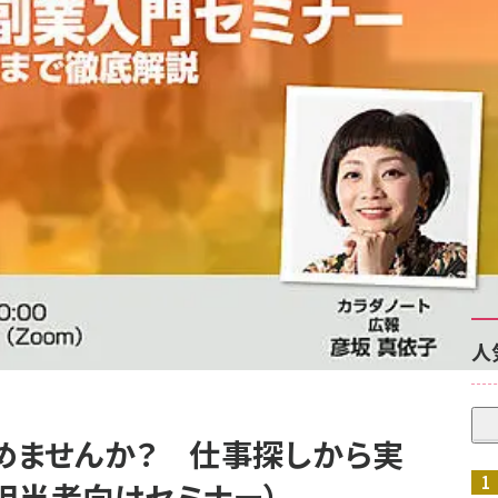
記
8月6
祝
いた
8月6
人
めませんか？ 仕事探しから実
担当者向けセミナー）