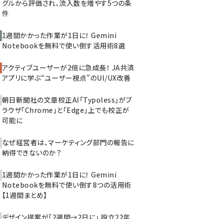
グルから評価され、流入数を増やす5つの条
件
1週間かかった作業が1日に！ Gemini
Notebookを無料で使い倒す活用術8選
アクティブユーザーが2倍に急成長！ JA共済
アプリに学ぶ“ユーザー視点”のUI/UX改善
朝日新聞社の文章校正AI「Typoless」がブ
ラウザ「Chrome」と「Edge」上でも校正が
可能に
なぜ経営者は、マーケティング部門の報告に
納得できないのか？
1週間かかった作業が1日に！ Gemini
Notebookを無料で使い倒す8つの活用術
【1週間まとめ】
デザイン提案が「2週間→2日に」 設立22年