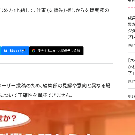
じめ方』と題して、仕事（支援先）探しから支援実務の
成
果
ジ
プ
8月7
Bluesky
優先するニュース提供元に追加
【ネ
かわ
了
8月7
ユーザー投稿のため、編集部の見解や意向と異なる場
容について正確性を保証できません。
S
「
タ
8月7
価