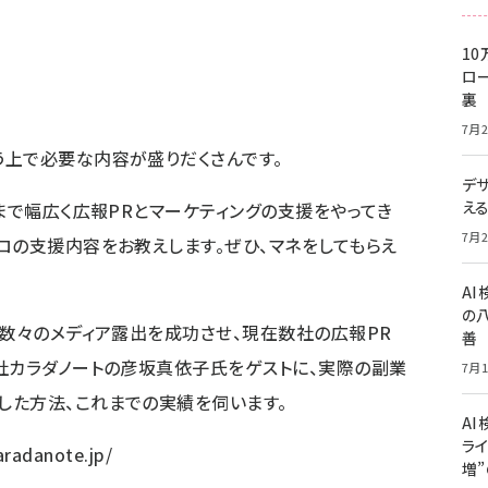
？
10
ロー
裏
7月2
上で必要な内容が盛りだくさんです。
デ
え
まで幅広く広報PRとマーケティングの支援をやってき
7月2
ロの支援内容をお教えします。ぜひ、マネをしてもらえ
A
の
、数々のメディア露出を成功させ、現在数社の広報PR
善
社カラダノートの彦坂真依子氏をゲストに、実際の副業
7月1
した方法、これまでの実績を伺います。
AI
ライ
aradanote.jp/
増