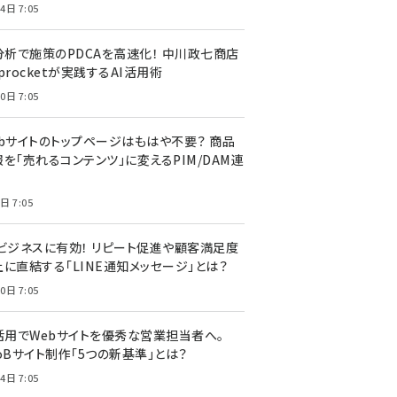
4日 7:05
I分析で施策のPDCAを高速化！ 中川政七商店
procketが実践するAI活用術
0日 7:05
ebサイトのトップページはもはや不要？ 商品
を「売れるコンテンツ」に変えるPIM/DAM連
日 7:05
Cビジネスに有効！ リピート促進や顧客満足度
上に直結する「LINE通知メッセージ」とは？
0日 7:05
I活用でWebサイトを優秀な営業担当者へ。
oBサイト制作「5つの新基準」とは？
4日 7:05