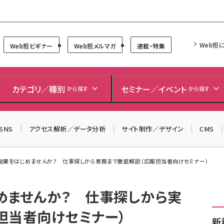
Forum
Web担
Web担ビギナー
Web担メルマガ
連載・特集
＼ 8月27日開催、申し込み受付中！ ／
生成AIをマーケティング等に活用するための考え方を学べ
カテゴリ／種別
セミナー／イベント
から探す
から探す
るセミナーイベント「生成AI × マーケティング フォーラム
2026」開催！
SNS
アクセス解析／データ分析
サイト制作／デザイン
CMS
▼申し込みはこちらから▼
副業をはじめませんか？ 仕事探しから実務まで徹底解説（広報担当者向けセミナー）
めませんか？ 仕事探しから実
担当者向けセミナー）
新