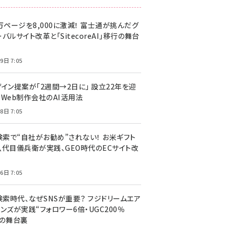
万ページを8,000に激減！ 富士通が挑んだグ
バルサイト改革と「SitecoreAI」移行の舞台
9日 7:05
ザイン提案が「2週間→2日に」 設立22年を迎
るWeb制作会社のAI活用法
8日 7:05
I検索で“自社がお勧め”されない！ お米ギフト
八代目儀兵衛が実践、GEO時代のECサイト改
6日 7:05
検索時代、なぜSNSが重要？ フジドリームエア
ンズが実践“フォロワー6倍・UGC200％
”の舞台裏