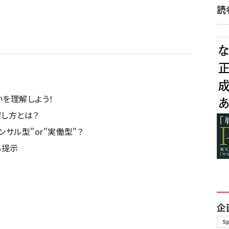
読
を理解しよう！
し方とは？
サル型"or"実働型"？
も提示
企
S