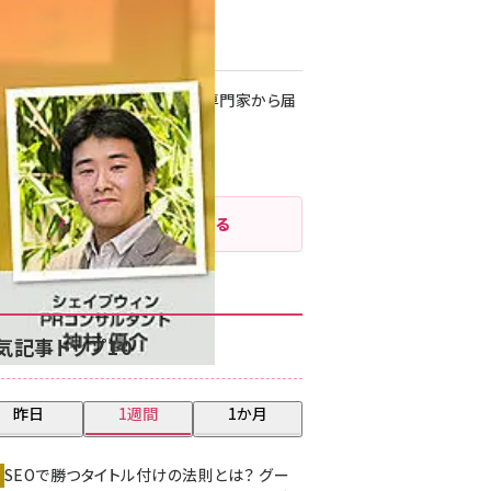
載すべき？
日 7:05
・Web担創刊20周年！ 各業界の専門家から届
お祝いコメント（SEO編）
日 7:05
新着記事をもっと見る
気記事トップ10
昨日
1週間
1か月
SEOで勝つタイトル付けの法則とは？ グー