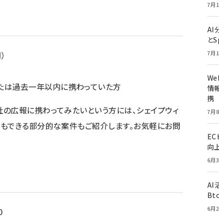
7月1
A
とS
7月1
）
W
たは過去一年以内に携わっていた方
情報
携
の広報に携わってみたいという方には、シェイプウィ
7月8
でもできる部分的な案件もご紹介します。お気軽にお問
E
向
6月3
A
Bt
6月2
0