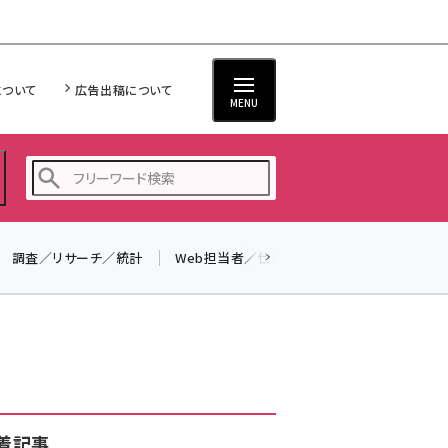
について
広告出稿について
MENU
調査／リサーチ／統計
Web担当者／仕事
法律／標準規格
seo (3532)
ai (2814)
youtube (2441)
note (2317)
セミナー (2310)
着記事