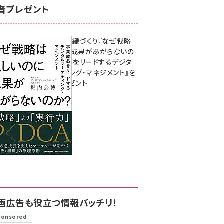
者プレゼント
成果を生む組織づくり『なぜ戦略
は正しいのに成果があがらないの
か？ 事業成長をリードするデジタ
ルマーケティング・マネジメント』を
3名様にプレゼント
8月7日 10:00
画広告も役立つ情報バッチリ！
ponsored