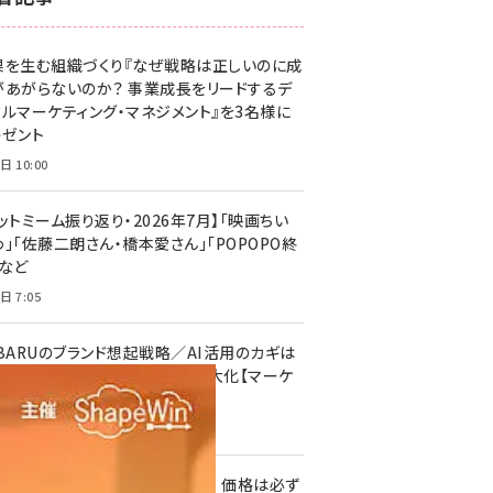
z世代 (1623)
果を生む組織づくり『なぜ戦略は正しいのに成
meo (1277)
があがらないのか？ 事業成長をリードするデ
llmo (1167)
タルマーケティング・マネジメント』を3名様に
レゼント
日 10:00
ットミーム振り返り・2026年7月】「映画ちい
」「佐藤二朗さん・橋本愛さん」「POPOPO終
」など
日 7:05
UBARUのブランド想起戦略／AI活用のカギは
量」より「質」／動画広告をAIで最大化【マーケ
ー向け講演】
日 7:04
格を伏せて集客する良い方法は？ 価格は必ず