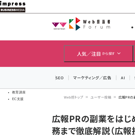
メ
イ
Web担当者
Web担当者
ン
EC担当者
コ
製品導入
ン
企業IT
ソフト開発
テ
人気／注目
から探す
IoT・AI
ン
DCクラウド
研究・調査
ツ
SEO
マーケティング／広告
AI
エネルギー
に
ドローン
移
教育講座
Web担トップ
ユーザー投稿
広報PRの
EC支援
動
パ
広報PRの副業をはじ
ン
務まで徹底解説（広報
く