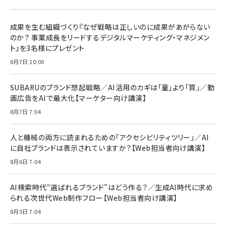
anan(アンアン)2026/06/24号 No.2500増刊
スペシャルエディション[王道エンタメの矜持／
NIMASO ガラスフィルム iPhone 17 用 保護フィ
Amazon eギフトカード - Amazonロゴ - クラ
BTS]
ルム 強化ガラス 耐衝撃 高透過率 指紋防止 貼りや
シック
すい ガイド枠付き いPhone17 (6.3インチ) 対応
成果を生む組織づくり『なぜ戦略は正しいのに成果があがらない
￥1,100
￥5,000
2枚セット DSP25F1698
のか？ 事業成長をリードするデジタルマーケティング・マネジメン
￥1,599
ト』を3名様にプレゼント
anan(アンアン)2026/07/08号 No.2502[2026
Anker PowerLine III Flow USB-C & USB-C
年後半、あなたの恋と運命／山田涼介]
【New】Amazon Fire TV Stick HD | 手軽にスト
ケーブル Anker絡まないケーブル 240W 結束バン
8月7日 10:00
リーミングをはじめよう | ストリーミングメディアプ
ド付き USB PD対応 シリコン素材採用 iPhone
￥880
レイヤー
17 / 16 / 15 / Galaxy iPad Pro MacBook
￥1,890
Pro/Air 各種対応 (1.8m ミッドナイトブラック)
SUBARUのブランド想起戦略／AI活用のカギは「量」より「質」／動
￥6,980
画広告をAIで最大化【マーケター向け講演】
ママ投資家が育休中に１億貯めた株式投資
アサヒ飲料 モンスター エナジー 355ml×24本
￥1,870
8月7日 7:04
Anker Soundcore P31i (Bluetooth 6.1) 【完
￥4,192
全ワイヤレスイヤホン/アクティブノイズキャンセリ
ング/マルチポイント接続 / 最大50時間再生 / PSE
人と機械の両方に読まれるための「アクセシビリティツリー」／AI
組織の成果を最大化する ルールのデザイン
技術基準適合】ブラック
￥5,990
サッポロ 生ビール 黒ラベル 350ml 缶 24本 ビー
に自社ブランドは表示されていますか？【Web担当者向け講演】
￥1,980
ル ケース買い【6/30応募〆切! 黒ラベルビヤセラー
8月6日 7:04
キャンペーン】
Anker PowerLine III Flow USB-C & USB-C
ケーブル Anker絡まないケーブル 240W 結束バン
￥4,857
ド付き USB PD対応 シリコン素材採用 iPhone
AI検索時代“選ばれるブランド”はどう作る？／生成AI時代に求め
Amazonランキングをもっと見る
17 / 16 / 15 / Galaxy iPad Pro MacBook
￥1,890
られる次世代Web制作フロー【Web担当者向け講演】
Pro/Air 各種対応 (1.8m ミッドナイトブラック)
Amazonランキングをもっと見る
8月5日 7:04