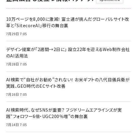
10万ページを8,000に激減！ 富士通が挑んだグローバルサイト改
革と「SitecoreAI」移行の舞台裏
7月29日 7:05
デザイン提案が「2週間→2日に」 設立22年を迎えるWeb制作会社
のAI活用法
7月28日 7:05
AI検索で“自社がお勧め”されない！ お米ギフトの八代目儀兵衛が
実践、GEO時代のECサイト改善
7月16日 7:05
AI検索時代、なぜSNSが重要？ フジドリームエアラインズが実
践“フォロワー6倍・UGC200％増”の舞台裏
7月14日 7:05