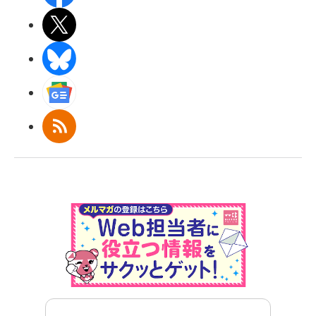
X(エックス)
BlueSky
Googleニュース
RSS