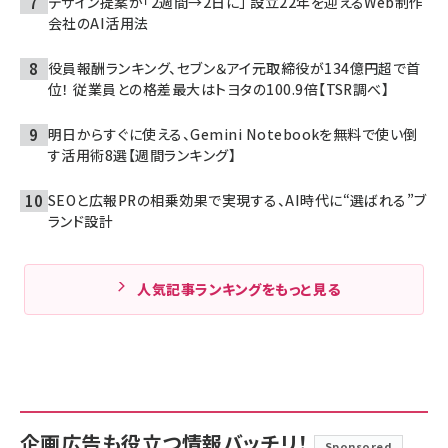
デザイン提案が「2週間→2日に」 設立22年を迎えるWeb制作
会社のAI活用法
役員報酬ランキング、セブン＆アイ元取締役が134億円超で首
位！ 従業員との格差最大はトヨタの100.9倍【TSR調べ】
明日からすぐに使える、Gemini Notebookを無料で使い倒
す活用術8選【週間ランキング】
SEOと広報PRの相乗効果で実現する、AI時代に“選ばれる”ブ
ランド設計
人気記事ランキングをもっと見る
企画広告も役立つ情報バッチリ！
Sponsored