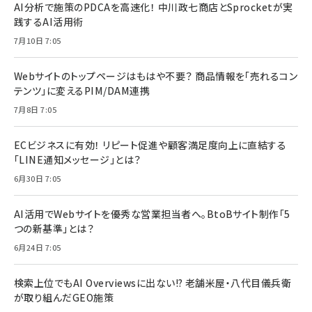
AI分析で施策のPDCAを高速化！ 中川政七商店とSprocketが実
践するAI活用術
7月10日 7:05
Webサイトのトップページはもはや不要？ 商品情報を「売れるコン
テンツ」に変えるPIM/DAM連携
7月8日 7:05
ECビジネスに有効！ リピート促進や顧客満足度向上に直結する
「LINE通知メッセージ」とは？
6月30日 7:05
AI活用でWebサイトを優秀な営業担当者へ。BtoBサイト制作「5
つの新基準」とは？
6月24日 7:05
検索上位でもAI Overviewsに出ない!? 老舗米屋・八代目儀兵衛
が取り組んだGEO施策