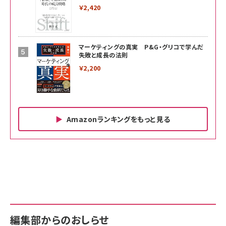
￥2,420
マーケティングの真実 P&G・グリコで学んだ
失敗と成長の法則
￥2,200
Amazonランキングをもっと見る
Amazon ビジネス・経済関連書籍 の売れ筋ランキン
Amazon 家電＆カメラ の売れ筋ランキング
Amazon パソコン・周辺機器 の売れ筋ランキング
グ
更新日時：2026/06/26 19:00
更新日時：2026/06/26 19:00
更新日時：2026/06/26 19:00
anan(アンアン)2026/07/01号 No.2501[魅せる
KIOXIA(キオクシア) 旧東芝メモリ microSD
KIOXIA(キオクシア) 旧東芝メモリ microSD
カラダ2026／宮舘涼太]
128GB UHS-I Class10 (最大読出速度
128GB UHS-I Class10 (最大読出速度
100MB/s) Nintendo Switch動作確認済 国内
100MB/s) Nintendo Switch動作確認済 国内
￥880
サポート正規品 メーカー保証5年 KLMEA128G
サポート正規品 メーカー保証5年 KLMEA128G
￥2,680
￥2,680
編集部からのおしらせ