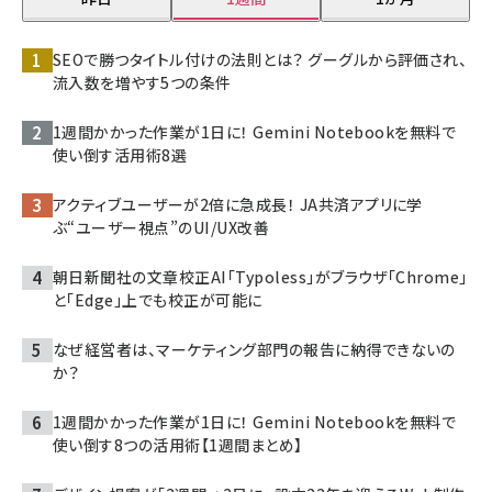
SEOで勝つタイトル付けの法則とは？ グーグルから評価され、
流入数を増やす5つの条件
1週間かかった作業が1日に！ Gemini Notebookを無料で
使い倒す活用術8選
アクティブユーザーが2倍に急成長！ JA共済アプリに学
ぶ“ユーザー視点”のUI/UX改善
朝日新聞社の文章校正AI「Typoless」がブラウザ「Chrome」
と「Edge」上でも校正が可能に
なぜ経営者は、マーケティング部門の報告に納得できないの
か？
1週間かかった作業が1日に！ Gemini Notebookを無料で
使い倒す8つの活用術【1週間まとめ】