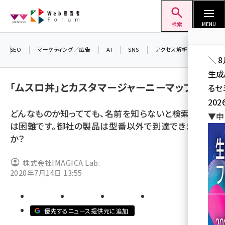
メ
Web担当者Forum
イ
検索
MENU
ン
コ
SEO
マーケティング／広告
AI
SNS
アクセス解析／データ分析
＼ 
ン
生成
テ
「ムスロ丼」とカスタマージャーニーマップ
るセ
ン
202
ツ
どんなものか知ってても、名前を知らないと検索するの
seo (3538)
▼申
に
は困難です。御社の製品は型番以外で到達できます
ai (2820)
移
か？
動
youtube (2444)
株式会社IMAGICA Lab.
note (2322)
2020年7月14日 13:55
セミナー (2315)
z世代 (1629)
優先するニュース提供元に追加
meo (1281)