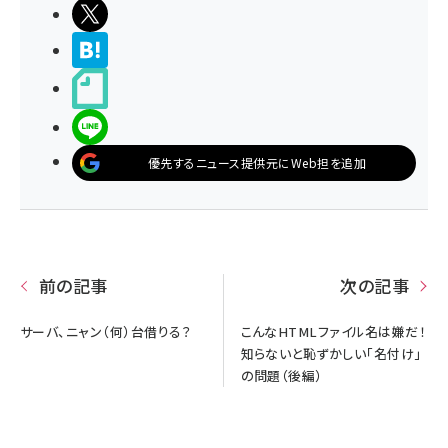
ポストする
>ブクマする
noteで書く
LINEで送る
優先するニュース提供元にWeb担を追加
前の記事
次の記事
サーバ、ニャン（何）台借りる？
こんなHTMLファイル名は嫌だ！
知らないと恥ずかしい「名付け」
の問題（後編）