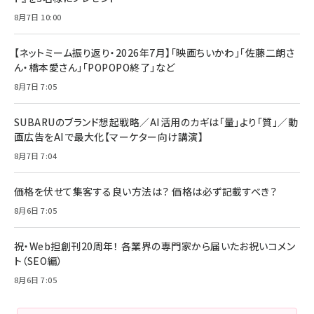
8月7日 10:00
【ネットミーム振り返り・2026年7月】「映画ちいかわ」「佐藤二朗さ
ん・橋本愛さん」「POPOPO終了」など
8月7日 7:05
SUBARUのブランド想起戦略／AI活用のカギは「量」より「質」／動
画広告をAIで最大化【マーケター向け講演】
8月7日 7:04
価格を伏せて集客する良い方法は？ 価格は必ず記載すべき？
8月6日 7:05
祝・Web担創刊20周年！ 各業界の専門家から届いたお祝いコメン
ト（SEO編）
8月6日 7:05