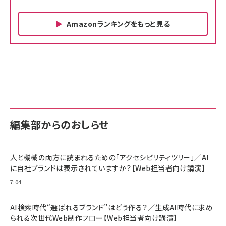
Amazonランキングをもっと見る
Amazon ビジネス・経済関連書籍 の売れ筋ランキン
Amazon 家電＆カメラ の売れ筋ランキング
Amazon パソコン・周辺機器 の売れ筋ランキング
グ
更新日時：2026/06/26 19:00
更新日時：2026/06/26 19:00
更新日時：2026/06/26 19:00
anan(アンアン)2026/07/01号 No.2501[魅せる
KIOXIA(キオクシア) 旧東芝メモリ microSD
KIOXIA(キオクシア) 旧東芝メモリ microSD
カラダ2026／宮舘涼太]
128GB UHS-I Class10 (最大読出速度
128GB UHS-I Class10 (最大読出速度
100MB/s) Nintendo Switch動作確認済 国内
100MB/s) Nintendo Switch動作確認済 国内
￥880
サポート正規品 メーカー保証5年 KLMEA128G
サポート正規品 メーカー保証5年 KLMEA128G
￥2,680
￥2,680
編集部からのおしらせ
anan(アンアン)2026/06/24号 No.2500増刊
スペシャルエディション[王道エンタメの矜持／
NIMASO ガラスフィルム iPhone 17 用 保護フィ
Amazon eギフトカード - Amazonロゴ - クラ
BTS]
ルム 強化ガラス 耐衝撃 高透過率 指紋防止 貼りや
シック
すい ガイド枠付き いPhone17 (6.3インチ) 対応
人と機械の両方に読まれるための「アクセシビリティツリー」／AI
￥1,100
￥5,000
2枚セット DSP25F1698
に自社ブランドは表示されていますか？【Web担当者向け講演】
￥1,599
7:04
anan(アンアン)2026/07/08号 No.2502[2026
Anker PowerLine III Flow USB-C & USB-C
年後半、あなたの恋と運命／山田涼介]
【New】Amazon Fire TV Stick HD | 手軽にスト
ケーブル Anker絡まないケーブル 240W 結束バン
リーミングをはじめよう | ストリーミングメディアプ
ド付き USB PD対応 シリコン素材採用 iPhone
￥880
AI検索時代“選ばれるブランド”はどう作る？／生成AI時代に求め
レイヤー
17 / 16 / 15 / Galaxy iPad Pro MacBook
￥1,890
Pro/Air 各種対応 (1.8m ミッドナイトブラック)
られる次世代Web制作フロー【Web担当者向け講演】
￥6,980