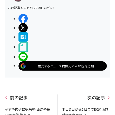
この記事をシェアしてほしいパン！
シェアする
ポストする
>ブクマする
noteで書く
LINEで送る
優先するニュース提供元にWeb担を追加
前の記事
次の記事
やずや式少数盛栄塾 西野塾長
本日３日から５日までEC通販無
の知恵袋 第九回
料相談会実施中