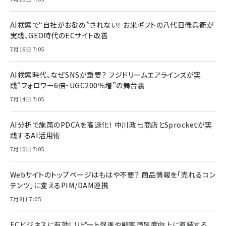
AI検索で“自社がお勧め”されない！ お米ギフトの八代目儀兵衛が
実践、GEO時代のECサイト改善
7月16日 7:05
AI検索時代、なぜSNSが重要？ フジドリームエアラインズが実
践“フォロワー6倍・UGC200％増”の舞台裏
7月14日 7:05
AI分析で施策のPDCAを高速化！ 中川政七商店とSprocketが実
践するAI活用術
7月10日 7:05
Webサイトのトップページはもはや不要？ 商品情報を「売れるコン
テンツ」に変えるPIM/DAM連携
7月8日 7:05
ECビジネスに有効！ リピート促進や顧客満足度向上に直結する