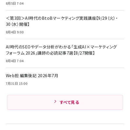
ママ投資家が育休中に１億貯めた株式投資
8月5日 7:04
アサヒ飲料 モンスター エナジー 355ml×24本
￥1,870
Anker Soundcore P31i (Bluetooth 6.1) 【完
￥4,192
全ワイヤレスイヤホン/アクティブノイズキャンセリ
＜第3回＞AI時代のBtoBマーケティング実践講座【9/29（火）・
ング/マルチポイント接続 / 最大50時間再生 / PSE
30（水）開催】
組織の成果を最大化する ルールのデザイン
技術基準適合】ブラック
￥5,990
サッポロ 生ビール 黒ラベル 350ml 缶 24本 ビー
8月4日 9:00
￥1,980
ル ケース買い【6/30応募〆切! 黒ラベルビヤセラー
キャンペーン】
Anker PowerLine III Flow USB-C & USB-C
ケーブル Anker絡まないケーブル 240W 結束バン
￥4,857
AI時代のSEOやデータ分析がわかる「生成AI×マーケティング
ド付き USB PD対応 シリコン素材採用 iPhone
フォーラム 2026」講師の必読記事7選【8/27開催】
Amazonランキングをもっと見る
17 / 16 / 15 / Galaxy iPad Pro MacBook
￥1,890
Pro/Air 各種対応 (1.8m ミッドナイトブラック)
8月4日 7:04
Amazonランキングをもっと見る
Web担 編集後記 2026年7月
Amazonランキングをもっと見る
7月31日 15:00
すべて見る