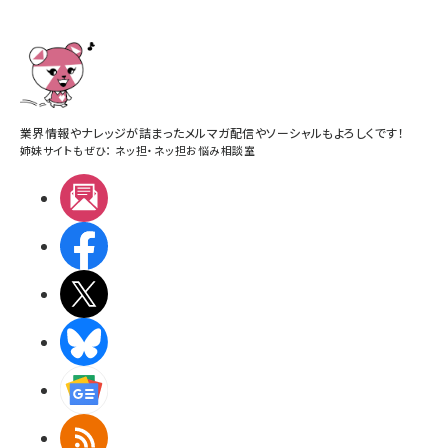
業界情報やナレッジが詰まったメルマガ配信やソーシャルもよろしくです！
姉妹サイトもぜひ：
ネッ担
・
ネッ担お悩み相談室
メルマガ
Facebook
X(エックス)
BlueSky
Googleニュース
RSS