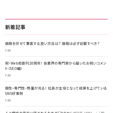
新着記事
価格を伏せて集客する良い方法は？ 価格は必ず記載すべき？
7:05
祝・Web担創刊20周年！ 各業界の専門家から届いたお祝いコメン
ト（SEO編）
7:05
個性・専門性・熱量が光る！ 社員が主役となって成果を上げている
SNS好事例
7:05
人と機械の両方に読まれるための「アクセシビリティツリー」／AI