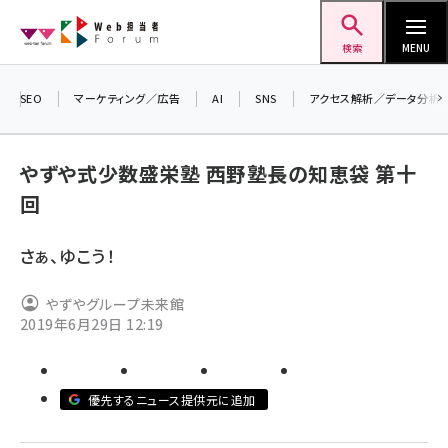
メ
Web担当者Forum
イ
検索
MENU
ン
コ
SEO
マーケティング／広告
AI
SNS
アクセス解析／データ分析
＼ 
ン
7月
テ
やずや式少数盛栄塾 西野塾長の知恵袋 第十
差し
ン
回
▼
ツ
seo (3519)
に
さぁ、ゆこう！
ai (2801)
移
動
youtube (2425)
やずやグループ未来館
2019年6月29日 12:19
note (2310)
セミナー (2301)
優先するニュース提供元に追加
z世代 (1620)
meo (1274)