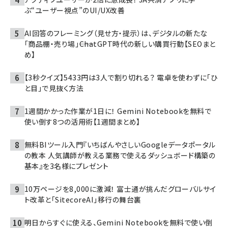
ぶ“ユーザー視点”のUI/UX改善
AI回答のフレーミング（見せ方・提示）は、デジタルの新たな
「商品棚・売り場」――ChatGPT時代の新しい購買行動【SEOまと
め】
【3秒クイズ】5433円は3人で割り切れる？ 電卓を使わずに「ひ
と目」で見抜く方法
1週間かかった作業が1日に！ Gemini Notebookを無料で
使い倒す8つの活用術【1週間まとめ】
無料BIツール入門『いちばんやさしいGoogleデータポータル
の教本 人気講師が教える業務で使えるダッシュボード構築の
基本』を3名様にプレゼント
10万ページを8,000に激減！ 富士通が挑んだグローバルサイ
ト改革と「SitecoreAI」移行の舞台裏
明日からすぐに使える、Gemini Notebookを無料で使い倒