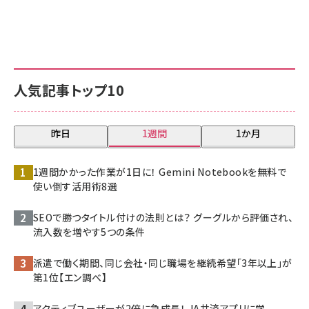
人気記事トップ10
昨日
1週間
1か月
1週間かかった作業が1日に！ Gemini Notebookを無料で
使い倒す活用術8選
SEOで勝つタイトル付けの法則とは？ グーグルから評価され、
流入数を増やす5つの条件
派遣で働く期間、同じ会社・同じ職場を継続希望「3年以上」が
第1位【エン調べ】
アクティブユーザーが2倍に急成長！ JA共済アプリに学