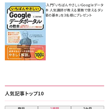
無料BIツール入門『いちばんやさしいGoogleデータ
ポータルの教本 人気講師が教える業務で使えるダッ
シュボード構築の基本』を3名様にプレゼント
7月31日 10:00
人気記事トップ10
昨日
1週間
1か月