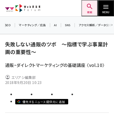
メ
Web担当者Forum
イ
検索
MENU
ン
コ
SEO
マーケティング／広告
AI
SNS
アクセス解析／データ分析
＼ 
ン
7月
テ
失敗しない通販のツボ ～指標で学ぶ事業計
差し
ン
画の重要性～
▼ア
ツ
seo (3523)
に
通販・ダイレクトマーケティングの基礎講座 〈vol.10〉
ai (2804)
移
動
youtube (2429)
エリアシ編集部
2018年9月20日 10:23
note (2312)
セミナー (2303)
優先するニュース提供元に追加
z世代 (1622)
meo (1275)