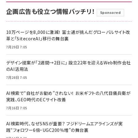
企画広告も役立つ情報バッチリ！
Sponsored
10万ページを8,000に激減！ 富士通が挑んだグローバルサイト改
革と「SitecoreAI」移行の舞台裏
7月29日 7:05
デザイン提案が「2週間→2日に」 設立22年を迎えるWeb制作会社
のAI活用法
7月28日 7:05
AI検索で“自社がお勧め”されない！ お米ギフトの八代目儀兵衛が
実践、GEO時代のECサイト改善
7月16日 7:05
AI検索時代、なぜSNSが重要？ フジドリームエアラインズが実
践“フォロワー6倍・UGC200％増”の舞台裏