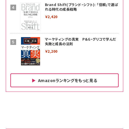
Brand Shift(ブランド・シフト): 「信頼」で選ば
れる時代の成長戦略
￥2,420
マーケティングの真実 P&G・グリコで学んだ
失敗と成長の法則
￥2,200
Amazonランキングをもっと見る
Amazon ビジネス・経済関連書籍 の売れ筋ランキン
Amazon 家電＆カメラ の売れ筋ランキング
Amazon パソコン・周辺機器 の売れ筋ランキング
グ
更新日時：2026/06/26 19:00
更新日時：2026/06/26 19:00
更新日時：2026/06/26 19:00
anan(アンアン)2026/07/01号 No.2501[魅せる
KIOXIA(キオクシア) 旧東芝メモリ microSD
KIOXIA(キオクシア) 旧東芝メモリ microSD
カラダ2026／宮舘涼太]
128GB UHS-I Class10 (最大読出速度
128GB UHS-I Class10 (最大読出速度
100MB/s) Nintendo Switch動作確認済 国内
100MB/s) Nintendo Switch動作確認済 国内
￥880