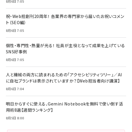
8月6日 7:05
祝・Web担創刊20周年！ 各業界の専門家から届いたお祝いコメン
ト（SEO編）
8月6日 7:05
個性・専門性・熱量が光る！ 社員が主役となって成果を上げている
SNS好事例
8月6日 7:05
人と機械の両方に読まれるための「アクセシビリティツリー」／AI
に自社ブランドは表示されていますか？【Web担当者向け講演】
8月6日 7:04
明日からすぐに使える、Gemini Notebookを無料で使い倒す活
用術8選【週間ランキング】
8月5日 8:00