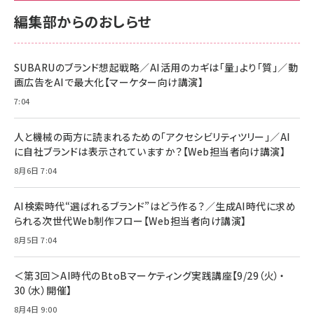
サポート正規品 メーカー保証5年 KLMEA128G
サポート正規品 メーカー保証5年 KLMEA128G
￥2,680
￥2,680
編集部からのおしらせ
anan(アンアン)2026/06/24号 No.2500増刊
スペシャルエディション[王道エンタメの矜持／
NIMASO ガラスフィルム iPhone 17 用 保護フィ
Amazon eギフトカード - Amazonロゴ - クラ
BTS]
ルム 強化ガラス 耐衝撃 高透過率 指紋防止 貼りや
シック
すい ガイド枠付き いPhone17 (6.3インチ) 対応
SUBARUのブランド想起戦略／AI活用のカギは「量」より「質」／動
￥1,100
￥5,000
2枚セット DSP25F1698
画広告をAIで最大化【マーケター向け講演】
￥1,599
7:04
anan(アンアン)2026/07/08号 No.2502[2026
Anker PowerLine III Flow USB-C & USB-C
年後半、あなたの恋と運命／山田涼介]
【New】Amazon Fire TV Stick HD | 手軽にスト
ケーブル Anker絡まないケーブル 240W 結束バン
リーミングをはじめよう | ストリーミングメディアプ
ド付き USB PD対応 シリコン素材採用 iPhone
￥880
人と機械の両方に読まれるための「アクセシビリティツリー」／AI
レイヤー
17 / 16 / 15 / Galaxy iPad Pro MacBook
￥1,890
Pro/Air 各種対応 (1.8m ミッドナイトブラック)
に自社ブランドは表示されていますか？【Web担当者向け講演】
￥6,980
ママ投資家が育休中に１億貯めた株式投資
8月6日 7:04
アサヒ飲料 モンスター エナジー 355ml×24本
￥1,870
Anker Soundcore P31i (Bluetooth 6.1) 【完
￥4,192
全ワイヤレスイヤホン/アクティブノイズキャンセリ
AI検索時代“選ばれるブランド”はどう作る？／生成AI時代に求め
ング/マルチポイント接続 / 最大50時間再生 / PSE
られる次世代Web制作フロー【Web担当者向け講演】
組織の成果を最大化する ルールのデザイン
技術基準適合】ブラック
￥5,990
サッポロ 生ビール 黒ラベル 350ml 缶 24本 ビー
8月5日 7:04
￥1,980
ル ケース買い【6/30応募〆切! 黒ラベルビヤセラー
キャンペーン】
Anker PowerLine III Flow USB-C & USB-C
ケーブル Anker絡まないケーブル 240W 結束バン
￥4,857
＜第3回＞AI時代のBtoBマーケティング実践講座【9/29（火）・
ド付き USB PD対応 シリコン素材採用 iPhone
30（水）開催】
Amazonランキングをもっと見る
17 / 16 / 15 / Galaxy iPad Pro MacBook
￥1,890
Pro/Air 各種対応 (1.8m ミッドナイトブラック)
8月4日 9:00