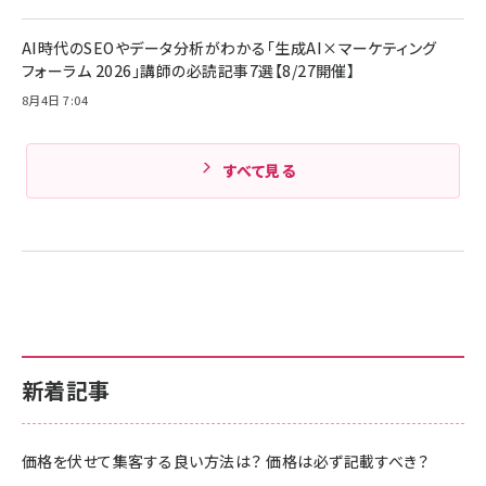
Amazonランキングをもっと見る
AI時代のSEOやデータ分析がわかる「生成AI×マーケティング
Amazonランキングをもっと見る
フォーラム 2026」講師の必読記事7選【8/27開催】
8月4日 7:04
すべて見る
新着記事
価格を伏せて集客する良い方法は？ 価格は必ず記載すべき？