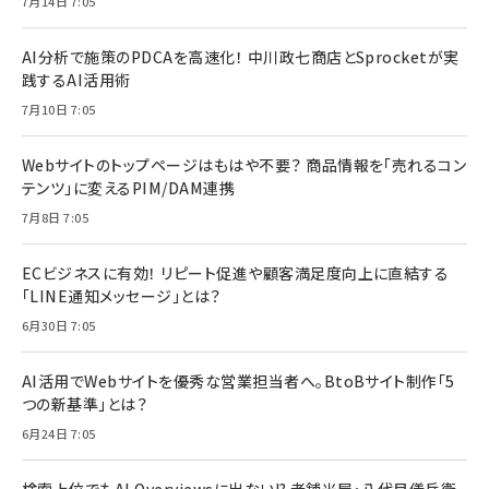
7月14日 7:05
AI分析で施策のPDCAを高速化！ 中川政七商店とSprocketが実
践するAI活用術
7月10日 7:05
Webサイトのトップページはもはや不要？ 商品情報を「売れるコン
テンツ」に変えるPIM/DAM連携
7月8日 7:05
ECビジネスに有効！ リピート促進や顧客満足度向上に直結する
「LINE通知メッセージ」とは？
6月30日 7:05
AI活用でWebサイトを優秀な営業担当者へ。BtoBサイト制作「5
つの新基準」とは？
6月24日 7:05
検索上位でもAI Overviewsに出ない!? 老舗米屋・八代目儀兵衛