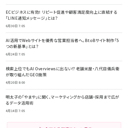
ECビジネスに有効！ リピート促進や顧客満足度向上に直結する
「LINE通知メッセージ」とは？
6月30日 7:05
AI活用でWebサイトを優秀な営業担当者へ。BtoBサイト制作「5
つの新基準」とは？
6月24日 7:05
検索上位でもAI Overviewsに出ない!? 老舗米屋・八代目儀兵衛
が取り組んだGEO施策
4月20日 8:00
明太子の「やまや」に聞く、マーケティングから店舗・採用まで広が
るデータ活用術
4月14日 7:05