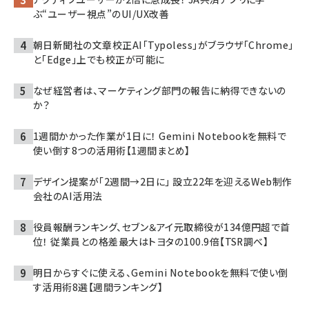
ぶ“ユーザー視点”のUI/UX改善
朝日新聞社の文章校正AI「Typoless」がブラウザ「Chrome」
と「Edge」上でも校正が可能に
なぜ経営者は、マーケティング部門の報告に納得できないの
か？
1週間かかった作業が1日に！ Gemini Notebookを無料で
使い倒す8つの活用術【1週間まとめ】
デザイン提案が「2週間→2日に」 設立22年を迎えるWeb制作
会社のAI活用法
役員報酬ランキング、セブン＆アイ元取締役が134億円超で首
位！ 従業員との格差最大はトヨタの100.9倍【TSR調べ】
明日からすぐに使える、Gemini Notebookを無料で使い倒
す活用術8選【週間ランキング】