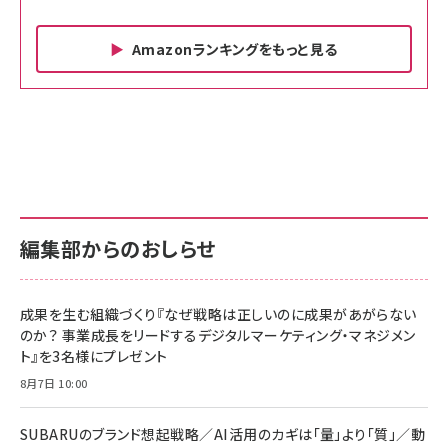
Amazonランキングをもっと見る
Amazon ビジネス・経済関連書籍 の売れ筋ランキン
Amazon 家電＆カメラ の売れ筋ランキング
Amazon パソコン・周辺機器 の売れ筋ランキング
グ
更新日時：2026/06/26 19:00
更新日時：2026/06/26 19:00
更新日時：2026/06/26 19:00
anan(アンアン)2026/07/01号 No.2501[魅せる
KIOXIA(キオクシア) 旧東芝メモリ microSD
KIOXIA(キオクシア) 旧東芝メモリ microSD
カラダ2026／宮舘涼太]
128GB UHS-I Class10 (最大読出速度
128GB UHS-I Class10 (最大読出速度
100MB/s) Nintendo Switch動作確認済 国内
100MB/s) Nintendo Switch動作確認済 国内
￥880
サポート正規品 メーカー保証5年 KLMEA128G
サポート正規品 メーカー保証5年 KLMEA128G
￥2,680
￥2,680
編集部からのおしらせ
anan(アンアン)2026/06/24号 No.2500増刊
スペシャルエディション[王道エンタメの矜持／
NIMASO ガラスフィルム iPhone 17 用 保護フィ
Amazon eギフトカード - Amazonロゴ - クラ
BTS]
ルム 強化ガラス 耐衝撃 高透過率 指紋防止 貼りや
シック
すい ガイド枠付き いPhone17 (6.3インチ) 対応
成果を生む組織づくり『なぜ戦略は正しいのに成果があがらない
￥1,100
￥5,000
2枚セット DSP25F1698
のか？ 事業成長をリードするデジタルマーケティング・マネジメン
￥1,599
ト』を3名様にプレゼント
anan(アンアン)2026/07/08号 No.2502[2026
Anker PowerLine III Flow USB-C & USB-C
年後半、あなたの恋と運命／山田涼介]
【New】Amazon Fire TV Stick HD | 手軽にスト
ケーブル Anker絡まないケーブル 240W 結束バン
8月7日 10:00
リーミングをはじめよう | ストリーミングメディアプ
ド付き USB PD対応 シリコン素材採用 iPhone
￥880
レイヤー
17 / 16 / 15 / Galaxy iPad Pro MacBook
￥1,890
Pro/Air 各種対応 (1.8m ミッドナイトブラック)
SUBARUのブランド想起戦略／AI活用のカギは「量」より「質」／動
￥6,980