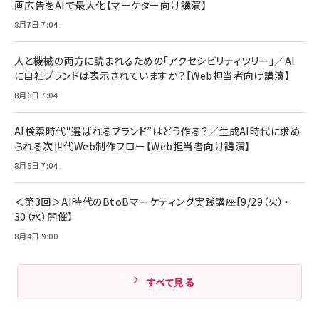
画広告をAIで最大化【マーケター向け講演】
ママ投資家が育休中に１億貯めた株式投資
アサヒ飲料 モンスター エナジー 355ml×24本
￥1,870
8月7日 7:04
Anker Soundcore P31i (Bluetooth 6.1) 【完
￥4,192
全ワイヤレスイヤホン/アクティブノイズキャンセリ
ング/マルチポイント接続 / 最大50時間再生 / PSE
人と機械の両方に読まれるための「アクセシビリティツリー」／AI
組織の成果を最大化する ルールのデザイン
技術基準適合】ブラック
￥5,990
サッポロ 生ビール 黒ラベル 350ml 缶 24本 ビー
に自社ブランドは表示されていますか？【Web担当者向け講演】
￥1,980
ル ケース買い【6/30応募〆切! 黒ラベルビヤセラー
8月6日 7:04
キャンペーン】
Anker PowerLine III Flow USB-C & USB-C
ケーブル Anker絡まないケーブル 240W 結束バン
￥4,857
ド付き USB PD対応 シリコン素材採用 iPhone
AI検索時代“選ばれるブランド”はどう作る？／生成AI時代に求め
Amazonランキングをもっと見る
17 / 16 / 15 / Galaxy iPad Pro MacBook
￥1,890
られる次世代Web制作フロー【Web担当者向け講演】
Pro/Air 各種対応 (1.8m ミッドナイトブラック)
Amazonランキングをもっと見る
8月5日 7:04
Amazonランキングをもっと見る
＜第3回＞AI時代のBtoBマーケティング実践講座【9/29（火）・
30（水）開催】
8月4日 9:00
すべて見る