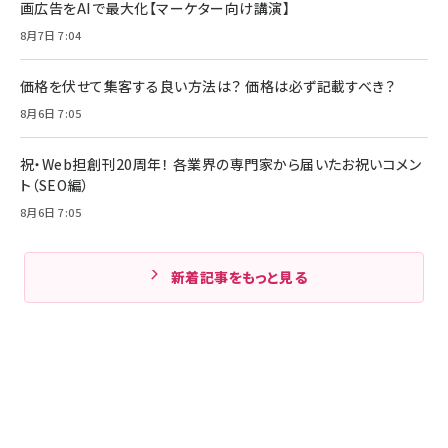
画広告をAIで最大化【マーケター向け講演】
8月7日 7:04
価格を伏せて集客する良い方法は？ 価格は必ず記載すべき？
8月6日 7:05
祝・Web担創刊20周年！ 各業界の専門家から届いたお祝いコメン
ト（SEO編）
8月6日 7:05
新着記事をもっと見る