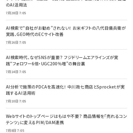
のAI活用法
7月28日 7:05
AI検索で“自社がお勧め”されない！ お米ギフトの八代目儀兵衛が
実践、GEO時代のECサイト改善
7月16日 7:05
AI検索時代、なぜSNSが重要？ フジドリームエアラインズが実
践“フォロワー6倍・UGC200％増”の舞台裏
7月14日 7:05
AI分析で施策のPDCAを高速化！ 中川政七商店とSprocketが実
践するAI活用術
7月10日 7:05
Webサイトのトップページはもはや不要？ 商品情報を「売れるコン
テンツ」に変えるPIM/DAM連携
7月8日 7:05