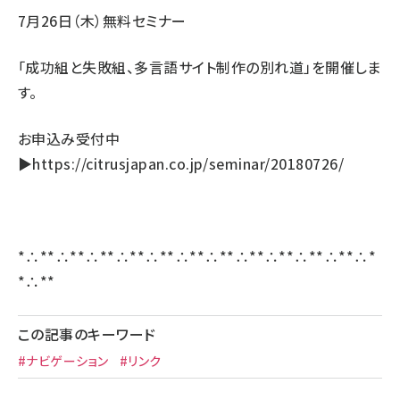
7月26日（木）無料セミナー
「成功組と失敗組、多言語サイト制作の別れ道」を開催しま
す。
お申込み受付中
▶
https://citrusjapan.co.jp/seminar/20180726/
*∴**∴**∴**∴**∴**∴**∴**∴**∴**∴**∴**∴*
*∴**
この記事のキーワード
#ナビゲーション
#リンク