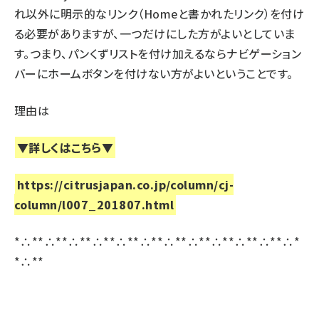
れ以外に明示的なリンク（Homeと書かれたリンク）を付け
る必要がありますが、一つだけにした方がよいとしていま
す。つまり、パンくずリストを付け加えるならナビゲーション
バーにホームボタンを付けない方がよいということです。
理由は
▼詳しくはこちら▼
https://citrusjapan.co.jp/column/cj-
column/l007_201807.html
*∴**∴**∴**∴**∴**∴**∴**∴**∴**∴**∴**∴*
*∴**