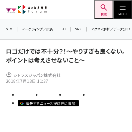
メ
Web担当者Forum
イ
検索
MENU
ン
コ
SEO
マーケティング／広告
AI
SNS
アクセス解析／データ分析
ン
＼
テ
生
ロゴだけでは不十分？！～やりすぎも良くない。
ン
る
ポイントは考えさせないこと～
ツ
20
seo (3528)
に
▼
シトラスジャパン株式会社
ai (2811)
移
2018年7月13日 11:37
動
youtube (2439)
note (2315)
優先するニュース提供元に追加
セミナー (2308)
z世代 (1623)
meo (1277)