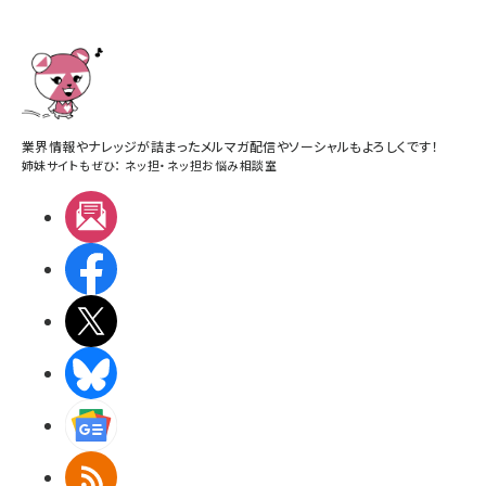
業界情報やナレッジが詰まったメルマガ配信やソーシャルもよろしくです！
姉妹サイトもぜひ：
ネッ担
・
ネッ担お悩み相談室
メルマガ
Facebook
X(エックス)
BlueSky
Googleニュース
RSS