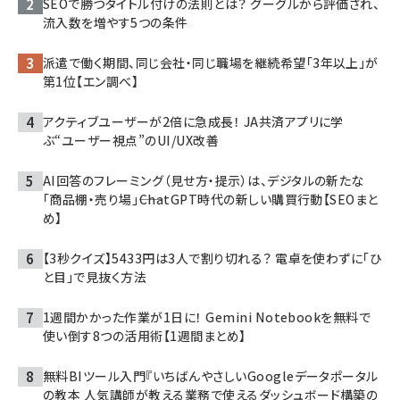
SEOで勝つタイトル付けの法則とは？ グーグルから評価され、
流入数を増やす5つの条件
派遣で働く期間、同じ会社・同じ職場を継続希望「3年以上」が
第1位【エン調べ】
アクティブユーザーが2倍に急成長！ JA共済アプリに学
ぶ“ユーザー視点”のUI/UX改善
AI回答のフレーミング（見せ方・提示）は、デジタルの新たな
「商品棚・売り場」――ChatGPT時代の新しい購買行動【SEOまと
め】
【3秒クイズ】5433円は3人で割り切れる？ 電卓を使わずに「ひ
と目」で見抜く方法
1週間かかった作業が1日に！ Gemini Notebookを無料で
使い倒す8つの活用術【1週間まとめ】
無料BIツール入門『いちばんやさしいGoogleデータポータル
の教本 人気講師が教える業務で使えるダッシュボード構築の