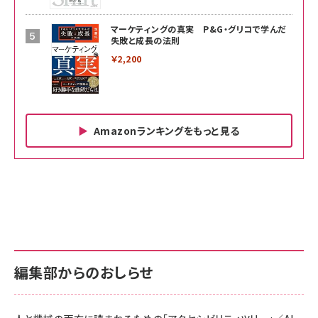
マーケティングの真実 P&G・グリコで学んだ
失敗と成長の法則
￥2,200
Amazonランキングをもっと見る
Amazon ビジネス・経済関連書籍 の売れ筋ランキン
Amazon 家電＆カメラ の売れ筋ランキング
Amazon パソコン・周辺機器 の売れ筋ランキング
グ
更新日時：2026/06/26 19:00
更新日時：2026/06/26 19:00
更新日時：2026/06/26 19:00
anan(アンアン)2026/07/01号 No.2501[魅せる
KIOXIA(キオクシア) 旧東芝メモリ microSD
KIOXIA(キオクシア) 旧東芝メモリ microSD
カラダ2026／宮舘涼太]
128GB UHS-I Class10 (最大読出速度
128GB UHS-I Class10 (最大読出速度
100MB/s) Nintendo Switch動作確認済 国内
100MB/s) Nintendo Switch動作確認済 国内
￥880
サポート正規品 メーカー保証5年 KLMEA128G
サポート正規品 メーカー保証5年 KLMEA128G
￥2,680
￥2,680
編集部からのおしらせ
anan(アンアン)2026/06/24号 No.2500増刊
スペシャルエディション[王道エンタメの矜持／
NIMASO ガラスフィルム iPhone 17 用 保護フィ
Amazon eギフトカード - Amazonロゴ - クラ
BTS]
ルム 強化ガラス 耐衝撃 高透過率 指紋防止 貼りや
シック
すい ガイド枠付き いPhone17 (6.3インチ) 対応