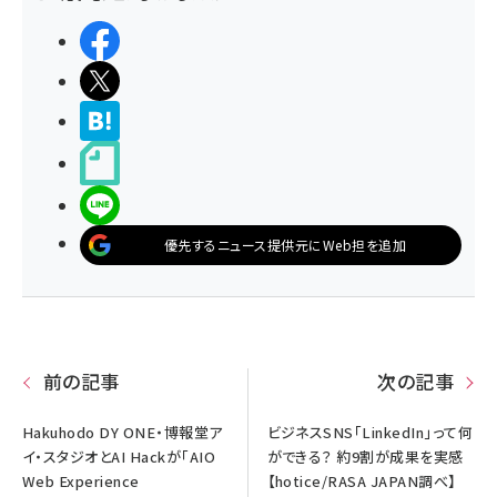
シェアする
ポストする
>ブクマする
noteで書く
LINEで送る
優先するニュース提供元にWeb担を追加
前の記事
次の記事
Hakuhodo DY ONE・博報堂ア
ビジネスSNS「LinkedIn」って何
イ・スタジオとAI Hackが「AIO
ができる？ 約9割が成果を実感
Web Experience
【hotice/RASA JAPAN調べ】