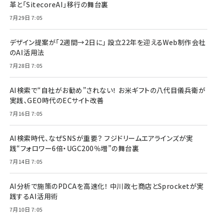
革と「SitecoreAI」移行の舞台裏
7月29日 7:05
デザイン提案が「2週間→2日に」 設立22年を迎えるWeb制作会社
のAI活用法
7月28日 7:05
AI検索で“自社がお勧め”されない！ お米ギフトの八代目儀兵衛が
実践、GEO時代のECサイト改善
7月16日 7:05
AI検索時代、なぜSNSが重要？ フジドリームエアラインズが実
践“フォロワー6倍・UGC200％増”の舞台裏
7月14日 7:05
AI分析で施策のPDCAを高速化！ 中川政七商店とSprocketが実
践するAI活用術
7月10日 7:05