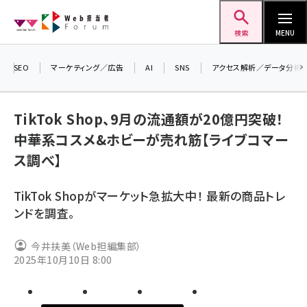
メ
Web担当者Forum
イ
検索
MENU
ン
コ
SEO
マーケティング／広告
AI
SNS
アクセス解析／データ分析
＼ 
ン
7月
テ
TikTok Shop、9月の流通額が20億円突破！
差し
ン
中華系コスメ&ホビーが売れ筋【ライブコマー
▼
ツ
seo (3519)
ス調べ】
に
ai (2801)
移
TikTok Shopがマーケット急拡大中！ 最新の商品トレ
動
youtube (2425)
ンドを調査。
note (2310)
今井扶美（Web担編集部）
セミナー (2301)
2025年10月10日 8:00
z世代 (1620)
meo (1274)