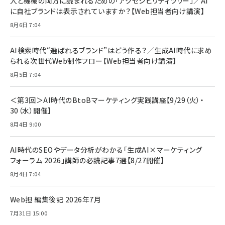
人と機械の両方に読まれるための「アクセシビリティツリー」／AI
￥1,100
￥5,000
2枚セット DSP25F1698
に自社ブランドは表示されていますか？【Web担当者向け講演】
￥1,599
8月6日 7:04
anan(アンアン)2026/07/08号 No.2502[2026
Anker PowerLine III Flow USB-C & USB-C
年後半、あなたの恋と運命／山田涼介]
【New】Amazon Fire TV Stick HD | 手軽にスト
ケーブル Anker絡まないケーブル 240W 結束バン
リーミングをはじめよう | ストリーミングメディアプ
ド付き USB PD対応 シリコン素材採用 iPhone
￥880
AI検索時代“選ばれるブランド”はどう作る？／生成AI時代に求め
レイヤー
17 / 16 / 15 / Galaxy iPad Pro MacBook
￥1,890
Pro/Air 各種対応 (1.8m ミッドナイトブラック)
られる次世代Web制作フロー【Web担当者向け講演】
￥6,980
ママ投資家が育休中に１億貯めた株式投資
8月5日 7:04
アサヒ飲料 モンスター エナジー 355ml×24本
￥1,870
Anker Soundcore P31i (Bluetooth 6.1) 【完
￥4,192
全ワイヤレスイヤホン/アクティブノイズキャンセリ
＜第3回＞AI時代のBtoBマーケティング実践講座【9/29（火）・
ング/マルチポイント接続 / 最大50時間再生 / PSE
30（水）開催】
組織の成果を最大化する ルールのデザイン
技術基準適合】ブラック
￥5,990
サッポロ 生ビール 黒ラベル 350ml 缶 24本 ビー
8月4日 9:00
￥1,980
ル ケース買い【6/30応募〆切! 黒ラベルビヤセラー
キャンペーン】
Anker PowerLine III Flow USB-C & USB-C
ケーブル Anker絡まないケーブル 240W 結束バン
￥4,857
AI時代のSEOやデータ分析がわかる「生成AI×マーケティング
ド付き USB PD対応 シリコン素材採用 iPhone
フォーラム 2026」講師の必読記事7選【8/27開催】
Amazonランキングをもっと見る
17 / 16 / 15 / Galaxy iPad Pro MacBook
￥1,890
Pro/Air 各種対応 (1.8m ミッドナイトブラック)
8月4日 7:04
Amazonランキングをもっと見る
Web担 編集後記 2026年7月
Amazonランキングをもっと見る
7月31日 15:00