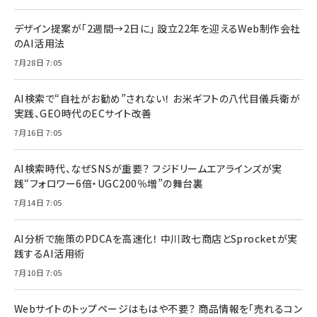
デザイン提案が「2週間→2日に」 設立22年を迎えるWeb制作会社
のAI活用法
7月28日 7:05
AI検索で“自社がお勧め”されない！ お米ギフトの八代目儀兵衛が
実践、GEO時代のECサイト改善
7月16日 7:05
AI検索時代、なぜSNSが重要？ フジドリームエアラインズが実
践“フォロワー6倍・UGC200％増”の舞台裏
7月14日 7:05
AI分析で施策のPDCAを高速化！ 中川政七商店とSprocketが実
践するAI活用術
7月10日 7:05
Webサイトのトップページはもはや不要？ 商品情報を「売れるコン