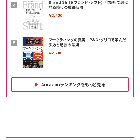
Brand Shift(ブランド・シフト): 「信頼」で選ば
れる時代の成長戦略
￥2,420
マーケティングの真実 P&G・グリコで学んだ
失敗と成長の法則
￥2,200
Amazonランキングをもっと見る
Amazon ビジネス・経済関連書籍 の売れ筋ランキン
Amazon 家電＆カメラ の売れ筋ランキング
Amazon パソコン・周辺機器 の売れ筋ランキング
グ
更新日時：2026/06/26 19:00
更新日時：2026/06/26 19:00
更新日時：2026/06/26 19:00
anan(アンアン)2026/07/01号 No.2501[魅
KIOXIA(キオクシア) 旧東芝メモリ microSD
KIOXIA(キオクシア) 旧東芝メモリ microSD
せるカラダ2026／宮舘涼太]
128GB UHS-I Class10 (最大読出速度
128GB UHS-I Class10 (最大読出速度
100MB/s) Nintendo Switch動作確認済 国
100MB/s) Nintendo Switch動作確認済 国
￥880
内サポート正規品 メーカー保証5年
内サポート正規品 メーカー保証5年