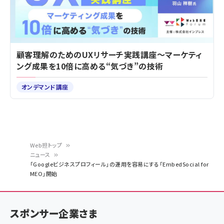
顧客理解のためのUXリサーチ実践講座～マーケティ
ング成果を10倍に高める“気づき”の技術
オンデマンド講座
Web担トップ
ニュース
パ
「Googleビジネスプロフィール」の運用を容易にする「EmbedSocial for
MEO」開始
ン
く
ず
スポンサー企業さま