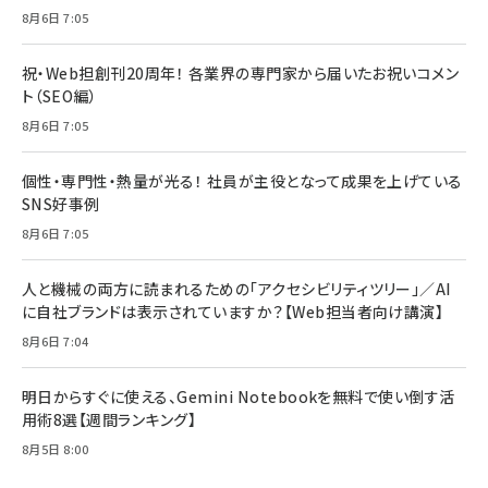
8月6日 7:05
祝・Web担創刊20周年！ 各業界の専門家から届いたお祝いコメン
ト（SEO編）
8月6日 7:05
個性・専門性・熱量が光る！ 社員が主役となって成果を上げている
SNS好事例
8月6日 7:05
人と機械の両方に読まれるための「アクセシビリティツリー」／AI
に自社ブランドは表示されていますか？【Web担当者向け講演】
8月6日 7:04
明日からすぐに使える、Gemini Notebookを無料で使い倒す活
用術8選【週間ランキング】
8月5日 8:00