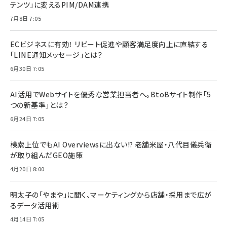
テンツ」に変えるPIM/DAM連携
7月8日 7:05
ECビジネスに有効！ リピート促進や顧客満足度向上に直結する
「LINE通知メッセージ」とは？
6月30日 7:05
AI活用でWebサイトを優秀な営業担当者へ。BtoBサイト制作「5
つの新基準」とは？
6月24日 7:05
検索上位でもAI Overviewsに出ない!? 老舗米屋・八代目儀兵衛
が取り組んだGEO施策
4月20日 8:00
明太子の「やまや」に聞く、マーケティングから店舗・採用まで広が
るデータ活用術
4月14日 7:05