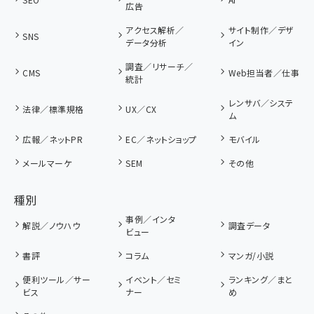
広告
アクセス解析／
サイト制作／デザ
SNS
データ分析
イン
調査／リサーチ／
CMS
Web担当者／仕事
統計
レンサバ／システ
法律／標準規格
UX／CX
ム
広報／ネットPR
EC／ネットショップ
モバイル
メールマーケ
SEM
その他
種別
事例／インタ
解説／ノウハウ
調査データ
ビュー
書評
コラム
マンガ/小説
便利ツール／サー
イベント／セミ
ランキング／まと
ビス
ナー
め