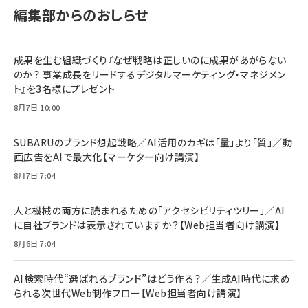
￥2,680
￥2,680
KLMEA128G
KLMEA128G
編集部からのおしらせ
anan(アンアン)2026/06/24号 No.2500増刊
スペシャルエディション[王道エンタメの矜持／
NIMASO ガラスフィルム iPhone 17 用 保護フィ
Amazon eギフトカード - Amazonロゴ - クラ
BTS]
ルム 強化ガラス 耐衝撃 高透過率 指紋防止 貼りや
シック
すい ガイド枠付き いPhone17 (6.3インチ) 対応
成果を生む組織づくり『なぜ戦略は正しいのに成果があがらない
￥1,100
￥5,000
2枚セット DSP25F1698
のか？ 事業成長をリードするデジタルマーケティング・マネジメン
￥1,599
ト』を3名様にプレゼント
anan(アンアン)2026/07/08号 No.2502[2026
Anker PowerLine III Flow USB-C & USB-C
年後半、あなたの恋と運命／山田涼介]
【New】Amazon Fire TV Stick HD | 手軽にスト
ケーブル Anker絡まないケーブル 240W 結束バン
8月7日 10:00
リーミングをはじめよう | ストリーミングメディアプ
ド付き USB PD対応 シリコン素材採用 iPhone
￥880
レイヤー
17 / 16 / 15 / Galaxy iPad Pro MacBook
￥1,890
Pro/Air 各種対応 (1.8m ミッドナイトブラック)
SUBARUのブランド想起戦略／AI活用のカギは「量」より「質」／動
￥6,980
画広告をAIで最大化【マーケター向け講演】
ママ投資家が育休中に１億貯めた株式投資
アサヒ飲料 モンスター エナジー 355ml×24本
￥1,870
8月7日 7:04
Anker Soundcore P31i (Bluetooth 6.1) 【完
￥4,192
全ワイヤレスイヤホン/アクティブノイズキャンセリ
ング/マルチポイント接続 / 最大50時間再生 / PSE
人と機械の両方に読まれるための「アクセシビリティツリー」／AI
組織の成果を最大化する ルールのデザイン
技術基準適合】ブラック
￥5,990
サッポロ 生ビール 黒ラベル 350ml 缶 24本 ビー
に自社ブランドは表示されていますか？【Web担当者向け講演】
￥1,980
ル ケース買い【6/30応募〆切! 黒ラベルビヤセラー
8月6日 7:04
キャンペーン】
Anker PowerLine III Flow USB-C & USB-C
ケーブル Anker絡まないケーブル 240W 結束バン
￥4,857
ド付き USB PD対応 シリコン素材採用 iPhone
AI検索時代“選ばれるブランド”はどう作る？／生成AI時代に求め
Amazonランキングをもっと見る
17 / 16 / 15 / Galaxy iPad Pro MacBook
￥1,890
られる次世代Web制作フロー【Web担当者向け講演】
Pro/Air 各種対応 (1.8m ミッドナイトブラック)