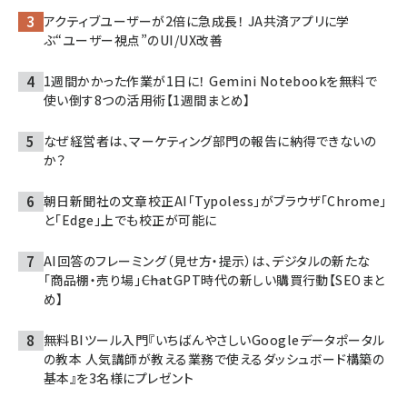
アクティブユーザーが2倍に急成長！ JA共済アプリに学
ぶ“ユーザー視点”のUI/UX改善
1週間かかった作業が1日に！ Gemini Notebookを無料で
使い倒す8つの活用術【1週間まとめ】
なぜ経営者は、マーケティング部門の報告に納得できないの
か？
朝日新聞社の文章校正AI「Typoless」がブラウザ「Chrome」
と「Edge」上でも校正が可能に
AI回答のフレーミング（見せ方・提示）は、デジタルの新たな
「商品棚・売り場」――ChatGPT時代の新しい購買行動【SEOまと
め】
無料BIツール入門『いちばんやさしいGoogleデータポータル
の教本 人気講師が教える業務で使えるダッシュボード構築の
基本』を3名様にプレゼント