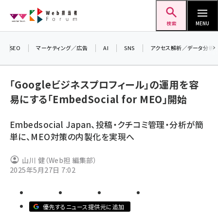
メ
Web担当者Forum
イ
検索
MENU
ン
コ
SEO
マーケティング／広告
AI
SNS
アクセス解析／データ分析
＼ 
ン
生成
テ
「Googleビジネスプロフィール」の運用を容
るセ
ン
易にする「EmbedSocial for MEO」開始
20
ツ
seo (3526)
▼
に
Embedsocial Japan、投稿・クチコミ管理・分析が簡
ai (2807)
移
単に、MEO対策の内製化を実現へ
動
youtube (2434)
山川 健（Web担 編集部）
note (2312)
2025年5月27日 7:02
セミナー (2307)
z世代 (1622)
優先するニュース提供元に追加
meo (1275)