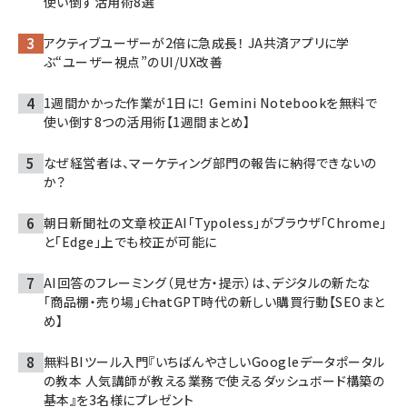
使い倒す活用術8選
アクティブユーザーが2倍に急成長！ JA共済アプリに学
ぶ“ユーザー視点”のUI/UX改善
1週間かかった作業が1日に！ Gemini Notebookを無料で
使い倒す8つの活用術【1週間まとめ】
なぜ経営者は、マーケティング部門の報告に納得できないの
か？
朝日新聞社の文章校正AI「Typoless」がブラウザ「Chrome」
と「Edge」上でも校正が可能に
AI回答のフレーミング（見せ方・提示）は、デジタルの新たな
「商品棚・売り場」――ChatGPT時代の新しい購買行動【SEOまと
め】
無料BIツール入門『いちばんやさしいGoogleデータポータル
の教本 人気講師が教える業務で使えるダッシュボード構築の
基本』を3名様にプレゼント