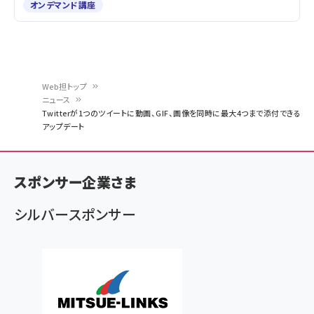
オンデマンド講座
Web担トップ
ニュース
パ
Twitterが1つのツイートに動画、GIF、画像を同時に最大4つまで添付できる
アップデート
ン
く
ず
スポンサー企業さま
シルバースポンサー