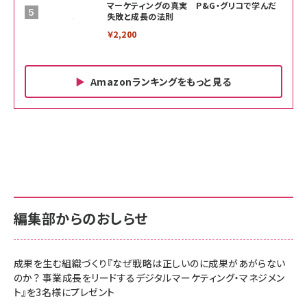
マーケティングの真実 P&G・グリコで学んだ
失敗と成長の法則
￥2,200
Amazonランキングをもっと見る
Amazon ビジネス・経済関連書籍 の売れ筋ランキン
Amazon 家電＆カメラ の売れ筋ランキング
Amazon パソコン・周辺機器 の売れ筋ランキング
グ
更新日時：2026/06/26 19:00
更新日時：2026/06/26 19:00
更新日時：2026/06/26 19:00
anan(アンアン)2026/07/01号 No.2501[魅せる
KIOXIA(キオクシア) 旧東芝メモリ microSD
KIOXIA(キオクシア) 旧東芝メモリ microSD
カラダ2026／宮舘涼太]
128GB UHS-I Class10 (最大読出速度
128GB UHS-I Class10 (最大読出速度
100MB/s) Nintendo Switch動作確認済 国内
100MB/s) Nintendo Switch動作確認済 国内
￥880
サポート正規品 メーカー保証5年 KLMEA128G
サポート正規品 メーカー保証5年 KLMEA128G
￥2,680
￥2,680
編集部からのおしらせ
anan(アンアン)2026/06/24号 No.2500増刊
スペシャルエディション[王道エンタメの矜持／
NIMASO ガラスフィルム iPhone 17 用 保護フィ
Amazon eギフトカード - Amazonロゴ - クラ
BTS]
ルム 強化ガラス 耐衝撃 高透過率 指紋防止 貼りや
シック
すい ガイド枠付き いPhone17 (6.3インチ) 対応
成果を生む組織づくり『なぜ戦略は正しいのに成果があがらない
￥1,100
￥5,000
2枚セット DSP25F1698
のか？ 事業成長をリードするデジタルマーケティング・マネジメン
￥1,599
ト』を3名様にプレゼント
anan(アンアン)2026/07/08号 No.2502[2026
Anker PowerLine III Flow USB-C & USB-C