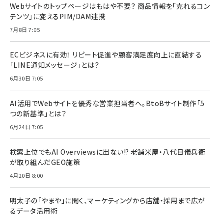
Webサイトのトップページはもはや不要？ 商品情報を「売れるコン
テンツ」に変えるPIM/DAM連携
7月8日 7:05
ECビジネスに有効！ リピート促進や顧客満足度向上に直結する
「LINE通知メッセージ」とは？
6月30日 7:05
AI活用でWebサイトを優秀な営業担当者へ。BtoBサイト制作「5
つの新基準」とは？
6月24日 7:05
検索上位でもAI Overviewsに出ない!? 老舗米屋・八代目儀兵衛
が取り組んだGEO施策
4月20日 8:00
明太子の「やまや」に聞く、マーケティングから店舗・採用まで広が
るデータ活用術