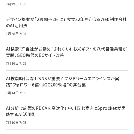
7月29日 7:05
デザイン提案が「2週間→2日に」 設立22年を迎えるWeb制作会社
のAI活用法
7月28日 7:05
AI検索で“自社がお勧め”されない！ お米ギフトの八代目儀兵衛が
実践、GEO時代のECサイト改善
7月16日 7:05
AI検索時代、なぜSNSが重要？ フジドリームエアラインズが実
践“フォロワー6倍・UGC200％増”の舞台裏
7月14日 7:05
AI分析で施策のPDCAを高速化！ 中川政七商店とSprocketが実
践するAI活用術
7月10日 7:05