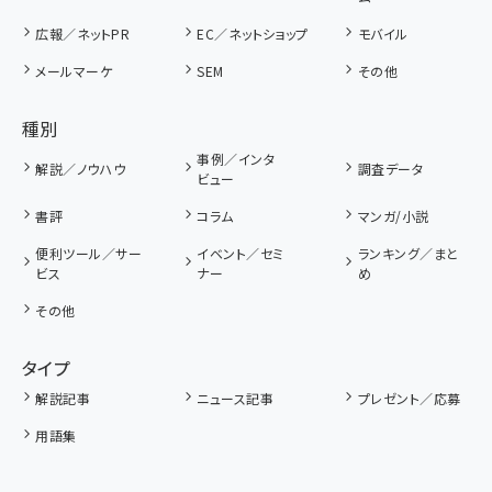
広報／ネットPR
EC／ネットショップ
モバイル
メールマーケ
SEM
その他
種別
事例／インタ
解説／ノウハウ
調査データ
ビュー
書評
コラム
マンガ/小説
便利ツール／サー
イベント／セミ
ランキング／まと
ビス
ナー
め
その他
タイプ
解説記事
ニュース記事
プレゼント／応募
用語集