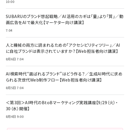
年後半、あなたの恋と運命／山田涼介]
【New】Amazon Fire TV Stick HD | 手軽にスト
ケーブル Anker絡まないケーブル 240W 結束バン
10:00
リーミングをはじめよう | ストリーミングメディアプ
ド付き USB PD対応 シリコン素材採用 iPhone
￥880
レイヤー
17 / 16 / 15 / Galaxy iPad Pro MacBook
￥1,890
Pro/Air 各種対応 (1.8m ミッドナイトブラック)
SUBARUのブランド想起戦略／AI活用のカギは「量」より「質」／動
￥6,980
画広告をAIで最大化【マーケター向け講演】
ママ投資家が育休中に１億貯めた株式投資
アサヒ飲料 モンスター エナジー 355ml×24本
￥1,870
7:04
Anker Soundcore P31i (Bluetooth 6.1) 【完
￥4,192
全ワイヤレスイヤホン/アクティブノイズキャンセリ
ング/マルチポイント接続 / 最大50時間再生 / PSE
人と機械の両方に読まれるための「アクセシビリティツリー」／AI
組織の成果を最大化する ルールのデザイン
技術基準適合】ブラック
￥5,990
サッポロ 生ビール 黒ラベル 350ml 缶 24本 ビー
に自社ブランドは表示されていますか？【Web担当者向け講演】
￥1,980
ル ケース買い【6/30応募〆切! 黒ラベルビヤセラー
8月6日 7:04
キャンペーン】
Anker PowerLine III Flow USB-C & USB-C
ケーブル Anker絡まないケーブル 240W 結束バン
￥4,857
ド付き USB PD対応 シリコン素材採用 iPhone
AI検索時代“選ばれるブランド”はどう作る？／生成AI時代に求め
Amazonランキングをもっと見る
17 / 16 / 15 / Galaxy iPad Pro MacBook
￥1,890
られる次世代Web制作フロー【Web担当者向け講演】
Pro/Air 各種対応 (1.8m ミッドナイトブラック)
Amazonランキングをもっと見る
8月5日 7:04
Amazonランキングをもっと見る
＜第3回＞AI時代のBtoBマーケティング実践講座【9/29（火）・
30（水）開催】
8月4日 9:00