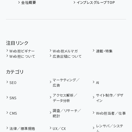
会社概要
インプレスグループTOP
注目リンク
Web担ビギナー
Web担メルマガ
連載・特集
Web担について
広告出稿について
カテゴリ
マーケティング／
SEO
AI
広告
アクセス解析／
サイト制作／デザ
SNS
データ分析
イン
調査／リサーチ／
CMS
Web担当者／仕事
統計
レンサバ／システ
法律／標準規格
UX／CX
ム