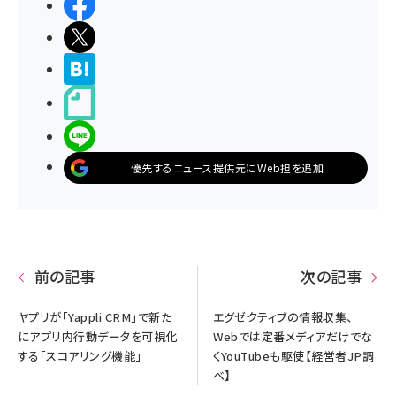
シェアする
ポストする
>ブクマする
noteで書く
LINEで送る
優先するニュース提供元にWeb担を追加
前の記事
次の記事
ヤプリが「Yappli CRM」で新た
エグゼクティブの情報収集、
にアプリ内行動データを可視化
Webでは定番メディアだけでな
する「スコアリング機能」
くYouTubeも駆使【経営者JP調
べ】