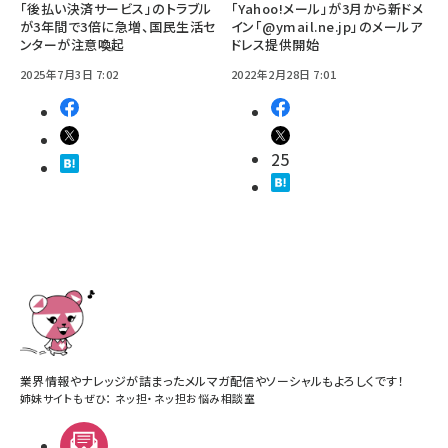
「後払い決済サービス」のトラブル
「Yahoo!メール」が3月から新ドメ
が3年間で3倍に急増、国民生活セ
イン「@ymail.ne.jp」のメールア
ンターが注意喚起
ドレス提供開始
2025年7月3日 7:02
2022年2月28日 7:01
25
業界情報やナレッジが詰まったメルマガ配信やソーシャルもよろしくです！
姉妹サイトもぜひ：
ネッ担
・
ネッ担お悩み相談室
メルマガ