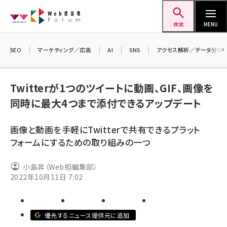
メ
Web担当者Forum
イ
検索
MENU
ン
コ
SEO
マーケティング／広告
AI
SNS
アクセス解析／データ分析
＼ 
ン
7月
テ
Twitterが1つのツイートに動画、GIF、画像を
差し
ン
同時に最大4つまで添付できるアップデート
▼ア
ツ
seo (3524)
に
画像と動画を手軽にTwitterで共有できるプラット
ai (2804)
移
フォームにするための取り組みの一つ
動
youtube (2431)
小島昇（Web担編集部）
note (2312)
2022年10月11日 7:02
セミナー (2306)
z世代 (1622)
優先するニュース提供元に追加
meo (1275)