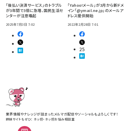
「後払い決済サービス」のトラブル
「Yahoo!メール」が3月から新ドメ
が3年間で3倍に急増、国民生活セ
イン「@ymail.ne.jp」のメールア
ンターが注意喚起
ドレス提供開始
2025年7月3日 7:02
2022年2月28日 7:01
25
業界情報やナレッジが詰まったメルマガ配信やソーシャルもよろしくです！
姉妹サイトもぜひ：
ネッ担
・
ネッ担お悩み相談室