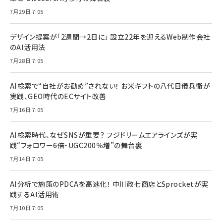
7月29日 7:05
デザイン提案が「2週間→2日に」 設立22年を迎えるWeb制作会社
のAI活用法
7月28日 7:05
AI検索で“自社がお勧め”されない！ お米ギフトの八代目儀兵衛が
実践、GEO時代のECサイト改善
7月16日 7:05
AI検索時代、なぜSNSが重要？ フジドリームエアラインズが実
践“フォロワー6倍・UGC200％増”の舞台裏
7月14日 7:05
AI分析で施策のPDCAを高速化！ 中川政七商店とSprocketが実
践するAI活用術
7月10日 7:05