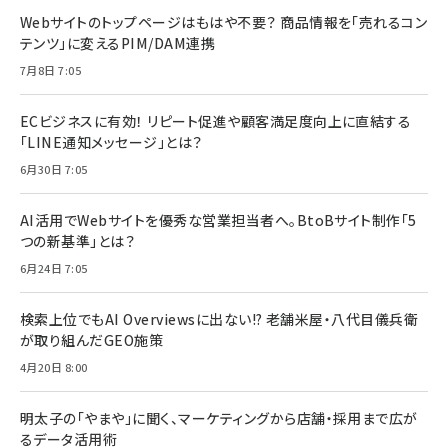
Webサイトのトップページはもはや不要？ 商品情報を「売れるコン
テンツ」に変えるPIM/DAM連携
7月8日 7:05
ECビジネスに有効！ リピート促進や顧客満足度向上に直結する
「LINE通知メッセージ」とは？
6月30日 7:05
AI活用でWebサイトを優秀な営業担当者へ。BtoBサイト制作「5
つの新基準」とは？
6月24日 7:05
検索上位でもAI Overviewsに出ない!? 老舗米屋・八代目儀兵衛
が取り組んだGEO施策
4月20日 8:00
明太子の「やまや」に聞く、マーケティングから店舗・採用まで広が
るデータ活用術