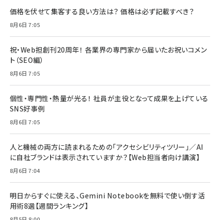
価格を伏せて集客する良い方法は？ 価格は必ず記載すべき？
8月6日 7:05
祝・Web担創刊20周年！ 各業界の専門家から届いたお祝いコメン
ト（SEO編）
8月6日 7:05
個性・専門性・熱量が光る！ 社員が主役となって成果を上げている
SNS好事例
8月6日 7:05
人と機械の両方に読まれるための「アクセシビリティツリー」／AI
に自社ブランドは表示されていますか？【Web担当者向け講演】
8月6日 7:04
明日からすぐに使える、Gemini Notebookを無料で使い倒す活
用術8選【週間ランキング】
8月5日 8:00