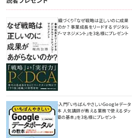
読者プレゼント
成果を生む組織づくり『なぜ戦略は正しいのに成果
があがらないのか？ 事業成長をリードするデジタル
マーケティング・マネジメント』を3名様にプレゼント
8月7日 10:00
無料BIツール入門『いちばんやさしいGoogleデータ
ポータルの教本 人気講師が教える業務で使えるダッ
シュボード構築の基本』を3名様にプレゼント
7月31日 10:00