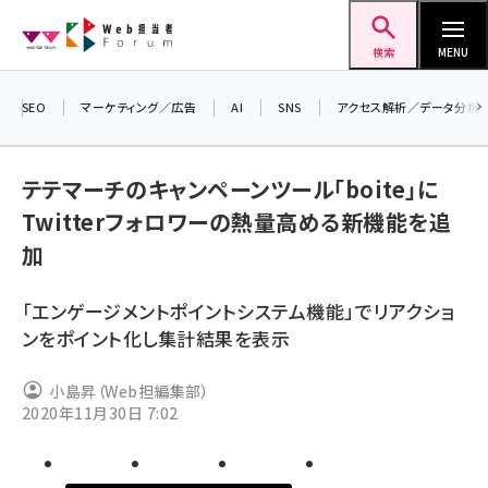
メ
Web担当者Forum
イ
検索
MENU
ン
コ
SEO
マーケティング／広告
AI
SNS
アクセス解析／データ分析
＼ 
ン
生成
テ
テテマーチのキャンペーンツール「boite」に
るセ
ン
Twitterフォロワーの熱量高める新機能を追
202
ツ
seo (3526)
加
▼申
に
ai (2807)
移
「エンゲージメントポイントシステム機能」でリアクショ
動
youtube (2434)
ンをポイント化し集計結果を表示
note (2312)
小島昇（Web担編集部）
セミナー (2307)
2020年11月30日 7:02
z世代 (1622)
meo (1275)