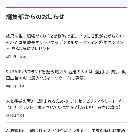
100MB/s) Nintendo Switch動作確認済 国内
100MB/s) Nintendo Switch動作確認済 国内
￥880
サポート正規品 メーカー保証5年 KLMEA128G
サポート正規品 メーカー保証5年 KLMEA128G
￥2,680
￥2,680
編集部からのおしらせ
anan(アンアン)2026/06/24号 No.2500増刊
スペシャルエディション[王道エンタメの矜持／
NIMASO ガラスフィルム iPhone 17 用 保護フィ
Amazon eギフトカード - Amazonロゴ - クラ
BTS]
ルム 強化ガラス 耐衝撃 高透過率 指紋防止 貼りや
シック
すい ガイド枠付き いPhone17 (6.3インチ) 対応
成果を生む組織づくり『なぜ戦略は正しいのに成果があがらない
￥1,100
￥5,000
2枚セット DSP25F1698
のか？ 事業成長をリードするデジタルマーケティング・マネジメン
￥1,599
ト』を3名様にプレゼント
anan(アンアン)2026/07/08号 No.2502[2026
Anker PowerLine III Flow USB-C & USB-C
年後半、あなたの恋と運命／山田涼介]
【New】Amazon Fire TV Stick HD | 手軽にスト
ケーブル Anker絡まないケーブル 240W 結束バン
8月7日 10:00
リーミングをはじめよう | ストリーミングメディアプ
ド付き USB PD対応 シリコン素材採用 iPhone
￥880
レイヤー
17 / 16 / 15 / Galaxy iPad Pro MacBook
￥1,890
Pro/Air 各種対応 (1.8m ミッドナイトブラック)
SUBARUのブランド想起戦略／AI活用のカギは「量」より「質」／動
￥6,980
画広告をAIで最大化【マーケター向け講演】
ママ投資家が育休中に１億貯めた株式投資
アサヒ飲料 モンスター エナジー 355ml×24本
￥1,870
8月7日 7:04
Anker Soundcore P31i (Bluetooth 6.1) 【完
￥4,192
全ワイヤレスイヤホン/アクティブノイズキャンセリ
ング/マルチポイント接続 / 最大50時間再生 / PSE
人と機械の両方に読まれるための「アクセシビリティツリー」／AI
組織の成果を最大化する ルールのデザイン
技術基準適合】ブラック
￥5,990
サッポロ 生ビール 黒ラベル 350ml 缶 24本 ビー
に自社ブランドは表示されていますか？【Web担当者向け講演】
￥1,980
ル ケース買い【6/30応募〆切! 黒ラベルビヤセラー
8月6日 7:04
キャンペーン】
Anker PowerLine III Flow USB-C & USB-C
ケーブル Anker絡まないケーブル 240W 結束バン
￥4,857
ド付き USB PD対応 シリコン素材採用 iPhone
AI検索時代“選ばれるブランド”はどう作る？／生成AI時代に求め
Amazonランキングをもっと見る
17 / 16 / 15 / Galaxy iPad Pro MacBook