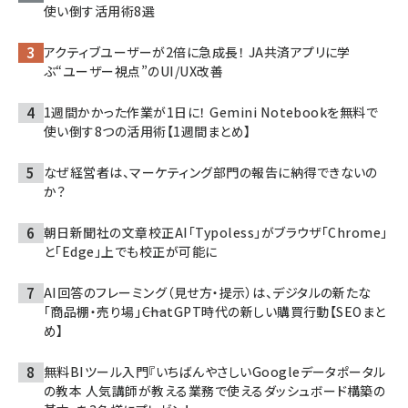
使い倒す活用術8選
アクティブユーザーが2倍に急成長！ JA共済アプリに学
ぶ“ユーザー視点”のUI/UX改善
1週間かかった作業が1日に！ Gemini Notebookを無料で
使い倒す8つの活用術【1週間まとめ】
なぜ経営者は、マーケティング部門の報告に納得できないの
か？
朝日新聞社の文章校正AI「Typoless」がブラウザ「Chrome」
と「Edge」上でも校正が可能に
AI回答のフレーミング（見せ方・提示）は、デジタルの新たな
「商品棚・売り場」――ChatGPT時代の新しい購買行動【SEOまと
め】
無料BIツール入門『いちばんやさしいGoogleデータポータル
の教本 人気講師が教える業務で使えるダッシュボード構築の