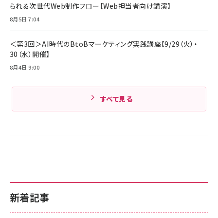
￥1,890
られる次世代Web制作フロー【Web担当者向け講演】
Pro/Air 各種対応 (1.8m ミッドナイトブラック)
Amazonランキングをもっと見る
8月5日 7:04
Amazonランキングをもっと見る
＜第3回＞AI時代のBtoBマーケティング実践講座【9/29（火）・
30（水）開催】
8月4日 9:00
すべて見る
新着記事