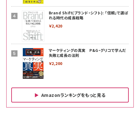
Brand Shift(ブランド・シフト): 「信頼」で選ば
れる時代の成長戦略
￥2,420
マーケティングの真実 P&G・グリコで学んだ
失敗と成長の法則
￥2,200
Amazonランキングをもっと見る
Amazon ビジネス・経済関連書籍 の売れ筋ランキン
Amazon 家電＆カメラ の売れ筋ランキング
Amazon パソコン・周辺機器 の売れ筋ランキング
グ
更新日時：2026/06/26 19:00
更新日時：2026/06/26 19:00
更新日時：2026/06/26 19:00
anan(アンアン)2026/07/01号 No.2501[魅せる
KIOXIA(キオクシア) 旧東芝メモリ microSD
KIOXIA(キオクシア) 旧東芝メモリ microSD
カラダ2026／宮舘涼太]
128GB UHS-I Class10 (最大読出速度
128GB UHS-I Class10 (最大読出速度