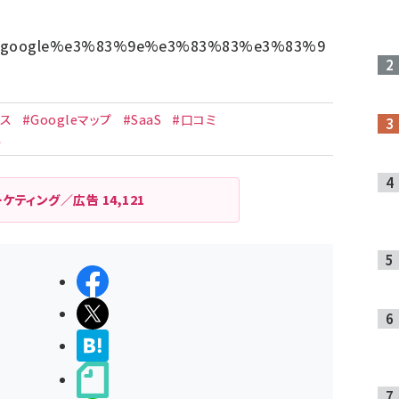
/04/17/google%e3%83%9e%e3%83%83%e3%83%9
ネス
#Googleマップ
#SaaS
#口コミ
ス
ーケティング／広告
14,121
シェアする
ポストする
>ブクマする
noteで書く