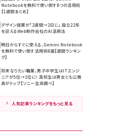
Notebookを無料で使い倒す8つの活用術
【1週間まとめ】
デザイン提案が「2週間→2日に」 設立22年
を迎えるWeb制作会社のAI活用法
明日からすぐに使える、Gemini Notebook
を無料で使い倒す活用術8選【週間ランキン
グ】
将来なりたい職業、男子中学生はITエンジ
ニアが5位→1位に！ 高校生は男女とも公務
員がトップ【ソニー生命調べ】
人気記事ランキングをもっと見る