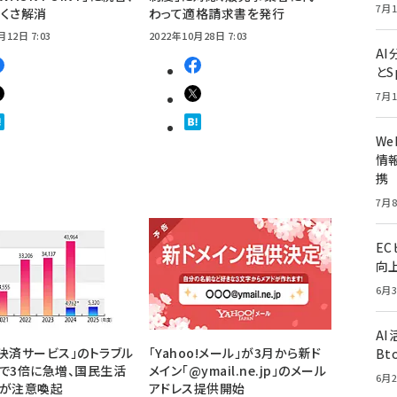
7月1
くさ解消
わって適格請求書を発行
月12日 7:03
2022年10月28日 7:03
A
とS
7月1
W
情報
携
7月8
E
向
6月3
A
決済サービス」のトラブル
「Yahoo!メール」が3月から新ド
Bt
で3倍に急増、国民生活
メイン「@ymail.ne.jp」のメール
6月2
ーが注意喚起
アドレス提供開始