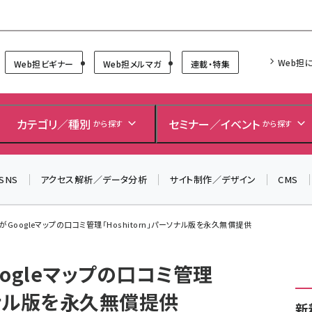
Forum
Web担
Web担ビギナー
Web担メルマガ
連載・特集
＼ 8月27日開催、申し込み受付中！ ／
生成AIをマーケティング等に活用するための考え方を学べ
カテゴリ／種別
セミナー／イベント
から探す
から探す
るセミナーイベント「生成AI × マーケティング フォーラム
2026」開催！
SNS
アクセス解析／データ分析
サイト制作／デザイン
CMS
▼申し込みはこちらから▼
がGoogleマップの口コミ管理「Hoshitorn」パーソナル版を永久無償提供
ogleマップの口コミ管理
ーソナル版を永久無償提供
新