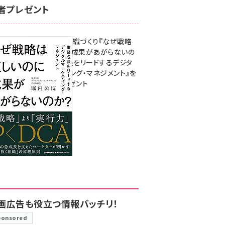
者プレゼント
成果を生む組織づくり『なぜ戦略
は正しいのに成果があがらないの
か？ 事業成長をリードするデジタ
ルマーケティング・マネジメント』を
3名様にプレゼント
8月7日 10:00
画広告も役立つ情報バッチリ！
ponsored