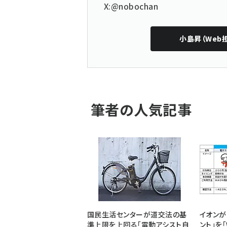
X:@nobochan
小島昇（Web
筆者の人気記事
国民生活センターが道交法の基
イオンが
準上限を上回る「電動アシスト自
ント」を「