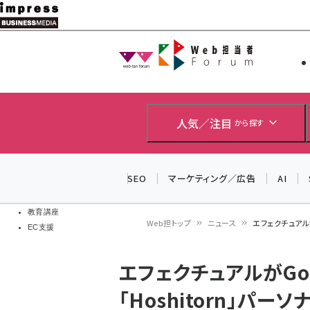
メ
イ
Web担当者
Web担当者
ン
EC担当者
コ
製品導入
ン
企業IT
ソフト開発
テ
人気／注目
から探す
IoT・AI
ン
DCクラウド
研究・調査
ツ
SEO
マーケティング／広告
AI
エネルギー
に
ドローン
移
教育講座
Web担トップ
ニュース
エフェクチュアル
EC支援
動
パ
エフェクチュアルがGo
ン
「Hoshitorn」パ
く