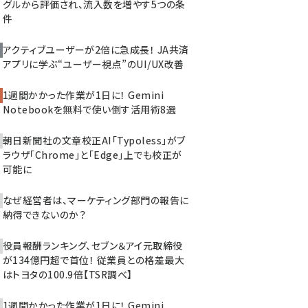
グルから評価され、流入数を増やす5つの条
件
アクティブユーザーが2倍に急成長！ JA共済
アプリに学ぶ“ユーザー視点”のUI/UX改善
1週間かかった作業が1日に！ Gemini
Notebookを無料で使い倒す活用術8選
朝日新聞社の文章校正AI「Typoless」がブ
ラウザ「Chrome」と「Edge」上でも校正が
可能に
なぜ経営者は、マーケティング部門の報告に
納得できないのか？
役員報酬ランキング、セブン＆アイ元取締役
が134億円超で首位！ 従業員との格差最大
はトヨタの100.9倍【TSR調べ】
1週間かかった作業が1日に！ Gemini