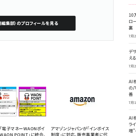
10
ロー
担編集部）
のプロフィールを見る
裏
7月2
デ
え
7月2
A
の
善
7月1
AI
ライ
「電子マネーWAONポイ
アマゾンジャパンが「インボイス
増
WAON POINT」に統合、
制度」に対応、販売事業者に代