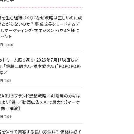
z世代 (1632)
果を生む組織づくり『なぜ戦略は正しいのに成
meo (1282)
があがらないのか？ 事業成長をリードするデ
llmo (1171)
タルマーケティング・マネジメント』を3名様に
レゼント
日 10:00
ットミーム振り返り・2026年7月】「映画ちい
」「佐藤二朗さん・橋本愛さん」「POPOPO終
」など
日 7:05
UBARUのブランド想起戦略／AI活用のカギは
量」より「質」／動画広告をAIで最大化【マーケ
ー向け講演】
日 7:04
格を伏せて集客する良い方法は？ 価格は必ず