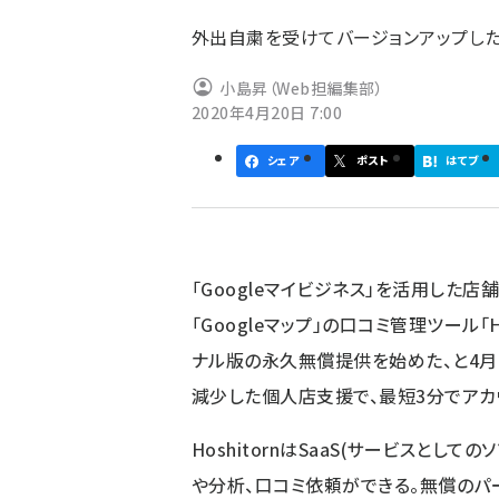
ず
外出自粛を受けてバージョンアップした
小島昇（Web担編集部）
2020年4月20日 7:00
シェア
ポスト
はてブ
「Googleマイビジネス」を活用した店舗
「Googleマップ」の口コミ管理ツール「H
ナル版の永久無償提供を始めた、と4月
減少した個人店支援で、最短3分でアカ
HoshitornはSaaS(サービスとして
や分析、口コミ依頼ができる。無償のパ