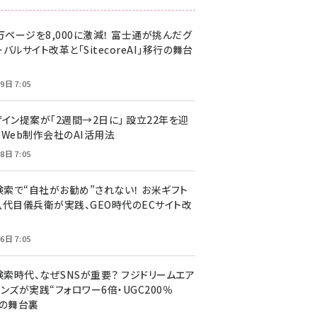
万ページを8,000に激減！ 富士通が挑んだグ
バルサイト改革と「SitecoreAI」移行の舞台
9日 7:05
ザイン提案が「2週間→2日に」 設立22年を迎
るWeb制作会社のAI活用法
8日 7:05
I検索で“自社がお勧め”されない！ お米ギフト
八代目儀兵衛が実践、GEO時代のECサイト改
6日 7:05
検索時代、なぜSNSが重要？ フジドリームエア
ンズが実践“フォロワー6倍・UGC200％
”の舞台裏