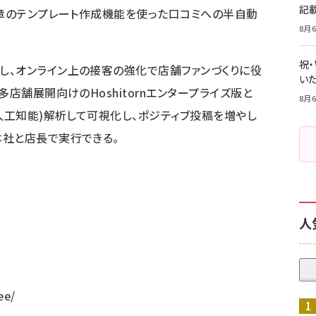
記
文章のテンプレート作成機能を使った口コミへの半自動
8月6
祝
し、オンライン上の接客の強化で店舗ファンづくりに役
いた
店舗展開向けのHoshitornエンタープライズ版と
8月6
(人工知能)解析して可視化し、ポジティブ投稿を増やし
本社と店長で実行できる。
人
ee/