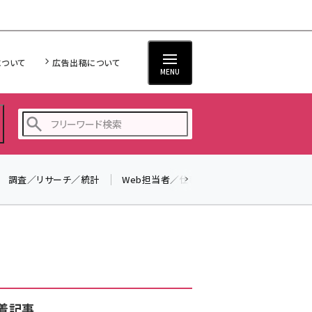
について
広告出稿について
MENU
調査／リサーチ／統計
Web担当者／仕事
法律／標準規格
seo (3541)
ai (2827)
youtube (2449)
note (2323)
セミナー (2318)
着記事