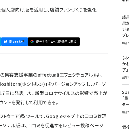
個人店向け版を活用し、店舗ファンづくりを強化
成
果
ジ
プ
Bluesky
優先するニュース提供元に追加
8月7
【ネ
かわ
了
の集客支援事業のeffectual(エフェクチュアル)は、
8月7
oshitorn(ホシトルン)」をバージョンアップし、パーソ
S
17日に発表した。新型コロナウイルスの影響で売上が
「
ウントを発行して利用できる。
タ
8月7
のソフトウェア)型ツールで、Googleマップ上の口コミ管理
ーソナル版は、口コミを促進するレビュー投稿ページ
価