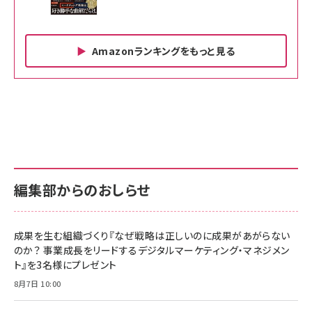
Amazonランキングをもっと見る
Amazon ビジネス・経済関連書籍 の売れ筋ランキン
Amazon 家電＆カメラ の売れ筋ランキング
Amazon パソコン・周辺機器 の売れ筋ランキング
グ
更新日時：2026/06/26 19:00
更新日時：2026/06/26 19:00
更新日時：2026/06/26 19:00
anan(アンアン)2026/07/01号 No.2501[魅
KIOXIA(キオクシア) 旧東芝メモリ microSD
KIOXIA(キオクシア) 旧東芝メモリ microSD
せるカラダ2026／宮舘涼太]
128GB UHS-I Class10 (最大読出速度
128GB UHS-I Class10 (最大読出速度
100MB/s) Nintendo Switch動作確認済 国
100MB/s) Nintendo Switch動作確認済 国
￥880
内サポート正規品 メーカー保証5年
内サポート正規品 メーカー保証5年
￥2,680
￥2,680
KLMEA128G
KLMEA128G
編集部からのおしらせ
anan(アンアン)2026/06/24号 No.2500増
刊 スペシャルエディション[王道エンタメの矜
NIMASO ガラスフィルム iPhone 17 用 保護
Amazon eギフトカード - Amazonロゴ - ク
持／BTS]
フィルム 強化ガラス 耐衝撃 高透過率 指紋防
ラシック
止 貼りやすい ガイド枠付き いPhone17 (6.3
成果を生む組織づくり『なぜ戦略は正しいのに成果があがらない
￥1,100
￥5,000
インチ) 対応 2枚セット DSP25F1698
のか？ 事業成長をリードするデジタルマーケティング・マネジメン
￥1,599
ト』を3名様にプレゼント
anan(アンアン)2026/07/08号
Anker PowerLine III Flow USB-C & USB-
No.2502[2026年後半、あなたの恋と運命／山
【New】Amazon Fire TV Stick HD | 手軽に
C ケーブル Anker絡まないケーブル 240W 結
8月7日 10:00
田涼介]
ストリーミングをはじめよう | ストリーミングメ
束バンド付き USB PD対応 シリコン素材採用
ディアプレイヤー
iPhone 17 / 16 / 15 / Galaxy iPad Pro