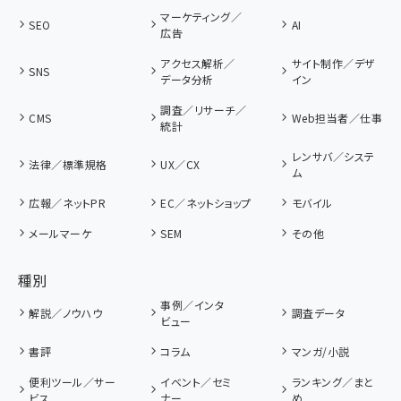
マーケティング／
SEO
AI
広告
アクセス解析／
サイト制作／デザ
SNS
データ分析
イン
調査／リサーチ／
CMS
Web担当者／仕事
統計
レンサバ／システ
法律／標準規格
UX／CX
ム
広報／ネットPR
EC／ネットショップ
モバイル
メールマーケ
SEM
その他
種別
事例／インタ
解説／ノウハウ
調査データ
ビュー
書評
コラム
マンガ/小説
便利ツール／サー
イベント／セミ
ランキング／まと
ビス
ナー
め