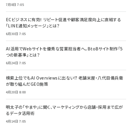
7月8日 7:05
ECビジネスに有効！ リピート促進や顧客満足度向上に直結する
「LINE通知メッセージ」とは？
6月30日 7:05
AI活用でWebサイトを優秀な営業担当者へ。BtoBサイト制作「5
つの新基準」とは？
6月24日 7:05
検索上位でもAI Overviewsに出ない!? 老舗米屋・八代目儀兵衛
が取り組んだGEO施策
4月20日 8:00
明太子の「やまや」に聞く、マーケティングから店舗・採用まで広が
るデータ活用術
4月14日 7:05