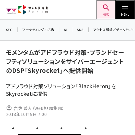
メ
Web担当者Forum
イ
検索
MENU
ン
コ
SEO
マーケティング／広告
AI
SNS
アクセス解析／データ分析
＼ 
ン
生成
テ
モメンタムがアドフラウド対策・ブランドセー
るセ
ン
フティソリューションをサイバーエージェント
202
ツ
seo (3532)
のDSP「Skyrocket」へ提供開始
▼申
に
ai (2814)
移
アドフラウド対策ソリューション「BlackHeron」を
動
youtube (2441)
Skyrocketに提供
note (2317)
岩佐 義人（Web担 編集部）
セミナー (2310)
2018年10月9日 7:00
z世代 (1623)
meo (1277)