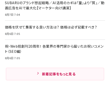
SUBARUのブランド想起戦略／AI活用のカギは「量」より「質」／動
画広告をAIで最大化【マーケター向け講演】
8月7日 7:04
価格を伏せて集客する良い方法は？ 価格は必ず記載すべき？
8月6日 7:05
祝・Web担創刊20周年！ 各業界の専門家から届いたお祝いコメン
ト（SEO編）
8月6日 7:05
新着記事をもっと見る