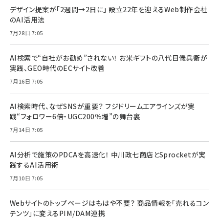
デザイン提案が「2週間→2日に」 設立22年を迎えるWeb制作会社
のAI活用法
7月28日 7:05
AI検索で“自社がお勧め”されない！ お米ギフトの八代目儀兵衛が
実践、GEO時代のECサイト改善
7月16日 7:05
AI検索時代、なぜSNSが重要？ フジドリームエアラインズが実
践“フォロワー6倍・UGC200％増”の舞台裏
7月14日 7:05
AI分析で施策のPDCAを高速化！ 中川政七商店とSprocketが実
践するAI活用術
7月10日 7:05
Webサイトのトップページはもはや不要？ 商品情報を「売れるコン
テンツ」に変えるPIM/DAM連携