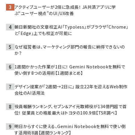
アクティブユーザーが2倍に急成長！ JA共済アプリに学
ぶ“ユーザー視点”のUI/UX改善
朝日新聞社の文章校正AI「Typoless」がブラウザ「Chrome」
と「Edge」上でも校正が可能に
なぜ経営者は、マーケティング部門の報告に納得できないの
か？
1週間かかった作業が1日に！ Gemini Notebookを無料で
使い倒す8つの活用術【1週間まとめ】
デザイン提案が「2週間→2日に」 設立22年を迎えるWeb制作
会社のAI活用法
役員報酬ランキング、セブン＆アイ元取締役が134億円超で首
位！ 従業員との格差最大はトヨタの100.9倍【TSR調べ】
明日からすぐに使える、Gemini Notebookを無料で使い倒
す活用術8選【週間ランキング】