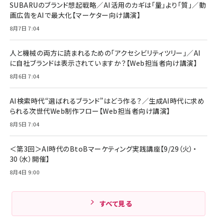
￥880
￥1,890
MacBook Pro/Air 各種対応 (1.8m ミッドナ
SUBARUのブランド想起戦略／AI活用のカギは「量」より「質」／動
￥6,980
イトブラック)
画広告をAIで最大化【マーケター向け講演】
ママ投資家が育休中に１億貯めた株式投資
アサヒ飲料 モンスター エナジー 355ml×24
8月7日 7:04
Anker Soundcore P31i (Bluetooth 6.1)
本
￥1,870
【完全ワイヤレスイヤホン/アクティブノイズキャ
￥4,192
ンセリング/マルチポイント接続 / 最大50時間
人と機械の両方に読まれるための「アクセシビリティツリー」／AI
再生 / PSE技術基準適合】ブラック
￥5,990
組織の成果を最大化する ルールのデザイン
に自社ブランドは表示されていますか？【Web担当者向け講演】
サッポロ 生ビール 黒ラベル 350ml 缶 24本
ビール ケース買い【6/30応募〆切! 黒ラベルビ
￥1,980
8月6日 7:04
Anker PowerLine III Flow USB-C & USB-
ヤセラーキャンペーン】
C ケーブル Anker絡まないケーブル 240W 結
￥4,857
束バンド付き USB PD対応 シリコン素材採用
AI検索時代“選ばれるブランド”はどう作る？／生成AI時代に求め
iPhone 17 / 16 / 15 / Galaxy iPad Pro
￥1,890
られる次世代Web制作フロー【Web担当者向け講演】
Amazonランキングをもっと見る
MacBook Pro/Air 各種対応 (1.8m ミッドナ
イトブラック)
8月5日 7:04
Amazonランキングをもっと見る
Amazonランキングをもっと見る
＜第3回＞AI時代のBtoBマーケティング実践講座【9/29（火）・
30（水）開催】
8月4日 9:00
すべて見る