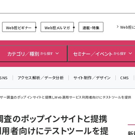
Forum
Web担
Web担ビギナー
Web担メルマガ
連載・特集
＼ 8月27日開催、申し込み受付中！ ／
生成AIをマーケティング等に活用するための考え方を学べ
カテゴリ／種別
セミナー／イベント
から探す
から探す
るセミナーイベント「生成AI × マーケティング フォーラム
2026」開催！
▼申し込みはこちらから▼
SNS
アクセス解析／データ分析
サイト制作／デザイン
CMS
ーザー調査のポップインサイトと提携しWeb運用サービス利用者向けにテストツールを提供
調査のポップインサイトと提携
利用者向けにテストツールを提
新