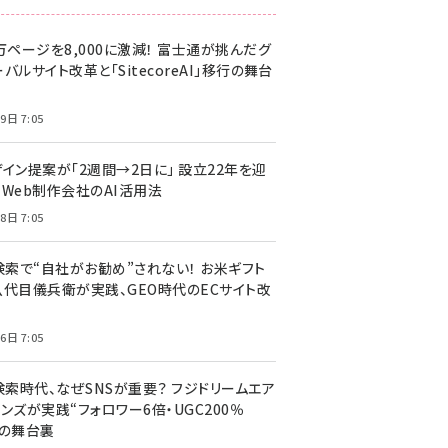
万ページを8,000に激減！ 富士通が挑んだグ
バルサイト改革と「SitecoreAI」移行の舞台
9日 7:05
ザイン提案が「2週間→2日に」 設立22年を迎
るWeb制作会社のAI活用法
8日 7:05
I検索で“自社がお勧め”されない！ お米ギフト
八代目儀兵衛が実践、GEO時代のECサイト改
6日 7:05
検索時代、なぜSNSが重要？ フジドリームエア
ンズが実践“フォロワー6倍・UGC200％
”の舞台裏