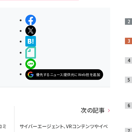
シェアする
ポストする
>ブクマする
noteで書く
LINEで送る
優先するニュース提供元にWeb担を追加
次の記事
コミ
サイバーエージェント、VRコンテンツやイベ