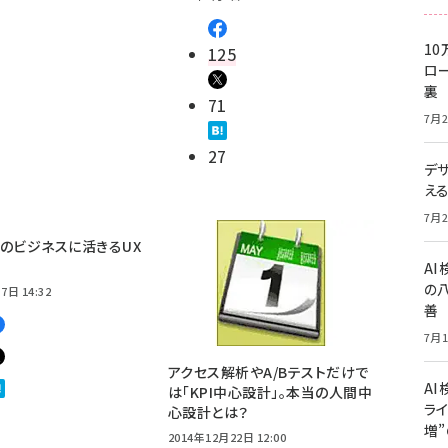
10
125
ロー
裏
71
7月2
27
デ
え
7月2
のビジネスに活きるUX
A
の
7日 14:32
善
7月1
アクセス解析やA/Bテストだけで
AI
は「KPI中心設計」。本当の人間中
ライ
心設計とは？
増
2014年12月22日 12:00