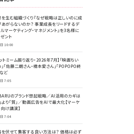
z世代 (1623)
果を生む組織づくり『なぜ戦略は正しいのに成
meo (1277)
があがらないのか？ 事業成長をリードするデ
llmo (1166)
タルマーケティング・マネジメント』を3名様に
レゼント
日 10:00
ットミーム振り返り・2026年7月】「映画ちい
」「佐藤二朗さん・橋本愛さん」「POPOPO終
」など
日 7:05
UBARUのブランド想起戦略／AI活用のカギは
量」より「質」／動画広告をAIで最大化【マーケ
ー向け講演】
日 7:04
格を伏せて集客する良い方法は？ 価格は必ず