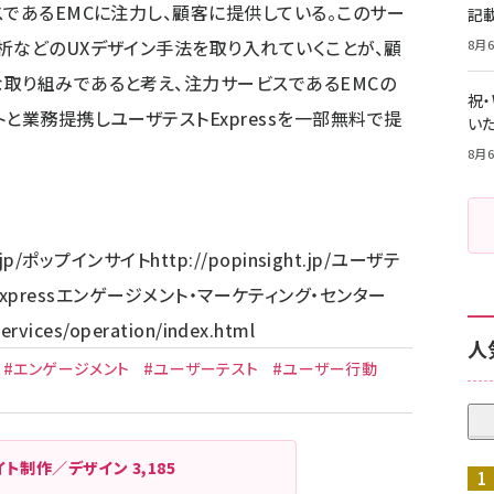
スであるEMCに注力し、顧客に提供している。このサー
記
析などのUXデザイン手法を取り入れていくことが、顧
8月6
取り組みであると考え、注力サービスであるEMCの
祝
と業務提携しユーザテストExpressを一部無料で提
いた
8月6
jp/
ポップインサイト
http://popinsight.jp/
ユーザテ
express
エンゲージメント・マーケティング・センター
ervices/operation/index.html
人
#エンゲージメント
#ユーザーテスト
#ユーザー行動
イト制作／デザイン
3,185