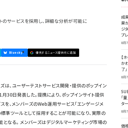
成
トのサービスを採用し、詳細な分析が可能に
果
ジ
プ
8月7
Bluesky
優先するニュース提供元に追加
【ネ
かわ
了
8月7
ーズは、ユーザーテストサービス開発・提供のポップイン
S
1月30日発表した。提携により、ポップインサイト提供
「
ービスを、メンバーズのWeb運用サービス「エンゲージメ
タ
8月7
)」の標準ツールとして採用することが可能になり、実際の
となる。 メンバーズはデジタルマーケティング市場の
価