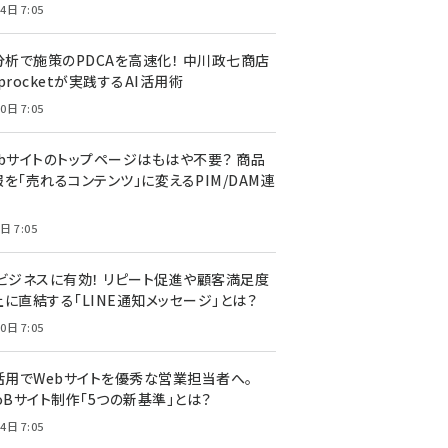
4日 7:05
I分析で施策のPDCAを高速化！ 中川政七商店
procketが実践するAI活用術
0日 7:05
ebサイトのトップページはもはや不要？ 商品
を「売れるコンテンツ」に変えるPIM/DAM連
日 7:05
Cビジネスに有効！ リピート促進や顧客満足度
上に直結する「LINE通知メッセージ」とは？
0日 7:05
I活用でWebサイトを優秀な営業担当者へ。
oBサイト制作「5つの新基準」とは？
4日 7:05