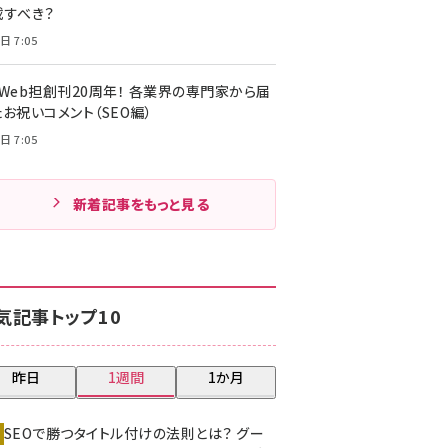
載すべき？
日 7:05
・Web担創刊20周年！ 各業界の専門家から届
お祝いコメント（SEO編）
日 7:05
新着記事をもっと見る
気記事トップ10
昨日
1週間
1か月
SEOで勝つタイトル付けの法則とは？ グー