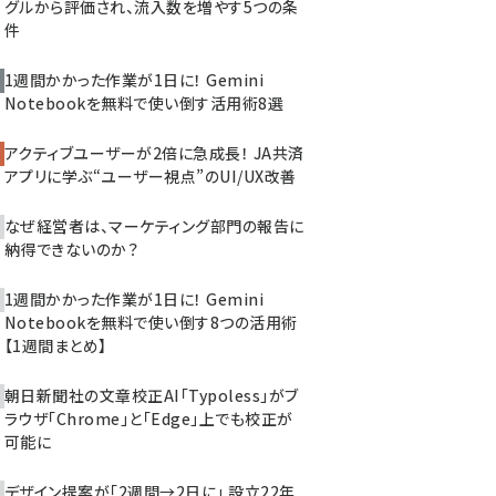
グルから評価され、流入数を増やす5つの条
件
1週間かかった作業が1日に！ Gemini
Notebookを無料で使い倒す活用術8選
アクティブユーザーが2倍に急成長！ JA共済
アプリに学ぶ“ユーザー視点”のUI/UX改善
なぜ経営者は、マーケティング部門の報告に
納得できないのか？
1週間かかった作業が1日に！ Gemini
Notebookを無料で使い倒す8つの活用術
【1週間まとめ】
朝日新聞社の文章校正AI「Typoless」がブ
ラウザ「Chrome」と「Edge」上でも校正が
可能に
デザイン提案が「2週間→2日に」 設立22年