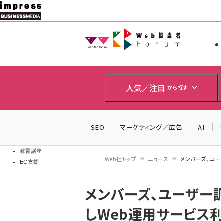
メ
イ
Web担当者
Web担当者
ン
EC担当者
コ
製品導入
ン
企業IT
ソフト開発
テ
人気／注目
から探す
IoT・AI
ン
DCクラウド
研究・調査
ツ
SEO
マーケティング／広告
AI
エネルギー
に
ドローン
移
教育講座
Web担トップ
ニュース
メンバーズ、ユ
EC支援
動
パ
メンバーズ、ユーザー
ン
しWeb運用サービス
く