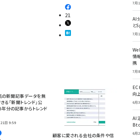
7月1
21
A
とS
7月1
W
情報
携
7月8
E
向
紙の新聞記事データを無
きる「新聞トレンド」公
6月3
5年分の記事からトレンド
A
21日 9:59
Bt
6月2
顧客に愛される会社の条件や信