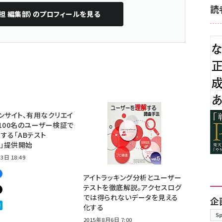
読
担 編集部）
のプロフィールを見る
ンサイト、有用なクリエイ
100名のユーザー検証で
する「ABテスト
ss」提供開始
3日 18:49
アイトラッキング分析とユーザー
テストを徹底解説。アクセスログ
では得られないデータを見える
企
化する
S
2015年8月6日 7:00