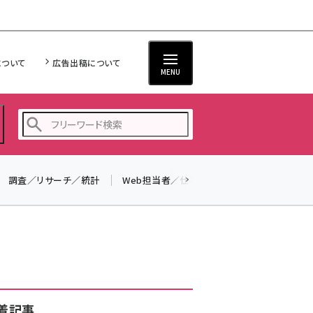
について
広告出稿について
MENU
調査／リサーチ／統計
Web担当者／仕事
法律／標準規格
seo (3528)
ai (2811)
youtube (2439)
note (2315)
セミナー (2308)
着記事