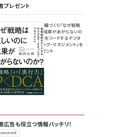
者プレゼント
成果を生む組織づくり『なぜ戦略
は正しいのに成果があがらないの
か？ 事業成長をリードするデジタ
ルマーケティング・マネジメント』を
3名様にプレゼント
8月7日 10:00
画広告も役立つ情報バッチリ！
ponsored