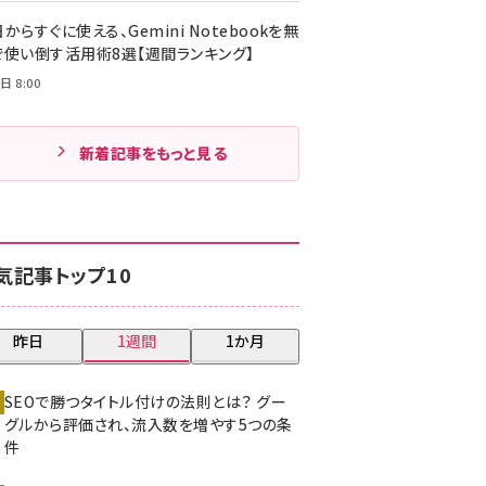
からすぐに使える、Gemini Notebookを無
で使い倒す活用術8選【週間ランキング】
日 8:00
新着記事をもっと見る
気記事トップ10
昨日
1週間
1か月
SEOで勝つタイトル付けの法則とは？ グー
グルから評価され、流入数を増やす5つの条
件