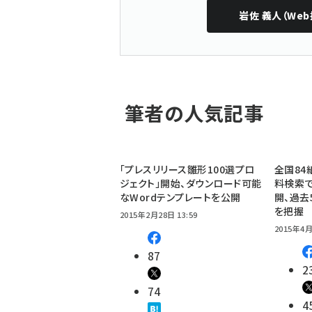
岩佐 義人（Web
筆者の人気記事
「プレスリリース雛形100選プロ
全国84
ジェクト」開始、ダウンロード可能
料検索で
なWordテンプレートを公開
開、過去
を把握
2015年2月28日 13:59
2015年4月
87
2
74
4