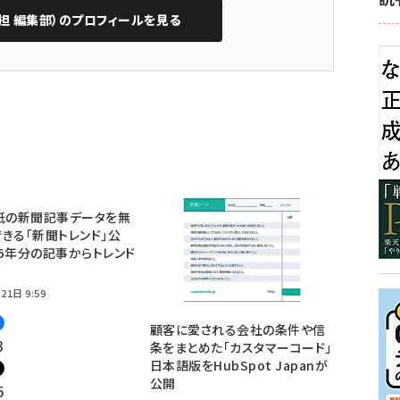
担 編集部）
のプロフィールを見る
紙の新聞記事データを無
きる「新聞トレンド」公
5年分の記事からトレンド
21日 9:59
顧客に愛される会社の条件や信
3
条をまとめた「カスタマーコード」
日本語版をHubSpot Japanが
公開
5