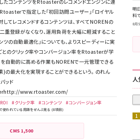
したコンテンツをRtoasterのレコメンドエンジンに連
明日
toasterで指定した「初回訪問ユーザー」「ロイヤル
料
してレコメンドするコンテンツは、すべてNORENの
8月5
。二重登録がなくなり、運用負荷を大幅に軽減すること
テンツの自動最適化」についても、よりスピーディーに実
とのクリック率やコンバージョン率をRtoasterが学
を自動的に高める作業もNORENで一元管理できる
果)の最大化を実現することができるという。 のれん
人
ンパッド
er
http://www.rtoaster.com/
ROI
#クリック率
#コンテンツ
#コンバージョン率
CMS
1,500