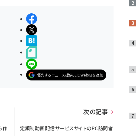
シェアする
ポストする
>ブクマする
noteで書く
LINEで送る
優先するニュース提供元にWeb担を追加
次の記事
ら作
定額制動画配信サービスサイトのPC訪問者