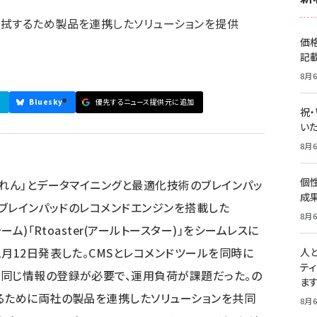
拭するため製品を連携したソリューションを提供
価
記
8月6
Bluesky
優先するニュース提供元に追加
祝
いた
8月6
個
のれん」とデータマイニングと最適化技術のブレインパッ
成
)とブレインパッドのレコメンドエンジンを搭載した
8月6
ーム)「Rtoaster(アールトースター)」をシームレスに
月12日発表した。CMSとレコメンドツールを同時に
人
テ
ら同じ情報の登録が必要で、運用負荷が課題だった。の
ま
るために両社の製品を連携したソリューションを共同
8月6