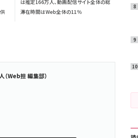
は推定166万人、動画配信サイト全体の総
提供
滞在時間はWeb全体の11％
人（Web担 編集部）
読