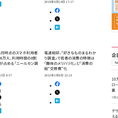
2019年9月19日 17:17
年4月時点のスマホ利用者
電通総研、「好きなものまるわか
企
96万人、利用時間の8割
り調査」で若者の消費の特徴は
S
が占める「ニールセン調
「趣味のメリハリ化」と「消費の
総“交際費”化
3日 9:37
2013年3月6日 22:10
10
ロー
3
裏
7月2
5
デ
え