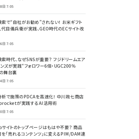
8日 7:05
I検索で“自社がお勧め”されない！ お米ギフト
八代目儀兵衛が実践、GEO時代のECサイト改
6日 7:05
検索時代、なぜSNSが重要？ フジドリームエア
ンズが実践“フォロワー6倍・UGC200％
”の舞台裏
4日 7:05
I分析で施策のPDCAを高速化！ 中川政七商店
procketが実践するAI活用術
0日 7:05
ebサイトのトップページはもはや不要？ 商品
を「売れるコンテンツ」に変えるPIM/DAM連