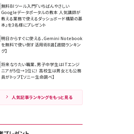
無料BIツール入門『いちばんやさしい
Googleデータポータルの教本 人気講師が
教える業務で使えるダッシュボード構築の基
本』を3名様にプレゼント
明日からすぐに使える、Gemini Notebook
を無料で使い倒す活用術8選【週間ランキン
グ】
将来なりたい職業、男子中学生はITエンジ
ニアが5位→1位に！ 高校生は男女とも公務
員がトップ【ソニー生命調べ】
人気記事ランキングをもっと見る
者プレゼント