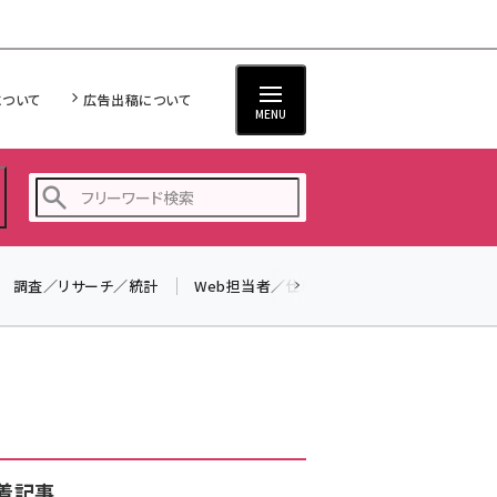
について
広告出稿について
MENU
調査／リサーチ／統計
Web担当者／仕事
法律／標準規格
seo (3523)
ai (2804)
youtube (2429)
note (2312)
セミナー (2303)
着記事