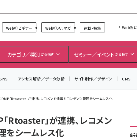
Forum
Web担
Web担ビギナー
Web担メルマガ
連載・特集
カテゴリ／種別
セミナー／イベント
から探す
から探す
SNS
アクセス解析／データ分析
サイト制作／デザイン
CMS
」とDMP「Rtoaster」が連携、レコメンド情報とコンテンツ管理をシームレス化
P「Rtoaster」が連携、レコメン
理をシームレス化
新