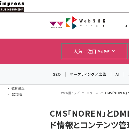
メ
イ
Web担当者
Web担当者
ン
EC担当者
コ
製品導入
ン
企業IT
ソフト開発
テ
人気／注目
から探す
IoT・AI
ン
DCクラウド
研究・調査
ツ
SEO
マーケティング／広告
AI
エネルギー
に
ドローン
移
教育講座
Web担トップ
ニュース
CMS「NOREN
EC支援
動
パ
CMS「NOREN」とDM
ン
ド情報とコンテンツ管
く