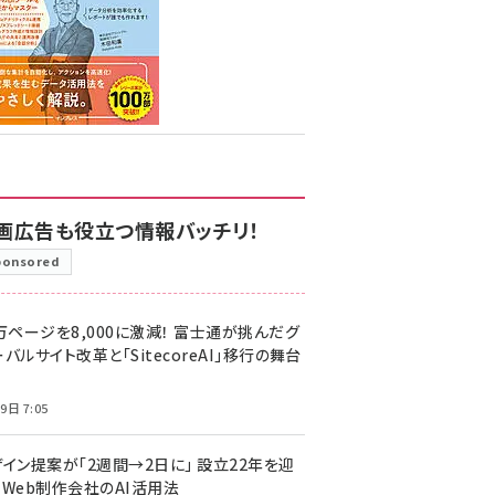
画広告も役立つ情報バッチリ！
ponsored
万ページを8,000に激減！ 富士通が挑んだグ
バルサイト改革と「SitecoreAI」移行の舞台
9日 7:05
ザイン提案が「2週間→2日に」 設立22年を迎
るWeb制作会社のAI活用法