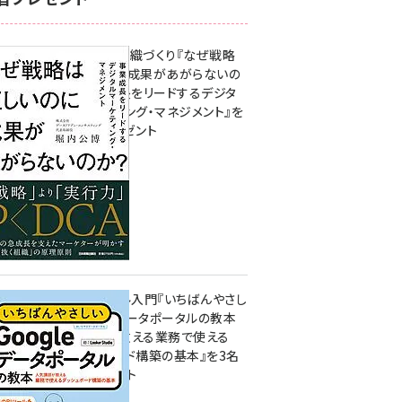
成果を生む組織づくり『なぜ戦略
は正しいのに成果があがらないの
か？ 事業成長をリードするデジタ
ルマーケティング・マネジメント』を
3名様にプレゼント
10:00
無料BIツール入門『いちばんやさし
いGoogleデータポータルの教本
人気講師が教える業務で使える
ダッシュボード構築の基本』を3名
様にプレゼント
7月31日 10:00