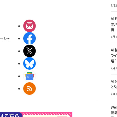
7月2
A
の
メルマガ
善
7月1
Facebook
ーシャ
AI
X(エックス)
ライ
増
BlueSky
7月1
Googleニュース
A
とS
RSS
7月1
W
情報