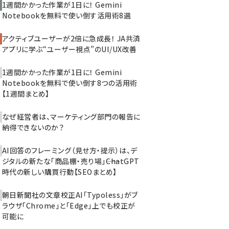
1週間かかった作業が1日に！ Gemini
Notebookを無料で使い倒す活用術8選
アクティブユーザーが2倍に急成長！ JA共済
アプリに学ぶ“ユーザー視点”のUI/UX改善
1週間かかった作業が1日に！ Gemini
Notebookを無料で使い倒す8つの活用術
【1週間まとめ】
なぜ経営者は、マーケティング部門の報告に
納得できないのか？
AI回答のフレーミング（見せ方・提示）は、デ
ジタルの新たな「商品棚・売り場」――ChatGPT
時代の新しい購買行動【SEOまとめ】
朝日新聞社の文章校正AI「Typoless」がブ
ラウザ「Chrome」と「Edge」上でも校正が
可能に