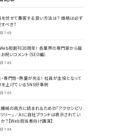
z世代 (1622)
格を伏せて集客する良い方法は？ 価格は必ず
meo (1275)
載すべき？
llmo (1161)
日 7:05
・Web担創刊20周年！ 各業界の専門家から届
お祝いコメント（SEO編）
日 7:05
性・専門性・熱量が光る！ 社員が主役となって
果を上げているSNS好事例
日 7:05
と機械の両方に読まれるための「アクセシビリ
ィツリー」／AIに自社ブランドは表示されてい
すか？【Web担当者向け講演】
日 7:04