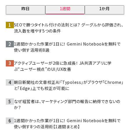
昨日
1週間
1か月
SEOで勝つタイトル付けの法則とは？ グーグルから評価され、
流入数を増やす5つの条件
1週間かかった作業が1日に！ Gemini Notebookを無料で
使い倒す活用術8選
アクティブユーザーが2倍に急成長！ JA共済アプリに学
ぶ“ユーザー視点”のUI/UX改善
朝日新聞社の文章校正AI「Typoless」がブラウザ「Chrome」
と「Edge」上でも校正が可能に
なぜ経営者は、マーケティング部門の報告に納得できないの
か？
1週間かかった作業が1日に！ Gemini Notebookを無料で
使い倒す8つの活用術【1週間まとめ】