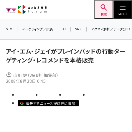
メ
Web担当者Forum
イ
検索
MENU
ン
コ
SEO
マーケティング／広告
AI
SNS
アクセス解析／データ分析
＼ 
ン
生成
テ
アイ・エム・ジェイがブレインパッドの行動ター
るセ
ン
ゲティング・レコメンドを本格販売
202
ツ
seo (3536)
▼申
に
山川 健（Web担 編集部）
ai (2818)
移
2008年8月28日 0:45
動
youtube (2444)
note (2320)
優先するニュース提供元に追加
セミナー (2313)
z世代 (1629)
meo (1279)