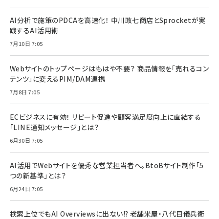
AI分析で施策のPDCAを高速化！ 中川政七商店とSprocketが実
践するAI活用術
7月10日 7:05
Webサイトのトップページはもはや不要？ 商品情報を「売れるコン
テンツ」に変えるPIM/DAM連携
7月8日 7:05
ECビジネスに有効！ リピート促進や顧客満足度向上に直結する
「LINE通知メッセージ」とは？
6月30日 7:05
AI活用でWebサイトを優秀な営業担当者へ。BtoBサイト制作「5
つの新基準」とは？
6月24日 7:05
検索上位でもAI Overviewsに出ない!? 老舗米屋・八代目儀兵衛