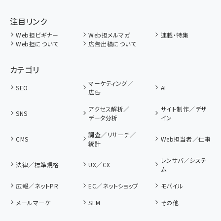
注目リンク
Web担ビギナー
Web担メルマガ
連載・特集
Web担について
広告出稿について
カテゴリ
マーケティング／
SEO
AI
広告
アクセス解析／
サイト制作／デザ
SNS
データ分析
イン
調査／リサーチ／
CMS
Web担当者／仕事
統計
レンサバ／システ
法律／標準規格
UX／CX
ム
広報／ネットPR
EC／ネットショップ
モバイル
メールマーケ
SEM
その他