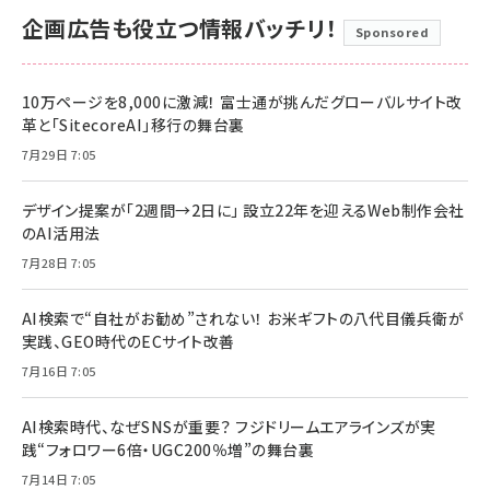
企画広告も役立つ情報バッチリ！
Sponsored
10万ページを8,000に激減！ 富士通が挑んだグローバルサイト改
革と「SitecoreAI」移行の舞台裏
7月29日 7:05
デザイン提案が「2週間→2日に」 設立22年を迎えるWeb制作会社
のAI活用法
7月28日 7:05
AI検索で“自社がお勧め”されない！ お米ギフトの八代目儀兵衛が
実践、GEO時代のECサイト改善
7月16日 7:05
AI検索時代、なぜSNSが重要？ フジドリームエアラインズが実
践“フォロワー6倍・UGC200％増”の舞台裏
7月14日 7:05