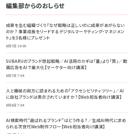
￥2,680
￥2,680
KLMEA128G
KLMEA128G
編集部からのおしらせ
anan(アンアン)2026/06/24号 No.2500増刊
スペシャルエディション[王道エンタメの矜持／
NIMASO ガラスフィルム iPhone 17 用 保護フィ
Amazon eギフトカード - Amazonロゴ - クラ
BTS]
ルム 強化ガラス 耐衝撃 高透過率 指紋防止 貼りや
シック
すい ガイド枠付き いPhone17 (6.3インチ) 対応
成果を生む組織づくり『なぜ戦略は正しいのに成果があがらない
￥1,100
￥5,000
2枚セット DSP25F1698
のか？ 事業成長をリードするデジタルマーケティング・マネジメン
￥1,599
ト』を3名様にプレゼント
anan(アンアン)2026/07/08号 No.2502[2026
Anker PowerLine III Flow USB-C & USB-C
年後半、あなたの恋と運命／山田涼介]
【New】Amazon Fire TV Stick HD | 手軽にスト
ケーブル Anker絡まないケーブル 240W 結束バン
8月7日 10:00
リーミングをはじめよう | ストリーミングメディアプ
ド付き USB PD対応 シリコン素材採用 iPhone
￥880
レイヤー
17 / 16 / 15 / Galaxy iPad Pro MacBook
￥1,890
Pro/Air 各種対応 (1.8m ミッドナイトブラック)
SUBARUのブランド想起戦略／AI活用のカギは「量」より「質」／動
￥6,980
画広告をAIで最大化【マーケター向け講演】
ママ投資家が育休中に１億貯めた株式投資
アサヒ飲料 モンスター エナジー 355ml×24本
￥1,870
8月7日 7:04
Anker Soundcore P31i (Bluetooth 6.1) 【完
￥4,192
全ワイヤレスイヤホン/アクティブノイズキャンセリ
ング/マルチポイント接続 / 最大50時間再生 / PSE
人と機械の両方に読まれるための「アクセシビリティツリー」／AI
組織の成果を最大化する ルールのデザイン
技術基準適合】ブラック
￥5,990
サッポロ 生ビール 黒ラベル 350ml 缶 24本 ビー
に自社ブランドは表示されていますか？【Web担当者向け講演】
￥1,980
ル ケース買い【6/30応募〆切! 黒ラベルビヤセラー
8月6日 7:04
キャンペーン】
Anker PowerLine III Flow USB-C & USB-C
ケーブル Anker絡まないケーブル 240W 結束バン
￥4,857
ド付き USB PD対応 シリコン素材採用 iPhone
AI検索時代“選ばれるブランド”はどう作る？／生成AI時代に求め
Amazonランキングをもっと見る
17 / 16 / 15 / Galaxy iPad Pro MacBook
￥1,890
られる次世代Web制作フロー【Web担当者向け講演】
Pro/Air 各種対応 (1.8m ミッドナイトブラック)
Amazonランキングをもっと見る