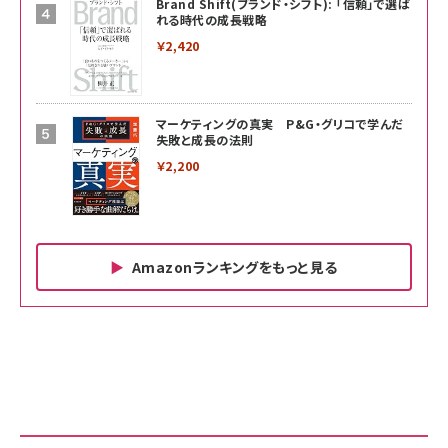
Brand Shift(ブランド・シフト): 「信頼」で選ば
れる時代の成長戦略
￥2,420
マーケティングの真実 P&G・グリコで学んだ
失敗と成長の法則
￥2,200
Amazonランキングをもっと見る
Amazon ビジネス・経済関連書籍 の売れ筋ランキン
Amazon 家電＆カメラ の売れ筋ランキング
Amazon パソコン・周辺機器 の売れ筋ランキング
グ
更新日時：2026/06/26 19:00
更新日時：2026/06/26 19:00
更新日時：2026/06/26 19:00
anan(アンアン)2026/07/01号 No.2501[魅
KIOXIA(キオクシア) 旧東芝メモリ microSD
KIOXIA(キオクシア) 旧東芝メモリ microSD
せるカラダ2026／宮舘涼太]
128GB UHS-I Class10 (最大読出速度
128GB UHS-I Class10 (最大読出速度
100MB/s) Nintendo Switch動作確認済 国
100MB/s) Nintendo Switch動作確認済 国
￥880
内サポート正規品 メーカー保証5年
内サポート正規品 メーカー保証5年