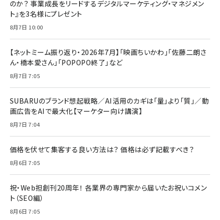
のか？ 事業成長をリードするデジタルマーケティング・マネジメン
ト』を3名様にプレゼント
8月7日 10:00
【ネットミーム振り返り・2026年7月】「映画ちいかわ」「佐藤二朗さ
ん・橋本愛さん」「POPOPO終了」など
8月7日 7:05
SUBARUのブランド想起戦略／AI活用のカギは「量」より「質」／動
画広告をAIで最大化【マーケター向け講演】
8月7日 7:04
価格を伏せて集客する良い方法は？ 価格は必ず記載すべき？
8月6日 7:05
祝・Web担創刊20周年！ 各業界の専門家から届いたお祝いコメン
ト（SEO編）
8月6日 7:05