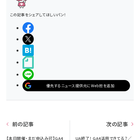
この記事をシェアしてほしいパン！
シェアする
ポストする
>ブクマする
noteで書く
LINEで送る
優先するニュース提供元にWeb担を追加
前の記事
次の記事
【本日開催・まだ申込み可】GA4
UA終了！ GA4活用できてる？／