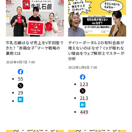
牛乳石鹸はなぜ売上をV字回復で
デイリーポータルZの有料会員が
きた？ ”赤箱女子”マーケ戦略の
増えないのはなぜ？ CVが取れな
裏側とは
い理由をウェブ解析士マスターが
分析
2023年9月7日 7:00
2022年1月6日 7:00
55
123
29
213
449