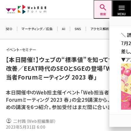
メ
Web担当者Forum
イ
検索
MENU
ン
コ
SEO
マーケティング／広告
AI
SNS
アクセス解析／データ分析
＼ 
ン
7月
テ
イベント・セミナー
差し
ン
【本日開催！】ウェブの“標準値”を知ってサイト
▼ア
ツ
seo (3516)
改善／EEAT時代のSEOとSGEの登場「Web担
に
当者Forumミーティング 2023 春」
ai (2799)
移
動
youtube (2420)
本日開催中のWeb担主催イベント「Web担当者
note (2308)
Forumミーティング 2023 春」の全29講演から、おすす
めの講演を6つ紹介。参加受付はまだ間に合います！
セミナー (2296)
z世代 (1617)
二村茜（Web担編集部）
2023年5月31日 6:00
meo (1274)