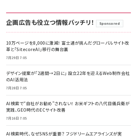
企画広告も役立つ情報バッチリ！
Sponsored
10万ページを8,000に激減！ 富士通が挑んだグローバルサイト改
革と「SitecoreAI」移行の舞台裏
7月29日 7:05
デザイン提案が「2週間→2日に」 設立22年を迎えるWeb制作会社
のAI活用法
7月28日 7:05
AI検索で“自社がお勧め”されない！ お米ギフトの八代目儀兵衛が
実践、GEO時代のECサイト改善
7月16日 7:05
AI検索時代、なぜSNSが重要？ フジドリームエアラインズが実