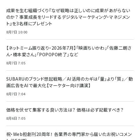
成果を生む組織づくり『なぜ戦略は正しいのに成果があがらない
のか？ 事業成長をリードするデジタルマーケティング・マネジメン
ト』を3名様にプレゼント
8月7日 10:00
【ネットミーム振り返り・2026年7月】「映画ちいかわ」「佐藤二朗さ
ん・橋本愛さん」「POPOPO終了」など
8月7日 7:05
SUBARUのブランド想起戦略／AI活用のカギは「量」より「質」／動
画広告をAIで最大化【マーケター向け講演】
8月7日 7:04
価格を伏せて集客する良い方法は？ 価格は必ず記載すべき？
8月6日 7:05
祝・Web担創刊20周年！ 各業界の専門家から届いたお祝いコメン