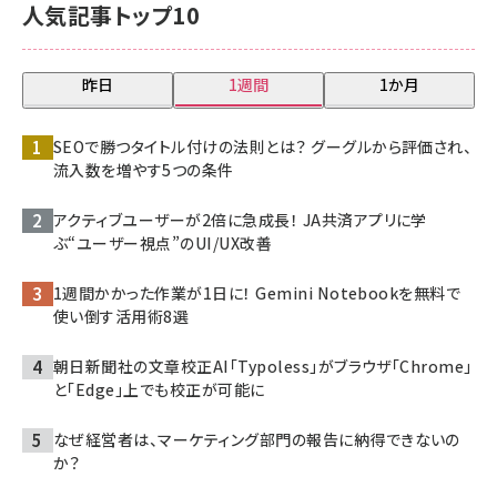
人気記事トップ10
昨日
1週間
1か月
SEOで勝つタイトル付けの法則とは？ グーグルから評価され、
流入数を増やす5つの条件
アクティブユーザーが2倍に急成長！ JA共済アプリに学
ぶ“ユーザー視点”のUI/UX改善
1週間かかった作業が1日に！ Gemini Notebookを無料で
使い倒す活用術8選
朝日新聞社の文章校正AI「Typoless」がブラウザ「Chrome」
と「Edge」上でも校正が可能に
なぜ経営者は、マーケティング部門の報告に納得できないの
か？