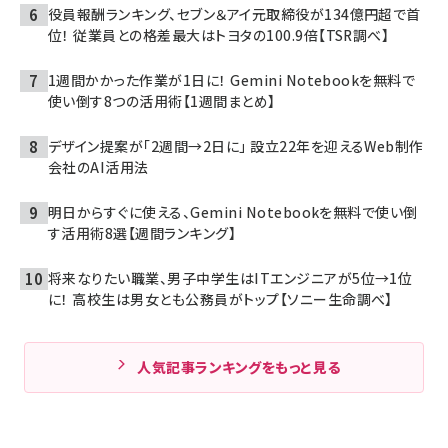
役員報酬ランキング、セブン＆アイ元取締役が134億円超で首
位！ 従業員との格差最大はトヨタの100.9倍【TSR調べ】
1週間かかった作業が1日に！ Gemini Notebookを無料で
使い倒す8つの活用術【1週間まとめ】
デザイン提案が「2週間→2日に」 設立22年を迎えるWeb制作
会社のAI活用法
明日からすぐに使える、Gemini Notebookを無料で使い倒
す活用術8選【週間ランキング】
将来なりたい職業、男子中学生はITエンジニアが5位→1位
に！ 高校生は男女とも公務員がトップ【ソニー生命調べ】
人気記事ランキングをもっと見る